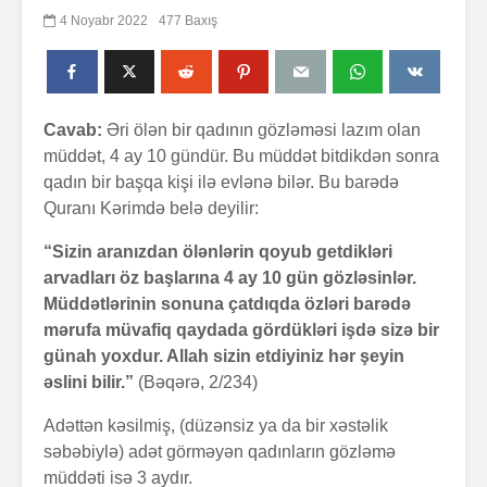
4 Noyabr 2022
477 Baxış
Cavab:
Əri ölən bir qadının gözləməsi lazım olan
müddət, 4 ay 10 gündür. Bu müddət bitdikdən sonra
qadın bir başqa kişi ilə evlənə bilər. Bu barədə
Quranı Kərimdə belə deyilir:
“Sizin aranızdan ölənlərin qoyub getdikləri
arvadları öz başlarına 4 ay 10 gün gözləsinlər.
Müddətlərinin sonuna çatdıqda özləri barədə
mərufa müvafiq qaydada gördükləri işdə sizə bir
günah yoxdur. Allah sizin etdiyiniz hər şeyin
əslini bilir.”
(Bəqərə, 2/234)
Adəttən kəsilmiş, (düzənsiz ya da bir xəstəlik
səbəbiylə) adət görməyən qadınların gözləmə
müddəti isə 3 aydır.