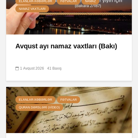
ELANLAR-XƏBƏRLƏR
FƏTVALAR
NAMAZ
NAMAZ VAXTLARI
Avqust ayı namaz vaxtları (Bakı)
1 Avqust 2026
41 Baxış
ELANLAR-XƏBƏRLƏR
FƏTVALAR
QURAN DƏRSLƏRI (VIDEO)