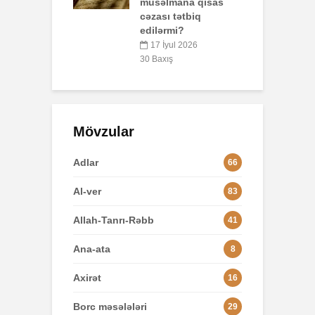
mana qisas
 tətbiq
L
rmi?
yul 2026
8
ış
Mövzular
Adlar
66
Al-ver
83
Allah-Tanrı-Rəbb
41
Ana-ata
8
Axirət
16
Borc məsələləri
29