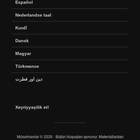
Español
Nederlandse taal
Kurdî
Dansk
Magyar
Türkmence
دین اور فطرت
Xeyriyyəçilik et!
Müsəlmanlar © 2026 · Bütün hüquqları qorunur. Materiallardan