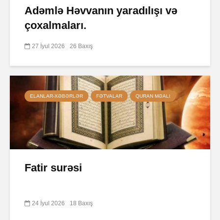
Adəmlə Həvvanın yaradılışı və
çoxalmaları.
27 İyul 2026
26 Baxış
ELANLAR-XƏBƏRLƏR
FƏTVALAR
QURAN MƏALI
Fatir surəsi
24 İyul 2026
18 Baxış