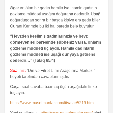
Əgər əri ölən bir qadın hamilə isə, həmin qadının
gözləmə müddəti uşağını doğurana qədərdir. Uşağı
doğurduqdan sonra bir başqa kişiyə ərə gedə bilər.
Quranı Kərimdə bu iki hal barədə belə buyrulur:
“Heyzdən kəsilmiş qadınlarınızla və heyz
görməyənləri barəsində şübhəniz varsa, onların
gözləmə müddəti üç aydır. Hamilə qadınların
gözləmə müddəti isə uşağı dünyaya gətirənə
qədərdir…” (Talaq 65/4)
Sualınız:
“Din və Fitrət Elmi-Araşdırma Mərkəzi”
heyəti tərəfindən cavablanmışdır.
Oxşar sual-cavaba baxmaq üçün aşağıdakı linkə
tuşlayın:
https://www.muselmanlar.com/fitvalar/5219.html
Yeni suallarınızı:
http://www.muselmanlar.com/
elmi-