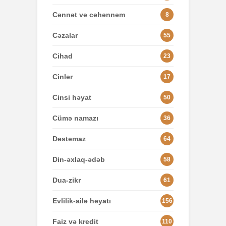
Cənnət və cəhənnəm
8
Cəzalar
55
Cihad
23
Cinlər
17
Cinsi həyat
50
Cümə namazı
36
Dəstəmaz
64
Din-əxlaq-ədəb
58
Dua-zikr
61
Evlilik-ailə həyatı
156
Faiz və kredit
110