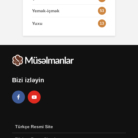
Yemək-içmək
53
Yuxu
13
Bizi izləyin
Türkçe Resmi Site