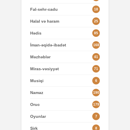
Fal-sehr-cadu
18
Halal və haram
25
Hədis
85
İman-əqidə-ibadət
168
Məzhəblər
41
Miras-vəsiyyət
71
Musiqi
6
Namaz
190
Oruc
179
Oyunlar
7
Şirk
8