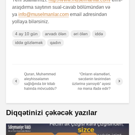
araşdırma saytının sual-cavab bölümündən və
ya
info@muselmanlar.com
email adresindən
yollaya bilərsiniz.
4 ay 10 gün
arvadı ölən
əri ölən
iddə
iddə gözləmək
qadın
Quran, Muhəmməd
“Onların əlamətləri,
əleyhissəlamın
səcdənin təsirindən
sağlığında bir kitab
üzlərinə yansıyıb” ayəsi
halında mövcuddu?
nə məna ifadə edir?
Diqqətinizi çəkəcək yazılar