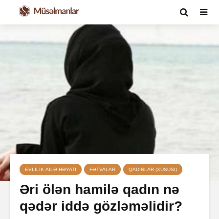
EVLILIK-AILƏ HƏYATI
FƏTVALAR
QADINLAR (XÜSUSI)
Əri ölən hamilə qadın nə
qədər iddə gözləməlidir?