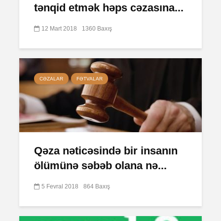
tənqid etmək həps cəzasına...
12 Mart 2018
1360 Baxış
CƏZALAR
FƏTVALAR
Qəza nəticəsində bir insanın
ölümünə səbəb olana nə...
5 Fevral 2018
864 Baxış