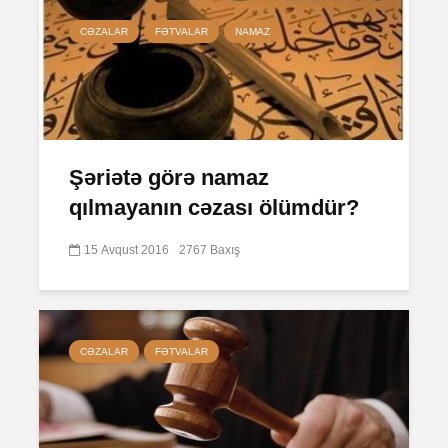
CƏZALAR
FƏTVALAR
NAMAZ
Şəriətə görə namaz
qılmayanın cəzası ölümdür?
15 Avqust 2016
2767 Baxış
CƏZALAR
FƏTVALAR