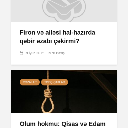
Firon və ailəsi hal-hazırda
qəbir əzabı çəkirmi?
19 İyun 2015
1978 Baxış
CƏZALAR
TƏDQIQATLAR
Ölüm hökmü: Qisas və Edam