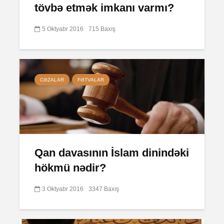
tövbə etmək imkanı varmı?
5 Oktyabr 2016
715 Baxış
CƏZALAR
FƏTVALAR
Qan davasının İslam dinindəki
hökmü nədir?
3 Oktyabr 2016
3347 Baxış