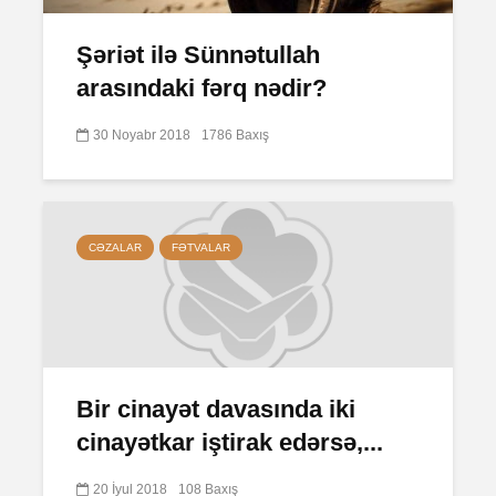
Şəriət ilə Sünnətullah
arasındaki fərq nədir?
30 Noyabr 2018
1786 Baxış
CƏZALAR
FƏTVALAR
Bir cinayət davasında iki
cinayətkar iştirak edərsə,...
20 İyul 2018
108 Baxış