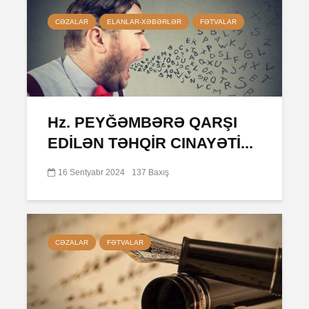
CƏZALAR
ELANLAR-XƏBƏRLƏR
FƏTVALAR
Hz. PEYĞƏMBƏRƏ QARŞI
EDİLƏN TƏHQİR CINAYƏTİ...
16 Sentyabr 2024
137 Baxış
CƏZALAR
FƏTVALAR