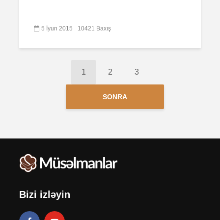
5 İyun 2015
10421 Baxış
1
2
3
SONRA
Bizi izləyin