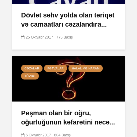
Dövlət səhv yolda olan təriqət
və camaatları cəzalandıra...
25 Oktyabr 2017
775 Baxış
CƏZALAR
FƏTVALAR
HALAL VƏ HARAM
TÖVBƏ
Peşman olan bir oğru,
oğurluğunun kəfarətini necə...
6 Oktyabr 2017
804 Baxış