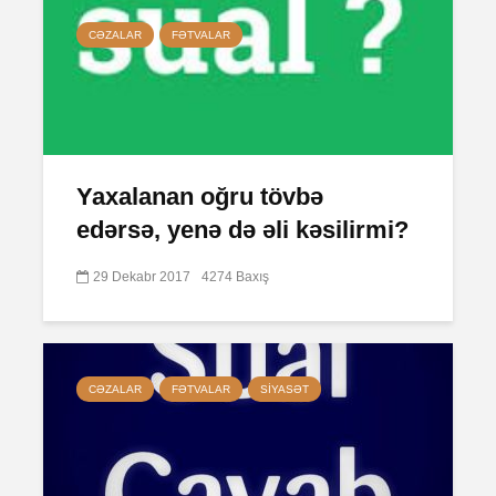
CƏZALAR
FƏTVALAR
Yaxalanan oğru tövbə
edərsə, yenə də əli kəsilirmi?
29 Dekabr 2017
4274 Baxış
CƏZALAR
FƏTVALAR
SIYASƏT