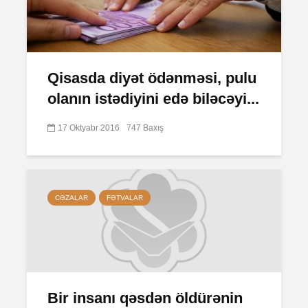
Qisasda diyət ödənməsi, pulu
olanın istədiyini edə biləcəyi...
17 Oktyabr 2016
747 Baxış
CƏZALAR
FƏTVALAR
Bir insanı qəsdən öldürənin