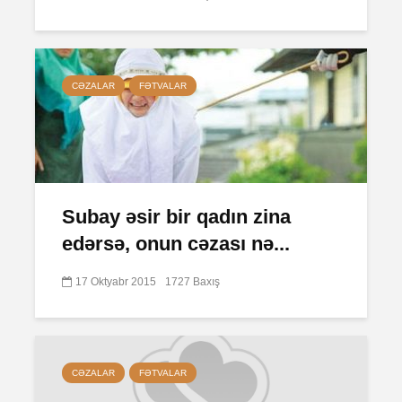
CƏZALAR
FƏTVALAR
Subay əsir bir qadın zina
edərsə, onun cəzası nə...
17 Oktyabr 2015
1727 Baxış
CƏZALAR
FƏTVALAR