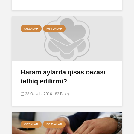
CƏZALAR
FƏTVALAR
Haram aylarda qisas cəzası
tətbiq edilirmi?
28 Oktyabr 2016
82 Baxış
CƏZALAR
FƏTVALAR