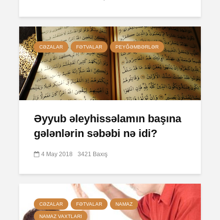
CƏZALAR
FƏTVALAR
PEYĞƏMBƏRLƏR
Əyyub əleyhissəlamın başına
gələnlərin səbəbi nə idi?
4 May 2018
3421 Baxış
CƏZALAR
FƏTVALAR
NAMAZ
NAMAZ VAXTLARI