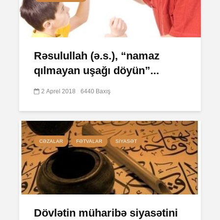
Rəsulullah (ə.s.), “namaz
qılmayan uşağı döyün”...
2 Aprel 2018
6440 Baxış
CƏZALAR
FƏTVALAR
SIYASƏT
Dövlətin müharibə siyasətini