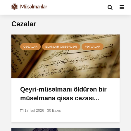
Cəzalar
CƏZALAR
ELANLAR-XƏBƏRLƏR
FƏTVALAR
Qeyri-müsəlmanı öldürən bir
müsəlmana qisas cəzası...
17 İyul 2026
30 Baxış