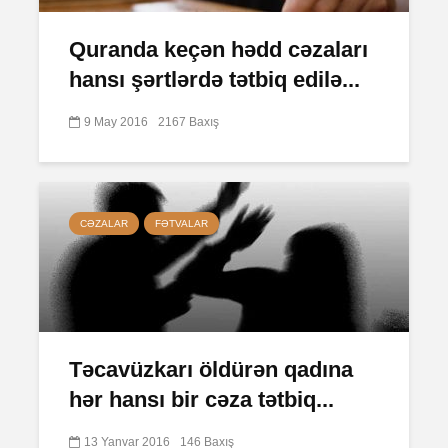
Quranda keçən hədd cəzaları
hansı şərtlərdə tətbiq edilə...
9 May 2016
2167 Baxış
CƏZALAR
FƏTVALAR
Təcavüzkarı öldürən qadına
hər hansı bir cəza tətbiq...
13 Yanvar 2016
146 Baxış