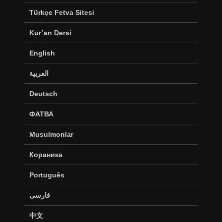
Türkçe Fetva Sitesi
Kur’an Dersi
English
العربية
Deutsch
ФАТВА
Musulmonlar
Кораника
Português
فارسی
中文