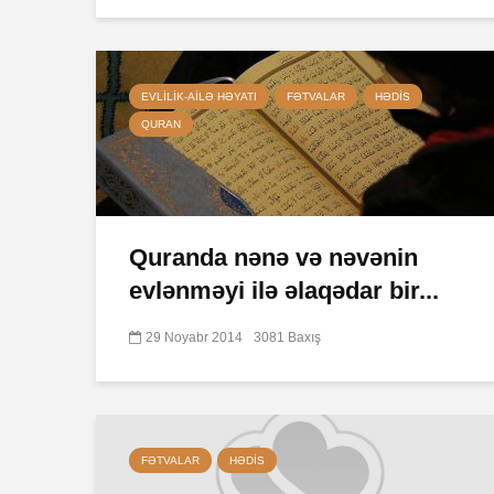
EVLILIK-AILƏ HƏYATI
FƏTVALAR
HƏDIS
QURAN
Quranda nənə və nəvənin
evlənməyi ilə əlaqədar bir...
29 Noyabr 2014
3081 Baxış
FƏTVALAR
HƏDIS