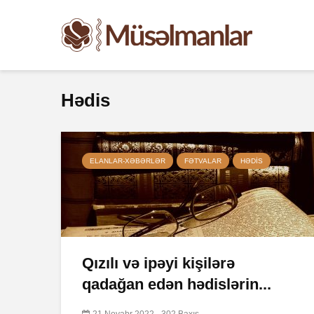
Hədis
ELANLAR-XƏBƏRLƏR
FƏTVALAR
HƏDIS
Qızılı və ipəyi kişilərə
qadağan edən hədislərin...
21 Noyabr 2022
302 Baxış