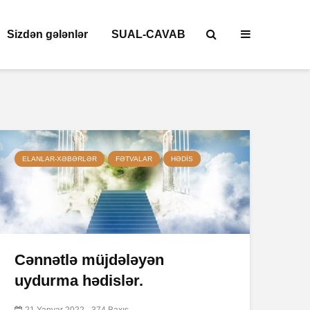
Sizdən gələnlər
SUAL-CAVAB
ELANLAR-XƏBƏRLƏR
FƏTVALAR
HƏDIS
Cənnətlə müjdələyən
uydurma hədislər.
21 Yanvar 2022
374 Baxış