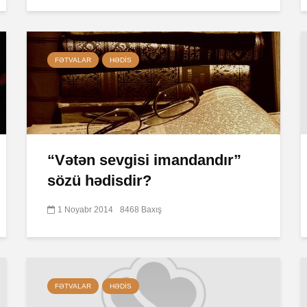
FƏTVALAR
HƏDIS
“Vətən sevgisi imandandır”
sözü hədisdir?
1 Noyabr 2014
8468 Baxış
FƏTVALAR
HƏDIS