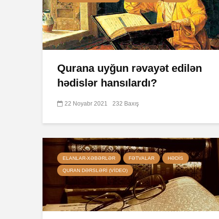
Qurana uyğun rəvayət edilən
hədislər hansılardı?
22 Noyabr 2021
232 Baxış
ELANLAR-XƏBƏRLƏR
FƏTVALAR
HƏDIS
QURAN DƏRSLƏRI (VIDEO)