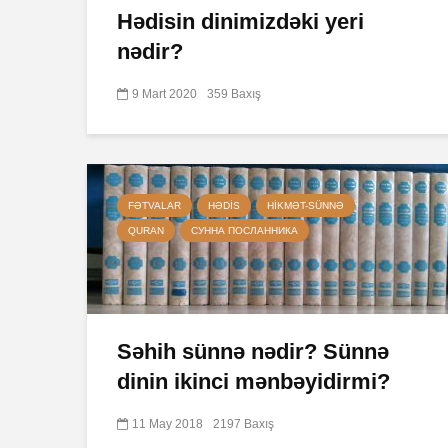
Hədisin dinimizdəki yeri
nədir?
9 Mart 2020
359 Baxış
FƏTVALAR
HƏDIS
HIKMƏT-SÜNNƏ
QURAN
СУННА ПОСЛАННИКА
Səhih sünnə nədir? Sünnə
dinin ikinci mənbəyidirmi?
11 May 2018
2197 Baxış