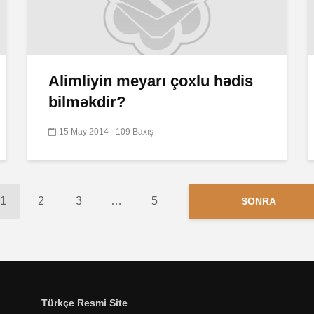
Alimliyin meyarı çoxlu hədis
bilməkdir?
15 May 2014
109 Baxış
1
2
3
…
5
SONRA
Türkçe Resmi Site