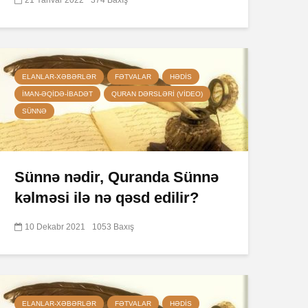
ELANLAR-XƏBƏRLƏR
FƏTVALAR
HƏDIS
İMAN-ƏQIDƏ-IBADƏT
QURAN DƏRSLƏRI (VIDEO)
SÜNNƏ
Sünnə nədir, Quranda Sünnə
kəlməsi ilə nə qəsd edilir?
10 Dekabr 2021
1053 Baxış
ELANLAR-XƏBƏRLƏR
FƏTVALAR
HƏDIS