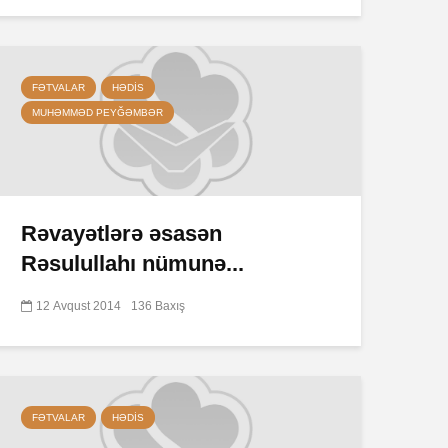
FƏTVALAR
HƏDIS
MUHƏMMƏD PEYĞƏMBƏR
Rəvayətlərə əsasən
Rəsulullahı nümunə...
12 Avqust 2014
136 Baxış
FƏTVALAR
HƏDIS