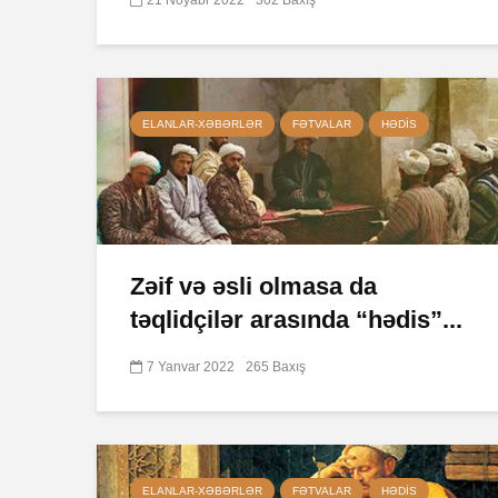
ELANLAR-XƏBƏRLƏR
FƏTVALAR
HƏDIS
Zəif və əsli olmasa da
təqlidçilər arasında “hədis”...
7 Yanvar 2022
265 Baxış
ELANLAR-XƏBƏRLƏR
FƏTVALAR
HƏDIS