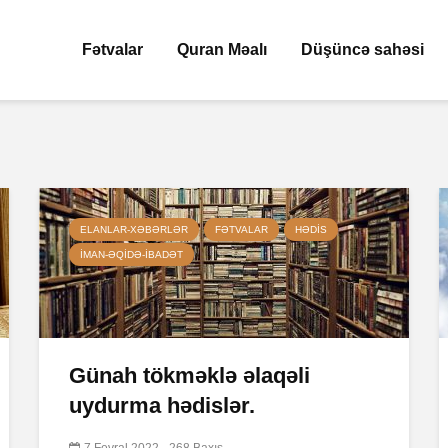
Fətvalar
Quran Məalı
Düşüncə sahəsi
ELANLAR-XƏBƏRLƏR
FƏTVALAR
HƏDIS
İMAN-ƏQIDƏ-IBADƏT
Günah tökməklə əlaqəli
uydurma hədislər.
7 Fevral 2022
268 Baxış