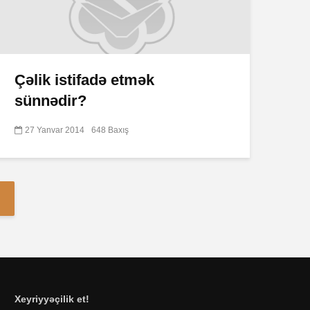
Çəlik istifadə etmək
sünnədir?
27 Yanvar 2014
648 Baxış
Xeyriyyəçilik et!