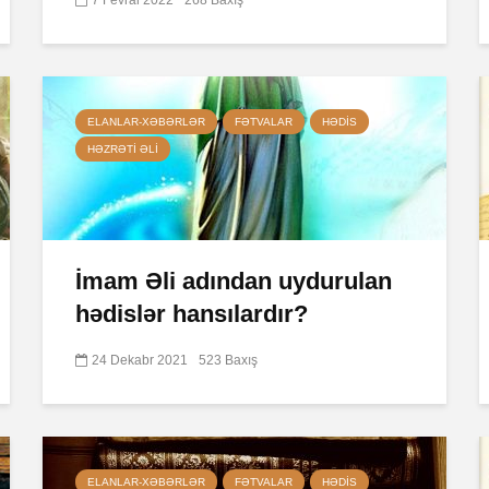
ELANLAR-XƏBƏRLƏR
FƏTVALAR
HƏDIS
HƏZRƏTI ƏLI
İmam Əli adından uydurulan
hədislər hansılardır?
24 Dekabr 2021
523 Baxış
ELANLAR-XƏBƏRLƏR
FƏTVALAR
HƏDIS