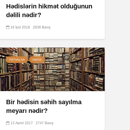
Hədislərin hikmət olduğunun
dəlili nədir?
16 İyul 2018
2838 Baxış
FƏTVALAR
HƏDIS
Bir hədisin səhih sayılma
meyarı nədir?
13 Aprel 2017
2747 Baxış