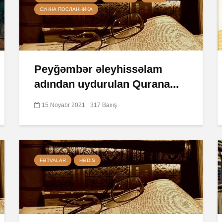
СУННА ПОСЛАННИКА
Peyğəmbər əleyhissəlam
adından uydurulan Qurana...
15 Noyabr 2021
317 Baxış
FƏTVALAR
HƏDIS