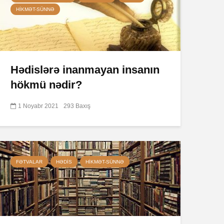
HIKMƏT-SÜNNƏ
Hədislərə inanmayan insanın
hökmü nədir?
1 Noyabr 2021
293 Baxış
FƏTVALAR
HƏDIS
HIKMƏT-SÜNNƏ