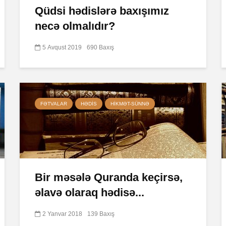
Qüdsi hədislərə baxışımız
necə olmalıdır?
5 Avqust 2019
690 Baxış
FƏTVALAR
HƏDIS
HIKMƏT-SÜNNƏ
Bir məsələ Quranda keçirsə,
əlavə olaraq hədisə...
2 Yanvar 2018
139 Baxış