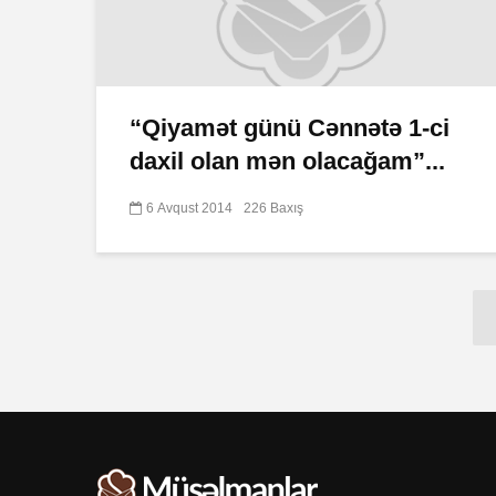
“Qiyamət günü Cənnətə 1-ci
daxil olan mən olacağam”...
6 Avqust 2014
226 Baxış