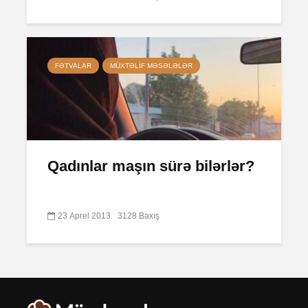
FƏTVALAR
MÜXTƏLIF MƏSƏLƏLƏR
Qadınlar maşın sürə bilərlər?
23 Aprel 2013
3128 Baxış