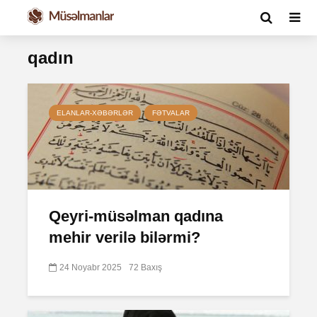
qadın
ELANLAR-XƏBƏRLƏR
FƏTVALAR
Qeyri-müsəlman qadına
mehir verilə bilərmi?
24 Noyabr 2025
72 Baxış