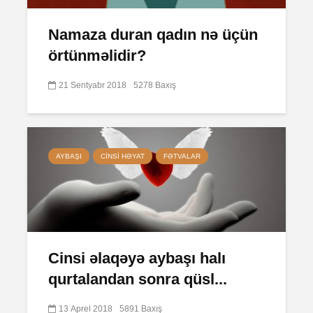
Namaza duran qadın nə üçün
örtünməlidir?
21 Sentyabr 2018
5278 Baxış
AYBAŞI
CINSI HƏYAT
FƏTVALAR
Cinsi əlaqəyə aybaşı halı
qurtalandan sonra qüsl...
13 Aprel 2018
5891 Baxış