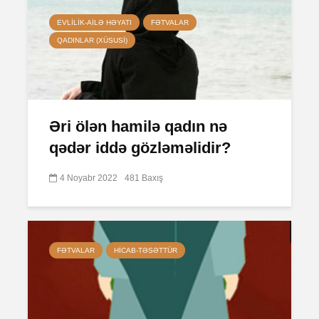
EVLILIK-AILƏ HƏYATI
FƏTVALAR
QADINLAR (XÜSUSI)
Əri ölən hamilə qadın nə
qədər iddə gözləməlidir?
4 Noyabr 2022
481 Baxış
FƏTVALAR
HICAB-TƏSƏTTÜR