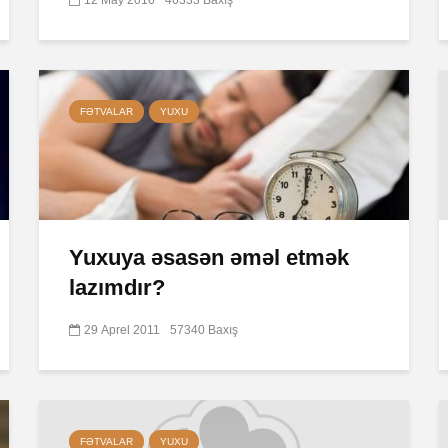
FƏTVALAR
YUXU
Yuxuya əsasən əməl etmək
lazımdır?
29 Aprel 2011
57340 Baxış
FƏTVALAR
YUXU