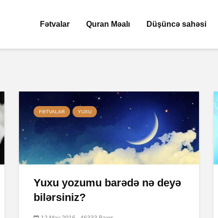
Fətvalar
Quran Məalı
Düşüncə sahəsi
FƏTVALAR
YUXU
Yuxu yozumu barədə nə deyə
bilərsiniz?
12 May 2016
46333 Baxış