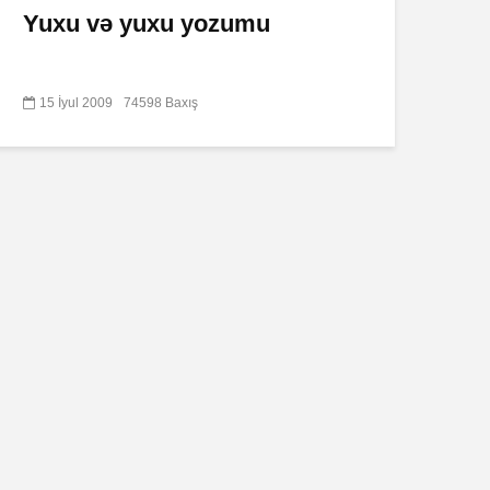
Yuxu və yuxu yozumu
15 İyul 2009
74598 Baxış