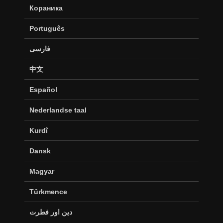
Кораника
Português
فارسی
中文
Español
Nederlandse taal
Kurdî
Dansk
Magyar
Türkmence
دین اور فطرت