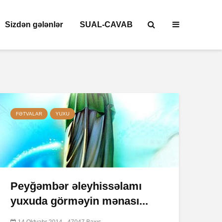
Sizdən gələnlər
SUAL-CAVAB
FƏTVALAR
YUXU
Peyğəmbər əleyhissəlamı
yuxuda görməyin mənası...
14 Oktyabr 2014
47047 Baxış