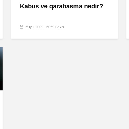
Kabus və qarabasma nədir?
15 İyul 2009
6059 Baxış