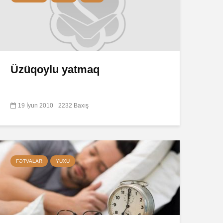
Üzüqoylu yatmaq
19 İyun 2010
2232 Baxış
FƏTVALAR
YUXU