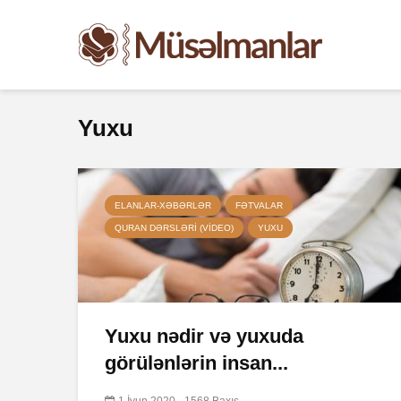
Yuxu
ELANLAR-XƏBƏRLƏR
FƏTVALAR
QURAN DƏRSLƏRI (VIDEO)
YUXU
Yuxu nədir və yuxuda
görülənlərin insan...
1 İyun 2020
1568 Baxış