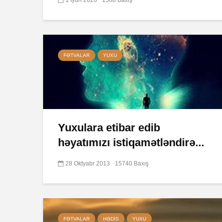
FƏTVALAR
YUXU
Yuxulara etibar edib
həyatımızı istiqamətləndirə...
28 Oktyabr 2013
15740 Baxış
FƏTVALAR
HƏDIS
YUXU