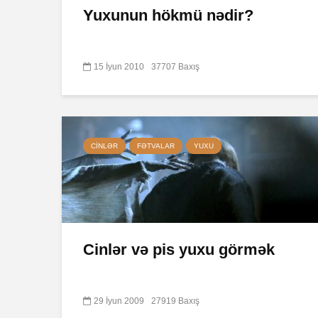
Yuxunun hökmü nədir?
15 İyun 2010
37707 Baxış
CINLƏR
FƏTVALAR
YUXU
Cinlər və pis yuxu görmək
29 İyun 2009
27919 Baxış