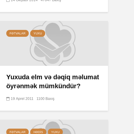
FƏTVALAR
YUXU
Yuxuda elm və dəqiq məlumat
öyrənmək mümkündür?
19 Aprel 2011
1100 Baxış
FƏTVALAR
HƏDIS
YUXU