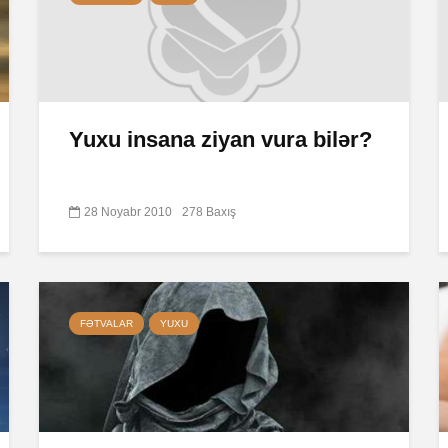
Yuxu insana ziyan vura bilər?
28 Noyabr 2010
278 Baxış
FƏTVALAR
YUXU