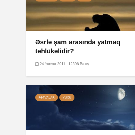
Əsrlə şam arasında yatmaq
təhlükəlidir?
24 Yanvar 2011
12398 Baxış
FƏTVALAR
YUXU