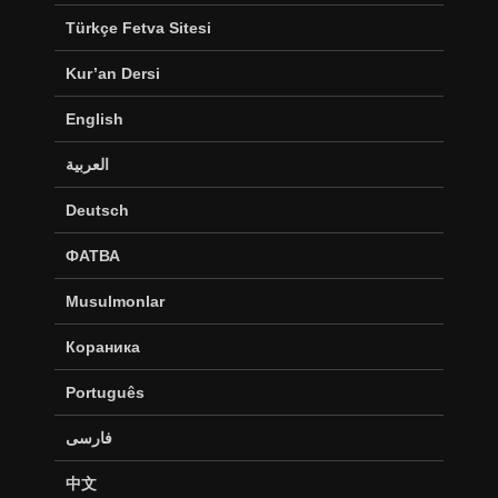
Türkçe Fetva Sitesi
Kur’an Dersi
English
العربية
Deutsch
ФАТВА
Musulmonlar
Кораника
Português
فارسی
中文