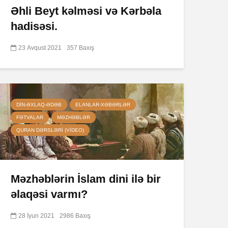
Əhli Beyt kəlməsi və Kərbəla
hadisəsi.
23 Avqust 2021
357 Baxış
DIN-ƏXLAQ-ƏDƏB
ELANLAR-XƏBƏRLƏR
FƏTVALAR
MƏZHƏBLƏR
QURAN DƏRSLƏRI (VIDEO)
Məzhəblərin İslam dini ilə bir
əlaqəsi varmı?
28 İyun 2021
2986 Baxış