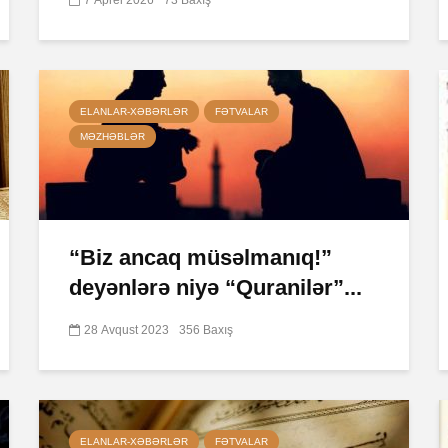
ELANLAR-XƏBƏRLƏR
FƏTVALAR
MƏZHƏBLƏR
“Biz ancaq müsəlmanıq!”
deyənlərə niyə “Quranilər”...
28 Avqust 2023
356 Baxış
ELANLAR-XƏBƏRLƏR
FƏTVALAR