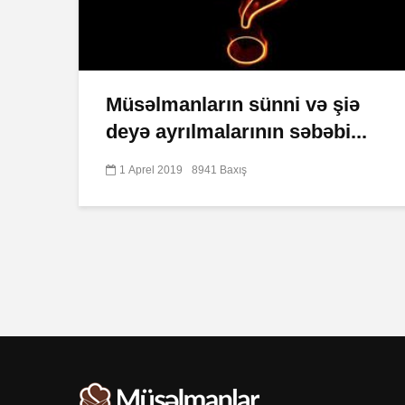
Müsəlmanların sünni və şiə
deyə ayrılmalarının səbəbi...
1 Aprel 2019
8941 Baxış