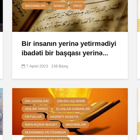
MƏZHƏBLƏR
NAMAZ
ORUC
Bir insanın yerinə yetirmədiyi
ibadəti bir başqası yerinə...
7 Aprel 2023
238 Baxış
DIN XADIMLƏRI
DIN-ƏXLAQ-ƏDƏB
DINLƏR TARIXI
ELANLAR-XƏBƏRLƏR
FƏTVALAR
HƏZRƏTI HÜSEYN
İMAN-ƏQIDƏ-IBADƏT
MƏZHƏBLƏR
MUHƏMMƏD PEYĞƏMBƏR