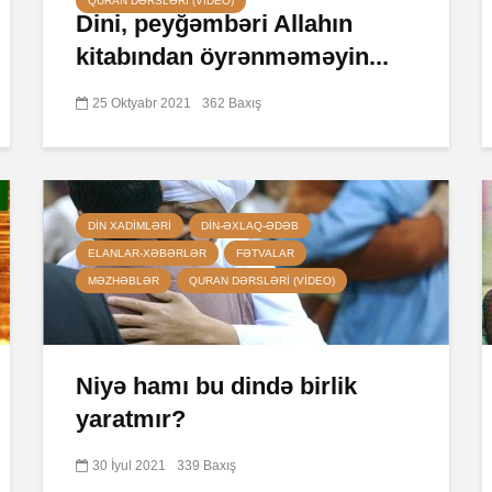
QURAN DƏRSLƏRI (VIDEO)
Dini, peyğəmbəri Allahın
kitabından öyrənməməyin...
25 Oktyabr 2021
362 Baxış
DIN XADIMLƏRI
DIN-ƏXLAQ-ƏDƏB
ELANLAR-XƏBƏRLƏR
FƏTVALAR
MƏZHƏBLƏR
QURAN DƏRSLƏRI (VIDEO)
Niyə hamı bu dində birlik
yaratmır?
30 İyul 2021
339 Baxış