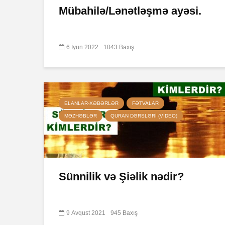
Mübahilə/Lənətləşmə ayəsi.
6 İyun 2022
1043 Baxış
ELANLAR-XƏBƏRLƏR
FƏTVALAR
MƏZHƏBLƏR
QURAN DƏRSLƏRI (VIDEO)
Sünnilik və Şiəlik nədir?
9 Avqust 2021
945 Baxış