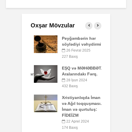
Oxşar Mövzular
i-Kərimdə
Peyğəmbərin hər
Ş
eyn-övlad
söylədiyi vəhydirmi?
ibətləri.
26 Fevral 2025
2
ntyabr 2025
227 Baxış
Q
xış
EŞQ və MƏHƏBBƏT.
rədən baxanlar
Aralarındakı Fərq.
6
qust 2025
28 İyun 2024
H
xış
432 Baxış
t
lik nədir?
Xristiyanlıqda İman
lər kimə və
və Ağıl toqquşması.
4
ağlıdırlar?
İman və qurtuluş:
FİDEİZM
M
yul 2025
22 Aprel 2024
xış
174 Baxış
4