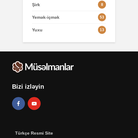
Şirk
8
Yemək-içmək
53
Yuxu
13
Bizi izləyin
Türkçe Resmi Site