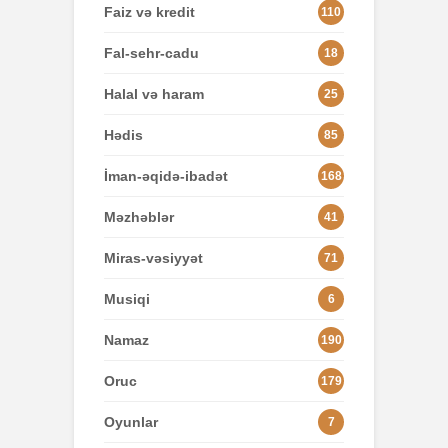
Faiz və kredit
110
Fal-sehr-cadu
18
Halal və haram
25
Hədis
85
İman-əqidə-ibadət
168
Məzhəblər
41
Miras-vəsiyyət
71
Musiqi
6
Namaz
190
Oruc
179
Oyunlar
7