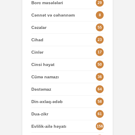
Borc məsələləri
29
Cənnət və cəhənnəm
8
Cəzalar
55
Cihad
23
Cinlər
17
Cinsi həyat
50
Cümə namazı
36
Dəstəmaz
64
Din-əxlaq-ədəb
58
Dua-zikr
61
Evlilik-ailə həyatı
156