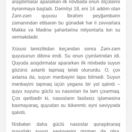
araşdırmalar apararkən ilk növbədə onun ölçülərini
öyrənməyə başladı. Dərinliyi 18, eni 14 addım olan
Zəm-zəm quyusu İbrahim peyğəmbərin
zamanından etibarən bu günədək hər il zəvvarlara
Məkkə və Mədinə şəhərlərinə milyonlarla ton su
verməkdədir.
Xüsusi təmizlikdən keçəndən sonra Zəm-zəm
quyusunun dibinə endi. Su onun çiyinlərindən idi.
Quyuda araşdırmalar apararkən ilk növbədə suyun
gözünü axtarıb tapmaq tələb olunurdu. O, çox
axtarsa da, suyun mənbəyini tapa bilmədi. Suyun
mənbəyini tapmaq üçün yeganə bir yol qalırdı –
quyu suyunu güclü su nasosları ilə tam çıxarmaq.
Çox qəribədir ki, nasosların fasiləsiz işləməsinə
baxmayaraq, quyudan su tükənmir, eyni səviyyədə
qalırdı.
Nisbətən daha güclü nasoslar quraşdıraraq
quyudakı suyun səviyyəsini qismən də olsa,