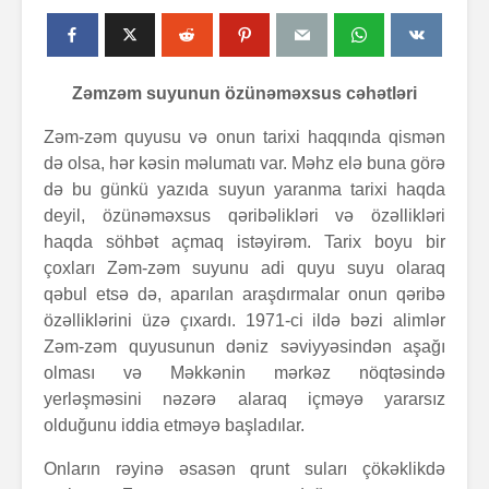
Zəmzəm suyunun özünəməxsus cəhətləri
Zəm-zəm quyusu və onun tarixi haqqında qismən
də olsa, hər kəsin məlumatı var. Məhz elə buna görə
də bu günkü yazıda suyun yaranma tarixi haqda
deyil, özünəməxsus qəribəlikləri və özəllikləri
haqda söhbət açmaq istəyirəm. Tarix boyu bir
çoxları Zəm-zəm suyunu adi quyu suyu olaraq
qəbul etsə də, aparılan araşdırmalar onun qəribə
özəlliklərini üzə çıxardı. 1971-ci ildə bəzi alimlər
Zəm-zəm quyusunun dəniz səviyyəsindən aşağı
olması və Məkkənin mərkəz nöqtəsində
yerləşməsini nəzərə alaraq içməyə yararsız
olduğunu iddia etməyə başladılar.
Onların rəyinə əsasən qrunt suları çökəklikdə