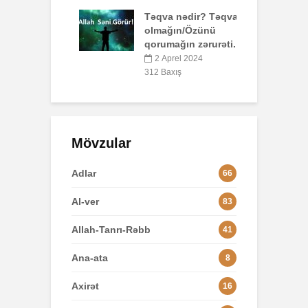
döyüşü və
Təqva nədir? Təqvalı
olmağın/Özünü
yun 2025
qorumağın zərurəti.
xış
2 Aprel 2024
312 Baxış
Mövzular
Adlar
66
Al-ver
83
Allah-Tanrı-Rəbb
41
Ana-ata
8
Axirət
16