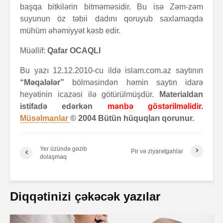
başqa bitkilərin bitməməsidir. Bu isə Zəm-zəm
suyunun öz təbii dadını qoruyub saxlamaqda
mühüm əhəmiyyət kəsb edir.
Müəllif:
Qafar OCAQLI
Bu yazı 12.12.2010-cu ildə islam.com.az saytının
“Məqalələr”
bölməsindən həmin saytın idarə
heyətinin icazəsi ilə götürülmüşdür.
Materialdan
istifadə edərkən
mənbə göstərilməlidir.
Müsəlmanlar
© 2004 Bütün hüquqları qorunur.
Yer üzündə gəzib
Pir və ziyarətgahlar
dolaşmaq
Diqqətinizi çəkəcək yazılar