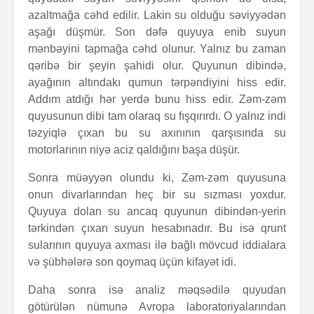
azaltmağa cəhd edilir. Lakin su olduğu səviyyədən
aşağı düşmür. Son dəfə quyuya enib suyun
mənbəyini tapmağa cəhd olunur. Yalnız bu zaman
qəribə bir şeyin şahidi olur. Quyunun dibində,
ayağının altındakı qumun tərpəndiyini hiss edir.
Addım atdığı hər yerdə bunu hiss edir. Zəm-zəm
quyusunun dibi tam olaraq su fışqırırdı. O yalnız indi
təzyiqlə çıxan bu su axınının qarşısında su
motorlarının niyə aciz qaldığını başa düşür.
Sonra müəyyən olundu ki, Zəm-zəm quyusuna
onun divarlarından heç bir su sızması yoxdur.
Quyuya dolan su ancaq quyunun dibindən-yerin
tərkindən çıxan suyun hesabınadır. Bu isə qrunt
sularının quyuya axması ilə bağlı mövcud iddialara
və şübhələrə son qoymaq üçün kifayət idi.
Daha sonra isə analiz məqsədilə quyudan
götürülən nümunə Avropa laboratoriyalarından