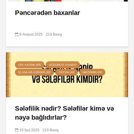
Pəncərədən baxanlar
8 Avqust 2025
219 Baxış
DIN XADIMLƏRI
DÜŞÜNCƏ SAHƏSI
ELANLAR-XƏBƏRLƏR
FƏTVALAR
MƏZHƏBLƏR
Sələfilik nədir? Sələfilər kimə və
nəyə bağlıdırlar?
16 İyul 2025
210 Baxış