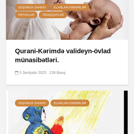
DÜŞÜNCƏ SAHƏSI
ELANLAR-XƏBƏRLƏR
FƏTVALAR
TƏDQIQATLAR
Qurani-Kərimdə valideyn-övlad
münasibətləri.
5 Sentyabr 2025
238 Baxış
DÜŞÜNCƏ SAHƏSI
ELANLAR-XƏBƏRLƏR