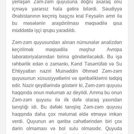
yerləşən Zəm-zəm quyusuna doğru axaraq onu
içməyə yararsız hala gətirə bilərdi. Səudiyyə
Ərəbistanının keçmiş başçısı kral Feysəlin əmri ilə
bu məsələnin araşdırılması məqsədilə qısa
müddətdə işçi qrupu yaradıldı.
Zəm-zəm quyusundan alınan nümunələr analizdən
keçirilmək məqsədilə məşhur Avropa
laboratoriyalarından birinə göndəriləcəkdi. Bu işə
rəhbərlik edən o zamankı, Kənd Təsərrüfatı və Su
Ehtiyyatları naziri Muinəddin Əhməd Zəm-zəm
quyusunun xüsusiyyətlərini və qəribəliklərini tədqiq
edir. Nazir qeydlərində göstərir ki, Zəm-zəm quyusu
haqqında onun məlumatı az deyildi. Amma bu onun
Zəm-zəm quyusu ilə ilk dəfə olaraq yaxından
tanışlığı idi. Bu dəfəki tanışlıq Zəm-zəm quyusu
haqqında daha çox məlumat əldə etməyə imkan
verdi. Quyunun ən qəribə cəhətlərindən biri çox
dərin olmaması və bol sulu olmasıdır. Quyuda