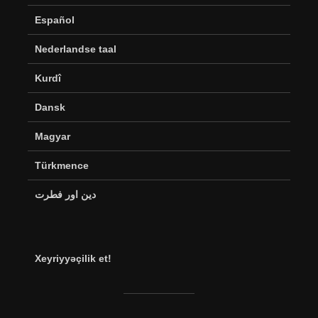
Español
Nederlandse taal
Kurdî
Dansk
Magyar
Türkmence
دین اور فطرت
Xeyriyyəçilik et!