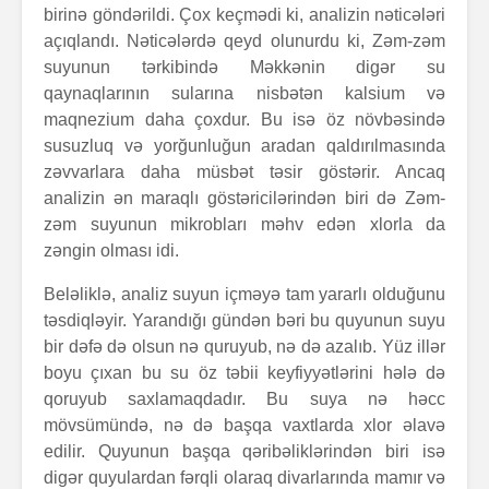
birinə göndərildi. Çox keçmədi ki, analizin nəticələri
açıqlandı. Nəticələrdə qeyd olunurdu ki, Zəm-zəm
suyunun tərkibində Məkkənin digər su
qaynaqlarının sularına nisbətən kalsium və
maqnezium daha çoxdur. Bu isə öz növbəsində
susuzluq və yorğunluğun aradan qaldırılmasında
zəvvarlara daha müsbət təsir göstərir. Ancaq
analizin ən maraqlı göstəricilərindən biri də Zəm-
zəm suyunun mikrobları məhv edən xlorla da
zəngin olması idi.
Beləliklə, analiz suyun içməyə tam yararlı olduğunu
təsdiqləyir. Yarandığı gündən bəri bu quyunun suyu
bir dəfə də olsun nə quruyub, nə də azalıb. Yüz illər
boyu çıxan bu su öz təbii keyfiyyətlərini hələ də
qoruyub saxlamaqdadır. Bu suya nə həcc
mövsümündə, nə də başqa vaxtlarda xlor əlavə
edilir. Quyunun başqa qəribəliklərindən biri isə
digər quyulardan fərqli olaraq divarlarında mamır və