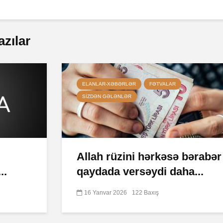
azılar
ELANLAR-XƏBƏRLƏR
FƏTVALAR
SIZDƏN GƏLƏNLƏR
Allah rüzini hərkəsə bərabər
..
qaydada versəydi daha...
16 Yanvar 2026
122 Baxış