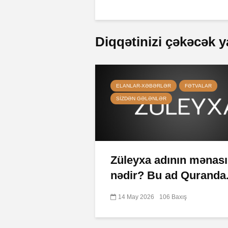
Diqqətinizi çəkəcək y
ELANLAR-XƏBƏRLƏR
FƏTVALAR
SIZDƏN GƏLƏNLƏR
Züleyxa adının mənası
nədir? Bu ad Quranda.
14 May 2026
106 Baxış