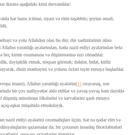
ər ikisinə aşağıdakı kimi davrandılar:
tda hər hansı ictimai, siyasi və elmi təşəbbüs; şeytan əməli,
ldü.
nbəyi və yolu Allahdan olan bu din; din xadimlərinin əlinə
 Allahın yaratdığı ayələrindən, hətta nazil etdiyi ayələrindən belə
şqa heç kimin oxumasına və düşünməsinə razı olmadılar.
lik, dəyişiklik etmək, nöqsan görmək; dəlalət, bidat, küfür
əyərək, dinin mənbəyini və yolunu özləri təyin etməyə başladılar.
ropa insanı), Allahın yaratdığı ayələrini
[1]
oxuyaraq, son
ərində bir çox nailiyyətlər əldə etdilər və yavaş-yavaş həm daxildə
f düşmüş müsəlman ölkələrini və sərvətlərini qəsb etməyə
 açıq-aşkar müşahidə etməkdəyik.
n nazil etdiyi ayələrini oxumadıqları üçün, hər nə qədər elm və
dünyalıqlarını qazansalar da; bir çoxunun insanlıq fitrət/təbiətləri
ətlərini, qısacası axirətlərini itirmişlər.