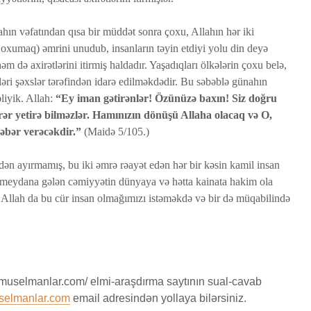
hın vəfatından qısa bir müddət sonra çoxu, Allahın hər iki
ri oxumaq) əmrini unudub, insanların təyin etdiyi yolu din deyə
m də axirətlərini itirmiş haldadır. Yaşadıqları ölkələrin çoxu belə,
ləri şəxslər tərəfindən idarə edilməkdədir. Bu səbəblə günahın
iyik. Allah:
“Ey iman gətirənlər! Özünüzə baxın! Siz doğru
ərər yetirə bilməzlər. Hamınızın dönüşü Allaha olacaq və O,
 xəbər verəcəkdir.”
(Maidə 5/105.)
dən ayırmamış, bu iki əmrə rəayət edən hər bir kəsin kamil insan
n meydana gələn cəmiyyətin dünyaya və hətta kainata hakim ola
Allah da bu cür insan olmağımızı istəməkdə və bir də müqabilində
muselmanlar.com/ elmi-araşdırma saytının sual-cavab
selmanlar.com
email adresindən yollaya bilərsiniz.