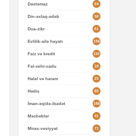
Dəstəmaz
64
Din-əxlaq-ədəb
58
Dua-zikr
61
Evlilik-ailə həyatı
156
Faiz və kredit
110
Fal-sehr-cadu
18
Halal və haram
25
Hədis
85
İman-əqidə-ibadət
168
Məzhəblər
41
Miras-vəsiyyət
71