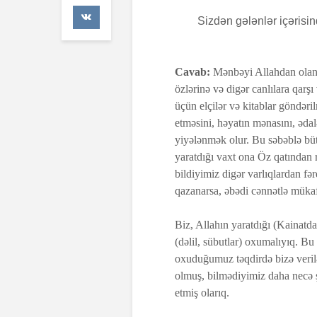
12 Avqust 2
Sizdən gələnlər içərisi
379 Baxış
Məzhəblər 
dini öyrənə 
Cavab:
Mənbəyi Allahdan olan b
8 May 2024
özlərinə və digər canlılara qarş
271 Baxış
üçün elçilər və kitablar göndər
etməsini, həyatın mənasını, əda
Bizim üçün, 
yiyələnmək olur. Bu səbəblə büt
verdiyi qiym
önəmlidir.
yaratdığı vaxt ona Öz qatından 
4 May 2024
bildiyimiz digər varlıqlardan f
82 Baxış
qazanarsa, əbədi cənnətlə mükaf
Biz, Allahın yaratdığı (Kainatd
(dəlil, sübutlar) oxumalıyıq. Bu
oxuduğumuz təqdirdə bizə veril
olmuş, bilmədiyimiz daha necə ş
etmiş olarıq.