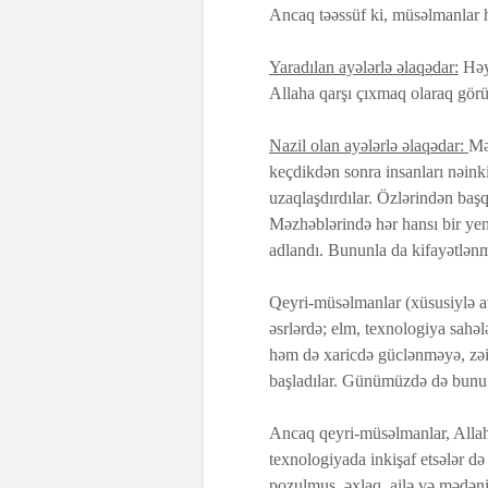
Ancaq təəssüf ki, müsəlmanlar h
Yaradılan ayələrlə əlaqədar:
Həya
Allaha qarşı çıxmaq olaraq görü
Nazil olan ayələrlə əlaqədar:
Mə
keçdikdən sonra insanları nəinki
uzaqlaşdırdılar. Özlərindən ba
Məzhəblərində hər hansı bir yeni
adlandı. Bununla da kifayətlənm
Qeyri-müsəlmanlar (xüsusiylə av
əsrlərdə; elm, texnologiya sahəl
həm də xaricdə güclənməyə, zəi
başladılar. Günümüzdə də bunu
Ancaq qeyri-müsəlmanlar, Allahı
texnologiyada inkişaf etsələr də 
pozulmuş, əxlaq, ailə və mədəniyy