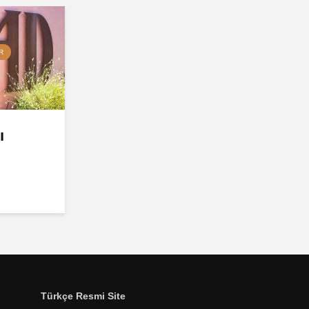
R
ı
Türkçe Resmi Site