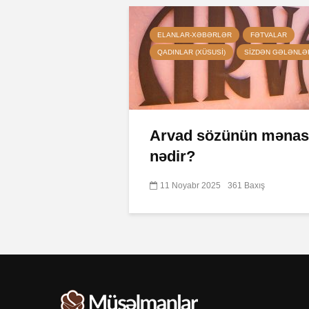
ELANLAR-XƏBƏRLƏR
FƏTVALAR
QADINLAR (XÜSUSI)
SIZDƏN GƏLƏNLƏ
Arvad sözünün mənas
nədir?
11 Noyabr 2025
361 Baxış