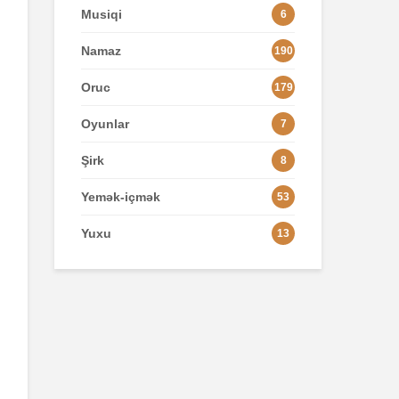
Musiqi
6
Namaz
190
Oruc
179
Oyunlar
7
Şirk
8
Yemək-içmək
53
Yuxu
13