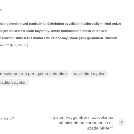
s.
işlər görənlərə vəd etmişdir ki, özlərindən əvvəlkiləri hakim etdiyim kimi onları
 üçün onların Özünün bəyəndiyi dinini möhkəmləndirəcək və onların
dəcəkdir. Onlar Mənə ibadət edir və heç nəyi Mənə şərik qoşmurlar. Bundan
ərdir.”
(Nur, 24/55.)
müsəlmanların geri qalma səbəbləri
nazil olan ayələr
radılan ayələr
Şiələr, Peyğəmbərin zövcələrinə
izdirmi?
möminlərin analarına necə dil
uzada bilirlər?