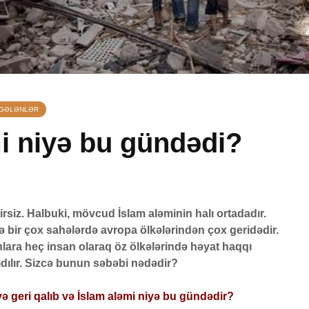
 GƏLƏNLƏR
i niyə bu gündədi?
r insanın
Başına oksigen
Züleyxa
əb ola
çatmayan qadın
mənası 
hicabı aça bilərmi?
Quranda
yirsiz. Halbuki, mövcud İslam aləminin halı ortadadır.
024
19 Aprel 2024
14 May
ə bir çox sahələrdə avropa ölkələrindən çox geridədir.
157 Baxış
106 Baxış
lara heç insan olaraq öz ölkələrində həyat haqqı
ıdılır. Sizcə bunun səbəbi nədədir?
Qədr gecəsi ilə
Allah rü
imi
əlaqəli bilinməyən
bərabər
uzaqda
həqiqətlər.
versəyd
ə geri qalıb və İslam aləmi niyə bu gündədir?
?
ədalətl
5 Aprel 2024