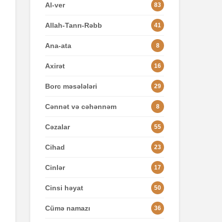
Al-ver
83
Allah-Tanrı-Rəbb
41
Ana-ata
8
Axirət
16
Borc məsələləri
29
Cənnət və cəhənnəm
8
Cəzalar
55
Cihad
23
Cinlər
17
Cinsi həyat
50
Cümə namazı
36