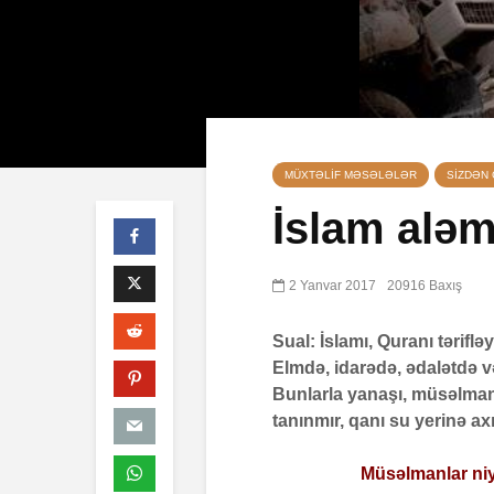
MÜXTƏLIF MƏSƏLƏLƏR
SIZDƏN
İslam aləm
2 Yanvar 2017
20916 Baxış
Bədnəzər, bi
ölümünə səb
bilərmi?
Sual: İslamı, Quranı təriflə
16 Avqust 2
Elmdə, idarədə, ədalətdə v
263 Baxış
Bunlarla yanaşı, müsəlman
tanınmır, qanı su yerinə ax
Kişi neçə ay
müddətinə k
arvadından 
Müsəlmanlar niy
yaşaya bilər