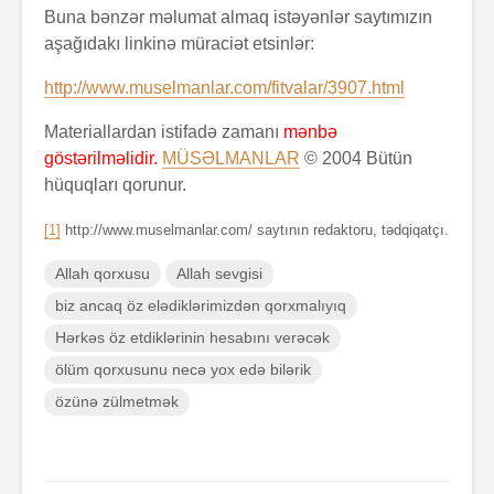
Buna bənzər məlumat almaq istəyənlər saytımızın
aşağıdakı linkinə müraciət etsinlər:
http://www.muselmanlar.com/fitvalar/3907.html
Materiallardan istifadə zamanı
mənbə
göstərilməlidir.
MÜSƏLMANLAR
© 2004 Bütün
hüquqları qorunur.
[1]
http://www.muselmanlar.com/ saytının redaktoru, tədqiqatçı.
Allah qorxusu
Allah sevgisi
biz ancaq öz elədiklərimizdən qorxmalıyıq
Hərkəs öz etdiklərinin hesabını verəcək
ölüm qorxusunu necə yox edə bilərik
özünə zülmetmək