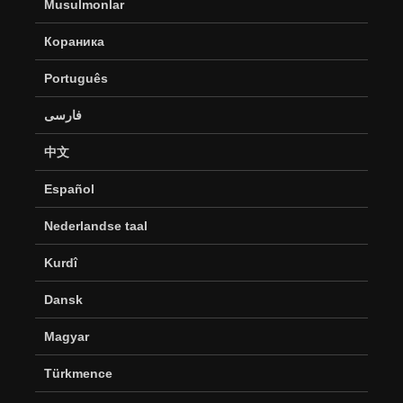
Musulmonlar
Кораника
Português
فارسی
中文
Español
Nederlandse taal
Kurdî
Dansk
Magyar
Türkmence