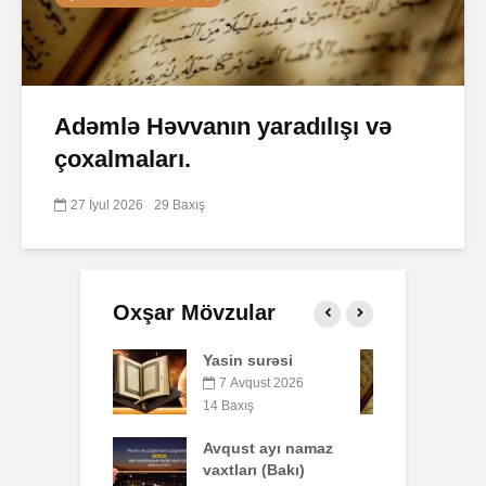
Adəmlə Həvvanın yaradılışı və
çoxalmaları.
27 İyul 2026
29 Baxış
Oxşar Mövzular
 surəsi
Qeyri-müsəlmanı
Ə
öldürən bir
qust 2026
müsəlmana qisas
ış
7
cəzası tətbiq
edilərmi?
t ayı namaz
P
rı (Bakı)
o
17 İyul 2026