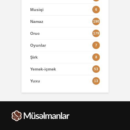
Musiqi
6
Namaz
190
Oruc
179
Oyunlar
7
Şirk
8
Yemək-içmək
53
Yuxu
13