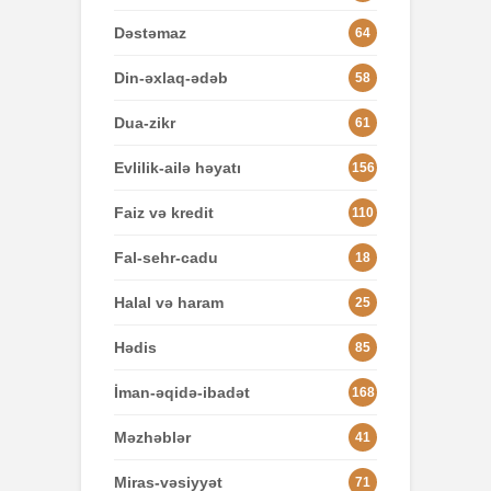
Dəstəmaz
64
Din-əxlaq-ədəb
58
Dua-zikr
61
Evlilik-ailə həyatı
156
Faiz və kredit
110
Fal-sehr-cadu
18
Halal və haram
25
Hədis
85
İman-əqidə-ibadət
168
Məzhəblər
41
Miras-vəsiyyət
71