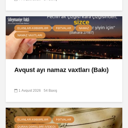
ELANLAR-XƏBƏRLƏR
FƏTVALAR
NAMAZ
NAMAZ VAXTLARI
Avqust ayı namaz vaxtları (Bakı)
1 Avqust 2026
54 Baxış
ELANLAR-XƏBƏRLƏR
FƏTVALAR
QURAN DƏRSLƏRI (VIDEO)