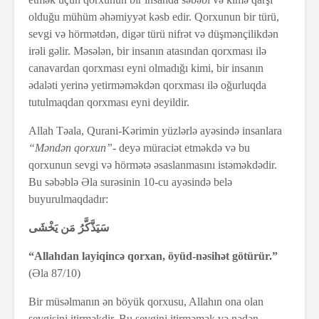
olduğu mühüm əhəmiyyət kəsb edir. Qorxunun bir türü,
sevgi və hörmətdən, digər türü nifrət və düşmənçilikdən
irəli gəlir. Məsələn, bir insanın atasından qorxması ilə
canavardan qorxması eyni olmadığı kimi, bir insanın
ədaləti yerinə yetirməməkdən qorxması ilə oğurluqda
tutulmaqdan qorxması eyni deyildir.
Allah Təala, Qurani-Kərimin yüzlərlə ayəsində insanlara
“Məndən qorxun”-
deyə müraciət etməkdə və bu
qorxunun sevgi və hörmətə əsaslanmasını istəməkdədir.
Bu səbəblə Əla surəsinin 10-cu ayəsində belə
buyurulmaqdadır:
سَيَذَّكَّرُ مَن يَخْشَى
“Allahdan layiqincə qorxan, öyüd-nəsihət götürür.”
(Əla 87/10)
Bir müsəlmanın ən böyük qorxusu, Allahın ona olan
sevgisini itirməkdir. Bu sevgini itirməmək və nədən