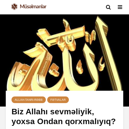
ALLAH-TANRI-RƏBB
FƏTVALAR
Biz Allahı sevməliyik,
yoxsa Ondan qorxmalıyıq?