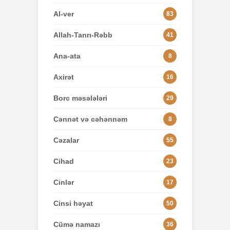
Al-ver
83
Allah-Tanrı-Rəbb
41
Ana-ata
8
Axirət
16
Borc məsələləri
29
Cənnət və cəhənnəm
8
Cəzalar
55
Cihad
23
Cinlər
17
Cinsi həyat
50
Cümə namazı
36