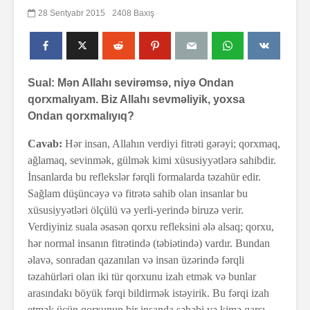
28 Sentyabr 2015
2408 Baxış
Sual: Mən Allahı sevirəmsə, niyə Ondan
qorxmalıyam. Biz Allahı sevməliyik, yoxsa
Ondan qorxmalıyıq?
Cavab:
Hər insan, Allahın verdiyi fitrəti gərəyi; qorxmaq,
ağlamaq, sevinmək, gülmək kimi xüsusiyyətlərə sahibdir.
İnsanlarda bu reflekslər fərqli formalarda təzahür edir.
Sağlam düşüncəyə və fitrətə sahib olan insanlar bu
xüsusiyyətləri ölçülü və yerli-yerində biruzə verir.
Verdiyiniz suala əsasən qorxu refleksini ələ alsaq; qorxu,
hər normal insanın fitrətində (təbiətində) vardır. Bundan
əlavə, sonradan qazanılan və insan üzərində fərqli
təzahürləri olan iki tür qorxunu izah etmək və bunlar
arasındakı böyük fərqi bildirmək istəyirik. Bu fərqi izah
etmək üçün qorxunun bir insanda səbəbi və kimə qarşı