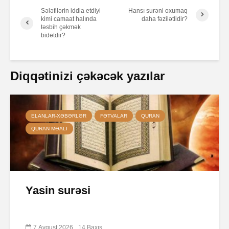
Sələfilərin iddia etdiyi
Hansı surəni oxumaq
kimi camaat halında
daha fəzilətlidir?
təsbih çəkmək
bidətdir?
Diqqətinizi çəkəcək yazılar
ELANLAR-XƏBƏRLƏR
FƏTVALAR
QURAN
QURAN MƏALI
Yasin surəsi
7 Avqust 2026
14 Baxış