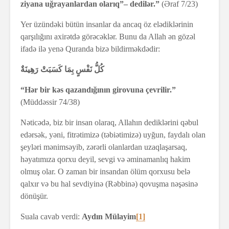
ziyana uğrayanlardan olarıq”– dedilər.”
(Əraf 7/23)
Yer üzündəki bütün insanlar da ancaq öz elədiklərinin
qarşılığını axirətdə görəcəklər. Bunu da Allah ən gözəl
ifadə ilə yenə Quranda bizə bildirməkdədir:
كُلُّ نَفْسٍ بِمَا كَسَبَتْ رَهِينَةٌ
“Hər bir kəs qazandığının girovuna çevrilir.”
(Müddəssir 74/38)
Nəticədə, biz bir insan olaraq, Allahın dediklərini qəbul
edərsək, yəni, fitrətimizə (təbiətimizə) uyğun, faydalı olan
şeyləri mənimsəyib, zərərli olanlardan uzaqlaşarsaq,
həyatımıza qorxu deyil, sevgi və əminamanlıq hakim
olmuş olar. O zaman bir insandan ölüm qorxusu belə
qalxır və bu hal sevdiyinə (Rəbbinə) qovuşma nəşəsinə
dönüşür.
Suala cavab verdi:
Aydın Mülayim
[1]