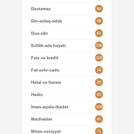
Dəstəmaz
64
Din-əxlaq-ədəb
58
Dua-zikr
61
Evlilik-ailə həyatı
156
Faiz və kredit
110
Fal-sehr-cadu
18
Halal və haram
25
Hədis
85
İman-əqidə-ibadət
168
Məzhəblər
41
Miras-vəsiyyət
71