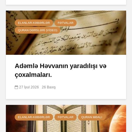
ELANLAR-XƏBƏRLƏR
FƏTVALAR
QURAN DƏRSLƏRI (VIDEO)
Adəmlə Həvvanın yaradılışı və
çoxalmaları.
27 İyul 2026
26 Baxış
ELANLAR-XƏBƏRLƏR
FƏTVALAR
QURAN MƏALI