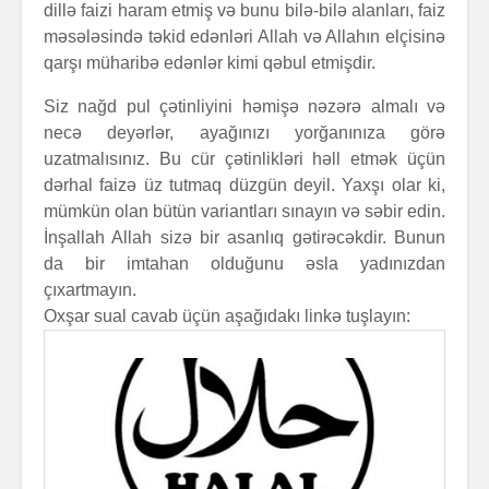
dillə faizi haram etmiş və bunu bilə-bilə alanları, faiz
məsələsində təkid edənləri Allah və Allahın elçisinə
qarşı müharibə edənlər kimi qəbul etmişdir.
Siz nağd pul çətinliyini həmişə nəzərə almalı və
necə deyərlər, ayağınızı yorğanınıza görə
uzatmalısınız. Bu cür çətinlikləri həll etmək üçün
dərhal faizə üz tutmaq düzgün deyil. Yaxşı olar ki,
mümkün olan bütün variantları sınayın və səbir edin.
İnşallah Allah sizə bir asanlıq gətirəcəkdir. Bunun
da bir imtahan olduğunu əsla yadınızdan
çıxartmayın.
Oxşar sual cavab üçün aşağıdakı linkə tuşlayın: