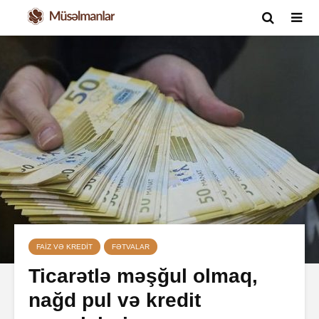
FAIZ VƏ KREDIT
FƏTVALAR
Ticarətlə məşğul olmaq,
nağd pul və kredit