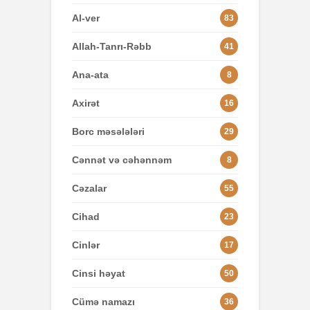
Al-ver
83
Allah-Tanrı-Rəbb
41
Ana-ata
8
Axirət
16
Borc məsələləri
29
Cənnət və cəhənnəm
8
Cəzalar
55
Cihad
23
Cinlər
17
Cinsi həyat
50
Cümə namazı
36