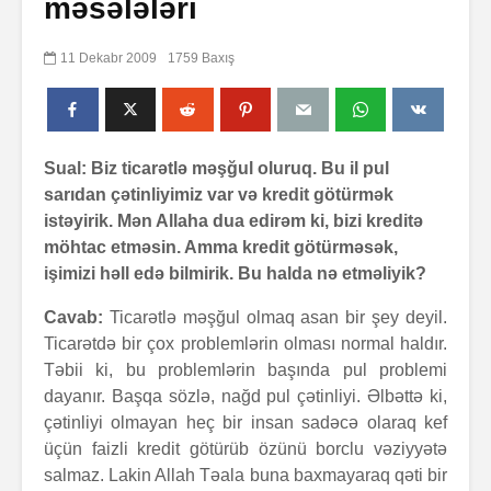
məsələləri
11 Dekabr 2009
1759 Baxış
Sual: Biz ticarətlə məşğul oluruq. Bu il pul
sarıdan çətinliyimiz var və kredit götürmək
istəyirik. Mən Allaha dua edirəm ki, bizi kreditə
möhtac etməsin. Amma kredit götürməsək,
işimizi həll edə bilmirik. Bu halda nə etməliyik?
Cavab:
Ticarətlə məşğul olmaq asan bir şey deyil.
Ticarətdə bir çox problemlərin olması normal haldır.
Təbii ki, bu problemlərin başında pul problemi
dayanır. Başqa sözlə, nağd pul çətinliyi. Əlbəttə ki,
çətinliyi olmayan heç bir insan sadəcə olaraq kef
üçün faizli kredit götürüb özünü borclu vəziyyətə
salmaz. Lakin Allah Təala buna baxmayaraq qəti bir