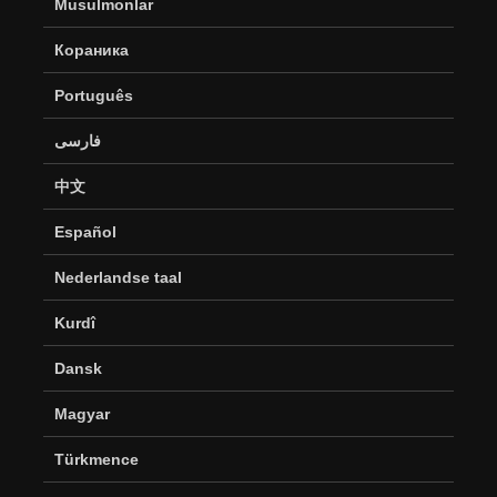
Musulmonlar
Кораника
Português
فارسی
中文
Español
Nederlandse taal
Kurdî
Dansk
Magyar
Türkmence