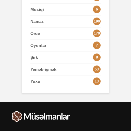
Musiqi
6
Namaz
190
Oruc
179
Oyunlar
7
Şirk
8
Yemək-içmək
53
Yuxu
13