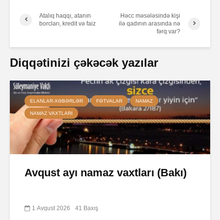
Atalıq haqqı, atanın
Həcc məsələsində kişi
borcları, kredit və faiz
ilə qadının arasında nə
fərq var?
Diqqətinizi çəkəcək yazılar
ELANLAR-XƏBƏRLƏR
FƏTVALAR
NAMAZ
NAMAZ VAXTLARI
Avqust ayı namaz vaxtları (Bakı)
1 Avqust 2026
41 Baxış