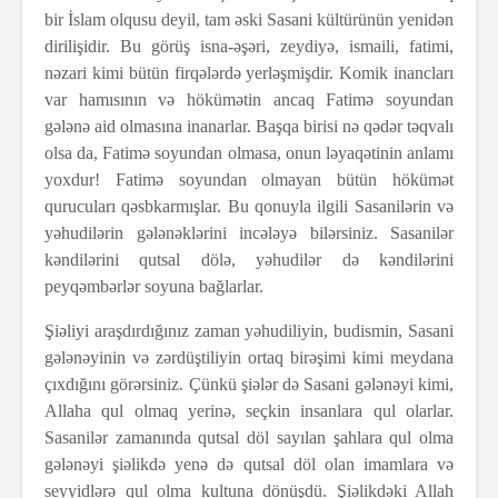
bir İslam olqusu deyil, tam əski Sasani kültürünün yenidən
dirilişidir. Bu görüş isna-əşəri, zeydiyə, ismaili, fatimi,
nəzari kimi bütün firqələrdə yerləşmişdir. Komik inancları
var hamısının və hökümətin ancaq Fatimə soyundan
gələnə aid olmasına inanarlar. Başqa birisi nə qədər təqvalı
olsa da, Fatimə soyundan olmasa, onun ləyaqətinin anlamı
yoxdur! Fatimə soyundan olmayan bütün hökümət
qurucuları qəsbkarmışlar. Bu qonuyla ilgili Sasanilərin və
yəhudilərin gələnəklərini incələyə bilərsiniz. Sasanilər
kəndilərini qutsal dölə, yəhudilər də kəndilərini
peyqəmbərlər soyuna bağlarlar.
Şiəliyi araşdırdığınız zaman yəhudiliyin, budismin, Sasani
gələnəyinin və zərdüştiliyin ortaq birəşimi kimi meydana
çıxdığını görərsiniz. Çünkü şiələr də Sasani gələnəyi kimi,
Allaha qul olmaq yerinə, seçkin insanlara qul olarlar.
Sasanilər zamanında qutsal döl sayılan şahlara qul olma
gələnəyi şiəlikdə yenə də qutsal döl olan imamlara və
seyyidlərə qul olma kultuna dönüşdü. Şiəlikdəki Allah