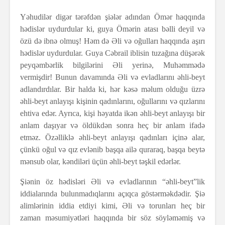
Yəhudilər digər tərəfdən şiələr adından Ömər haqqında
hədislər uydurdular ki, guya Ömərin atası bəlli deyil və
özü də ibnə olmuş! Həm də Əli və oğulları haqqında aşırı
hədislər uydurdular. Guya Cəbrail iblisin tuzağına düşərək
peyqəmbərlik bilgilərini Əli yerinə, Muhəmmədə
vermişdir! Bunun davamında Əli və evladlarını əhli-beyt
adlandırdılar. Bir halda ki, hər kəsə məlum olduğu üzrə
əhli-beyt anlayışı kişinin qadınlarını, oğullarını və qızlarını
ehtiva edər. Ayrıca, kişi həyatda ikən əhli-beyt anlayışı bir
anlam daşıyar və öldükdən sonra heç bir anlam ifadə
etməz. Özəlliklə əhli-beyt anlayışı qadınları içinə alar,
çünkü oğul və qız evlənib başqa ailə quraraq, başqa beytə
mənsub olar, kəndiləri üçün əhli-beyt təşkil edərlər.
Şiənin öz hədisləri Əli və evladlarının “əhli-beyt”lik
iddialarında bulunmadıqlarını açıqca göstərməkdədir. Şiə
alimlərinin iddia etdiyi kimi, Əli və torunları heç bir
zaman məsumiyətləri haqqında bir söz söyləməmiş və