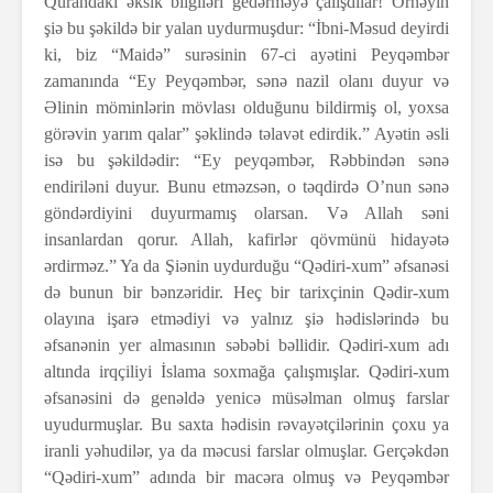
Qurandakı əksik bilgiləri gedərməyə çalışdılar! Örnəyin
şiə bu şəkildə bir yalan uydurmuşdur: “İbni-Məsud deyirdi
ki, biz “Maidə” surəsinin 67-ci ayətini Peyqəmbər
zamanında “Ey Peyqəmbər, sənə nazil olanı duyur və
Əlinin möminlərin mövlası olduğunu bildirmiş ol, yoxsa
görəvin yarım qalar” şəklində təlavət edirdik.” Ayətin əsli
isə bu şəkildədir: “Ey peyqəmbər, Rəbbindən sənə
endiriləni duyur. Bunu etməzsən, o təqdirdə O’nun sənə
göndərdiyini duyurmamış olarsan. Və Allah səni
insanlardan qorur. Allah, kafirlər qövmünü hidayətə
ərdirməz.” Ya da Şiənin uydurduğu “Qədiri-xum” əfsanəsi
də bunun bir bənzəridir. Heç bir tarixçinin Qədir-xum
olayına işarə etmədiyi və yalnız şiə hədislərində bu
əfsanənin yer almasının səbəbi bəllidir. Qədiri-xum adı
altında irqçiliyi İslama soxmağa çalışmışlar. Qədiri-xum
əfsanəsini də genəldə yenicə müsəlman olmuş farslar
uyudurmuşlar. Bu saxta hədisin rəvayətçilərinin çoxu ya
iranli yəhudilər, ya da məcusi farslar olmuşlar. Gerçəkdən
“Qədiri-xum” adında bir macəra olmuş və Peyqəmbər