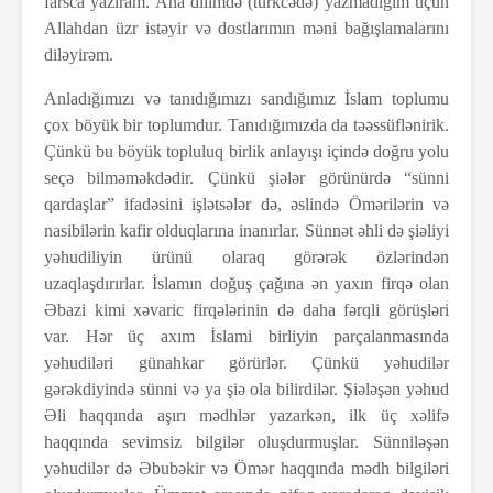
farsca yazıram. Ana dilimdə (türkcədə) yazmadığım üçün
Allahdan üzr istəyir və dostlarımın məni bağışlamalarını
diləyirəm.
Anladığımızı və tanıdığımızı sandığımız İslam toplumu
çox böyük bir toplumdur. Tanıdığımızda da təəssüflənirik.
Çünkü bu böyük topluluq birlik anlayışı içində doğru yolu
seçə bilməməkdədir. Çünkü şiələr görünürdə “sünni
qardaşlar” ifadəsini işlətsələr də, əslində Ömərilərin və
nasibilərin kafir olduqlarına inanırlar. Sünnət əhli də şiəliyi
yəhudiliyin ürünü olaraq görərək özlərindən
uzaqlaşdırırlar. İslamın doğuş çağına ən yaxın firqə olan
Əbazi kimi xəvaric firqələrinin də daha fərqli görüşləri
var. Hər üç axım İslami birliyin parçalanmasında
yəhudiləri günahkar görürlər. Çünkü yəhudilər
gərəkdiyində sünni və ya şiə ola bilirdilər. Şiələşən yəhud
Əli haqqında aşırı mədhlər yazarkən, ilk üç xəlifə
haqqında sevimsiz bilgilər oluşdurmuşlar. Sünniləşən
yəhudilər də Əbubəkir və Ömər haqqında mədh bilgiləri