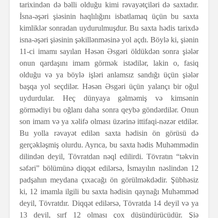
tarixindən də bəlli olduğu kimi rəvayətçiləri də saxtadır.
İsna-əşəri şiəsinin haqlılığını isbatlamaq üçün bu saxta
kimliklər sonradan uydurulmuşdur. Bu saxta hədis tarixdə
isna-əşəri şiəsinin şəkillənməsinə yol açdı. Böylə ki, şiənin
11-ci imamı sayılan Həsən Əsgəri öldükdən sonra şiələr
onun qardaşını imam görmək istədilər, lakin o, fasiq
olduğu və ya böylə işləri anlamsız sandığı üçün şiələr
başqa yol seçdilər. Həsən Əsgəri üçün yalançı bir oğul
uydurdular. Heç dünyaya gəlməmiş və kimsənin
görmədiyi bu oğlanı daha sonra qeybə göndərdilər. Onun
son imam və ya xəlifə olması üzərinə ittifaqi-nəzər etdilər.
Bu yolla rəvayət edilən saxta hədisin ön görüsü də
gerçəkləşmiş olurdu. Ayrıca, bu saxta hədis Muhəmmədin
dilindən deyil, Tövratdan nəql edilirdi. Tövratın “təkvin
səfəri” bölümünə diqqət edilərsə, İsmayılın nəslindən 12
padşahın meydana çıxacağı ön görülməkdədir. Şübhəsiz
ki, 12 imamla ilgili bu saxta hədisin qaynağı Muhəmməd
deyil, Tövratdır. Diqqət edilərsə, Tövratda 14 deyil və ya
13 deyil, sırf 12 olması çox düşündürücüdür. Şiə