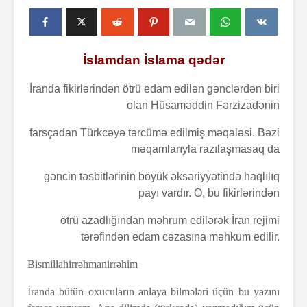
İslamdan İslama qədər
İranda fikirlərindən ötrü edam edilən gənclərdən biri
olan Hüsaməddin Fərzizadənin
farsçadan Türkcəyə tərcümə edilmiş məqaləsi. Bəzi
məqamlarıyla razılaşmasaq da
gəncin təsbitlərinin böyük əksəriyyətində haqlılıq
payı vardır. O, bu fikirlərindən
ötrü azadlığından məhrum edilərək İran rejimi
tərəfindən edam cəzasına məhkum edilir.
Bismillahirrəhmanirrəhim
İranda bütün oxucuların anlaya bilmələri üçün bu yazını