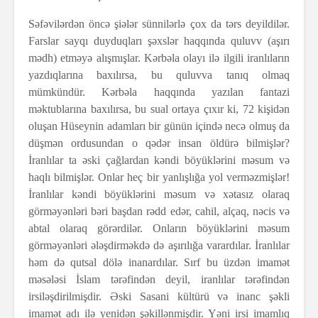
Səfəvilərdən öncə şiələr sünnilərlə çox da tərs deyildilər.
Farslar sayqı duyduqları şəxslər haqqında quluvv (aşırı
mədh) etməyə alışmışlar. Kərbəla olayı ilə ilgili iranlıların
yazdıqlarına baxılırsa, bu quluvva tanıq olmaq
mümkündür. Kərbəla haqqında yazılan fantazi
məktublarına baxılırsa, bu sual ortaya çıxır ki, 72 kişidən
oluşan Hüseynin adamları bir günün içində necə olmuş da
düşmən ordusundan o qədər insan öldürə bilmişlər?
İranlılar ta əski çağlardan kəndi böyüklərini məsum və
haqlı bilmişlər. Onlar heç bir yanlışlığa yol verməzmişlər!
İranlılar kəndi böyüklərini məsum və xətasız olaraq
görməyənləri bəri başdan rədd edər, cahil, alçaq, nəcis və
abtal olaraq görərdilər. Onların böyüklərini məsum
görməyənləri ələşdirməkdə də aşırılığa varardılar. İranlılar
həm də qutsal dölə inanardılar. Sırf bu üzdən imamət
məsələsi İslam tərəfindən deyil, iranlılar tərəfindən
irsiləşdirilmişdir. Əski Sasani kültürü və inanc şəkli
imamət adı ilə yenidən şəkillənmişdir. Yəni irsi imamlıq