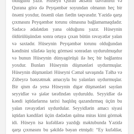
olduğunu yazır. Hüseyn Quran əksənli davranırdı və
Qurana görə də Peyqəmbər soyundan olmanın heç bir
önəmi yoxdur, önəmli olan fərdin təqvasıdır. Yəzidə qarşı
çıxmasını Peyqəmbər torunu olmasına bağlamamaqdadır.
Sadəcə ədalətdən yana olduğunu yazır. Hüseynin
öldürülüşündən sonra ortaya çıxan bütün rəvayətlər yalan
və saxtadır. Hüseynin Peyqəmbər torunu olduğundan
kəndisini xilafətə layiq görməsi sonradan uydurulmuşdur
və bunun Hüseynin dünyagörüşü ilə heç bir bağlantısı
yoxdur. Bunları Hüseynin düşmənləri uydurmuşlar.
Hüseynin düşmənləri Hüseyni Cəməl savaşında Təlhə və
Zübeyrə bənzətmək amacıyla bu yalanları uydurmuşlar.
Bir qism də yenə Hüseynin digər düşmənləri sayılan
seyyidlər və şiələr tərəfindən uyduruldu. Seyyidlər də
kəndi iqtidarlarına tarixi haqlılıq qazandırmaq üçün bu
yalan rəvayətləri uydurdular. Seyyidlərin amacı siyasi
iqtidarı kəndiləri üçün dədədən qalma miras kimi görmək
idi. Hüseyn isə kufəlilərə yazdığı məktubunda Yəzidə
qarşı çıxmasını bu şəkildə bəyan etmişdi: “Ey kufəlilər,