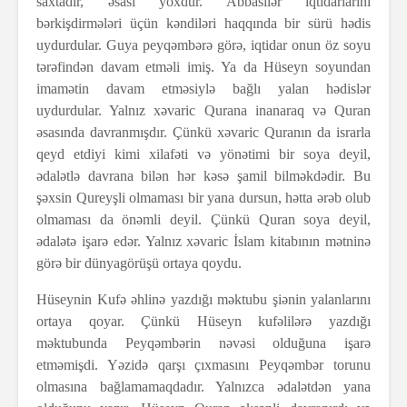
saxtadır, əsası yoxdur. Abbasilər iqtidarlarını
bərkişdirmələri üçün kəndiləri haqqında bir sürü hədis
uydurdular. Guya peyqəmbərə görə, iqtidar onun öz soyu
tərəfindən davam etməli imiş. Ya da Hüseyn soyundan
imamətin davam etməsiylə bağlı yalan hədislər
uydurdular. Yalnız xəvaric Qurana inanaraq və Quran
əsasında davranmışdır. Çünkü xəvaric Quranın da israrla
qeyd etdiyi kimi xilafəti və yönətimi bir soya deyil,
ədalətlə davrana bilən hər kəsə şamil bilməkdədir. Bu
şəxsin Qureyşli olmaması bir yana dursun, hətta ərəb olub
olmaması da önəmli deyil. Çünkü Quran soya deyil,
ədalətə işarə edər. Yalnız xəvaric İslam kitabının mətninə
görə bir dünyagörüşü ortaya qoydu.
Hüseynin Kufə əhlinə yazdığı məktubu şiənin yalanlarını
ortaya qoyar. Çünkü Hüseyn kufəlilərə yazdığı
məktubunda Peyqəmbərin nəvəsi olduğuna işarə
etməmişdi. Yəzidə qarşı çıxmasını Peyqəmbər torunu
olmasına bağlamamaqdadır. Yalnızca ədalətdən yana