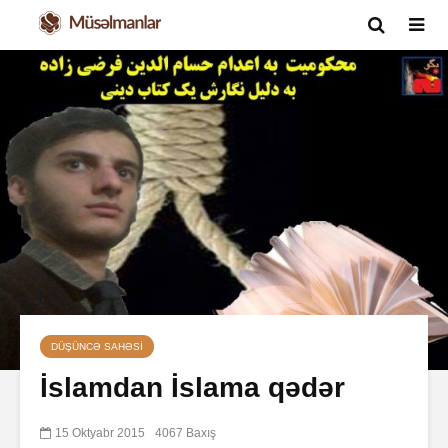
DÜŞÜNCƏ SAHƏSI
İslamdan İslama qədər
15 Oktyabr 2015
4067 Baxış