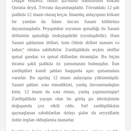
Diqqət edilərsə, bütün şiə-sünni hədislərinin kökəni
Qurana deyil, Tövrata dayanmaqdadır. Tövratdakı 12 şah
şiəlikdə 12 imam olaraq keçər. İmamlıq anlayışının kökəni
bir yandan da İslam öncəsi Sasani kültürünə
dayanmaqdadır. Peyqəmbər soyunun qutsallığı ilə Sasani
döllərinin qutsallığı özdeşləşdirilir (eyniləşdirilir). Həm
Sasani şahlarının dölləri, həm Əlinin dölləri məsum və
lədun
*
elminə sahibdirlər. Zərdüştlükdə seçkin siniflər
qutsal qandan və qutsal döllərdən törəmişlər. Bu biçim
törəmə şəkli şiəlikdə öz yansımasını bulmuşdur. İran
zərdüştiləri kəndi şahları haqqında aşırı qutsamalara
vararlar. Bu aşırılıq 12 imam anlayışına yüklənmişdir.
Sasani şahları xəta etmədikləri, yanlış davranmadıqları
kimi, 12 imam da xəta etməz, yanlış yapmazmışlar!
Zərdüştilikdə yayqın olan bu görüş şiə ideolojisinin
doğuşunda çox etkili oldu. Sırf zərdüştilikdən
qaynaqlanan səbəblərdən dolayı şiələr də seyyidlərin
üstün irqdən olduqlarına inanarlar.