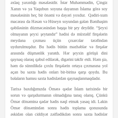
əxlaq yaxınlığı məsələsidir. İstər Muhəmmədin, Çingiz
Xanın və ya Yaqubun soyuna dayansın İslama görə soy
məsələsinin heç bir önəmi və dəyəri yoxdur. Qədiri-xum
macərası da Həsən və Hüseyn soyundan gələn Bənihaşim
qəbiləsinin düzməcəsindən başqa bir şey deyildir. “Şeyxi
olmayanın şeyxi şeytandır” hədisi də müxtəlif firqələrin
meydana çıxması üçün çıxarcılar tərəfindən
uydurulmuşdur. Bu hədis bütün məzhəblər və firqələr
arasında düşmənlik yaratdı. Hər şeyxin görüşü dini
qaynaq olaraq qəbul edilərək, digərini təkfir etdi. Həm şiə,
həm də sünnilikdə çoxlu firqələrin ortaya çıxmasına yol
açan bu saxta hədis onları bir-birinə qarşı qoydu. Bu
bəlaların hamısı saxta hədislərdən qaynaqlanmaqdadır.
Tarixə baxdığımızda Ömərə qədər İslam tarixində bir
sorun və qarşıdurmanın olmadığına tanıq olarıq. Çünkü
Ömər dönəminə qədər hədis nəql etmək yasaq idi. Lakin
Ömər dönəmindən sonra hədis toplama qonusunda
əskidən olan ciddiyət zəiflədikdən sonra saxta hədislər