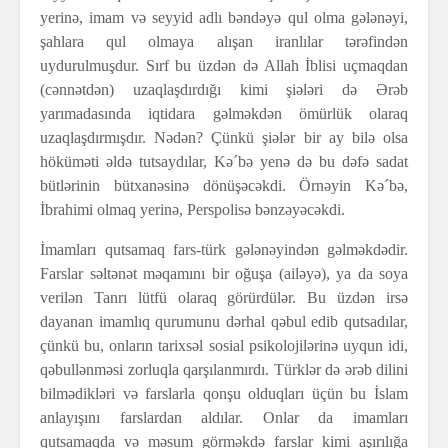
yerinə, imam və seyyid adlı bəndəyə qul olma gələnəyi,
şahlara qul olmaya alışan iranlılar tərəfindən
uydurulmuşdur. Sırf bu üzdən də Allah İblisi uçmaqdan
(cənnətdən) uzaqlaşdırdığı kimi şiələri də Ərəb
yarımadasında iqtidara gəlməkdən ömürlük olaraq
uzaqlaşdırmışdır. Nədən? Çünkü şiələr bir ay bilə olsa
höküməti əldə tutsaydılar, Kə´bə yenə də bu dəfə sadat
bütlərinin bütxanəsinə dönüşəcəkdi. Örnəyin Kə´bə,
İbrahimi olmaq yerinə, Perspolisə bənzəyəcəkdi.
İmamları qutsamaq fars-türk gələnəyindən gəlməkdədir.
Farslar səltənət məqamını bir oğuşa (ailəyə), ya da soya
verilən Tanrı lütfü olaraq görürdülər. Bu üzdən irsə
dayanan imamlıq qurumunu dərhal qəbul edib qutsadılar,
çünkü bu, onların tarixsəl sosial psikolojilərinə uyqun idi,
qəbullənməsi zorluqla qarşılanmırdı. Türklər də ərəb dilini
bilmədikləri və farslarla qonşu olduqları üçün bu İslam
anlayışını farslardan aldılar. Onlar da imamları
qutsamaqda və məsum görməkdə farslar kimi aşırılığa