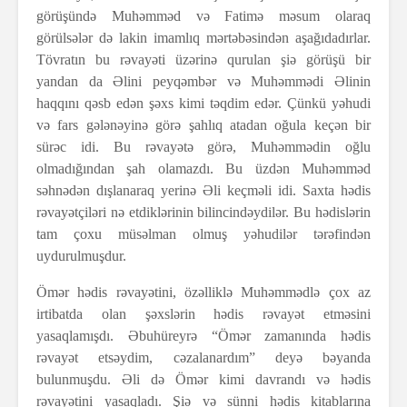
görüşündə Muhəmməd və Fatimə məsum olaraq
görülsələr də lakin imamlıq mərtəbəsindən aşağıdadırlar.
Tövratın bu rəvayəti üzərinə qurulan şiə görüşü bir
yandan da Əlini peyqəmbər və Muhəmmədi Əlinin
haqqını qəsb edən şəxs kimi təqdim edər. Çünkü yəhudi
və fars gələnəyinə görə şahlıq atadan oğula keçən bir
sürəc idi. Bu rəvayətə görə, Muhəmmədin oğlu
olmadığından şah olamazdı. Bu üzdən Muhəmməd
səhnədən dışlanaraq yerinə Əli keçməli idi. Saxta hədis
rəvayətçiləri nə etdiklərinin bilincindəydilər. Bu hədislərin
tam çoxu müsəlman olmuş yəhudilər tərəfindən
uydurulmuşdur.
Ömər hədis rəvayətini, özəlliklə Muhəmmədlə çox az
irtibatda olan şəxslərin hədis rəvayət etməsini
yasaqlamışdı. Əbuhüreyrə “Ömər zamanında hədis
rəvayət etsəydim, cəzalanardım” deyə bəyanda
bulunmuşdu. Əli də Ömər kimi davrandı və hədis
rəvayətini yasaqladı. Şiə və sünni hədis kitablarına