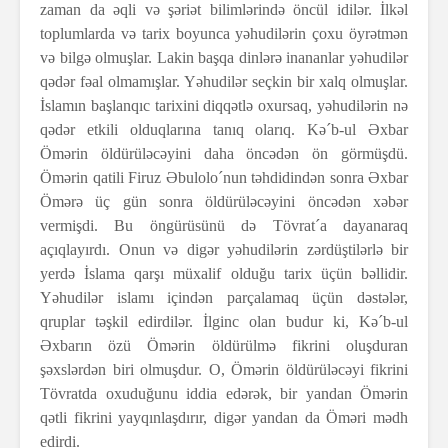
zaman da əqli və şəriət bilimlərində öncül idilər. İlkəl
toplumlarda və tarix boyunca yəhudilərin çoxu öyrətmən
və bilgə olmuşlar. Lakin başqa dinlərə inananlar yəhudilər
qədər fəal olmamışlar. Yəhudilər seçkin bir xalq olmuşlar.
İslamın başlanqıc tarixini diqqətlə oxursaq, yəhudilərin nə
qədər etkili olduqlarına tanıq olarıq. Kə´b-ul Əxbar
Ömərin öldürüləcəyini daha öncədən ön görmüşdü.
Ömərin qatili Firuz Əbulolo´nun təhdidindən sonra Əxbar
Ömərə üç gün sonra öldürüləcəyini öncədən xəbər
vermişdi. Bu öngürüsünü də Tövrat´a dayanaraq
açıqlayırdı. Onun və digər yəhudilərin zərdüştilərlə bir
yerdə İslama qarşı müxalif olduğu tarix üçün bəllidir.
Yəhudilər islamı içindən parçalamaq üçün dəstələr,
qruplar təşkil edirdilər. İlginc olan budur ki, Kə´b-ul
Əxbarın özü Ömərin öldürülmə fikrini oluşduran
şəxslərdən biri olmuşdur. O, Ömərin öldürüləcəyi fikrini
Tövratda oxuduğunu iddia edərək, bir yandan Ömərin
qətli fikrini yayqınlaşdırır, digər yandan da Öməri mədh
edirdi.