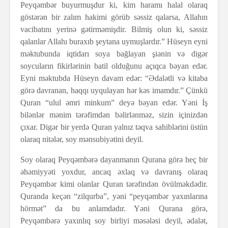
Peyqəmbər buyurmuşdur ki, kim haramı halal olaraq
göstərən bir zalım hakimi görüb səssiz qalarsa, Allahın
vacibatını yerinə gətirməmişdir. Bilmiş olun ki, səssiz
qalanlar Allahı buraxıb şeytana uymuşlardır.” Hüseyn eyni
məktubunda iqtidarı soya bağlayan şiənin və digər
soycuların fikirlərinin batil olduğunu açıqca bəyan edər.
Eyni məktubda Hüseyn davam edər: “Ədalətli və kitaba
görə davranan, haqqı uyqulayan hər kəs imamdır.”
Çünkü
Quran “ulul əmri minkum” deyə bəyan edər. Yəni İş
bilənlər mənim tərəfimdən bəlirlənməz, sizin içinizdən
çıxar. Digər bir yerdə Quran yalnız təqva sahiblərini üstün
olaraq nitələr, soy mənsubiyətini deyil.
Soy olaraq Peyqəmbərə dayanmanın Qurana görə heç bir
əhəmiyyəti yoxdur, ancaq əxlaq və davranış olaraq
Peyqəmbər kimi olanlar Quran tərəfindən övülməkdədir.
Quranda keçən “zilqurba”, yəni “peyqəmbər yaxınlarına
hörmət” da bu anlamdadır. Yəni Qurana görə,
Peyqəmbərə yaxınlıq soy birliyi məsələsi deyil, ədalət,