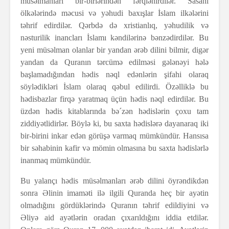
müsəlmanları bir-birlərindən fərqlənirdilər. Sasani
ölkələrində məcusi və yəhudi baxışlar İslam ilkələrini
təhrif edirdilər. Qərbdə də xristianlıq, yəhudilik və
nəsturilik inancları İslamı kəndilərinə bənzədirdilər. Bu
yeni müsəlman olanlar bir yandan ərəb dilini bilmir, digər
yandan da Quranın tərcümə edilməsi gələnəyi hələ
başlamadığından hədis nəql edənlərin şifahi olaraq
söylədikləri İslam olaraq qəbul edilirdi. Özəlliklə bu
hədisbazlar firqə yaratmaq üçün hədis nəql edirdilər. Bu
üzdən hədis kitablarında bə´zən hədislərin çoxu tam
ziddiyətlidirlər. Böylə ki, bu saxta hədislərə dayanaraq iki
bir-birini inkar edən görüşə varmaq mümkündür. Hansısa
bir səhabinin kafir və mömin olmasına bu saxta hədislərlə
inanmaq mümkündür.
Bu yalançı hədis müsəlmanları ərəb dilini öyrəndikdən
sonra Əlinin imaməti ilə ilgili Quranda heç bir ayətin
olmadığını gördüklərində Quranın təhrif edildiyini və
Əliyə aid ayətlərin oradan çıxarıldığını iddia etdilər.