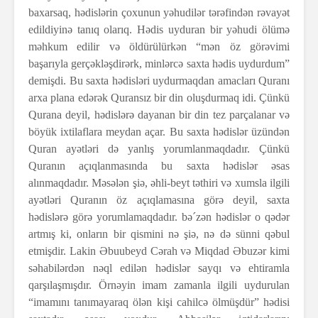
baxarsaq, hədislərin çoxunun yəhudilər tərəfindən rəvayət
edildiyinə tanıq olarıq. Hədis uyduran bir yəhudi ölümə
məhkum edilir və öldürülürkən “mən öz görəvimi
başarıyla gerçəkləşdirərk, minlərcə saxta hədis uydurdum”
demişdi. Bu saxta hədisləri uydurmaqdan amacları Quranı
arxa plana edərək Quransız bir din oluşdurmaq idi. Çünkü
Qurana deyil, hədislərə dayanan bir din tez parçalanar və
böyük ixtilaflara meydan açar. Bu saxta hədislər üzündən
Quran ayətləri də yanlış yorumlanmaqdadır. Çünkü
Quranın açıqlanmasında bu saxta hədislər əsas
alınmaqdadır. Məsələn şiə, əhli-beyt təthiri və xumsla ilgili
ayətləri Quranın öz açıqlamasına görə deyil, saxta
hədislərə görə yorumlamaqdadır. bə´zən hədislər o qədər
artmış ki, onların bir qismini nə şiə, nə də sünni qəbul
etmişdir. Lakin Əbuubeyd Cərah və Miqdad Əbuzər kimi
səhabilərdən nəql edilən hədislər sayqı və ehtiramla
qarşılaşmışdır. Örnəyin imam zamanla ilgili uydurulan
“imamını tanımayaraq ölən kişi cahilcə ölmüşdür” hədisi