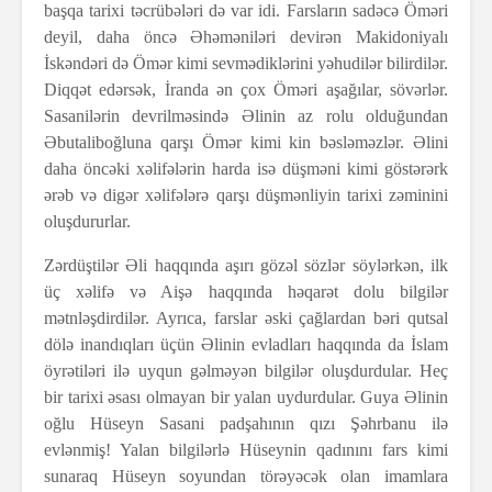
başqa tarixi təcrübələri də var idi. Farsların sadəcə Öməri
deyil, daha öncə Əhəməniləri devirən Makidoniyalı
İskəndəri də Ömər kimi sevmədiklərini yəhudilər bilirdilər.
Diqqət edərsək, İranda ən çox Öməri aşağılar, sövərlər.
Sasanilərin devrilməsində Əlinin az rolu olduğundan
Əbutaliboğluna qarşı Ömər kimi kin bəsləməzlər. Əlini
daha öncəki xəlifələrin harda isə düşməni kimi göstərərk
ərəb və digər xəlifələrə qarşı düşmənliyin tarixi zəminini
oluşdururlar.
Zərdüştilər Əli haqqında aşırı gözəl sözlər söylərkən, ilk
üç xəlifə və Aişə haqqında həqarət dolu bilgilər
mətnləşdirdilər. Ayrıca, farslar əski çağlardan bəri qutsal
dölə inandıqları üçün Əlinin evladları haqqında da İslam
öyrətiləri ilə uyqun gəlməyən bilgilər oluşdurdular. Heç
bir tarixi əsası olmayan bir yalan uydurdular. Guya Əlinin
oğlu Hüseyn Sasani padşahının qızı Şəhrbanu ilə
evlənmiş! Yalan bilgilərlə Hüseynin qadınını fars kimi
sunaraq Hüseyn soyundan törəyəcək olan imamlara