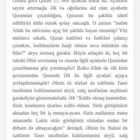
Onlara görə Quran 17, 000 ayətdən ibarət idi. Ayətlərin
sayını artırmaqla Əli və oğullarına aid olan ayətlərin
Qurandan çıxarıldığını, Quranın bu şəkildə təhrif
edildiyini iddia etmək qolay olacaqdı. O zaman “nədən
Allah bu mövzunu açıq bir şəkildə bəyan etməmiş? Yüz
minlərcə səhabi, Quran katibləri və hafizləri yalançı
çıxarkən, hədisbazların haqlı olması necə mümkün ola
bilər?” deyə sormaq gərəkir. Böylə anlaşılır ki, heç bir
səhabi Əlini sevməmiş və onunla ilgili ayətlərin Qurandan
çıxarılmasına göz yummuşdur! Bəlkə Allah da Əli kimi
qorxusundan Quranda Əli ilə ilgili ayətləri açıqca
yerləşdirməmişdir! Əlinin öz sözləri də xəlifənin Tanrı
tərəfindən bəlirlənməsini deyil, xalq tərəfindən seçilməsi
gərəkdiyini göstərməkdədir. Əli “Xəlifə olmaq istəmirdim.
Sizin israrlarınız üzərinə xəlifə oldum. Sizin görüşünüzü
almadan heç bir iş etməyəcəyəm. Sizin mallarınız mənə
əmanətdir. Lakin sizin görüşünüz olmadan ondan bir
dirhəm də almayacağam”
demişdi. Əlinin bu ifadəsi də
xəlifənin Tanrı tərəfindən bəlirlənməsini deyil, xalq