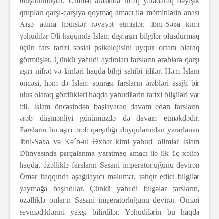
oluşdurmuşlar. Ümmət arasında nifaq yaradaraq dəyişik
qrupları qarşı-qarşıya qoymaq amacı ilə möminlərin anası
Aişə adına hədislər rəvayət etmişlər. İbni-Səba kimi
yəhudilər Əli haqqında İslam dışı aşırı bilgilər oluşdurmaq
üçün fars tarixi sosial psikolojisini uyqun ortam olaraq
görmüşlər. Çünkü yəhudi aydınları farsların ərəblərə qarşı
aşırı nifrət və kinləri haqda bilgi sahibi idilər. Həm İslam
öncəsi, həm də İslam sonrası farsların ərəbləri aşağı bir
ulus olaraq gördükləri haqda yəhudilərin tarixi bilgiləri var
idi. İslam öncəsindən başlayaraq davam edən farsların
ərəb düşmənliyi günümüzdə də davam etməkdədir.
Farsların bu aşırı ərəb qarşıtlığı duyqularından yararlanan
İbni-Səba və Kə´b-ul Əxbar kimi yəhudi alimlər İslam
Dünyasında parçalanma yaratmaq amacı ilə ilk üç xəlifə
haqda, özəlliklə farsların Sasani imperatorluğunu devirən
Ömər haqqında aşağılayıcı məlumat, təhqir edici bilgilər
yaymağa başladılar. Çünkü yəhudi bilgələr farsların,
özəlliklə onların Sasani imperatorluğunu devirən Öməri
sevmədiklərini yaxşı bilirdilər. Yəhudilərin bu haqda