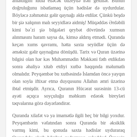
anlatdığını iddia edəcək düzeydə irəli getdilər. Bunun
doğruluğunu isbatlamaq üçün hədislər də uydurdular.
Böyləcə zəhmətsiz gəlir qaynağı əldə etdilər. Çünkü beşdə
bir şiə xalqının malı seyyidlərə aidmiş! Müqəddəs Ərdəbili
kimi bə´zi şiə bilgələri qeybət dövründə xumsun
alınmasını haram saysa da, kimsə aldırış etmədi. Quranda
keçən xums qavramı, hətta saxta seyiidlər üçün də
əməksiz gəlir qaynağına dönüşdü. Tarix və Quran üzərinə
bilgisi olan hər kəs Muhəmmədin Məkkəni fəth etdikdən
sonra əhaliyə xitab etdiyi xutbə haqqında məlumatlı
olmalıdır. Peyqəmbər bu xutbəsində İslamdan öncə yayqın
olan soyla iftixar etmə duyqusunu Allahın əmri üzərinə
ibtal etmişdir. Ayrıca, Quranın Hücərat surəsinin 13-cü
ayəti açıqca soyçuluğu məhkum edərək bireyləri
təqvalarına görə dəyərləndirər.
Quranda xilafət və ya imamətlə ilgili heç bir bilgi yoxdur.
Peyqəmbərin vəfatından sonra Quranda bir əksiklik
varmış kimi, bu qonuda saxta hədislər uyduraraq