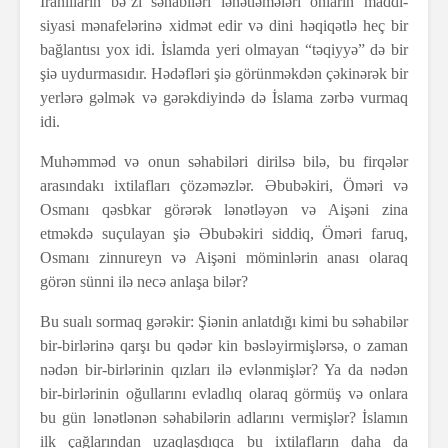
Iranlıların bə´zi səhabiləri lənətləmələri onların maddi-
siyasi mənafelərinə xidmət edir və dini həqiqətlə heç bir
bağlantısı yox idi. İslamda yeri olmayan “təqiyyə” də bir
şiə uydurmasıdır. Hədəfləri şiə görünməkdən çəkinərək bir
yerlərə gəlmək və gərəkdiyində də İslama zərbə vurmaq
idi.
Muhəmməd və onun səhabiləri dirilsə bilə, bu firqələr
arasındakı ixtilafları çözəməzlər. Əbubəkiri, Öməri və
Osmanı qəsbkar görərək lənətləyən və Aişəni zina
etməkdə suçulayan şiə Əbubəkiri siddiq, Öməri faruq,
Osmanı zinnureyn və Aişəni möminlərin anası olaraq
görən sünni ilə necə anlaşa bilər?
Bu sualı sormaq gərəkir: Şiənin anlatdığı kimi bu səhabilər
bir-birlərinə qarşı bu qədər kin bəsləyirmişlərsə, o zaman
nədən bir-birlərinin qızları ilə evlənmişlər? Ya da nədən
bir-birlərinin oğullarını evladlıq olaraq görmüş və onlara
bu gün lənətlənən səhabilərin adlarını vermişlər? İslamın
ilk çağlarından uzaqlaşdıqca bu ixtilafların daha da