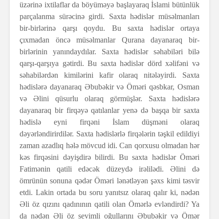
üzərinə ixtilaflar da böyüməyə başlayaraq İslami bütünlük
parçalanma sürəcinə girdi. Saxta hədislər müsəlmanları
bir-birlərinə qarşı qoydu. Bu saxta hədislər ortaya
çıxmadan öncə müsəlmanlar Qurana dayanaraq bir-
birlərinin yanındaydılar. Saxta hədislər səhabiləri bilə
qarşı-qarşıya gətirdi. Bu saxta hədislər dörd xəlifəni və
səhabilərdən kimilərini kafir olaraq nitələyirdi. Saxta
hədislərə dayanaraq Əbubəkir və Öməri qəsbkar, Osman
və Əlini qüsurlu olaraq görmüşlər. Saxta hədislərə
dayanaraq bir firqəyə qatılanlar yenə də başqa bir saxta
hədislə eyni firqəni İslam düşməni olaraq
dəyərləndirirdilər. Saxta hədislərlə firqələrin təşkil edildiyi
zaman azadlıq hələ mövcud idi. Can qorxusu olmadan hər
kəs firqəsini dəyişdirə bilirdi. Bu saxta hədislər Öməri
Fatimənin qatili edəcək düzeydə irəlilədi. Əlini də
ömrünün sonuna qədər Öməri lənətləyən şəxs kimi təsvir
etdi. Lakin ortada bu soru yanıtsız olaraq qalır ki, nədən
Əli öz qızını qadınının qatili olan Ömərlə evləndirdi? Ya
da nədən Əli öz sevimli oğullarını Əbubəkir və Ömər