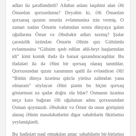
adları ilə şərəfləndirdi? Allahın aslanı ləqəbini alan Əli
Ömərdən qorxurdumu? Deyəlim ki, Əli Ömərdən
qorxaraq qızının onunla evlənməsinə izin vermiş. O
zaman nədən Ömərin vəfatından sonra dünyaya gələn
oğullarına Ömər və Əbubəkir adları taxmış? Şiələr
çarəsizlik üzündən Ömərin Əlinin qızı Gülsümlə
evlənməsinə “Gülsüm qəsb edilən əhli-beyt haqlarından
idi” kimi komik ifadə ilə bəraət qazandıracaqdılar. Bu
ifadələri ilə də Əlini bir qorxaq olaraq tanıtdılar.
Qorxusundan qızını xanımının qatili ilə evləndirən Əli!
“Bütün dünya üzərimə qılıcla yürüsə zalimdən yana
olmaram” söyləyən Əlini şiənin bu biçim qorxaq
göstərməsi nə qədər doğru ola bilər? Osmanın üzərinə
neçə kərə bağıran Əli oğulunun adını qorxusundan
Osman qoymazdı. Əbubəkir və Ömər də onun görüşünü
alaraq Əlinin məsələhətlərini digər səhabilərin fikirlərinə
yeyləmişlərdi.
Bu hədisləri nəql etməkdən amac səhabilərin bir-birlərinə