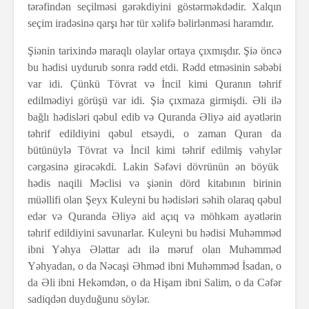
tərəfindən seçilməsi gərəkdiyini göstərməkdədir. Xalqın
seçim iradəsinə qarşı hər tür xəlifə bəlirlənməsi haramdır.
Şiənin tarixində maraqlı olaylar ortaya çıxmışdır. Şiə öncə
bu hədisi uydurub sonra rədd etdi. Rədd etməsinin səbəbi
var idi. Çünkü Tövrat və İncil kimi Quranın təhrif
edilmədiyi görüşü var idi. Şiə çıxmaza girmişdi. Əli ilə
bağlı hədisləri qəbul edib və Quranda Əliyə aid ayətlərin
təhrif edildiyini qəbul etsəydi, o zaman Quran da
bütünüylə Tövrat və İncil kimi təhrif edilmiş vəhylər
cərgəsinə girəcəkdi. Lakin Səfəvi dövrünün ən böyük
hədis naqili Məclisi və şiənin dörd kitabının birinin
müəllifi olan Şeyx Kuleyni bu hədisləri səhih olaraq qəbul
edər və Quranda Əliyə aid açıq və möhkəm ayətlərin
təhrif edildiyini savunarlar. Kuleyni bu hədisi Muhəmməd
ibni Yəhya Ələttar adı ilə məruf olan Muhəmməd
Yəhyadan, o da Nəcaşi Əhməd ibni Muhəmməd İsadan, o
da Əli ibni Hekəmdən, o da Hişam ibni Salim, o da Cəfər
sadiqdən duyduğunu söylər.