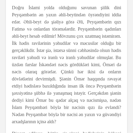
Doğru İslami yolda olduğunu savunan şiilik dini
Peyqəmbərin ən yaxın əhli-beytindən öyrəndiyini iddia
edər. Əhli-beyt də şiəliyə görə Əli, Peyqəmbərin qızı
Fatimə və onlardan törəmələrdir. Peyqəmbərin qadınları
əhli-beyt hesab edilmir! Mövzunu çox uzatmaq istəmirəm.
İlk hədis ravilərinin yəhudilər və məcusilər olduğu bir
gerçəklikdir. İstər şiə, istərsə sünni cəbhəsində olsun hədis
raviləri yəhudi və iranlı və iranlı yəhudilər olmuşlar. Bu
üzdən farslar İskəndəri nəcis gördükləri kimi, Öməri də
nəcis olaraq görərlər. Çünkü hər ikisi də onların
dövlətlərini devirmişdi. Şiənin Ömər haqqında rəvayət
etdiyi hədislərə baxıldığında insan ilk öncə Peyqəmbərin
şəxsiyətinə şübhə ilə yanaşmaq istəyir. Gerçəkdən şiənin
dediyi kimi Ömər bu qədər alçaq və nəcismişsə, nədən
İslam Peyqəmbəri böylə bir nəcisin qızı ilə evləndi?
Nədən Peyqəmbər böylə bir nəcisi ən yaxın və güvəndiyi
arxadşlarının içinə aldı?