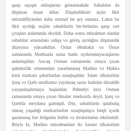
qarşı sayqılı olduqlarını göstərməkdir. Səhabilər də
düşünən insan idilər. Düşündükləri üçün fikir
müxtəlifliyindən daha normal bir şey olamaz. Lakin bu
fikir ayrılığı seçkin səhabilərin bir-birlərinə qarşı sərt
çıxışları anlamında deyildi. Daha sonra müsəlman olanlar
səhabilər arasındakı səliqə və görüş ayrılığını düşmənlik
düzeyinə yüksəltdilər. Onlar Əbubəkir və Ömər
zamanında Mədinədə saxta hədis uyduramayacaqlarını
anlamışdılar. Ancaq Osman zamanında ortaya çıxan
qətiətsizlik ortamından yararlanaraq Mədinə və Məkkə
kimi mərkəzi şəhərlərdən uzaqlaşdılar. İslam ölkələrinin
Şərq və Qərb tərəflərinə yayılaraq saxta hədislər düzəldib
yayqınlaşdırmaya başladılar. Bilindiyi üzrə Osman
zamanında ortaya çıxan fitnələr mərkəzdə deyil, Şərq və
Qərbdə meydana gəlmişdi. Din, səhabilərin qalabalıq
olaraq yaşadığı mərkəzlərdən uzaqlaşdıqca fərqli içərik
qazanaraq hər bölgənin kültür və törələrindən etkilənirdi.
Böylə ki, Mədinə müsəlmanları ilə Sasani ölkələrinin