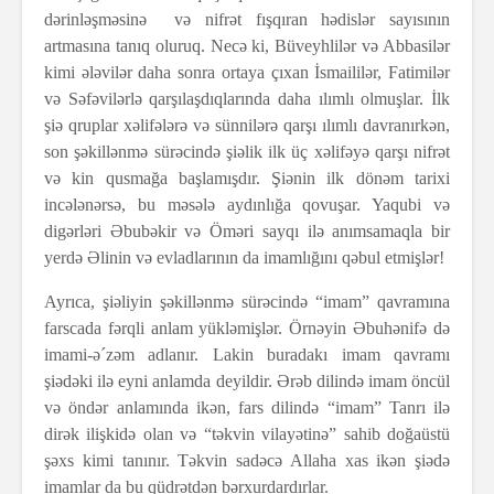
dərinləşməsinə və nifrət fışqıran hədislər sayısının
artmasına tanıq oluruq. Necə ki, Büveyhlilər və Abbasilər
kimi ələvilər daha sonra ortaya çıxan İsmaililər, Fatimilər
və Səfəvilərlə qarşılaşdıqlarında daha ılımlı olmuşlar. İlk
şiə qruplar xəlifələrə və sünnilərə qarşı ılımlı davranırkən,
son şəkillənmə sürəcində şiəlik ilk üç xəlifəyə qarşı nifrət
və kin qusmağa başlamışdır. Şiənin ilk dönəm tarixi
incələnərsə, bu məsələ aydınlığa qovuşar. Yaqubi və
digərləri Əbubəkir və Öməri sayqı ilə anımsamaqla bir
yerdə Əlinin və evladlarının da imamlığını qəbul etmişlər!
Ayrıca, şiəliyin şəkillənmə sürəcində “imam” qavramına
farscada fərqli anlam yükləmişlər. Örnəyin Əbuhənifə də
imami-ə´zəm adlanır. Lakin buradakı imam qavramı
şiədəki ilə eyni anlamda deyildir. Ərəb dilində imam öncül
və öndər anlamında ikən, fars dilində “imam” Tanrı ilə
dirək ilişkidə olan və “təkvin vilayətinə” sahib doğaüstü
şəxs kimi tanınır. Təkvin sadəcə Allaha xas ikən şiədə
imamlar da bu qüdrətdən bərxurdardırlar.