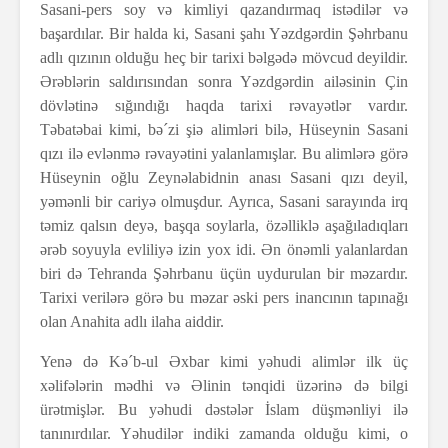
Sasani-pers soy və kimliyi qazandırmaq istədilər və
başardılar. Bir halda ki, Sasani şahı Yəzdgərdin Şəhrbanu
adlı qızının olduğu heç bir tarixi bəlgədə mövcud deyildir.
Ərəblərin saldırısından sonra Yəzdgərdin ailəsinin Çin
dövlətinə sığındığı haqda tarixi rəvayətlər vardır.
Təbatəbai kimi, bə´zi şiə alimləri bilə, Hüseynin Sasani
qızı ilə evlənmə rəvayətini yalanlamışlar. Bu alimlərə görə
Hüseynin oğlu Zeynəlabidnin anası Sasani qızı deyil,
yəmənli bir cariyə olmuşdur. Ayrıca, Sasani sarayında irq
təmiz qalsın deyə, başqa soylarla, özəlliklə aşağıladıqları
ərəb soyuyla evliliyə izin yox idi. Ən önəmli yalanlardan
biri də Tehranda Şəhrbanu üçün uydurulan bir məzardır.
Tarixi verilərə görə bu məzar əski pers inancının tapınağı
olan Anahita adlı ilaha aiddir.
Yenə də Kə´b-ul Əxbar kimi yəhudi alimlər ilk üç
xəlifələrin mədhi və Əlinin tənqidi üzərinə də bilgi
ürətmişlər. Bu yəhudi dəstələr İslam düşmənliyi ilə
tanınırdılar. Yəhudilər indiki zamanda olduğu kimi, o