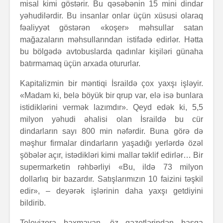
misal kimi göstərir. Bu qəsəbənin 15 mini dindar
yəhudilərdir. Bu insanlar onlar üçün xüsusi olaraq
fəaliyyət göstərən «koşer» məhsullar satan
mağazaların məhsullarından istifadə edirlər. Hətta
bu bölgədə avtobuslarda qadınlar kişiləri günaha
batırmamaq üçün arxada otururlar.
Kapitalizmin bir məntiqi İsraildə çox yaxşı işləyir.
«Madam ki, belə böyük bir qrup var, elə isə bunlara
istidiklərini vermək lazımdır». Qeyd edək ki, 5,5
milyon yəhudi əhalisi olan İsraildə bu cür
dindarların sayı 800 min nəfərdir. Buna görə də
məşhur firmalar dindarların yaşadığı yerlərdə özəl
şöbələr açır, istədikləri kimi mallar təklif edirlər… Bir
supermarketin rəhbərliyi «Bu, ildə 73 milyon
dollarlıq bir bazardır. Satışlarımızın 10 faizini təşkil
edir», – deyərək işlərinin daha yaxşı getdiyini
bildirib.
Televizora baxmayan, öz qəzetlərindən başqa