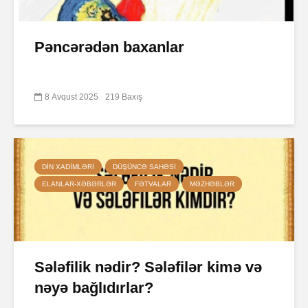
Pəncərədən baxanlar
8 Avqust 2025
219 Baxış
DIN XADIMLƏRI
DÜŞÜNCƏ SAHƏSI
ELANLAR-XƏBƏRLƏR
FƏTVALAR
MƏZHƏBLƏR
Sələfilik nədir? Sələfilər kimə və
nəyə bağlıdırlar?