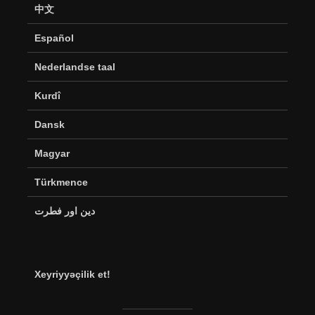
中文
Español
Nederlandse taal
Kurdî
Dansk
Magyar
Türkmence
دین اور فطرت
Xeyriyyəçilik et!