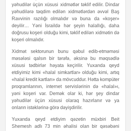
yəhudilər üçün xüsusi xidmətlər təklif edilir. Dindar
yəhudilərə təqdim edilən xidmətlərdən əvvəl Baş
Ravvinin razılığı olmalıdır və buna da «koşer»
deyilir… Yəni İsraildə hər şeyin halallığı, daha
doğrusu koşeri olduğu kimi, təklif edilən xidmətin də
koşeri olmalıdır.
Xidmət sektorunun bunu qəbul edib-etməməsi
məsələsi qalsın bir tərəfə, əksinə bu məqsədlə
xüsusi tədbirlər həyata keçirilir. Yuxarıda qeyd
etdiyimiz kimi «halal simkartlar» olduğu kimi, artıq
«halal kredit kartları» da mövcuddur. Hətta kompüter
proqramlarının, internet servislərinin də «halal»ı,
yəni koşeri var. Demək olar ki, hər şey dindar
yəhudilər üçün xüsusi olaraq hazırlanır və ya
onların istəklərinə görə dəyişdirilir.
Yuxarıda qeyd etdiyim qəzetin müxbiri Beit
Shemesh adlı 73 min əhalisi olan bir qəsəbəni