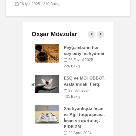
16 İyul 2025
210 Baxış
Oxşar Mövzular
i-Kərimdə
Peyğəmbərin hər
Ş
eyn-övlad
söylədiyi vəhydirmi?
ibətləri.
26 Fevral 2025
2
ntyabr 2025
226 Baxış
Q
xış
EŞQ və MƏHƏBBƏT.
rədən baxanlar
Aralarındakı Fərq.
6
qust 2025
28 İyun 2024
H
xış
431 Baxış
t
lik nədir?
Xristiyanlıqda İman
lər kimə və
və Ağıl toqquşması.
4
ağlıdırlar?
İman və qurtuluş:
FİDEİZM
M
yul 2025
22 Aprel 2024
xış