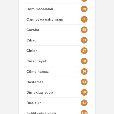
Borc məsələləri
29
Cənnət və cəhənnəm
8
Cəzalar
55
Cihad
23
Cinlər
17
Cinsi həyat
50
Cümə namazı
36
Dəstəmaz
64
Din-əxlaq-ədəb
58
Dua-zikr
61
Evlilik-ailə həyatı
156