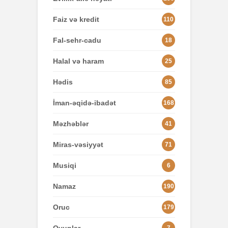
Faiz və kredit
110
Fal-sehr-cadu
18
Halal və haram
25
Hədis
85
İman-əqidə-ibadət
168
Məzhəblər
41
Miras-vəsiyyət
71
Musiqi
6
Namaz
190
Oruc
179