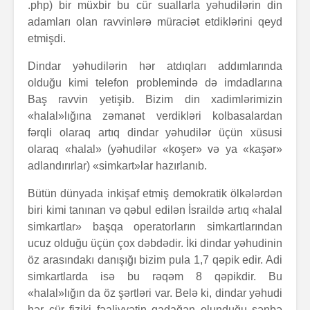
.php) bir müxbir bu cür suallarla yəhudilərin din
adamları olan ravvinlərə müraciət etdiklərini qeyd
etmişdi.
Dindar yəhudilərin hər atdıqları addımlarında
olduğu kimi telefon problemində də imdadlarına
Baş ravvin yetişib. Bizim din xadimlərimizin
«halal»lığına zəmanət verdikləri kolbasalardan
fərqli olaraq artıq dindar yəhudilər üçün xüsusi
olaraq «halal» (yəhudilər «koşer» və ya «kaşər»
adlandırırlar) «simkart»lar hazırlanıb.
Bütün dünyada inkişaf etmiş demokratik ölkələrdən
biri kimi tanınan və qəbul edilən İsraildə artıq «halal
simkartlar» başqa operatorların simkartlarından
ucuz olduğu üçün çox dəbdədir. İki dindar yəhudinin
öz arasındakı danışığı bizim pula 1,7 qəpik edir. Adi
simkartlarda isə bu rəqəm 8 qəpikdir. Bu
«halal»lığın da öz şərtləri var. Belə ki, dindar yəhudi
hər cür fiziki fəaliyyətin qadağan olunduğu şənbə