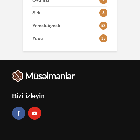
Oyunlar
7
Şirk
8
Yemək-içmək
53
Yuxu
13
Bizi izləyin