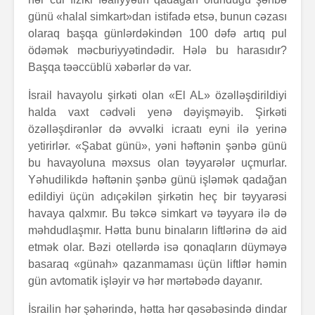
günü «halal simkart»dan istifadə etsə, bunun cəzası
olaraq başqa günlərdəkindən 100 dəfə artıq pul
ödəmək məcburiyyətindədir. Hələ bu harasıdır?
Başqa təəccüblü xəbərlər də var.
İsrail havayolu şirkəti olan «El AL» özəlləşdirildiyi
halda vaxt cədvəli yenə dəyişməyib. Şirkəti
özəlləşdirənlər də əvvəlki icraatı eyni ilə yerinə
yetirirlər. «Şabat günü», yəni həftənin şənbə günü
bu havayoluna məxsus olan təyyarələr uçmurlar.
Yəhudilikdə həftənin şənbə günü işləmək qadağan
edildiyi üçün adıçəkilən şirkətin heç bir təyyarəsi
havaya qalxmır. Bu təkcə simkart və təyyarə ilə də
məhdudlaşmır. Hətta bunu binaların liftlərinə də aid
etmək olar. Bəzi otellərdə isə qonaqların düyməyə
basaraq «günah» qazanmaması üçün liftlər həmin
gün avtomatik işləyir və hər mərtəbədə dayanır.
İsrailin hər şəhərində, hətta hər qəsəbəsində dindar