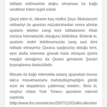
istifadə edilməsinin doğru olmaması ilə bağlı
verdikləri hökm təşkil edirdi.
Qeyd edim ki, ölkənin baş müftisi Şeyx Əbduləzizin
rəhbərliyi ilə aparılan müzakirələrdən sonra alimlər
ayələrin telefon zəngi kimi istifadəsinin Allah
sözünə hörmətsizlik olduğunu bildiriblər. Bildirək ki,
ayələrin mobil telefonumuzda zəng səsi kimi
istifadə etməyimiz Qurana sayğısızlıq olduğu kimi,
eyni alətlə internetə girərək halal olmayan işlərlə
məşğul olmağımız da Quranı göndərən Şəxsin
buyruqlarına itaətsizlikdir.
Məsələ ilə bağlı internetdə axtarış apararkən bunun
təkcə müsəlmanlarla məhdudlaşmadığını görüb
sizin də diqqətinizə çatdırmaq istədim.. Belə ki,
məşhur «New York Times» qəzetinin internet
saytında
(http://www.iht.com/articles/2007/11/02/africa/kosher