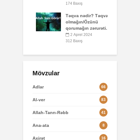
174 Baxış
4
döyüşü və
Təqva nədir? Təqvalı
olmağın/Özünü
yun 2025
qorumağın zərurəti.
xış
2 Aprel 2024
312 Baxış
Mövzular
Adlar
66
Al-ver
83
Allah-Tanrı-Rəbb
41
Ana-ata
8
Axirət
16