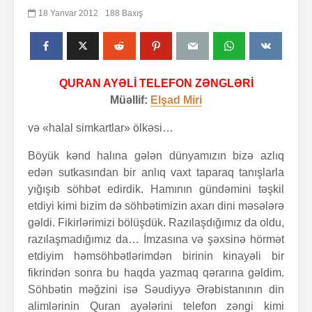
18 Yanvar 2012
188 Baxış
QURAN AYƏLİ TELEFON ZƏNGLƏRİ
Müəllif:
Elşad Miri
və «halal simkartlar» ölkəsi…
Böyük kənd halına gələn dünyamızın bizə azlıq
edən sutkasından bir anlıq vaxt taparaq tanışlarla
yığışıb söhbət edirdik. Hamının gündəmini təşkil
etdiyi kimi bizim də söhbətimizin axarı dini məsələrə
gəldi. Fikirlərimizi bölüşdük. Razılaşdığımız da oldu,
razılaşmadığımız da… İmzasına və şəxsinə hörmət
etdiyim həmsöhbətlərimdən birinin kinayəli bir
fikrindən sonra bu haqda yazmaq qərarına gəldim.
Söhbətin məğzini isə Səudiyyə Ərəbistanının din
alimlərinin Quran ayələrini telefon zəngi kimi