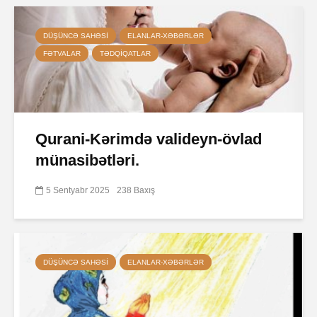
DÜŞÜNCƏ SAHƏSI
ELANLAR-XƏBƏRLƏR
FƏTVALAR
TƏDQIQATLAR
Qurani-Kərimdə valideyn-övlad
münasibətləri.
5 Sentyabr 2025
238 Baxış
DÜŞÜNCƏ SAHƏSI
ELANLAR-XƏBƏRLƏR