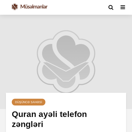
DÜŞÜNCƏ SAHƏSI
Quran ayəli telefon
zəngləri