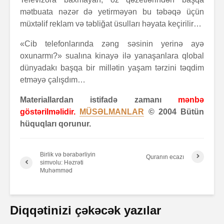
mətbuata nəzər də yetirməyən bu təbəqə üçün
müxtəlif reklam və təbliğat üsulları həyata keçirilir…
«Cib telefonlarında zəng səsinin yerinə ayə
oxunarmı?» sualına kinayə ilə yanaşanlara qlobal
dünyadakı başqa bir millətin yaşam tərzini təqdim
etməyə çalışdım…
Materiallardan istifadə zamanı
mənbə
göstərilməlidir.
MÜSƏLMANLAR
© 2004 Bütün
hüquqları qorunur.
Birlik və bərabərliyin
Quranın ecazı
simvolu: Həzrəti
Muhəmməd
Diqqətinizi çəkəcək yazılar