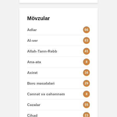
Mövzular
Adlar
66
Al-ver
83
Allah-Tanrı-Rəbb
41
Ana-ata
8
Axirət
16
Borc məsələləri
29
Cənnət və cəhənnəm
8
Cəzalar
55
Cihad
23