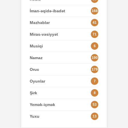
İman-əqidə-ibadət
168
Məzhəblər
41
Miras-vəsiyyət
71
Musiqi
6
Namaz
190
Oruc
179
Oyunlar
7
Şirk
8
Yemək-içmək
53
Yuxu
13