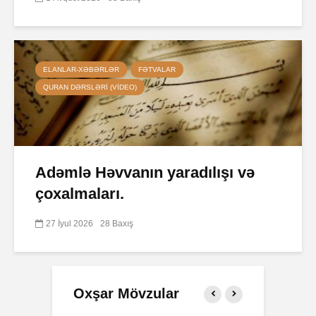
ELANLAR-XƏBƏRLƏR
FƏTVALAR
QURAN DƏRSLƏRI (VIDEO)
Adəmlə Həvvanın yaradılışı və
çoxalmaları.
27 İyul 2026
28 Baxış
Oxşar Mövzular