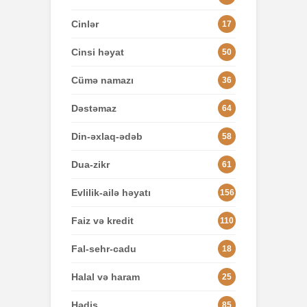
Cinlər
17
Cinsi həyat
50
Cümə namazı
36
Dəstəmaz
64
Din-əxlaq-ədəb
58
Dua-zikr
61
Evlilik-ailə həyatı
156
Faiz və kredit
110
Fal-sehr-cadu
18
Halal və haram
25
Hədis
85