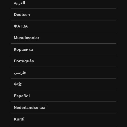
العربية
Deutsch
ФАТВА
Musulmonlar
Кораника
Português
فارسی
中文
Español
Nederlandse taal
Kurdî