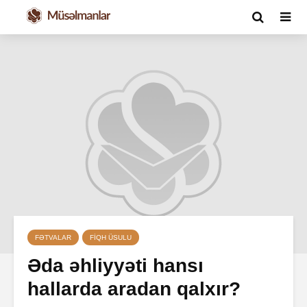
FƏTVALAR
FIQH ÜSULU
Əda əhliyyəti hansı
hallarda aradan qalxır?