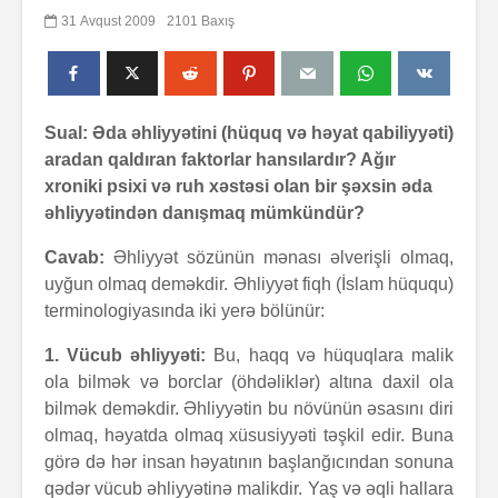
31 Avqust 2009
2101 Baxış
Sual: Əda əhliyyətini (hüquq və həyat qabiliyyəti)
aradan qaldıran faktorlar hansılardır? Ağır
xroniki psixi və ruh xəstəsi olan bir şəxsin əda
əhliyyətindən danışmaq mümkündür?
Cavab:
Əhliyyət sözünün mənası əlverişli olmaq,
uyğun olmaq deməkdir. Əhliyyət fiqh (İslam hüququ)
terminologiyasında iki yerə bölünür:
1. Vücub əhliyyəti:
Bu, haqq və hüquqlara malik
ola bilmək və borclar (öhdəliklər) altına daxil ola
bilmək deməkdir. Əhliyyətin bu növünün əsasını diri
olmaq, həyatda olmaq xüsusiyyəti təşkil edir. Buna
görə də hər insan həyatının başlanğıcından sonuna
qədər vücub əhliyyətinə malikdir. Yaş və əqli hallara