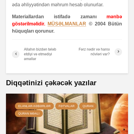
əda əhliyyətindən məhrum hesab olunurlar.
Materiallardan istifadə zamanı
mənbə
göstərilməlidir.
MÜSƏLMANLAR
© 2004 Bütün
hüquqları qorunur.
Allahın bizdən tələb
Fərz nədir və hansı
etdiyi və etmədiyi
növləri var?
əməllər
Diqqətinizi çəkəcək yazılar
ELANLAR-XƏBƏRLƏR
FƏTVALAR
QURAN
QURAN MƏALI