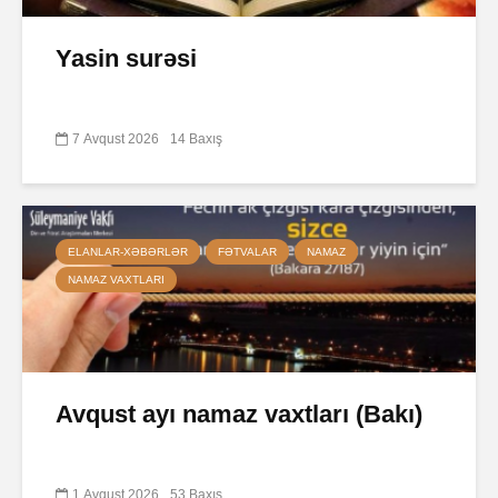
Yasin surəsi
7 Avqust 2026
14 Baxış
ELANLAR-XƏBƏRLƏR
FƏTVALAR
NAMAZ
NAMAZ VAXTLARI
Avqust ayı namaz vaxtları (Bakı)
1 Avqust 2026
53 Baxış