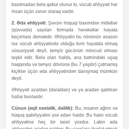
baxılmadan belə qəbul olunur ki, vücub əhliyyəti hər
insan üçün zəruri olaraq vardır.
2. Əda əhliyyəti:
Şəxsin hüquqi baxımdan mötəbər
(qüvvədə) sayılan formada hərəkətlər həyata
keçirməsi deməkdir. Əhliyyətin bu növünün əsasını
isə vücub əhliyyətində olduğu kimi həyatda olmaq
xüsusiyyəti deyil, təmyiz gücünün mövcud olması
təşkil edir. Belə olan halda, ana bətnindəki uşaq
haqqında və təmyiz dövrünə (bu 7 yaşdır) çatmamış
kiçiklər üçün əda əhliyyətindən danışmaq mümkün
deyil.
Əhliyyəti azaldan (daraldan) və ya aradan qaldıran
hallar bunlardır:
Cünun (əqli xəstəlik, dəlilik):
Bu, insanın ağlını və
hüquq qabiliyyətini yox edən haldır. Bu halın vücub
əhliyyətinə heç bir təsiri yoxdur. Lakin əda
əhliyyətini aradan qaldırır. Bu şəxslərə ibadət etmək