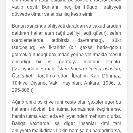
vacib deyil. Bunların heç bir hüquqi fəaliyyəti
qüvvədə olmur və etibarlılıq kəsb etmir.
Bunun xaricində əhliyyəti daraldan və yaxud aradan
qaldıran hallar ətəh (ağıl zəifliyi, əqli qüsur), səfeh
(xərcləmələrdə tədbirsiz davranmaq), sükr
(sərxoşluq) və ikrahdır (bir şəxsə hədə-qorxu
gəlməklə hüquqi baxımdan yerinə yetirməklə məsul
olmadığı bir işi görməyə məcbur etmək).
((Zəkiyuddin Şaban,
İslam hüquq elminin əsasları,
Üsulu-fiqh,
tərcümə edən İbrahim Kafi Dönməz,
Türkiyə Diyanet Vakfı Yayınları, Ankara, 1996, s.
295-306.))
Ağır xroniki psixi və ruhi xəstə olan şəxslər əgər bu
hallarını növbəli bir tutma formasında keçirirlərsə,
həmin tutma vaxtı əda əhliyyətindən məhrum olurlar.
Başqa vaxtlarda isə digər insanlar kimi tam
əhliyyətə malikdirlər. Lakin həmişə bu haldadırlarsa,