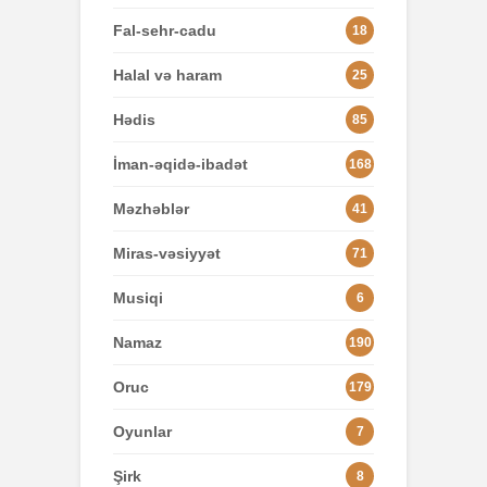
Fal-sehr-cadu
18
Halal və haram
25
Hədis
85
İman-əqidə-ibadət
168
Məzhəblər
41
Miras-vəsiyyət
71
Musiqi
6
Namaz
190
Oruc
179
Oyunlar
7
Şirk
8