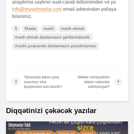
araşdırma saytının sual-cavab bölümündən və ya
info@muselmanlar.com
email adresindən yollaya
bilərsiniz.
6
Maidə
məsh
məsh etmək
məsh etmək dəstəmazın şərtlərindəndir
məshi çıxaranda dəstəmazın pozulmaması
Yanımızda təkcə içmə
Məkkə cəmiyyətinin
suyumuz olsa
ataları xəbərdar
təyəmmüm edə bilərik?
edilməmişdi?
Diqqətinizi çəkəcək yazılar
ELANLAR-XƏBƏRLƏR
FƏTVALAR
NAMAZ