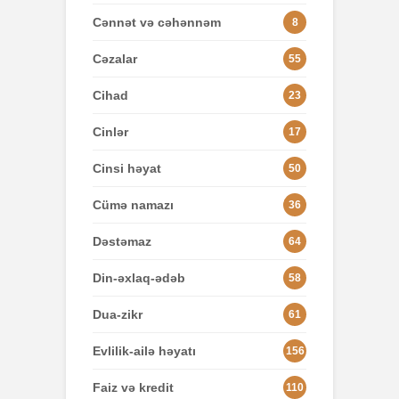
Cənnət və cəhənnəm
8
Cəzalar
55
Cihad
23
Cinlər
17
Cinsi həyat
50
Cümə namazı
36
Dəstəmaz
64
Din-əxlaq-ədəb
58
Dua-zikr
61
Evlilik-ailə həyatı
156
Faiz və kredit
110