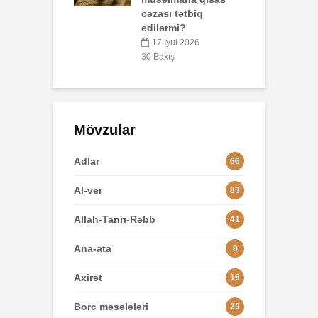
 tətbiq
L
rmi?
yul 2026
8
ış
Mövzular
Adlar
66
Al-ver
83
Allah-Tanrı-Rəbb
41
Ana-ata
8
Axirət
16
Borc məsələləri
29