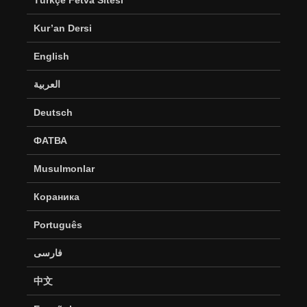
Türkçe Fetva Sitesi
Kur’an Dersi
English
العربية
Deutsch
ФАТВА
Musulmonlar
Кораника
Português
فارسی
中文