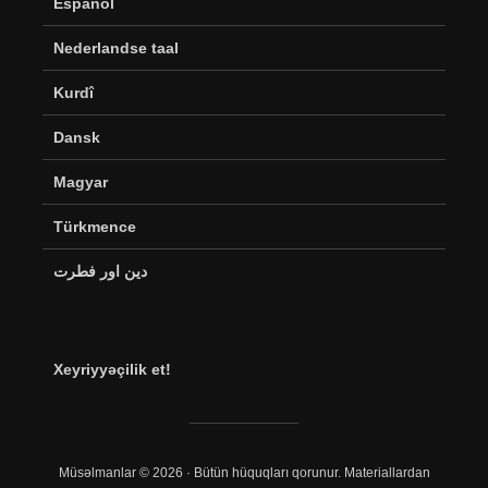
Español
Nederlandse taal
Kurdî
Dansk
Magyar
Türkmence
دین اور فطرت
Xeyriyyəçilik et!
Müsəlmanlar © 2026 · Bütün hüquqları qorunur. Materiallardan