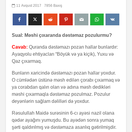
11 Avqust 2017
7856 Baxış
Sual: Məshi çıxaranda dəstəmaz pozulurmu?
Cavab:
Quranda dəstəmazı pozan hallar bunlardır:
Ayaqyolu ehtiyacları “Böyük və ya kiçik), Yuxu və
Qaz çıxarmaq.
Bunların xaricində dəstəmazı pozan hallar yoxdur.
O cümlədən üstünə məsh edilən çorabı çıxarmaq və
ya corabdan qalın olan və adına məsh dedikləri
məshi çıxarmaqla dəstəmaz pozulmaz. Pozulur
deyənlərin sağlam dəlilləri də yoxdur.
Rəsulullah Maidə surəsinin 6-cı ayəsi nazil olana
qədər ayağını yumuşdu. Bu ayədən sonra yumaq
şərti qaldırılmış və dəstəmaza asanlıq gətirilmişdir.