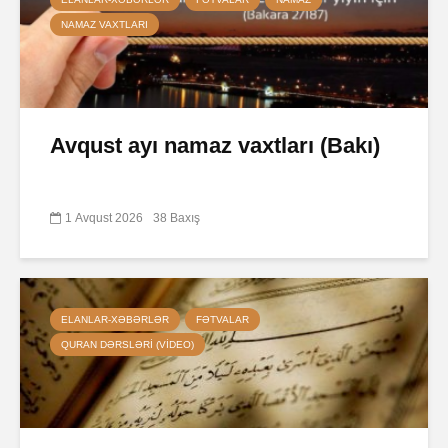
NAMAZ VAXTLARI
Avqust ayı namaz vaxtları (Bakı)
1 Avqust 2026
38 Baxış
ELANLAR-XƏBƏRLƏR
FƏTVALAR
QURAN DƏRSLƏRI (VIDEO)