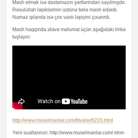
Məsh etmək isə dəstəmazın şərtlərindən sayılmışdır.
Rəsulullah ləpiklərinin üstünə belə məsh edərdi.
Namaz qılanda isə çox vaxtı ləpiyini çıxarırdı.
Məsh haqqında əlavə məlumat üçün aşağıdakı linkə
tuşlayın:
http://www.muselmanlar.com/fitvalar/6220.html
Yeni suallarınızı: http://www.muselmanlar.com/ elmi-