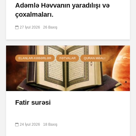
Adəmlə Həvvanın yaradılışı və
çoxalmaları.
27 İyul 2026
26 Baxış
ELANLAR-XƏBƏRLƏR
FƏTVALAR
QURAN MƏALI
Fatir surəsi
24 İyul 2026
18 Baxış