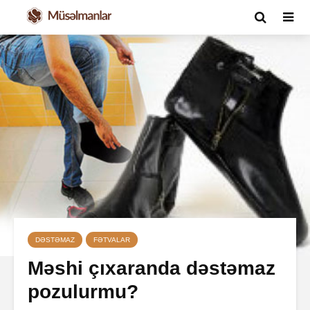
DƏSTƏMAZ
FƏTVALAR
Məshi çıxaranda dəstəmaz
pozulurmu?