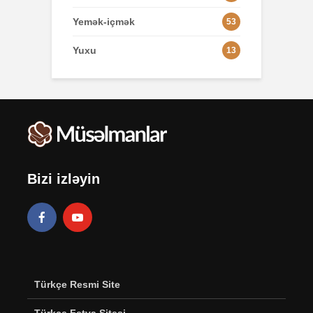
Yemək-içmək
53
Yuxu
13
Bizi izləyin
Türkçe Resmi Site