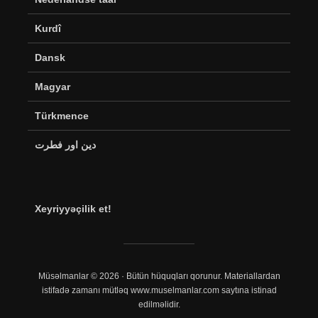
Kurdî
Dansk
Magyar
Türkmence
دین اور فطرت
Xeyriyyəçilik et!
Müsəlmanlar © 2026 · Bütün hüquqları qorunur. Materiallardan
istifadə zamanı mütləq www.muselmanlar.com saytına istinad
edilməlidir.