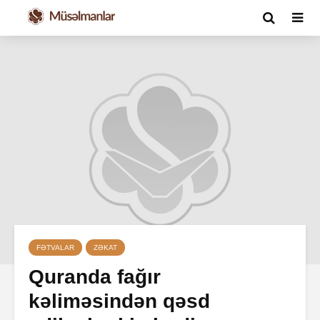
FƏTVALAR
ZƏKAT
Quranda fağır
kəliməsindən qəsd