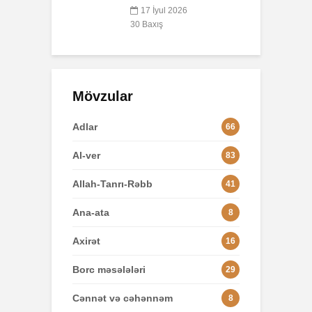
yul 2026
8
ış
Mövzular
Adlar
66
Al-ver
83
Allah-Tanrı-Rəbb
41
Ana-ata
8
Axirət
16
Borc məsələləri
29
Cənnət və cəhənnəm
8