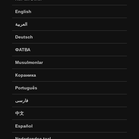
English
العربية
Deutsch
ФАТВА
Musulmonlar
Кораника
Português
فارسی
中文
Español
Nederlandse taal