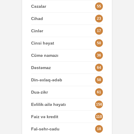
Cəzalar
55
Cihad
23
Cinlər
17
Cinsi həyat
50
Cümə namazı
36
Dəstəmaz
64
Din-əxlaq-ədəb
58
Dua-zikr
61
Evlilik-ailə həyatı
156
Faiz və kredit
110
Fal-sehr-cadu
18