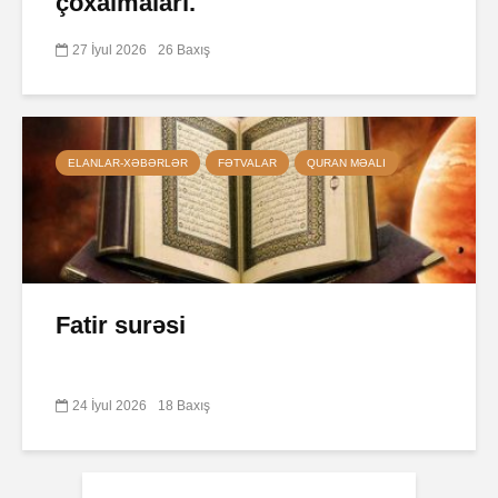
çoxalmaları.
27 İyul 2026
26 Baxış
ELANLAR-XƏBƏRLƏR
FƏTVALAR
QURAN MƏALI
Fatir surəsi
24 İyul 2026
18 Baxış