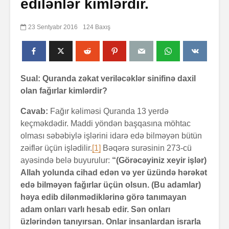
edilənlər kimlərdir.
23 Sentyabr 2016
124 Baxış
Sual: Quranda zəkat veriləcəklər sinifinə daxil
olan fağırlar kimlərdir?
Cavab:
Fağır kəliməsi Quranda 13 yerdə
keçməkdədir. Maddi yöndən başqasına möhtac
olması səbəbiylə işlərini idarə edə bilməyən bütün
zəiflər üçün işlədilir.
[1]
Bəqərə surəsinin 273-cü
ayəsində belə buyurulur:
“(Görəcəyiniz xeyir işlər)
Allah yolunda cihad edən və yer üzündə hərəkət
edə bilməyən fağırlar üçün olsun. (Bu adamlar)
həya edib dilənmədiklərinə görə tanımayan
adam onları varlı hesab edir. Sən onları
üzlərindən tanıyırsan. Onlar insanlardan israrla