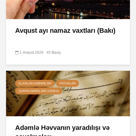
Avqust ayı namaz vaxtları (Bakı)
1 Avqust 2026
45 Baxış
ELANLAR-XƏBƏRLƏR
FƏTVALAR
QURAN DƏRSLƏRI (VIDEO)
Adəmlə Həvvanın yaradılışı və