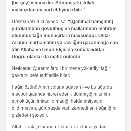
(bir şey) istəməzlər. Şübhəsiz ki, Allah
malınızdan nə sərf etdiyinizi bilir.”
Həşr surəsi 8-ci ayədə isə:
“(Qənimət həmçinin)
yurdlarından qo­­vulmuş və malların­­dan məhrum
olunmuş fağır mühacirlərə məxsusdur. Onlar
Allahın mərhəmətini və razılığını qazanmağa can
atır, Allaha və Onun Elçisinə kömək edirlər.
Doğru olanlar da məhz onlardır.”
Nəticədə, Quranın fərqli bir məna yüklədiyi fağır
qavramı belə tərif edilə bilər:
Fağır, özünü Allah yoluna adayan –və bu uğurda
məcbur qalanda hicrət edən-, dolanışığını təmin
etmək üçün imkanı olmadığı halda ehtiyacını
bildirməyən, görünüşdə varlı zənnedilən (fağırlığını
gizlədən) şəxsdir.
Allah Təala, Quranda zəkatın xərcləmə yerləri