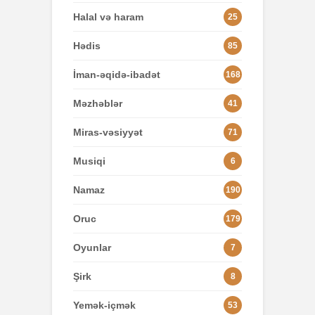
Halal və haram
25
Hədis
85
İman-əqidə-ibadət
168
Məzhəblər
41
Miras-vəsiyyət
71
Musiqi
6
Namaz
190
Oruc
179
Oyunlar
7
Şirk
8
Yemək-içmək
53