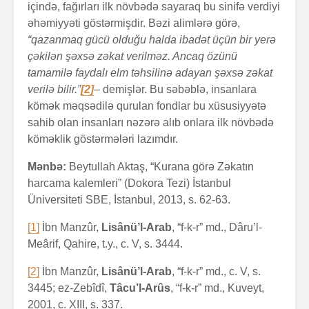
içində, fağırları ilk növbədə sayaraq bu sinifə verdiyi
əhəmiyyəti göstərmişdir. Bəzi alimlərə görə,
“qazanmaq gücü olduğu halda ibadət üçün bir yerə
çəkilən şəxsə zəkat verilməz. Ancaq özünü
tamamilə faydalı elm təhsilinə adayan şəxsə zəkat
verilə bilir.”
[2]
– demişlər. Bu səbəblə, insanlara
kömək məqsədilə qurulan fondlar bu xüsusiyyətə
sahib olan insanları nəzərə alıb onlara ilk növbədə
köməklik göstərmələri lazımdır.
Mənbə:
Beytullah Aktaş, “Kurana görə Zəkatın
harcama kalemleri” (Dokora Tezi) İstanbul
Üniversiteti SBE, İstanbul, 2013, s. 62-63.
[1]
İbn Manzûr,
Lisânü’l-Arab
, “f-k-r” md., Dâru’l-
Meârif, Qahire, t.y., c. V, s. 3444.
[2]
İbn Manzûr,
Lisânü’l-Arab
, “f-k-r” md., c. V, s.
3445; ez-Zebîdî,
Tâcu’l-Arûs
, “f-k-r” md., Kuveyt,
2001, c. XIII, s. 337.