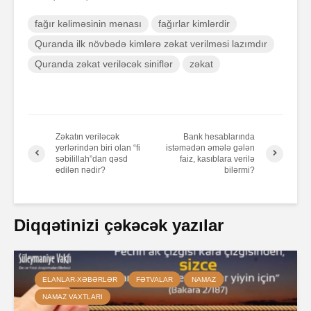
fağır kəliməsinin mənası
fağırlar kimlərdir
Quranda ilk növbədə kimlərə zəkat verilməsi lazımdır
Quranda zəkat veriləcək siniflər
zəkat
Zəkatın veriləcək
Bank hesablarında
yerlərindən biri olan “fi
istəmədən əmələ gələn
səbilillah”dan qəsd
faiz, kasıblara verilə
edilən nədir?
bilərmi?
Diqqətinizi çəkəcək yazılar
ELANLAR-XƏBƏRLƏR
FƏTVALAR
NAMAZ
NAMAZ VAXTLARI