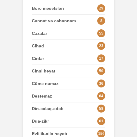
Borc məsələləri
29
Cənnət və cəhənnəm
8
Cəzalar
55
Cihad
23
Cinlər
17
Cinsi həyat
50
Cümə namazı
36
Dəstəmaz
64
Din-əxlaq-ədəb
58
Dua-zikr
61
Evlilik-ailə həyatı
156