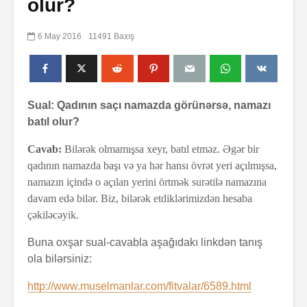
olur?
6 May 2016
11491 Baxış
Sual: Qadının saçı namazda görünərsə, namazı
batıl olur?
Cavab:
Bilərək olmamışsa xeyr, batıl etməz. Əgər bir
qadının namazda başı və ya hər hansı övrət yeri açılmışsa,
namazın içində o açılan yerini örtmək surətilə namazına
davam edə bilər. Biz, bilərək etdiklərimizdən hesaba
çəkiləcəyik.
Buna oxşar sual-cavabla aşağıdakı linkdən tanış
ola bilərsiniz:
http://www.muselmanlar.com/fitvalar/6589.html