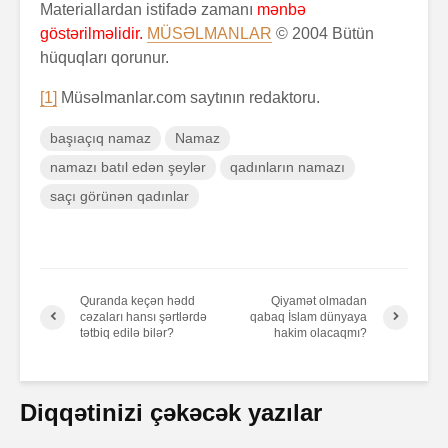
Materiallardan istifadə zamanı
mənbə
göstərilməlidir.
MÜSƏLMANLAR
© 2004 Bütün
hüquqları qorunur.
[1]
Müsəlmanlar.com saytının redaktoru.
başıaçıq namaz
Namaz
namazı batıl edən şeylər
qadınların namazı
saçı görünən qadınlar
Quranda keçən hədd
Qiyamət olmadan
cəzaları hansı şərtlərdə
qabaq İslam dünyaya
tətbiq edilə bilər?
hakim olacaqmı?
Diqqətinizi çəkəcək yazılar