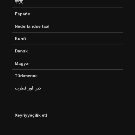
中文
Español
Nederlandse taal
Kurdî
Dansk
Magyar
Türkmence
دین اور فطرت
Xeyriyyəçilik et!