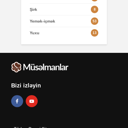
Şirk
8
Yemək-içmək
53
Yuxu
13
Bizi izləyin