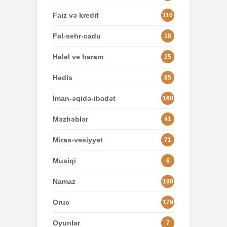
Faiz və kredit
110
Fal-sehr-cadu
18
Halal və haram
25
Hədis
85
İman-əqidə-ibadət
168
Məzhəblər
41
Miras-vəsiyyət
71
Musiqi
6
Namaz
190
Oruc
179
Oyunlar
7