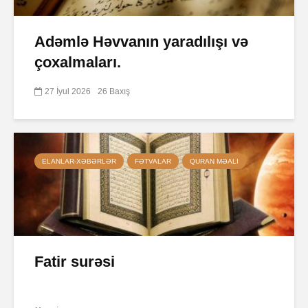
Adəmlə Həvvanın yaradılışı və
çoxalmaları.
27 İyul 2026
26 Baxış
ELANLAR-XƏBƏRLƏR
FƏTVALAR
QURAN MƏALI
Fatir surəsi