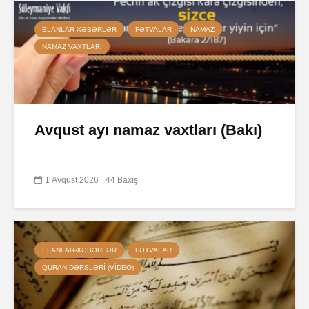
ELANLAR-XƏBƏRLƏR
FƏTVALAR
NAMAZ
NAMAZ VAXTLARI
Avqust ayı namaz vaxtları (Bakı)
1 Avqust 2026
44 Baxış
ELANLAR-XƏBƏRLƏR
FƏTVALAR
QURAN DƏRSLƏRI (VIDEO)