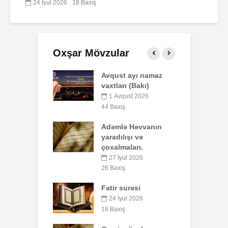
24 İyul 2026
18 Baxış
Oxşar Mövzular
t ayı namaz
Səba surəsi
P
rı (Bakı)
o
10 İyul 2026
b
qust 2026
40 Baxış
y
ış
Faiz nədir?
ə Həvvanın
5
7 İyul 2026
51 Baxış
lışı və
aları.
S
AŞURA BARƏDƏ
yul 2026
26 İyun 2026
ış
7
47 Baxış
surəsi
B
Əhzab surəsi
q
yul 2026
p
26 İyun 2026
ış
o
67 Baxış