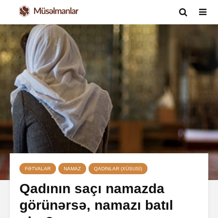
FƏTVALAR
NAMAZ
QADINLAR (XÜSUSI)
Qadının saçı namazda
görünərsə, namazı batıl