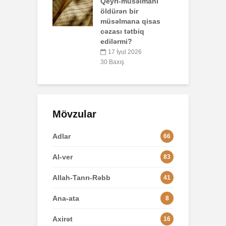
-müsəlmanı
n bir
3
mana qisas
 tətbiq
L
rmi?
yul 2026
8
ış
Mövzular
Adlar
66
Al-ver
83
Allah-Tanrı-Rəbb
41
Ana-ata
8
Axirət
16