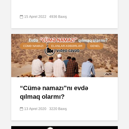
15 Aprel 2022
4936 Baxış
CÜMƏ NAMAZI
ELANLAR-XƏBƏRLƏR
GENEL
“Сümə namazı”nı evdə
qılmaq olarmı?
13 Aprel 2020
3220 Baxış