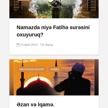
Namazda niyə Fatihə surəsini
oxuyuruq?
23 Mart 2023
711 Baxış
İMAN-ƏQIDƏ-IBADƏT
NAMAZ
Əzan və İqamə.