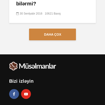
bilərmi?
30 Sentyabr 2016
10621 Baxış
DAHA ÇOX
Bizi izləyin