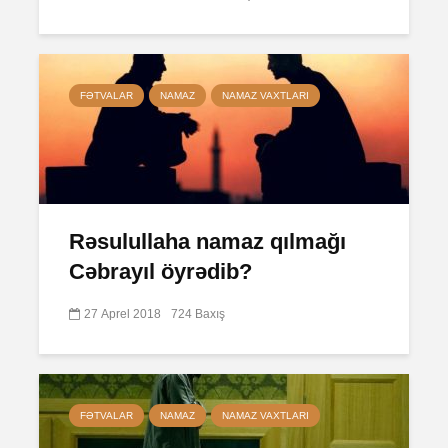
FƏTVALAR
NAMAZ
NAMAZ VAXTLARI
Rəsulullaha namaz qılmağı
Cəbrayıl öyrədib?
27 Aprel 2018
724 Baxış
FƏTVALAR
NAMAZ
NAMAZ VAXTLARI