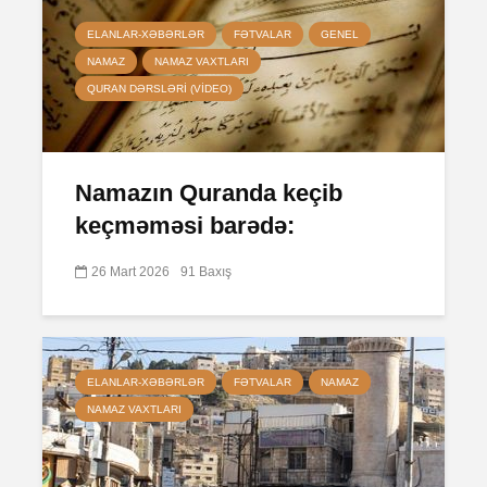
ELANLAR-XƏBƏRLƏR
FƏTVALAR
GENEL
NAMAZ
NAMAZ VAXTLARI
QURAN DƏRSLƏRI (VIDEO)
Namazın Quranda keçib
keçməməsi barədə:
26 Mart 2026
91 Baxış
ELANLAR-XƏBƏRLƏR
FƏTVALAR
NAMAZ
NAMAZ VAXTLARI