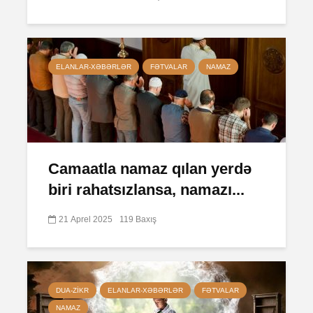
ELANLAR-XƏBƏRLƏR
FƏTVALAR
NAMAZ
Camaatla namaz qılan yerdə
biri rahatsızlansa, namazı...
21 Aprel 2025
119 Baxış
DUA-ZIKR
ELANLAR-XƏBƏRLƏR
FƏTVALAR
NAMAZ