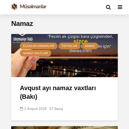
Namaz
ELANLAR-XƏBƏRLƏR
FƏTVALAR
NAMAZ
NAMAZ VAXTLARI
Avqust ayı namaz vaxtları
(Bakı)
1 Avqust 2026
57 Baxış