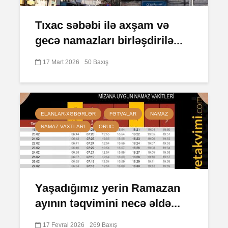
Tıxac səbəbi ilə axşam və
gecə namazları birləşdirilə...
17 Mart 2026
50 Baxış
ELANLAR-XƏBƏRLƏR
FƏTVALAR
NAMAZ
NAMAZ VAXTLARI
ORUC
Yaşadığımız yerin Ramazan
ayının təqvimini necə əldə...
17 Fevral 2026
269 Baxış