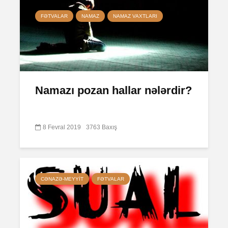
FƏTVALAR
NAMAZ
NAMAZ VAXTLARI
Namazı pozan hallar nələrdir?
8 Fevral 2019
3763 Baxış
CƏNAZƏ-MEYYIT
FƏTVALAR