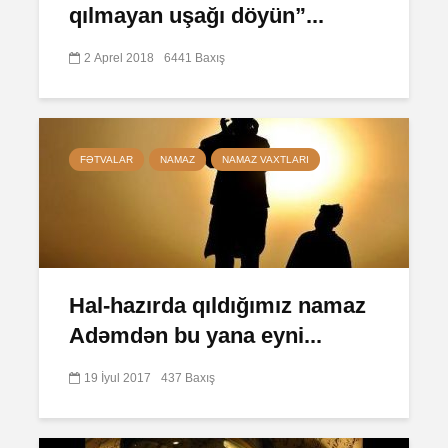
qılmayan uşağı döyün”...
2 Aprel 2018
6441 Baxış
FƏTVALAR
NAMAZ
NAMAZ VAXTLARI
Hal-hazırda qıldığımız namaz
Adəmdən bu yana eyni...
19 İyul 2017
437 Baxış