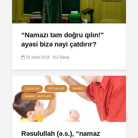
“Namazı tam doğru qılın!”
ayəsi bizə nəyi çatdırır?
20 Aprel 2018
912 Baxış
CƏZALAR
FƏTVALAR
NAMAZ
NAMAZ VAXTLARI
Rəsulullah (ə.s.), “namaz