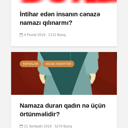
İntihar edən insanın cənazə
namazı qılınarmı?
4 Fevral 2019
2131 Baxış
FƏTVALAR
HICAB-TƏSƏTTÜR
Namaza duran qadın nə üçün
örtünməlidir?
21 Sentyabr 2018
5278 Baxış