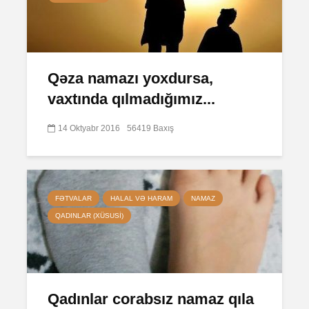
Qəza namazı yoxdursa,
vaxtında qılmadığımız...
14 Oktyabr 2016
56419 Baxış
FƏTVALAR
HALAL VƏ HARAM
NAMAZ
QADINLAR (XÜSUSI)
Qadınlar corabsız namaz qıla