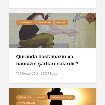
DƏSTƏMAZ
FƏTVALAR
NAMAZ
Quranda dəstəmazın və
namazın şərtləri nələrdir?
2 Noyabr 2016
22877 Baxış
FƏTVALAR
NAMAZ
NAMAZ VAXTLARI
QƏZA NAMAZI