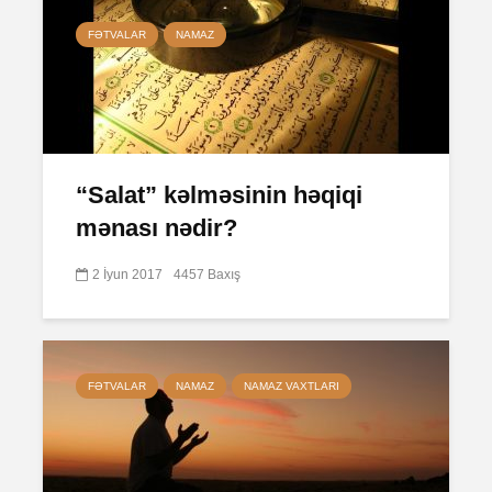
FƏTVALAR
NAMAZ
“Salat” kəlməsinin həqiqi
mənası nədir?
2 İyun 2017
4457 Baxış
FƏTVALAR
NAMAZ
NAMAZ VAXTLARI