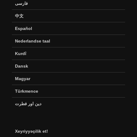
فارسی
中文
Español
Nederlandse taal
Kurdî
Dansk
Magyar
Türkmence
دین اور فطرت
Xeyriyyəçilik et!