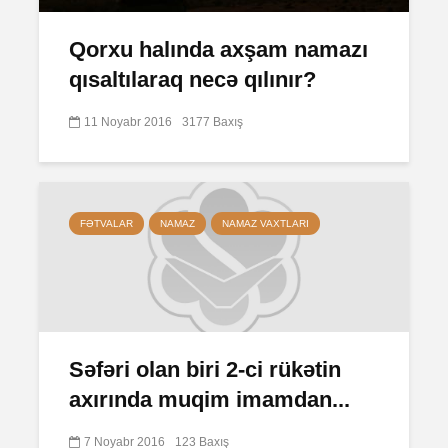
Qorxu halında axşam namazı
qısaltılaraq necə qılınır?
11 Noyabr 2016
3177 Baxış
FƏTVALAR
NAMAZ
NAMAZ VAXTLARI
Səfəri olan biri 2-ci rükətin
axırında muqim imamdan...
7 Noyabr 2016
123 Baxış