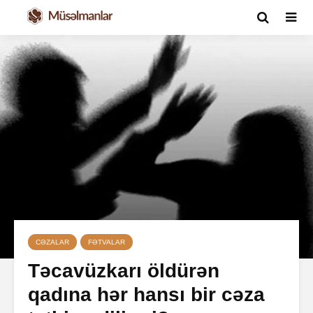
CƏZALAR
FƏTVALAR
Təcavüzkarı öldürən
qadına hər hansı bir cəza