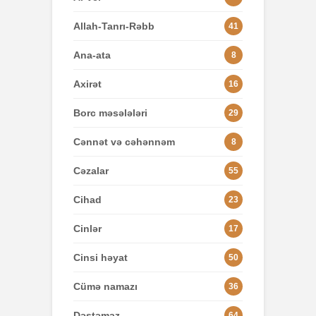
Allah-Tanrı-Rəbb
41
Ana-ata
8
Axirət
16
Borc məsələləri
29
Cənnət və cəhənnəm
8
Cəzalar
55
Cihad
23
Cinlər
17
Cinsi həyat
50
Cümə namazı
36
Dəstəmaz
64