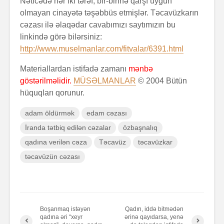
Nəticədə hər iki tərəf, bir-birinə qarşı uyğun
olmayan cinayətə təşəbbüs etmişlər. Təcavüzkarın
cəzası ilə əlaqədar cavabımızı saytımızın bu
linkində görə bilərsiniz:
http://www.muselmanlar.com/fitvalar/6391.html
Materiallardan istifadə zamanı
mənbə
göstərilməlidir.
MÜSƏLMANLAR
© 2004 Bütün
hüquqları qorunur.
adam öldürmək
edam cəzası
İranda tətbiq edilən cəzalar
özbaşnalıq
qadına verilən cəza
Təcavüz
təcavüzkar
təcavüzün cəzası
Boşanmaq istəyən
Qadın, iddə bitmədən
qadına əri “xeyr
ərinə qayıdarsa, yenə