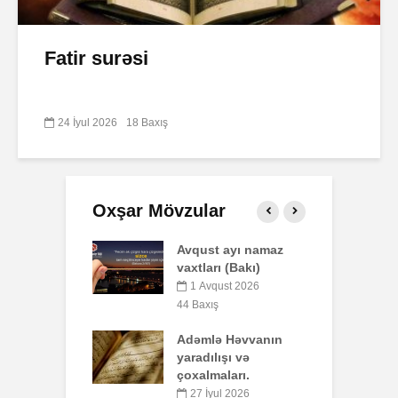
Fatir surəsi
24 İyul 2026
18 Baxış
Oxşar Mövzular
t ayı namaz
Səba surəsi
P
rı (Bakı)
o
10 İyul 2026
b
qust 2026
40 Baxış
y
ış
Faiz nədir?
ə Həvvanın
5
7 İyul 2026
51 Baxış
lışı və
aları.
S
AŞURA BARƏDƏ
yul 2026