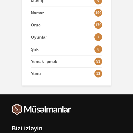
Musiqi
6
Namaz
190
Oruc
179
Oyunlar
7
Şirk
8
Yemək-içmək
53
Yuxu
13
Bizi izləyin