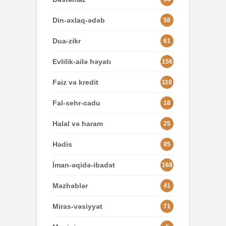
Din-əxlaq-ədəb
58
Dua-zikr
61
Evlilik-ailə həyatı
156
Faiz və kredit
110
Fal-sehr-cadu
18
Halal və haram
25
Hədis
85
İman-əqidə-ibadət
168
Məzhəblər
41
Miras-vəsiyyət
71