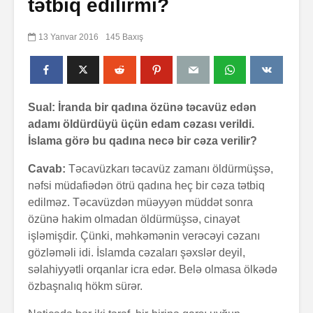
tətbiq edilirmi?
13 Yanvar 2016
145 Baxış
Sual: İranda bir qadına özünə təcavüz edən
adamı öldürdüyü üçün edam cəzası verildi.
İslama görə bu qadına necə bir cəza verilir?
Cavab:
Təcavüzkarı təcavüz zamanı öldürmüşsə,
nəfsi müdafiədən ötrü qadına heç bir cəza tətbiq
edilməz. Təcavüzdən müəyyən müddət sonra
özünə hakim olmadan öldürmüşsə, cinayət
işləmişdir. Çünki, məhkəmənin verəcəyi cəzanı
gözləməli idi. İslamda cəzaları şəxslər deyil,
səlahiyyətli orqanlar icra edər. Belə olmasa ölkədə
özbaşnalıq hökm sürər.