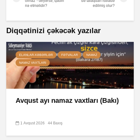
olmaz”- deyərsə, qadın
də talaqdan istifadə
nə etməlidir?
edilmiş olur?
Diqqətinizi çəkəcək yazılar
ELANLAR-XƏBƏRLƏR
FƏTVALAR
NAMAZ
NAMAZ VAXTLARI
Avqust ayı namaz vaxtları (Bakı)
1 Avqust 2026
44 Baxış