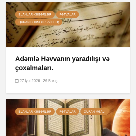
ELANLAR-XƏBƏRLƏR
FƏTVALAR
QURAN DƏRSLƏRI (VIDEO)
Adəmlə Həvvanın yaradılışı və
çoxalmaları.
27 İyul 2026
26 Baxış
ELANLAR-XƏBƏRLƏR
FƏTVALAR
QURAN MƏALI