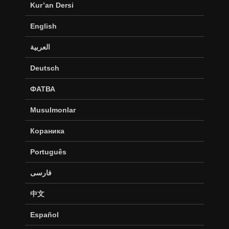
Kur’an Dersi
English
العربية
Deutsch
ФАТВА
Musulmonlar
Кораника
Português
فارسی
中文
Español