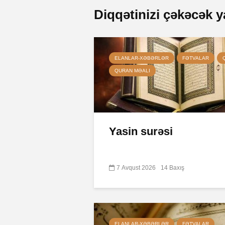
Diqqətinizi çəkəcək y
ELANLAR-XƏBƏRLƏR
FƏTVALAR
QURAN MƏALI
Yasin surəsi
7 Avqust 2026
14 Baxış
ELANLAR-XƏBƏRLƏR
FƏTVALAR