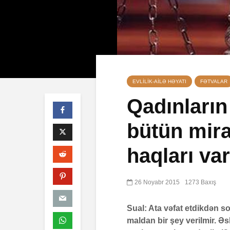
EVLILIK-AILƏ HƏYATI
FƏTVALAR
Qadınların
bütün mir
Qeyri-müsəl
öldürən bir
haqları va
müsəlmana 
cəzası tətbi
edilərmi?
26 Noyabr 2015
1273 Baxış
17 İyul 2026
30 Baxış
Sual: Ata vəfat etdikdən s
Səba surəsi
maldan bir şey verilmir. Əs
10 İyul 2026