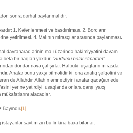
yaradılı
Səcdə surəsi
çoxalma
ikdən sonra dərhal paylanmalıdır.
12 İyun 2026
27 İyu
52 Baxış
80 Baxış
28 Baxış
rdır: 1. Kəfənlənməsi və basdırılması. 2. Borcların
Bir işə, şirkətə pul
Fatir su
rinə yetirilməsi. 4. Malının mirasçılar arasında paylanması.
ƏDƏ
qoyub qazancından
24 İyu
pay almaq faiz
19 Baxış
al davranaraq ərinin malı üzərində hakimiyyətini davam
olmazmı?
sə belə bir haqları yoxdur.
“Südümü halal etmərəm”
—
5 İyun 2026
rından döndərməyə çalışırlar. Halbuki, uşaqların mirasda
37 Baxış
dır. Analar bunu yaxşı bilməlidir ki; ona analıq şəfqətini və
rən də Allahdır. Allahın əmr etdiyini analar qadağan edə
fəsini yerinə yetirdiyi, uşaqlar da onlara qarşı yaxşı
 mükafatlarını alacaqlar.
 Bayındır.
[1]
təyənlər saytımızın bu linkinə baxa bilərlər: