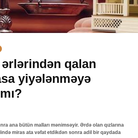
 ərlərindən qalan
asa yiyələnməyə
manı
Əhzab surəsi
Yasin s
26 İyun 2026
7 Avqu
rmı?
qisas
70 Baxış
14 Baxış
q
Peyğəmbərimiz
Avqust 
oxumağı və yazmağı
vaxtları
bacarırdı, yoxsa,
1 Avqu
onra ana bütün malları mənimsəyir. Ərdə olan qızlarına
yox?
53 Baxış
19 İyun 2026
lində miras ata vəfat etdikdən sonra adil bir qaydada
Adəmlə
52 Baxış