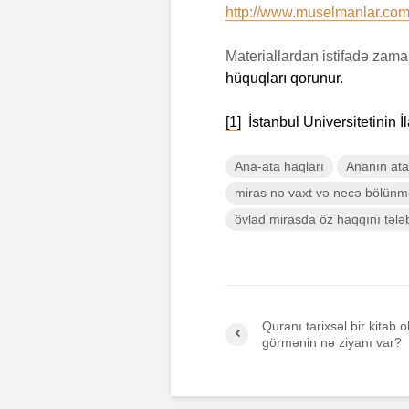
http://www.muselmanlar.com/
Materiallardan istifadə zam
hüquqları qorunur.
[1]
İstanbul Universitetinin İ
Ana-ata haqları
Ananın ata
miras nə vaxt və necə bölünmə
övlad mirasda öz haqqını tələb
Quranı tarixsəl bir kitab 
görmənin nə ziyanı var?