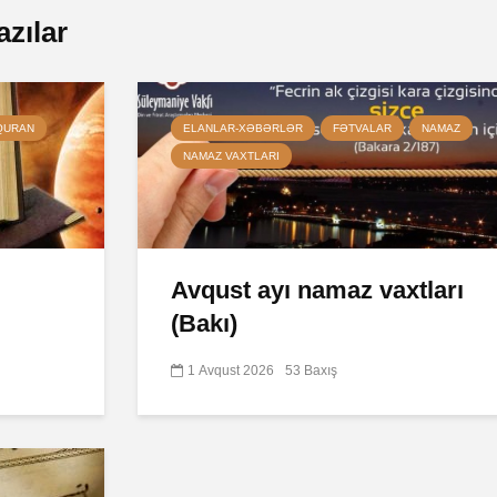
azılar
QURAN
ELANLAR-XƏBƏRLƏR
FƏTVALAR
NAMAZ
NAMAZ VAXTLARI
Avqust ayı namaz vaxtları
(Bakı)
1 Avqust 2026
53 Baxış