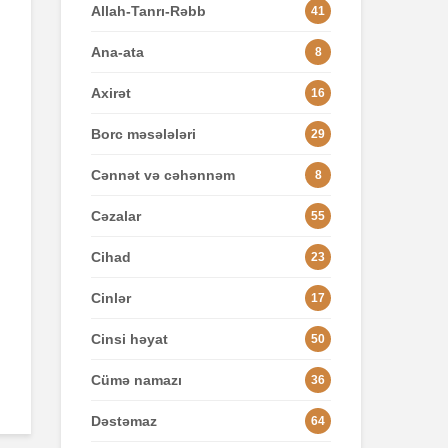
Allah-Tanrı-Rəbb
41
Ana-ata
8
Axirət
16
Borc məsələləri
29
Cənnət və cəhənnəm
8
Cəzalar
55
Cihad
23
Cinlər
17
Cinsi həyat
50
Cümə namazı
36
Dəstəmaz
64