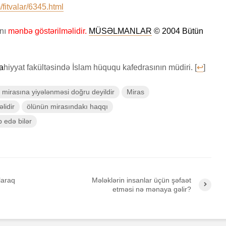
fitvalar/6345.html
anı
mənbə göstərilməlidir.
MÜSƏLMANLAR
© 2004 Bütün
la
hiyyat fakültəsində İslam hüququ kafedrasının müdiri. [
↩
]
 mirasına yiyələnməsi doğru deyildir
Miras
lidir
ölünün mirasındakı haqqı
 edə bilər
olaraq
Mələklərin insanlar üçün şəfaət
etməsi nə mənaya gəlir?