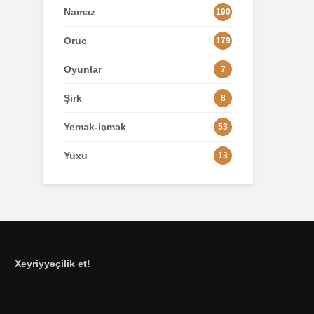
Namaz
190
Oruc
179
Oyunlar
7
Şirk
8
Yemək-içmək
53
Yuxu
13
Xeyriyyəçilik et!