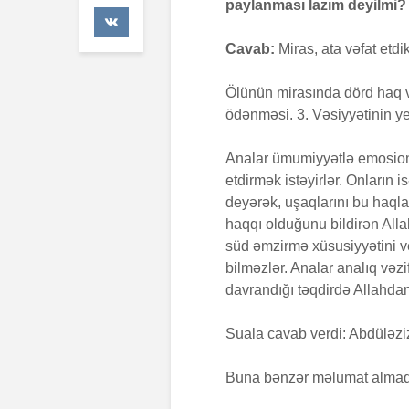
paylanması lazım deyilmi?
41 Baxış
Cavab:
Miras, ata vəfat etd
Faiz nədir?
7 İyul 2026
Ölünün mirasında dörd haq va
ödənməsi. 3. Vəsiyyətinin ye
AŞURA BAR
26 İyun 2026
Analar ümumiyyətlə emosion
48 Baxış
etdirmək istəyirlər. Onların i
deyərək, uşaqlarını bu haqla
haqqı olduğunu bildirən Allah
süd əmzirmə xüsusiyyətini ve
bilməzlər. Analar analıq vəzi
davrandığı təqdirdə Allahdan
Suala cavab verdi: Abdüləziz
Buna bənzər məlumat almaq is