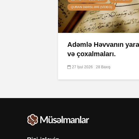
QURAN DƏRSLƏRI (VIDEO)
Adəmlə Həvvanın yarad
və çoxalmaları.
27 İyul 2026
28 Baxış