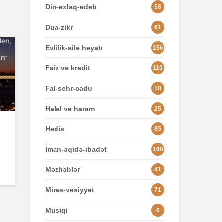
Din-əxlaq-ədəb
58
Dua-zikr
61
Evlilik-ailə həyatı
156
Faiz və kredit
110
Fal-sehr-cadu
18
Halal və haram
25
Hədis
85
İman-əqidə-ibadət
168
Məzhəblər
41
Miras-vəsiyyət
71
Musiqi
6