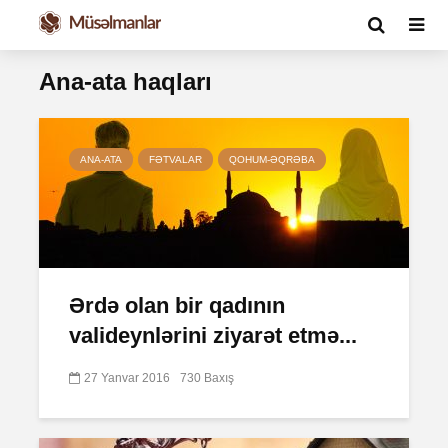
Ana-ata haqları
ANA-ATA
FƏTVALAR
QOHUM-ƏQRƏBA
Ərdə olan bir qadının
valideynlərini ziyarət etmə...
27 Yanvar 2016
730 Baxış