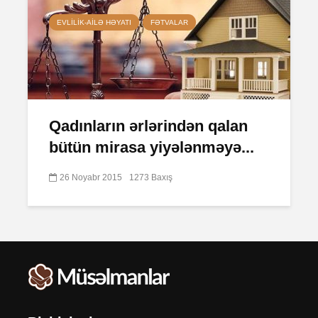
EVLILIK-AILƏ HƏYATI
FƏTVALAR
Qadınların ərlərindən qalan
bütün mirasa yiyələnməyə...
26 Noyabr 2015
1273 Baxış