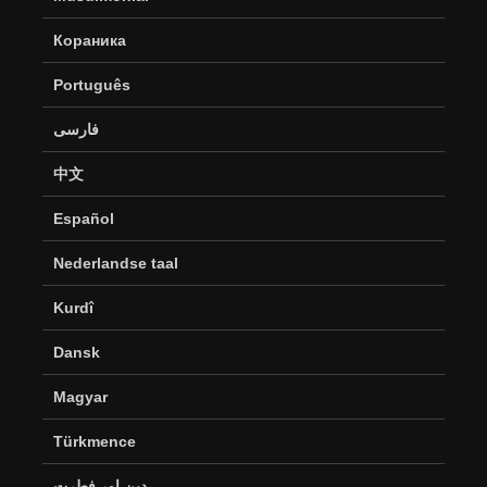
Кораника
Português
فارسی
中文
Español
Nederlandse taal
Kurdî
Dansk
Magyar
Türkmence
دین اور فطرت