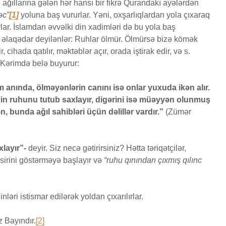
 ağıllarına gələn hər hansı bir fikrə Qurandakı ayələrdən
1 Baxış
əc”
[1]
yoluna baş vururlar. Yəni, oxşarlıqlardan yola çıxaraq
Səcdə surəsi
rlar. İslamdan əvvəlki din xadimləri də bu yola baş
aiz nədir?
12 İyun 2026
 əlaqədar deyilənlər: Ruhlar ölmür. Ölmürsə bizə kömək
7 İyul 2026
52 Baxış
80 Baxış
, cihada qatılır, məktəblər açır, orada iştirak edir, və s.
Bir işə, şirkətə pul
-Kərimdə belə buyurur:
ŞURA BARƏDƏ
qoyub qazancından
pay almaq faiz
26 İyun 2026
m anında, ölməyənlərin canını isə onlar yuxuda ikən alır.
olmazmı?
8 Baxış
n ruhunu tutub saxlayır, digərini isə müəyyən olunmuş
5 İyun 2026
, bunda ağıl sahibləri üçün dəlillər vardır.”
(Zümər
37 Baxış
layır”-
deyir. Siz necə gətirirsiniz? Hətta təriqətçilər,
sirini göstərməyə başlayır və
“ruhu qınından çıxmış qılınc
nləri istismar edilərək yoldan çıxarılırlar.
 Bayındır.
[2]