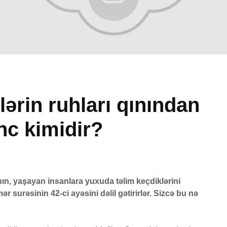
lərin ruhları qınından
ınc kimidir?
eyri-müsəlmanı
Əhzab surəsi
ldürən bir
26 İyun 2026
üsəlmana qisas
69 Baxış
əzası tətbiq
dilərmi?
Peyğəmbərimiz
nın, yaşayan insanlara yuxuda təlim keçdiklərini
oxumağı və yazmağı
17 İyul 2026
ər surəsinin 42-ci ayəsini dəlil gətirirlər. Sizcə bu nə
bacarırdı, yoxsa,
0 Baxış
yox?
əba surəsi
19 İyun 2026
10 İyul 2026
51 Baxış