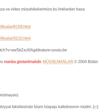
ıza və video müsahibələrimizə bu linklərdən baxa
fitvalar/6158.html
fitvalar/5210.html
atch?v=aw5bZxcl0Ag&feature=youtu.be
anı
mənbə göstərilməlidir.
MÜSƏLMANLAR
© 2004 Bütün
örülməyən)
lahiyyat fakültəsində İslam hüququ kafedrasının müdiri. [
↩
]