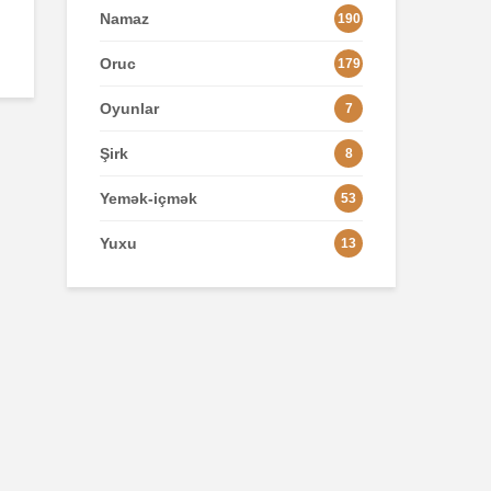
Namaz
190
Oruc
179
Oyunlar
7
Şirk
8
Yemək-içmək
53
Yuxu
13