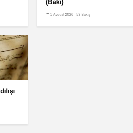
(Bakı)
1 Avqust 2026
53 Baxış
ılışı