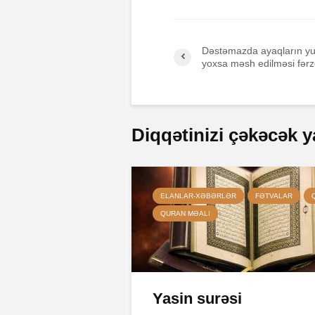
Dəstəmazda ayaqların yu
yoxsa məsh edilməsi fərz
Diqqətinizi çəkəcək y
ELANLAR-XƏBƏRLƏR
FƏTVALAR
QURAN MƏALI
Yasin surəsi