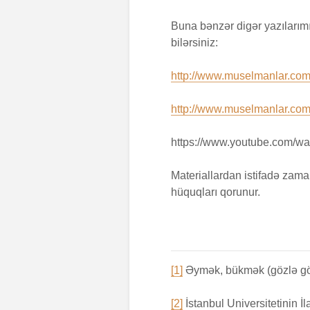
Buna bənzər digər yazılarım
bilərsiniz:
http://www.muselmanlar.com/
http://www.muselmanlar.com/
https://www.youtube.com/w
Materiallardan istifadə zam
hüquqları qorunur.
[1]
Əymək, bükmək (gözlə g
[2]
İstanbul Universitetinin İ