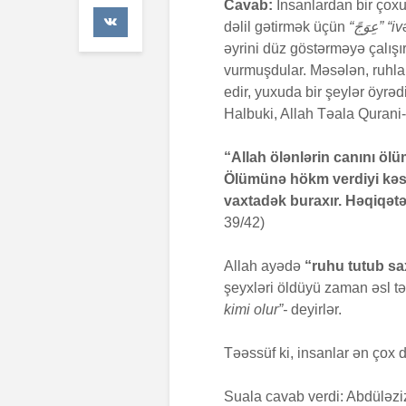
Cavab:
İnsanlardan bir çoxu
4
dəlil gətirmək üçün
“
عِوَجً
” “iv
əyrini düz göstərməyə çalışı
F
vurmuşdular. Məsələn, ruhla
edir, yuxuda bir şeylər öyrədir
Halbuki, Allah Təala Qurani
A
“Allah ölənlərin canını ölü
4
Ölümünə hökm verdiyi kəsi
vaxtadək buraxır. Həqiqətən
39/42)
Allah ayədə
“ruhu tutub sax
şeyxləri öldüyü zaman əsl tə
kimi olur”-
deyirlər.
Təəssüf ki, insanlar ən çox di
Suala cavab verdi: Abdüləziz