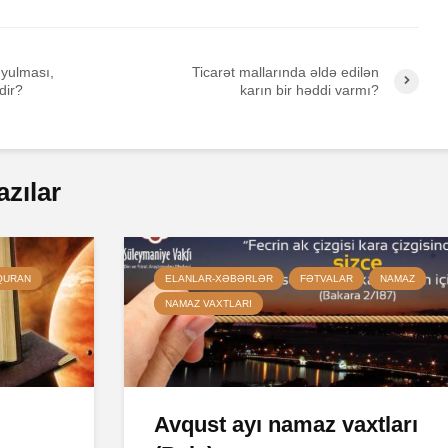
yulması,
Ticarət mallarında əldə edilən
dir?
karın bir həddi varmı?
azılar
QURAN
ELANLAR-XƏBƏRLƏR
FƏTVALAR
NAMAZ
NAMAZ VAXTLARI
Avqust ayı namaz vaxtları