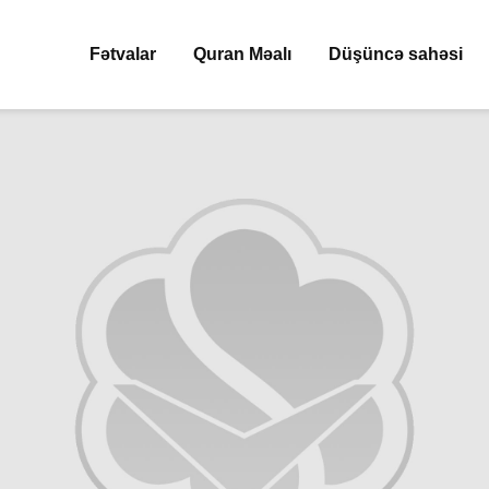
Fətvalar
Quran Məalı
Düşüncə sahəsi