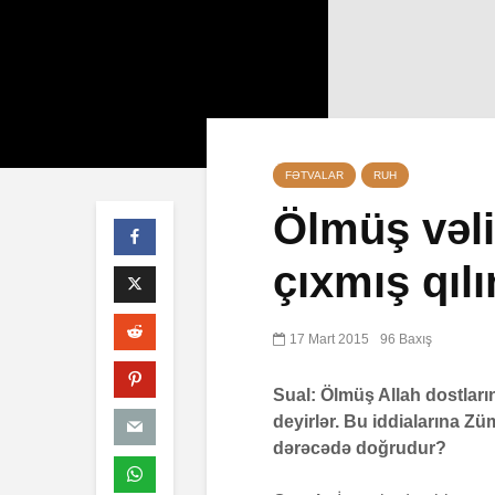
FƏTVALAR
RUH
Ölmüş vəli
çıxmış qıl
Q
ö
m
17 Mart 2015
96 Baxış
c
e
Sual: Ölmüş Allah dostları
deyirlər. Bu iddialarına Züm
3
dərəcədə doğrudur?
S