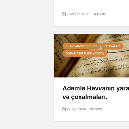
7 Avqust 2026
14 Baxış
ELANLAR-XƏBƏRLƏR
FƏTVALAR
QURAN DƏRSLƏRI (VIDEO)
Adəmlə Həvvanın yarad
və çoxalmaları.
27 İyul 2026
28 Baxış