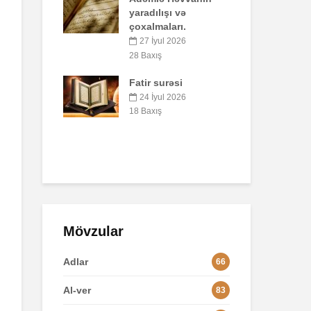
yaradılışı və
41 Baxış
çoxalmaları.
Faiz nədir?
27 İyul 2026
7 İyul 2026
52 Baxış
28 Baxış
Fatir surəsi
AŞURA BARƏDƏ
24 İyul 2026
26 İyun 2026
18 Baxış
48 Baxış
Mövzular
Adlar
66
Al-ver
83