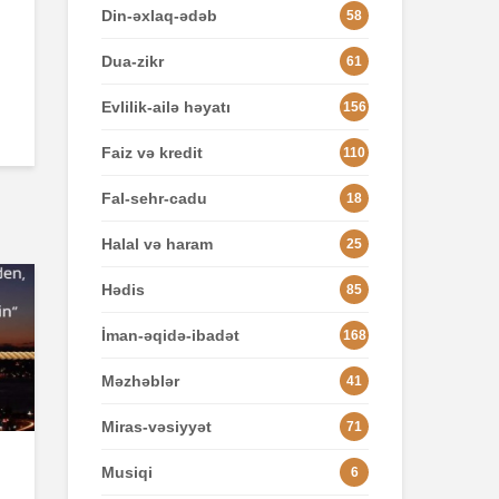
Din-əxlaq-ədəb
58
Dua-zikr
61
Evlilik-ailə həyatı
156
Faiz və kredit
110
Fal-sehr-cadu
18
Halal və haram
25
Hədis
85
İman-əqidə-ibadət
168
Məzhəblər
41
Miras-vəsiyyət
71
Musiqi
6