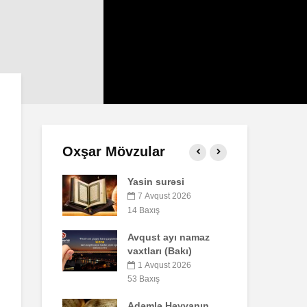
Oxşar Mövzular
Yasin surəsi
Qeyri-müsəlmanı
öldürən bir
7 Avqust 2026
müsəlmana qisas
14 Baxış
cəzası tətbiq
edilərmi?
Avqust ayı namaz
vaxtları (Bakı)
17 İyul 2026
30 Baxış
1 Avqust 2026
53 Baxış
Səba surəsi
Adəmlə Həvvanın
10 İyul 2026