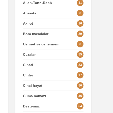
Allah-Tanrı-Rəbb
41
Ana-ata
8
Axirət
16
Borc məsələləri
29
Cənnət və cəhənnəm
8
Cəzalar
55
Cihad
23
Cinlər
17
Cinsi həyat
50
Cümə namazı
36
Dəstəmaz
64