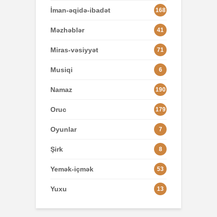
İman-əqidə-ibadət
168
Məzhəblər
41
Miras-vəsiyyət
71
Musiqi
6
Namaz
190
Oruc
179
Oyunlar
7
Şirk
8
Yemək-içmək
53
Yuxu
13