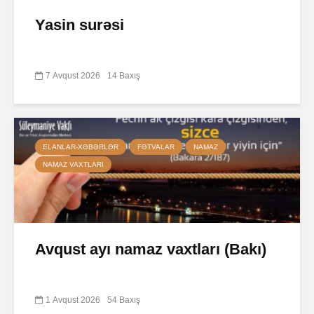
Yasin surəsi
7 Avqust 2026
14 Baxış
ELANLAR-XƏBƏRLƏR
FƏTVALAR
NAMAZ
NAMAZ VAXTLARI
Avqust ayı namaz vaxtları (Bakı)
1 Avqust 2026
54 Baxış