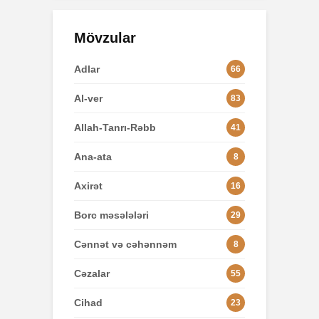
Mövzular
Adlar
66
Al-ver
83
Allah-Tanrı-Rəbb
41
Ana-ata
8
Axirət
16
Borc məsələləri
29
Cənnət və cəhənnəm
8
Cəzalar
55
Cihad
23