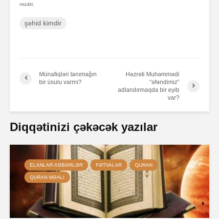
müdiri.
şəhid kimdir
Münafiqləri tanımağın
Həzrəti Muhəmmədi
bir üsulu varmı?
“əfəndimiz”
adlandırmaqda bir eyib
var?
Diqqətinizi çəkəcək yazılar
ELANLAR-XƏBƏRLƏR
FƏTVALAR
QURAN
QURAN MƏALI