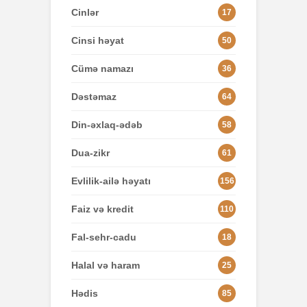
Cinlər
17
Cinsi həyat
50
Cümə namazı
36
Dəstəmaz
64
Din-əxlaq-ədəb
58
Dua-zikr
61
Evlilik-ailə həyatı
156
Faiz və kredit
110
Fal-sehr-cadu
18
Halal və haram
25
Hədis
85