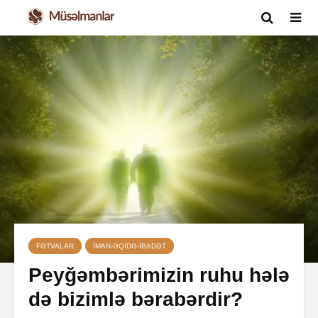
FƏTVALAR
İMAN-ƏQIDƏ-IBADƏT
Peyğəmbərimizin ruhu hələ
də bizimlə bərabərdir?