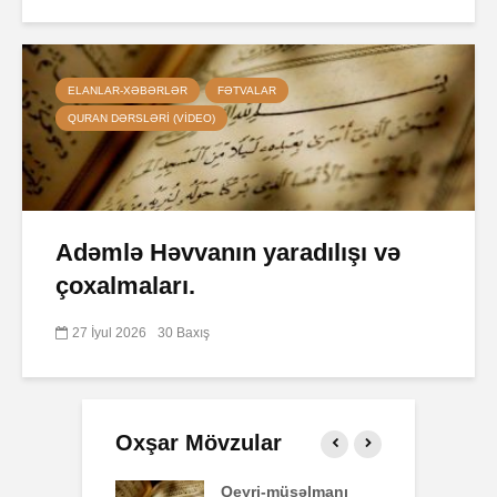
ELANLAR-XƏBƏRLƏR
FƏTVALAR
QURAN DƏRSLƏRI (VIDEO)
Adəmlə Həvvanın yaradılışı və
çoxalmaları.
27 İyul 2026
30 Baxış
Oxşar Mövzular
 surəsi
Qeyri-müsəlmanı
Ə