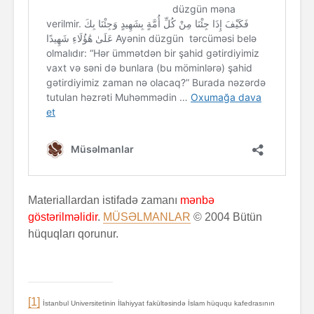
Materiallardan istifadə zamanı
mənbə
göstərilməlidir
.
MÜSƏLMANLAR
© 2004 Bütün
hüquqları qorunur.
[1]
İstanbul Universitetinin İlahiyyat fakültəsində İslam hüququ kafedrasının