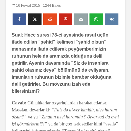
16 Fevral 2015
1244 Baxış
Sual: Həcc surəsi 78-ci ayəsində rəsul üçün
ifadə edilən “şəhid” kəliməsi “şahid olsun”
mənasında ifadə edilərək peyğəmbərimizin
ruhunun hələ də aramızda olduğuna dəlil
gətirilir. Ayənin davamında “Siz də insanlara
şahid olasınız deyə” bölümünü də evliyanın,
imamların ruhunun bizimlə bərabər olduğuna
dəlil gətirirlər. Bu mövzunu izah edə
bilərsinizmi?
Cavab:
Günahkarlar oxşarlıqlardan hərəkət edərlər.
Məsələn, deyərlər ki;
“Faiz də al-ver kimidir, niyə haram
olsun?”
və ya
“Zinanın nəyi haramdır? Ər-arvad da eyni
işi görmürlərmi?!”
ya da bir çox təriqətçilər kimi “vəsilə”
kəliməsini istismar edərək;
“Təvəssül niyə şirk olsun?