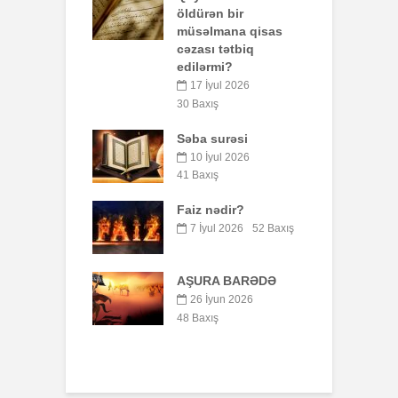
öldürən bir
qust 2026
müsəlmana qisas
ış
7
cəzası tətbiq
edilərmi?
t ayı namaz
P
rı (Bakı)
o
17 İyul 2026
b
30 Baxış
qust 2026
y
ış
Səba surəsi
ə Həvvanın
10 İyul 2026
5
lışı və
41 Baxış
aları.
S
Faiz nədir?
yul 2026
7 İyul 2026
52 Baxış
ış
8
surəsi
B
AŞURA BARƏDƏ
q
yul 2026
p
26 İyun 2026
ış
o
48 Baxış
3