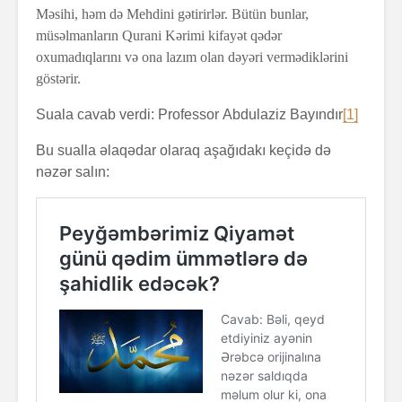
Məsihi, həm də Mehdini gətirirlər. Bütün bunlar,
müsəlmanların Qurani Kərimi kifayət qədər
oxumadıqlarını və ona lazım olan dəyəri vermədiklərini
göstərir.
Suala cavab verdi: Professor Abdulaziz Bayındır
[1]
Bu sualla əlaqədar olaraq aşağıdakı keçidə də
nəzər salın: