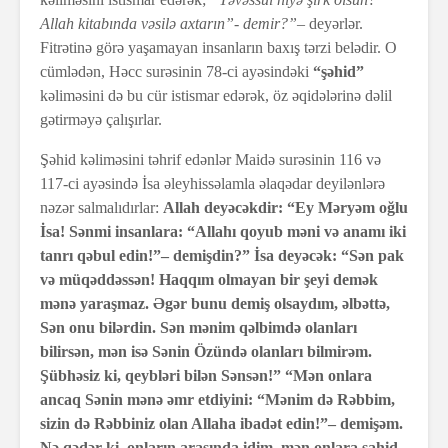
Allah kitabında vəsilə axtarın”- demir?”
– deyərlər.
Fitrətinə görə yaşamayan insanların baxış tərzi belədir. O
cümlədən, Həcc surəsinin 78-ci ayəsindəki
“şəhid”
kəliməsini də bu cür istismar edərək, öz əqidələrinə dəlil
gətirməyə çalışırlar.
Şəhid kəliməsini təhrif edənlər Maidə surəsinin 116 və
117-ci ayəsində İsa əleyhissəlamla əlaqədar deyilənlərə
nəzər salmalıdırlar:
Allah deyəcəkdir: “Ey Məryəm oğlu
İsa! Sənmi insanlara: “Allahı qoyub məni və anamı iki
tanrı qəbul edin!”– demişdin?” İsa deyəcək: “Sən pak
və müqəddəssən! Haqqım olmayan bir şeyi demək
mənə yaraşmaz. Əgər bunu demiş olsaydım, əlbəttə,
Sən onu bilərdin. Sən mənim qəlbimdə olanları
bilirsən, mən isə Sənin Özündə olanları bilmirəm.
Şübhəsiz ki, qeybləri bilən Sənsən!” “Mən onlara
ancaq Sənin mənə əmr etdiyini: “Mənim də Rəbbim,
sizin də Rəbbiniz olan Allaha ibadət edin!”– demişəm.
Nə qədər ki, onların arasında idim, mən onlara şahid