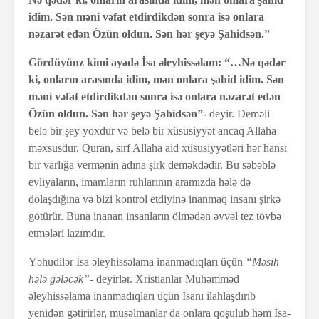
idim. Sən məni vəfat etdirdikdən sonra isə onlara
nəzarət edən Özün oldun. Sən hər şeyə Şahidsən.”
Gördüyünz kimi ayədə İsa əleyhissəlam: “…Nə qədər
ki, onların arasında idim, mən onlara şahid idim. Sən
məni vəfat etdirdikdən sonra isə onlara nəzarət edən
Özün oldun. Sən hər şeyə Şahidsən”-
deyir. Deməli
belə bir şey yoxdur və belə bir xüsusiyyət ancaq Allaha
məxsusdur. Quran, sırf Allaha aid xüsusiyyətləri hər hansı
bir varlığa vermənin adına şirk deməkdədir. Bu səbəblə
evliyaların, imamların ruhlarının aramızda hələ də
dolaşdığına və bizi kontrol etdiyinə inanmaq insanı şirkə
götürür. Buna inanan insanların ölmədən əvvəl tez tövbə
etmələri lazımdır.
Yəhudilər İsa əleyhissəlama inanmadıqları üçün
“Məsih
hələ gələcək”-
deyirlər. Xristianlar Muhəmməd
əleyhissəlama inanmadıqları üçün İsanı ilahlaşdırıb
yenidən gətirirlər, müsəlmanlar da onlara qoşulub həm İsa-