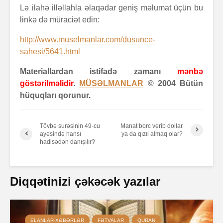
Lə ilahə illəllahla əlaqədar geniş məlumat üçün bu
linkə də müraciət edin:
http://www.muselmanlar.com/dusunce-
sahesi/5641.html
Materiallardan istifadə zamanı
mənbə
göstərilməlidir
.
MÜSƏLMANLAR
© 2004 Bütün
hüquqları qorunur.
Tövbə surəsinin 49-cu
Manat borc verib dollar
ayəsində hansı
ya da qızıl almaq olar?
hadisədən danışılır?
Diqqətinizi çəkəcək yazılar
ELANLAR-XƏBƏRLƏR
FƏTVALAR
QURAN