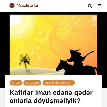
CIHAD
FƏTVALAR
QEYRI-MÜSƏLMANLAR
Kafirlər iman edənə qədər
onlarla döyüşməliyik?