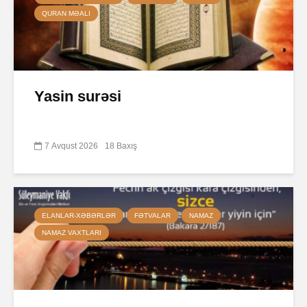
QURAN MƏALI
Yasin surəsi
7 Avqust 2026
18 Baxış
ELANLAR-XƏBƏRLƏR
FƏTVALAR
NAMAZ
NAMAZ VAXTLARI