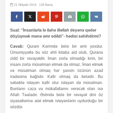
21 Oktyabr 2014
136 Baxış
Sual: “İnsanlarla lə ilahə illəllah deyənə qədər
döyüşmək mənə əmr edildi”- hədisi səhihdirmi?
Cavab:
Qurani Kərimdə belə bir əmr yoxdur.
Ümumiyyətlə bu söz əhli kitaba aid olub, Qurana
zidd bir rəvayətdir. İman zorla olmadığı kimi, bir
insanı zorla müsəlman etmək də olmaz. İman etmək
və müsəlman olmaq hər şəxsin özünün azad
iradəsinə bağlıdır. Kafir olmaq da belədir. Bu
səbəblə istəyən kafir olur istəyən də müsəlman.
Bunların cəza və mükafatlarını verəcək olan isə
Allah Təaladır. Əslində belə bir rəvayət dini öz
siyasətlərinə alət etmək istəyənlərin uydurduğu bir
sözdür.