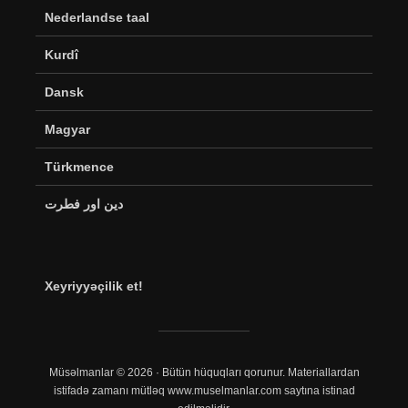
Nederlandse taal
Kurdî
Dansk
Magyar
Türkmence
دین اور فطرت
Xeyriyyəçilik et!
Müsəlmanlar © 2026 · Bütün hüquqları qorunur. Materiallardan
istifadə zamanı mütləq www.muselmanlar.com saytına istinad