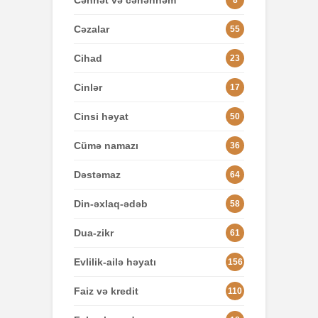
Cənnət və cəhənnəm
8
Cəzalar
55
Cihad
23
Cinlər
17
Cinsi həyat
50
Cümə namazı
36
Dəstəmaz
64
Din-əxlaq-ədəb
58
Dua-zikr
61
Evlilik-ailə həyatı
156
Faiz və kredit
110