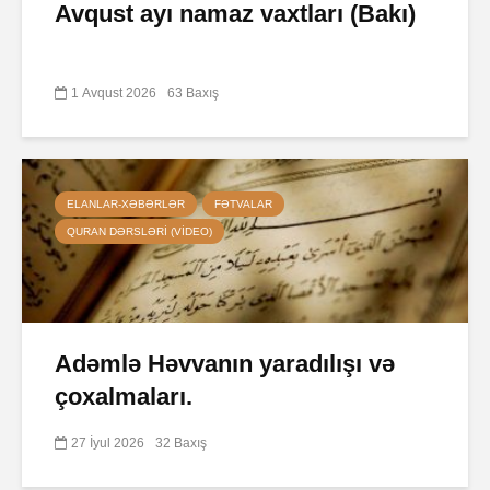
Avqust ayı namaz vaxtları (Bakı)
1 Avqust 2026
63 Baxış
ELANLAR-XƏBƏRLƏR
FƏTVALAR
QURAN DƏRSLƏRI (VIDEO)
Adəmlə Həvvanın yaradılışı və
çoxalmaları.
27 İyul 2026
32 Baxış