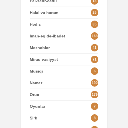
Fal-sehr-cadu
18
Halal və haram
25
Hədis
85
İman-əqidə-ibadət
168
Məzhəblər
41
Miras-vəsiyyət
71
Musiqi
6
Namaz
190
Oruc
179
Oyunlar
7
Şirk
8