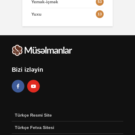
Yemək-içmək
53
Yuxu
13
Bizi izləyin
Türkçe Resmi Site
Türkçe Fetva Sitesi