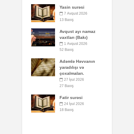
Yasin surəsi
Qeyri-müsəlmanı
öldürən bir
7 Avqust 2026
müsəlmana qisas
13 Baxış
cəzası tətbiq
edilərmi?
Avqust ayı namaz
vaxtları (Bakı)
17 İyul 2026
30 Baxış
1 Avqust 2026
52 Baxış
Səba surəsi
Adəmlə Həvvanın
10 İyul 2026
yaradılışı və
41 Baxış
çoxalmaları.
Faiz nədir?
27 İyul 2026
7 İyul 2026
52 Baxış
27 Baxış
Fatir surəsi
AŞURA BARƏDƏ
24 İyul 2026
26 İyun 2026
18 Baxış
47 Baxış