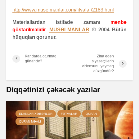
http://www.muselmanlar.com/fitvalar/2183.html
Materiallardan istifadə zamanı
mənbə
göstərilməlidir.
MÜSƏLMANLAR
© 2004 Bütün
hüquqları qorunur.
Kandarda oturmaq
Zina edən
günahdır?
siyasətçilərin
videosunu yaymaq
düzgündür?
Diqqətinizi çəkəcək yazılar
ELANLAR-XƏBƏRLƏR
FƏTVALAR
QURAN
QURAN MƏALI