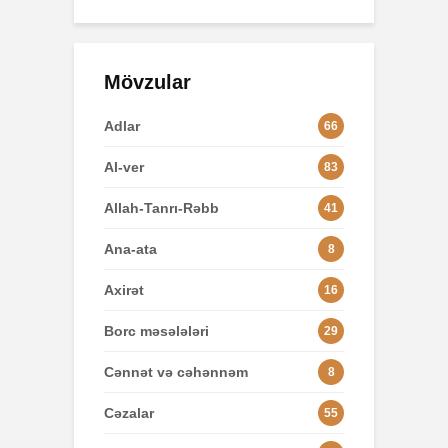
Mövzular
Adlar
66
Al-ver
83
Allah-Tanrı-Rəbb
41
Ana-ata
8
Axirət
16
Borc məsələləri
29
Cənnət və cəhənnəm
8
Cəzalar
55