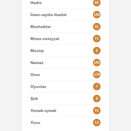
Hədis
85
İman-əqidə-ibadət
168
Məzhəblər
41
Miras-vəsiyyət
71
Musiqi
6
Namaz
190
Oruc
179
Oyunlar
7
Şirk
8
Yemək-içmək
53
Yuxu
13