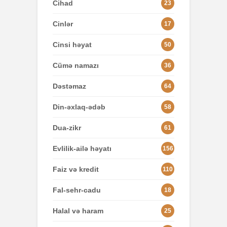
Cihad
23
Cinlər
17
Cinsi həyat
50
Cümə namazı
36
Dəstəmaz
64
Din-əxlaq-ədəb
58
Dua-zikr
61
Evlilik-ailə həyatı
156
Faiz və kredit
110
Fal-sehr-cadu
18
Halal və haram
25