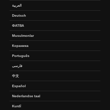
العربية
Deutsch
ФАТВА
Musulmonlar
Кораника
Português
فارسی
中文
Español
Nederlandse taal
Kurdî