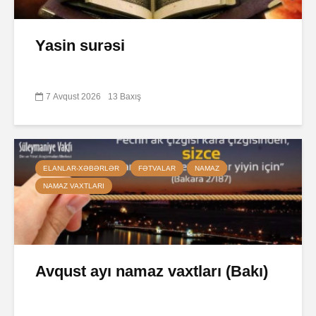
Yasin surəsi
7 Avqust 2026
13 Baxış
ELANLAR-XƏBƏRLƏR
FƏTVALAR
NAMAZ
NAMAZ VAXTLARI
Avqust ayı namaz vaxtları (Bakı)