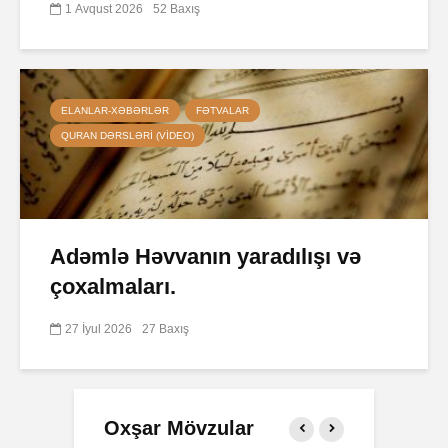
1 Avqust 2026
52 Baxış
ELANLAR-XƏBƏRLƏR
FƏTVALAR
QURAN DƏRSLƏRI (VIDEO)
Adəmlə Həvvanın yaradılışı və
çoxalmaları.
27 İyul 2026
27 Baxış
Oxşar Mövzular