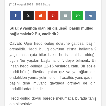
11 Avqust 2013
3818 Baxış
Sual: 9 yaşında olan bir qız uşağı başını mütləq
bağlamalıdır? Bu, vacibdir?
Cavab:
Əgər həddi-büluğ dövrünə çatıbsa, başını
örtməlidir. Həddi büluğ dövrünə istisnai hallarda 9
yaşında da çata bilər. Lakin bu istisnai hal olduğu
üçün “bu yaşdan başlamalıdır”, deyə bilmərik. Bir
insan həddi-büluğa 12-15 yaşlarda çatır. Bir sözlə,
həddi-büluğ dövrünə çatan qız və ya oğlan dini
öhdəlikləri yerinə yetirməlidir. Təsəttür, yəni, qadının
başını dinə müvafiq qaydada örtməyi də dini
öhdəliklərdən biridir.
Həddi-büluğ dövrü barədə məlumatla burada tanış
ola bilərsiniz: