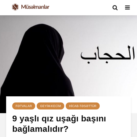
FƏTVALAR
GEYIM-KECIM
HICAB-TƏSƏTTÜR
9 yaşlı qız uşağı başını
bağlamalıdır?