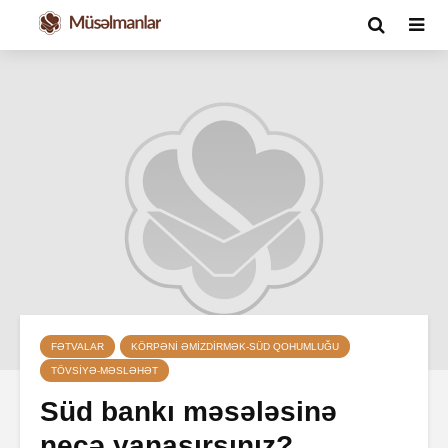
FƏTVALAR
KÖRPƏNI ƏMIZDIRMƏK-SÜD QOHUMLUĞU
TÖVSIYƏ-MƏSLƏHƏT
Süd bankı məsələsinə
necə yanaşırsınız?