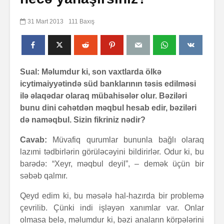
31 Mart 2013
111 Baxış
Sual: Məlumdur ki, son vaxtlarda ölkə
icytimaiyyətində süd banklarının təsis edilməsi
ilə əlaqədar olaraq mübahisələr olur. Bəziləri
bunu dini cəhətdən məqbul hesab edir, bəziləri
də naməqbul. Sizin fikriniz nədir?
Cavab:
Müvafiq qurumlar bununla bağlı olaraq
lazımi tədbirlərin görüləcəyini bildirirlər. Odur ki, bu
barədə: “Xeyr, məqbul deyil”, – demək üçün bir
səbəb qalmır.
Qeyd edim ki, bu məsələ hal-hazırda bir problemə
çevrilib. Çünki indi işləyən xanımlar var. Onlar
olmasa belə, məlumdur ki, bəzi anaların körpələrini