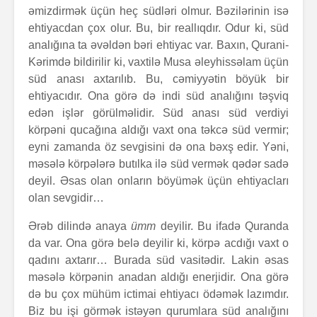
əmizdirmək üçün heç südləri olmur. Bəzilərinin isə
ehtiyacdan çox olur. Bu, bir reallıqdır. Odur ki, süd
analığına ta əvəldən bəri ehtiyac var. Baxın, Qurani-
Kərimdə bildirilir ki, vaxtilə Musa əleyhissəlam üçün
süd anası axtarılıb. Bu, cəmiyyətin böyük bir
ehtiyacıdır. Ona görə də indi süd analığını təşviq
edən işlər görülməlidir. Süd anası süd verdiyi
körpəni qucağına aldığı vaxt ona təkcə süd vermir;
eyni zamanda öz sevgisini də ona bəxş edir. Yəni,
məsələ körpələrə butılka ilə süd vermək qədər sadə
deyil. Əsas olan onların böyümək üçün ehtiyacları
olan sevgidir…
Ərəb dilində anaya
ümm
deyilir. Bu ifadə Quranda
da var. Ona görə belə deyilir ki, körpə acdığı vaxt o
qadını axtarır… Burada süd vasitədir. Lakin əsas
məsələ körpənin anadan aldığı enerjidir. Ona görə
də bu çox mühüm ictimai ehtiyacı ödəmək lazımdır.
Biz bu işi görmək istəyən qurumlara süd analığını