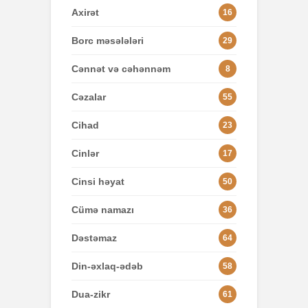
Axirət
16
Borc məsələləri
29
Cənnət və cəhənnəm
8
Cəzalar
55
Cihad
23
Cinlər
17
Cinsi həyat
50
Cümə namazı
36
Dəstəmaz
64
Din-əxlaq-ədəb
58
Dua-zikr
61