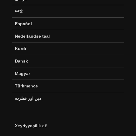
中文
Español
Nederlandse taal
Kurdî
Dansk
Magyar
Türkmence
دین اور فطرت
Xeyriyyəçilik et!