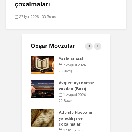
çoxalmaları.
27 İyul 2026
33 Baxış
Oxşar Mövzular
 surəsi
Qeyri-müsəlmanı
Ə
öldürən bir
qust 2026
müsəlmana qisas
ış
7
cəzası tətbiq
edilərmi?
t ayı namaz
P
rı (Bakı)
o
17 İyul 2026
b
34 Baxış
qust 2026
y
ış
Səba surəsi
ə Həvvanın
10 İyul 2026
5
lışı və
42 Baxış
aları.
S
Faiz nədir?
yul 2026