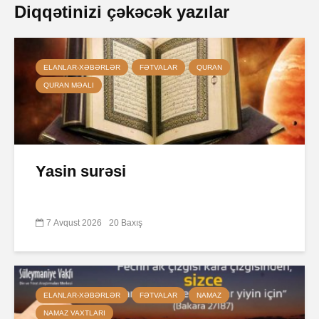
Diqqətinizi çəkəcək yazılar
ELANLAR-XƏBƏRLƏR
FƏTVALAR
QURAN
QURAN MƏALI
Yasin surəsi
7 Avqust 2026
20 Baxış
ELANLAR-XƏBƏRLƏR
FƏTVALAR
NAMAZ
NAMAZ VAXTLARI