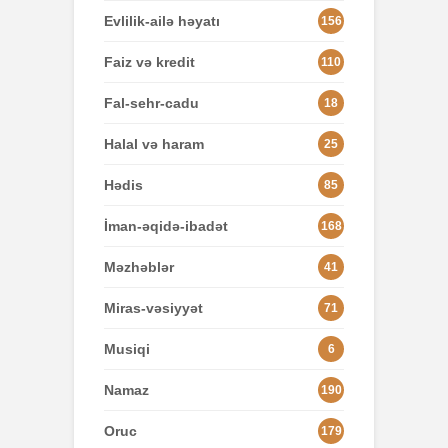
Evlilik-ailə həyatı
156
Faiz və kredit
110
Fal-sehr-cadu
18
Halal və haram
25
Hədis
85
İman-əqidə-ibadət
168
Məzhəblər
41
Miras-vəsiyyət
71
Musiqi
6
Namaz
190
Oruc
179