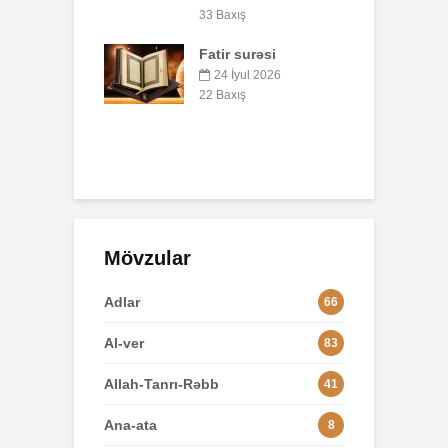
7 İyul 2026
54 Baxış
ış
8
surəsi
B
AŞURA BARƏDƏ
q
yul 2026
p
26 İyun 2026
ış
o
49 Baxış
3
Mövzular
Adlar
66
Al-ver
83
Allah-Tanrı-Rəbb
41
Ana-ata
8