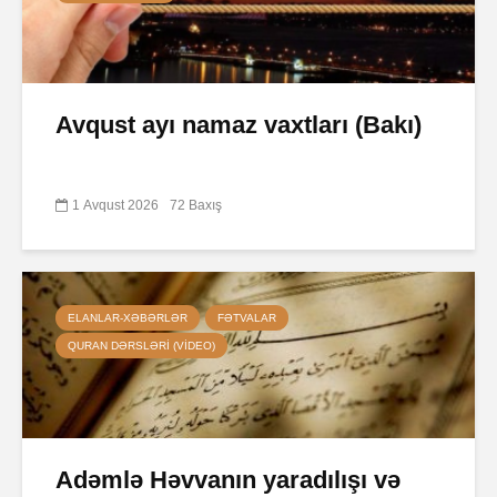
Avqust ayı namaz vaxtları (Bakı)
1 Avqust 2026
72 Baxış
ELANLAR-XƏBƏRLƏR
FƏTVALAR
QURAN DƏRSLƏRI (VIDEO)
Adəmlə Həvvanın yaradılışı və