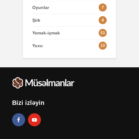
Oyunlar
7
Şirk
8
Yemək-içmək
53
Yuxu
13
Bizi izləyin