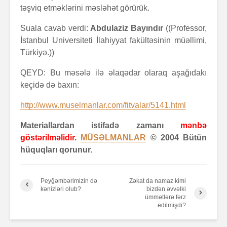
təşviq etməklərini məsləhət görürük.
Suala cavab verdi:
Abdulaziz Bayındır
((Professor,
İstanbul Universiteti İlahiyyat fakültəsinin müəllimi,
Türkiyə.))
QEYD: Bu məsələ ilə əlaqədar olaraq aşağıdakı
keçidə də baxın:
http://www.muselmanlar.com/fitvalar/5141.html
Materiallardan istifadə zamanı
mənbə
göstərilməlidir.
MÜSƏLMANLAR
© 2004 Bütün
hüquqları qorunur.
Peyğəmbərimizin də
Zəkat da namaz kimi
kənizləri olub?
bizdən əvvəlki
ümmətlərə fərz
edilmişdi?