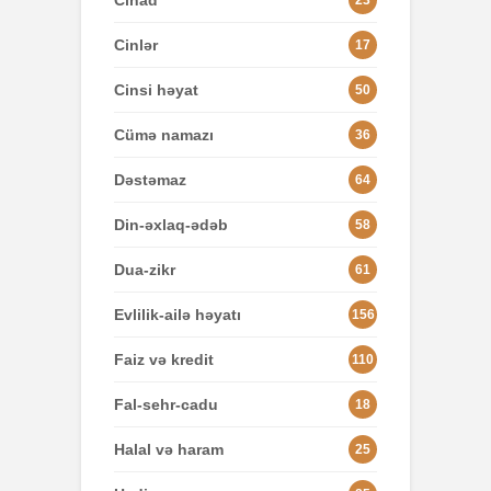
Cihad
23
Cinlər
17
Cinsi həyat
50
Cümə namazı
36
Dəstəmaz
64
Din-əxlaq-ədəb
58
Dua-zikr
61
Evlilik-ailə həyatı
156
Faiz və kredit
110
Fal-sehr-cadu
18
Halal və haram
25