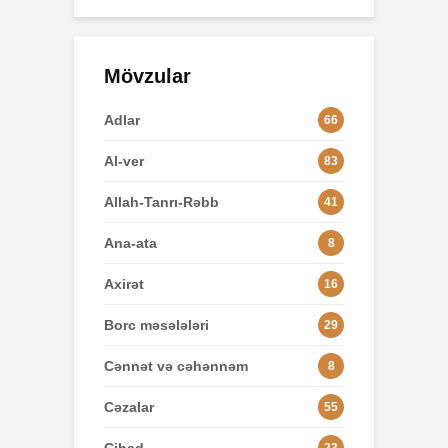
Mövzular
Adlar
66
Al-ver
83
Allah-Tanrı-Rəbb
41
Ana-ata
8
Axirət
16
Borc məsələləri
29
Cənnət və cəhənnəm
8
Cəzalar
55