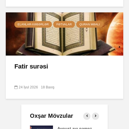
ELANLAR-XƏBƏRLƏR
FƏTVALAR
QURAN MƏALI
Fatir surəsi
24 İyul 2026
18 Baxış
Oxşar Mövzular
t ayı namaz
Səba surəsi
P