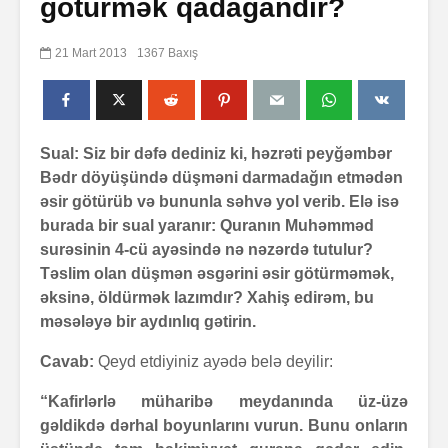
götürmək qadağandır?
21 Mart 2013
1367 Baxış
Sual: Siz bir dəfə dediniz ki, həzrəti peyğəmbər
Bədr döyüşündə düşməni darmadağın etmədən
əsir götürüb və bununla səhvə yol verib. Elə isə
burada bir sual yaranır: Quranın Muhəmməd
surəsinin 4-cü ayəsində nə nəzərdə tutulur?
Təslim olan düşmən əsgərini əsir götürməmək,
əksinə, öldürmək lazımdır? Xahiş edirəm, bu
məsələyə bir aydınlıq gətirin.
Cavab:
Qeyd etdiyiniz ayədə belə deyilir:
“Kafirlərlə müharibə meydanında üz-üzə
gəldikdə dərhal boyunlarını vurun. Bunu onların