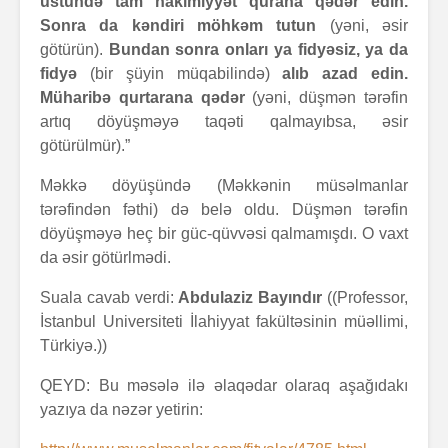
üstündə tam hakimiyyət qurana qədər edin.
Sonra da kəndiri möhkəm tutun
(yəni, əsir
götürün).
Bundan sonra onları ya fidyəsiz, ya da
fidyə
(bir şüyin müqabilində)
alıb azad edin.
Müharibə qurtarana qədər
(yəni, düşmən tərəfin
artıq döyüşməyə taqəti qalmayıbsa, əsir
götürülmür).”
Məkkə döyüşündə (Məkkənin müsəlmanlar
tərəfindən fəthi) də belə oldu. Düşmən tərəfin
döyüşməyə heç bir güc-qüvvəsi qalmamışdı. O vaxt
da əsir götürlmədi.
Suala cavab verdi:
Abdulaziz Bayındır
((Professor,
İstanbul Universiteti İlahiyyat fakültəsinin müəllimi,
Türkiyə.))
QEYD: Bu məsələ ilə əlaqədar olaraq aşağıdakı
yazıya da nəzər yetirin: