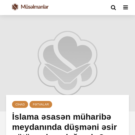
CIHAD
FƏTVALAR
İslama əsasən müharibə
meydanında düşməni əsir