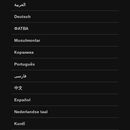
العربية
Deutsch
ФАТВА
Musulmonlar
Кораника
Português
فارسی
中文
Español
Nederlandse taal
Kurdî