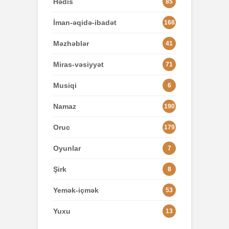
Hədis
85
İman-əqidə-ibadət
168
Məzhəblər
41
Miras-vəsiyyət
71
Musiqi
6
Namaz
190
Oruc
179
Oyunlar
7
Şirk
8
Yemək-içmək
53
Yuxu
13