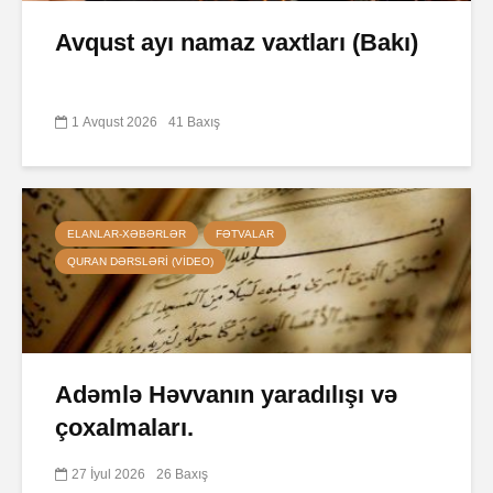
Avqust ayı namaz vaxtları (Bakı)
1 Avqust 2026
41 Baxış
ELANLAR-XƏBƏRLƏR
FƏTVALAR
QURAN DƏRSLƏRI (VIDEO)
Adəmlə Həvvanın yaradılışı və
çoxalmaları.
27 İyul 2026
26 Baxış