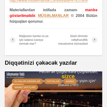
http://www.muselmanlar.com/fitvalar/4785.html
Materiallardan istifadə zamanı
mənbə
göstərilməlidir.
MÜSƏLMANLAR
© 2004 Bütün
hüquqları qorunur.
Mağazanı banka və ya
İslam dinində
içki satana icarəyə
vəfq/hurufilik
vermək olar?
məsələsinə münasibət
Diqqətinizi çəkəcək yazılar
ELANLAR-XƏBƏRLƏR
FƏTVALAR
NAMAZ
NAMAZ VAXTLARI