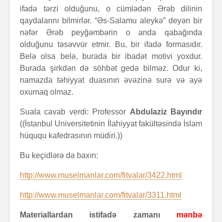
ifadə tərzi olduğunu, o cümlədən Ərəb dilinin
qaydalarını bilmirlər. “Əs-Salamu aleykə” deyən bir
nəfər Ərəb peyğəmbərin o anda qabağında
olduğunu təsəvvür etmir. Bu, bir ifadə formasıdır.
Belə olsa belə, burada bir ibadət motivi yoxdur.
Burada şirkdən də söhbət gedə bilməz. Odur ki,
namazda təhiyyat duasının əvəzinə surə və ayə
oxumaq olmaz.
Suala cavab verdi: Professor
Abdulaziz Bayındır
((İstanbul Universitetinin İlahiyyat fakültəsində İslam
hüququ kafedrasının müdiri.))
Bu keçidlərə də baxın:
http://www.muselmanlar.com/fitvalar/3422.html
http://www.muselmanlar.com/fitvalar/3311.html
Materiallardan istifadə zamanı
mənbə