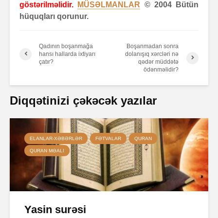
göstərilməlidir.
MÜSƏLMANLAR
© 2004 Bütün
hüquqları qorunur.
Qadının boşanmağa
Boşanmadan sonra
hansı hallarda ixtiyarı
dolanışıq xərcləri nə
çatır?
qədər müddətə
ödənməlidir?
Diqqətinizi çəkəcək yazılar
ELANLAR-XƏBƏRLƏR
FƏTVALAR
QURAN
QURAN MƏALI
Yasin surəsi