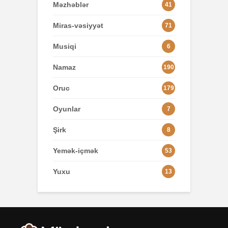
Məzhəblər
41
Miras-vəsiyyət
71
Musiqi
6
Namaz
190
Oruc
179
Oyunlar
7
Şirk
8
Yemək-içmək
53
Yuxu
13