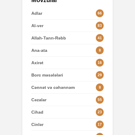
Mövzular
Adlar
66
Al-ver
83
Allah-Tanrı-Rəbb
41
Ana-ata
8
Axirət
16
Borc məsələləri
29
Cənnət və cəhənnəm
8
Cəzalar
55
Cihad
23
Cinlər
17