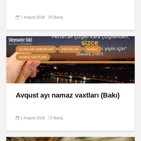
7 Avqust 2026
20 Baxış
ELANLAR-XƏBƏRLƏR
FƏTVALAR
NAMAZ
NAMAZ VAXTLARI
Avqust ayı namaz vaxtları (Bakı)
1 Avqust 2026
72 Baxış