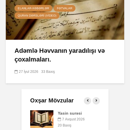
ELANLAR-XƏBƏRLƏR
FƏTVALAR
QURAN DƏRSLƏRI (VIDEO)
Adəmlə Həvvanın yaradılışı və
çoxalmaları.
27 İyul 2026
33 Baxış
Oxşar Mövzular
 surəsi
Qeyri-müsəlmanı
Ə
öldürən bir
qust 2026
müsəlmana qisas
ış
7