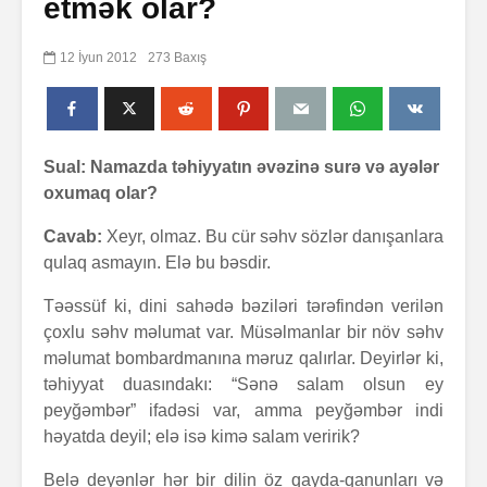
etmək olar?
12 İyun 2012
273 Baxış
Sual: Namazda təhiyyatın əvəzinə surə və ayələr
oxumaq olar?
Cavab:
Xeyr, olmaz. Bu cür səhv sözlər danışanlara
qulaq asmayın. Elə bu bəsdir.
Təəssüf ki, dini sahədə bəziləri tərəfindən verilən
çoxlu səhv məlumat var. Müsəlmanlar bir növ səhv
məlumat bombardmanına məruz qalırlar. Deyirlər ki,
təhiyyat duasındakı: “Sənə salam olsun ey
peyğəmbər” ifadəsi var, amma peyğəmbər indi
həyatda deyil; elə isə kimə salam veririk?
Belə deyənlər hər bir dilin öz qayda-qanunları və