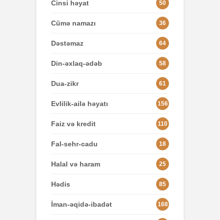
Cinsi həyat
50
Cümə namazı
36
Dəstəmaz
64
Din-əxlaq-ədəb
58
Dua-zikr
61
Evlilik-ailə həyatı
156
Faiz və kredit
110
Fal-sehr-cadu
18
Halal və haram
25
Hədis
85
İman-əqidə-ibadət
168