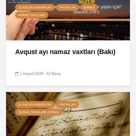
ELANLAR-XƏBƏRLƏR
FƏTVALAR
NAMAZ
NAMAZ VAXTLARI
Avqust ayı namaz vaxtları (Bakı)
1 Avqust 2026
42 Baxış
ELANLAR-XƏBƏRLƏR
FƏTVALAR
QURAN DƏRSLƏRI (VIDEO)