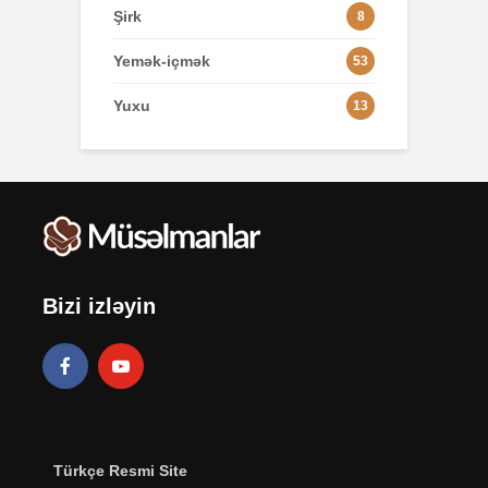
Şirk
8
Yemək-içmək
53
Yuxu
13
Bizi izləyin
Türkçe Resmi Site