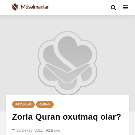
FƏTVALAR
QURAN
Zorla Quran oxutmaq olar?
26 Dekabr 2011
92 Baxış