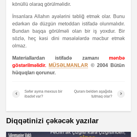
könüllü olaraq görülməlidir.
İnsanlara Allahın ayələrini təbliğ etmək olar. Bunu
edərkən də düzgün metoddan istifadə olunmalıdır.
Bundan başqa görülməli olan bir iş yoxdur. Bir
sözlə, heç kəsi dini məsələlərdə məcbur etmək
olmaz.
Materiallardan istifadə zamanı
mənbə
göstərilməlidir.
MÜSƏLMANLAR
© 2004 Bütün
hüquqları qorunur.
Səfər ayına məxsus bir
Quranı beldən aşağıda
ibadət var?
tutmaq olar?
Diqqətinizi çəkəcək yazılar