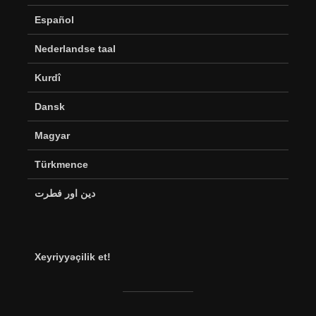
Español
Nederlandse taal
Kurdî
Dansk
Magyar
Türkmence
دین اور فطرت
Xeyriyyəçilik et!