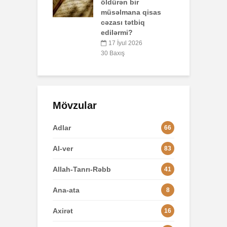
n bir
3
mana qisas
 tətbiq
L
rmi?
yul 2026
8
ış
Mövzular
Adlar
66
Al-ver
83
Allah-Tanrı-Rəbb
41
Ana-ata
8
Axirət
16