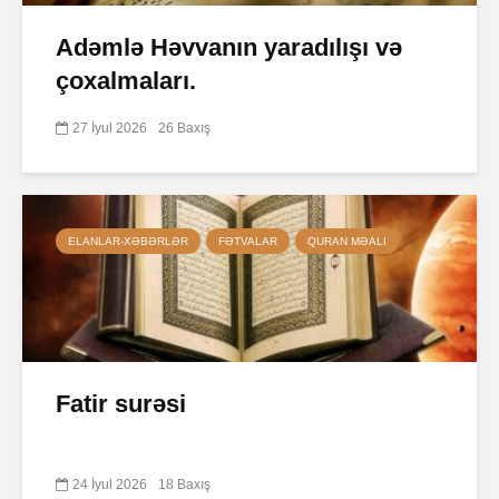
Adəmlə Həvvanın yaradılışı və
çoxalmaları.
27 İyul 2026
26 Baxış
ELANLAR-XƏBƏRLƏR
FƏTVALAR
QURAN MƏALI
Fatir surəsi
24 İyul 2026
18 Baxış