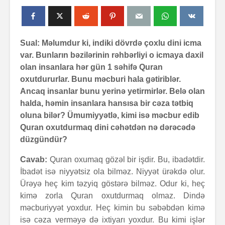
Sual: Məlumdur ki, indiki dövrdə çoxlu dini icma
var. Bunların bəzilərinin rəhbərliyi o icmaya daxil
olan insanlara hər gün 1 səhifə Quran
oxutdururlar. Bunu məcburi hala gətiriblər.
Ancaq insanlar bunu yerinə yetirmirlər. Belə olan
halda, həmin insanlara hansısa bir cəza tətbiq
oluna bilər? Ümumiyyətlə, kimi isə məcbur edib
Quran oxutdurmaq dini cəhətdən nə dərəcədə
düzgündür?
Cavab:
Quran oxumaq gözəl bir işdir. Bu, ibadətdir.
İbadət isə niyyətsiz ola bilməz. Niyyət ürəkdə olur.
Ürəyə heç kim təzyiq göstərə bilməz. Odur ki, heç
kimə zorla Quran oxutdurmaq olmaz. Dində
məcburiyyət yoxdur. Heç kimin bu səbəbdən kimə
isə cəza verməyə də ixtiyarı yoxdur. Bu kimi işlər