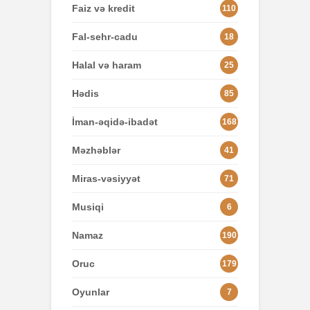
Faiz və kredit
110
Fal-sehr-cadu
18
Halal və haram
25
Hədis
85
İman-əqidə-ibadət
168
Məzhəblər
41
Miras-vəsiyyət
71
Musiqi
6
Namaz
190
Oruc
179
Oyunlar
7