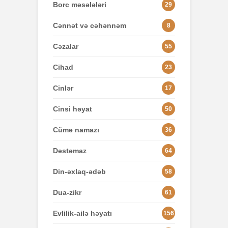
Borc məsələləri
29
Cənnət və cəhənnəm
8
Cəzalar
55
Cihad
23
Cinlər
17
Cinsi həyat
50
Cümə namazı
36
Dəstəmaz
64
Din-əxlaq-ədəb
58
Dua-zikr
61
Evlilik-ailə həyatı
156