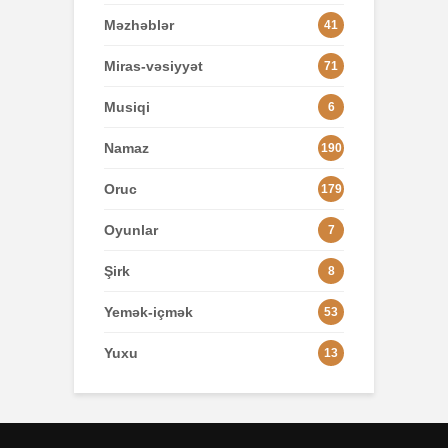
Məzhəblər
41
Miras-vəsiyyət
71
Musiqi
6
Namaz
190
Oruc
179
Oyunlar
7
Şirk
8
Yemək-içmək
53
Yuxu
13