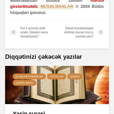
Materiallardan istifadə zamanı
mənbə
göstərilməlidir.
MÜSƏLMANLAR
© 2004 Bütün
hüquqları qorunur.
Pul il ərzində artıb
Zəkatı hesabladıqda
azalır. Zəkatını necə
ehtimal olunan borcu
hesablayaq?
çıxmaq olar?
Diqqətinizi çəkəcək yazılar
ELANLAR-XƏBƏRLƏR
FƏTVALAR
QURAN
QURAN MƏALI
Yasin surəsi