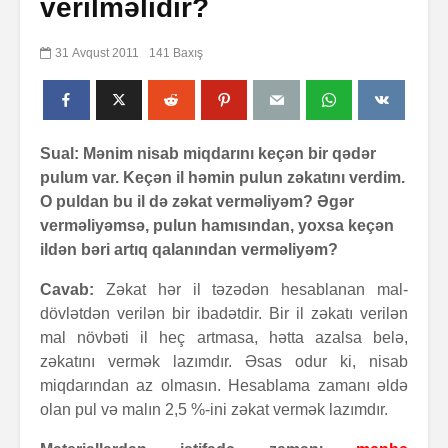
verilməlidir?
31 Avqust 2011
141 Baxış
Sual: Mənim nisab miqdarını keçən bir qədər
pulum var. Keçən il həmin pulun zəkatını verdim.
O puldan bu il də zəkat verməliyəm? Əgər
verməliyəmsə, pulun hamısından, yoxsa keçən
ildən bəri artıq qalanından verməliyəm?
Cavab:
Zəkat hər il təzədən hesablanan mal-
dövlətdən verilən bir ibadətdir. Bir il zəkatı verilən
mal növbəti il heç artmasa, hətta azalsa belə,
zəkatını vermək lazımdır. Əsas odur ki, nisab
miqdarından az olmasın. Hesablama zamanı əldə
olan pul və malın 2,5 %-ini zəkat vermək lazımdır.