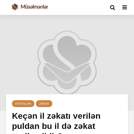
FƏTVALAR
ZƏKAT
Keçən il zəkatı verilən
puldan bu il də zəkat