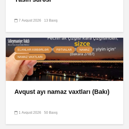
7 Avqust 2026
13 Baxış
ELANLAR-XƏBƏRLƏR
FƏTVALAR
NAMAZ
NAMAZ VAXTLARI
Avqust ayı namaz vaxtları (Bakı)
1 Avqust 2026
50 Baxış