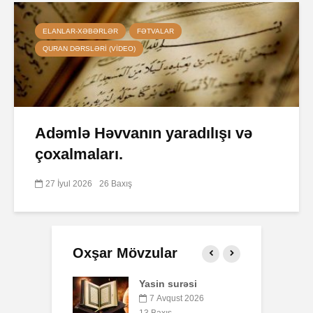
ELANLAR-XƏBƏRLƏR
FƏTVALAR
QURAN DƏRSLƏRI (VIDEO)
Adəmlə Həvvanın yaradılışı və
çoxalmaları.
27 İyul 2026
26 Baxış
Oxşar Mövzular
 surəsi
Qeyri-müsəlmanı
öldürən bir
vqust 2026
müsəlmana qisas
xış