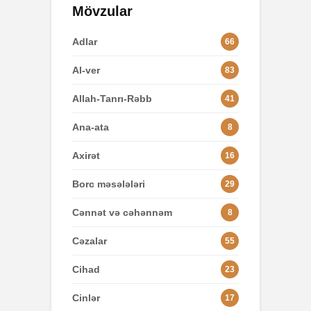
Mövzular
Adlar
66
Al-ver
83
Allah-Tanrı-Rəbb
41
Ana-ata
8
Axirət
16
Borc məsələləri
29
Cənnət və cəhənnəm
8
Cəzalar
55
Cihad
23
Cinlər
17