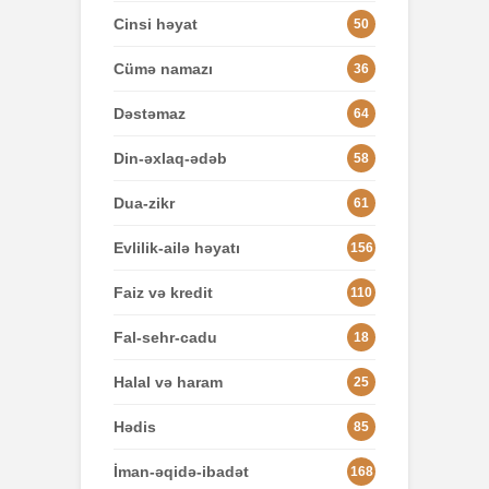
Cinsi həyat
50
Cümə namazı
36
Dəstəmaz
64
Din-əxlaq-ədəb
58
Dua-zikr
61
Evlilik-ailə həyatı
156
Faiz və kredit
110
Fal-sehr-cadu
18
Halal və haram
25
Hədis
85
İman-əqidə-ibadət
168