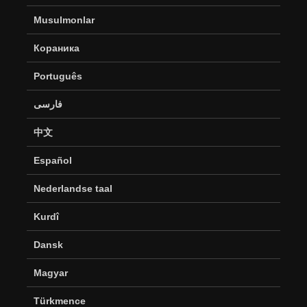
Musulmonlar
Кораника
Português
فارسی
中文
Español
Nederlandse taal
Kurdî
Dansk
Magyar
Türkmence