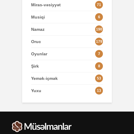
Miras-vəsiyyət
71
Musiqi
6
Namaz
190
Oruc
179
Oyunlar
7
Şirk
8
Yemək-içmək
53
Yuxu
13