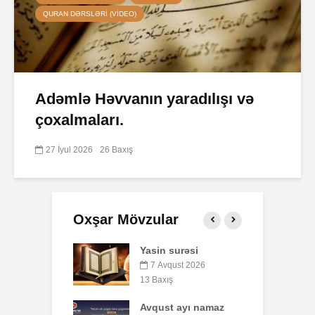
QURAN DƏRSLƏRI (VIDEO)
Adəmlə Həvvanın yaradılışı və
çoxalmaları.
27 İyul 2026
26 Baxış
Oxşar Mövzular
 surəsi
Qeyri-müsəlmanı
Ə
öldürən bir
qust 2026
müsəlmana qisas
ış
6
cəzası tətbiq
edilərmi?
t ayı namaz
P