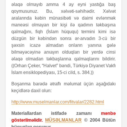
əlaqə olmayıb amma 4 ay eyni yastığa baş
qoymusunuz. Bu, xəlvəti-səhihədir. Xəlvət
aralarında kəbin münasibəti və daimi evlənmək
maneəsi olmayan bir kişi ilə qadının təkbaşına
qalmağını, fiqh (İslam hüququ) termini kimi isə
düzgün bir kəbindən sonra ər-arvadın 3-cü bir
şəxsin icazə almadan onların yanına gələ
bilməyəcəyinə arxayın olduqları bir yerdə cinsi
əlaqə olmadan təkbaşlarına qalmaqlarını bildirir.
((Orhan Çeker, “Halvet” bəndi, Türkiyə Diyanet Vakfı
İslam ensiklopediyası, 15-ci cild, s. 384.))
Boşanma barədə ətraflı məlumat üçün aşağıdakı
keçidlərə daxil olun:
http://www.muselmanlar.com/fitvalar/2282.html
Materiallardan istifadə zamanı
mənbə
göstərilməlidir.
MÜSƏLMANLAR
© 2004 Bütün
hüquqları qorunur.