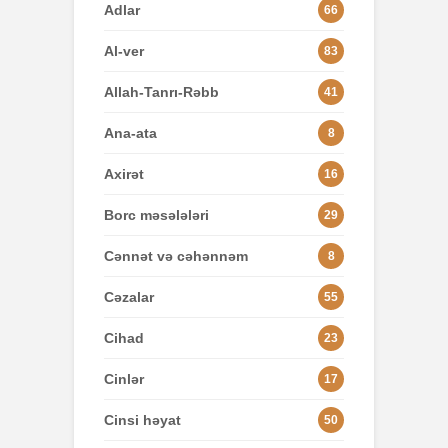
Adlar
66
Al-ver
83
Allah-Tanrı-Rəbb
41
Ana-ata
8
Axirət
16
Borc məsələləri
29
Cənnət və cəhənnəm
8
Cəzalar
55
Cihad
23
Cinlər
17
Cinsi həyat
50