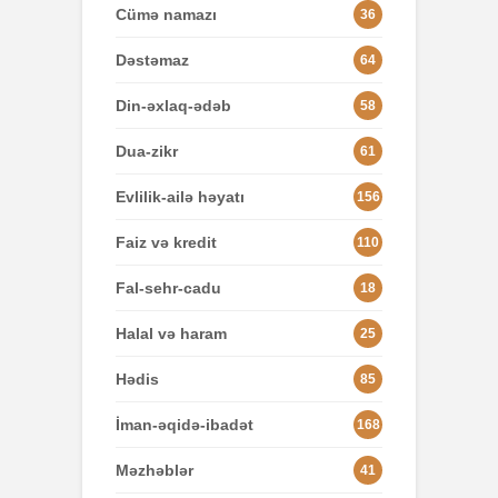
Cümə namazı
36
Dəstəmaz
64
Din-əxlaq-ədəb
58
Dua-zikr
61
Evlilik-ailə həyatı
156
Faiz və kredit
110
Fal-sehr-cadu
18
Halal və haram
25
Hədis
85
İman-əqidə-ibadət
168
Məzhəblər
41