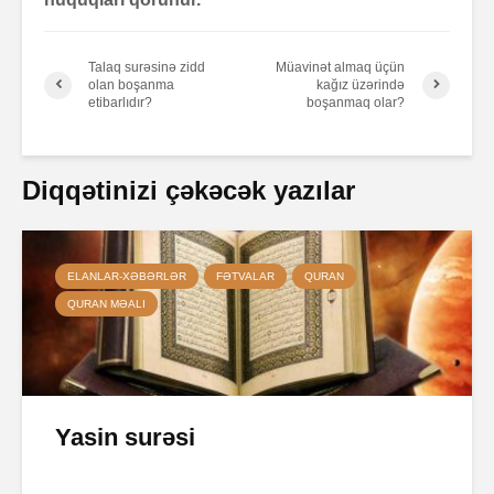
Talaq surəsinə zidd
Müavinət almaq üçün
olan boşanma
kağız üzərində
etibarlıdır?
boşanmaq olar?
Diqqətinizi çəkəcək yazılar
ELANLAR-XƏBƏRLƏR
FƏTVALAR
QURAN
QURAN MƏALI
Yasin surəsi