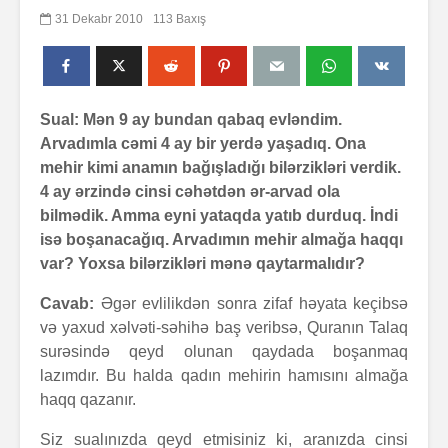
31 Dekabr 2010
113 Baxış
Sual: Mən 9 ay bundan qabaq evləndim.
Arvadımla cəmi 4 ay bir yerdə yaşadıq. Ona
mehir kimi anamın bağışladığı bilərzikləri verdik.
4 ay ərzində cinsi cəhətdən ər-arvad ola
bilmədik. Amma eyni yataqda yatıb durduq. İndi
isə boşanacağıq. Arvadımın mehir almağa haqqı
var? Yoxsa bilərzikləri mənə qaytarmalıdır?
Cavab:
Əgər evlilikdən sonra zifaf həyata keçibsə
və yaxud xəlvəti-səhihə baş veribsə, Quranın Talaq
surəsində qeyd olunan qaydada boşanmaq
lazımdır. Bu halda qadın mehirin hamısını almağa
haqq qazanır.
Siz sualınızda qeyd etmisiniz ki, aranızda cinsi