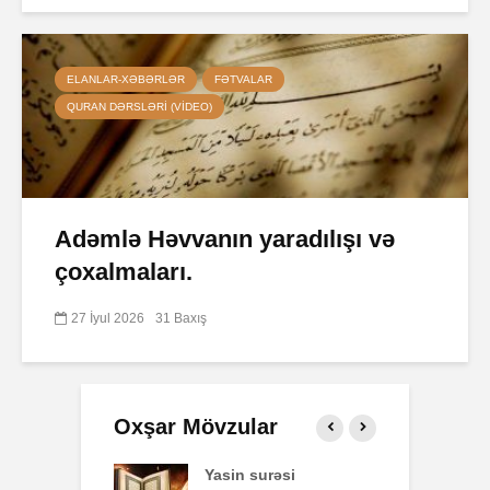
ELANLAR-XƏBƏRLƏR
FƏTVALAR
QURAN DƏRSLƏRI (VIDEO)
Adəmlə Həvvanın yaradılışı və
çoxalmaları.
27 İyul 2026
31 Baxış
Oxşar Mövzular
 surəsi
Qeyri-müsəlmanı
Ə