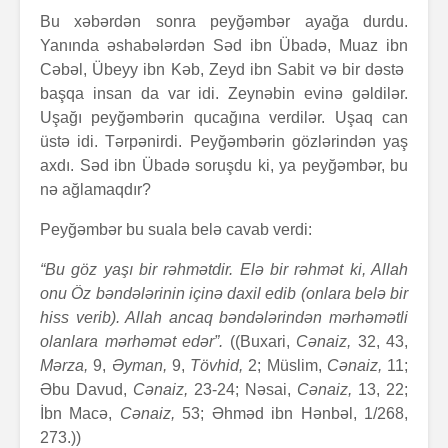
Bu xəbərdən sonra peyğəmbər ayağa durdu.
Yanında əshabələrdən Səd ibn Übadə, Muaz ibn
Cəbəl, Übeyy ibn Kəb, Zeyd ibn Sabit və bir dəstə
başqa insan da var idi. Zeynəbin evinə gəldilər.
Uşağı peyğəmbərin qucağına verdilər. Uşaq can
üstə idi. Tərpənirdi. Peyğəmbərin gözlərindən yaş
axdı. Səd ibn Übadə soruşdu ki, ya peyğəmbər, bu
nə ağlamaqdır?
Peyğəmbər bu suala belə cavab verdi:
“Bu göz yaşı bir rəhmətdir. Elə bir rəhmət ki, Allah
onu Öz bəndələrinin içinə daxil edib (onlara belə bir
hiss verib). Allah ancaq bəndələrindən mərhəmətli
olanlara mərhəmət edər”.
((Buxari,
Cənaiz,
32, 43,
Mərza,
9,
Əyman,
9,
Tövhid,
2; Müslim,
Cənaiz,
11;
Əbu Davud,
Cənaiz,
23-24; Nəsai,
Cənaiz,
13, 22;
İbn Macə,
Cənaiz,
53; Əhməd ibn Hənbəl, 1/268,
273.))