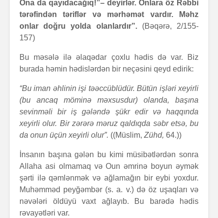
Ona da qayıdacağıq!”– deyirlər. Onlara öz Rəbbi
tərəfindən təriflər və mərhəmət vardır. Məhz
onlar doğru yolda olanlardır”.
(Bəqərə, 2/155-
157)
Bu məsələ ilə əlaqədar çoxlu hədis də var. Biz
burada həmin hədislərdən bir neçəsini qeyd edirik:
“Bu iman əhlinin işi təəccüblüdür. Bütün işləri xeyirli
(bu ancaq möminə məxsusdur) olanda, başına
sevinməli bir iş gələndə şükr edir və haqqında
xeyirli olur. Bir zərərə məruz qaldıqda səbr etsə, bu
da onun üçün xeyirli olur”.
((Müslim,
Zühd,
64.))
İnsanın başına gələn bu kimi müsibətlərdən sonra
Allaha asi olmamaq və Oun əmrinə boyun əymək
şərti ilə qəmlənmək və ağlamağın bir eybi yoxdur.
Muhəmməd peyğəmbər (s. a. v.) də öz uşaqları və
nəvələri öldüyü vaxt ağlayıb. Bu barədə hədis
rəvayətləri var.