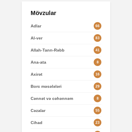
Mövzular
Adlar
66
Al-ver
83
Allah-Tanrı-Rəbb
41
Ana-ata
8
Axirət
16
Borc məsələləri
29
Cənnət və cəhənnəm
8
Cəzalar
55
Cihad
23