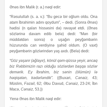
Ənəs ibn Malik (r. a.) nəql edir:
“Rəsulullah (s. a. v.): “Bu gecə bir oğlum oldu. Ona
atam İbrahimin adını qoydum”, – dedi. (Sonra Ənəs)
hədisi (n qalan hissəsini də) rəvayət etdi. (Ənəs
sözlərinə davam edib belə) dedi: “Mən (bir
müddətdən sonra) o uşağın peyğəmbərin
hüzurunda can verdiyinə şahid oldum. (O vaxt)
peyğəmbərin gözlərindən yaş axdı. (Belə) dedi:
“Göz yaşarır (ağlayır), könül qəm-qüssə yeyir, ancaq
biz Rəbbimizin razı olduğu sözlərdən başqa sözlər
demərik. Ey İbrahim, biz sənin (ölümün) lə
həqiqətən, kədərləndik”.
((Buxari,
Cənaiz,
43;
Müslim,
Fəzail,
62; Əbu Davud,
Cənaiz,
23-24; İbn
Macə,
Cənaiz,
53.))
Yenə Ənəs ibn Malik nəql edir: