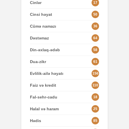
Cinlər
17
Cinsi həyat
50
Cümə namazı
36
Dəstəmaz
64
Din-əxlaq-ədəb
58
Dua-zikr
61
Evlilik-ailə həyatı
156
Faiz və kredit
110
Fal-sehr-cadu
18
Halal və haram
25
Hədis
85