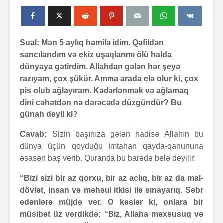
Sual: Mən 5 aylıq hamilə idim. Qəfildən
sancılandım və ekiz uşaqlarımı ölü halda
dünyaya gətirdim. Allahdan gələn hər şeyə
razıyam, çox şükür. Amma arada elə olur ki, çox
pis olub ağlayıram. Kədərlənmək və ağlamaq
dini cəhətdən nə dərəcədə düzgündür? Bu
günah deyil ki?
Cavab:
Sizin başınıza gələn hadisə Allahın bu
dünya üçün qoyduğu imtahan qayda-qanununa
əsasən baş verib. Quranda bu barədə belə deyilir:
“Bizi sizi bir az qorxu, bir az aclıq, bir az da mal-
dövlət, insan və məhsul itkisi ilə sınayarıq. Səbr
edənlərə müjdə ver. O kəslər ki, onlara bir
müsibət üz verdikdə: “Biz, Allaha məxsusuq və