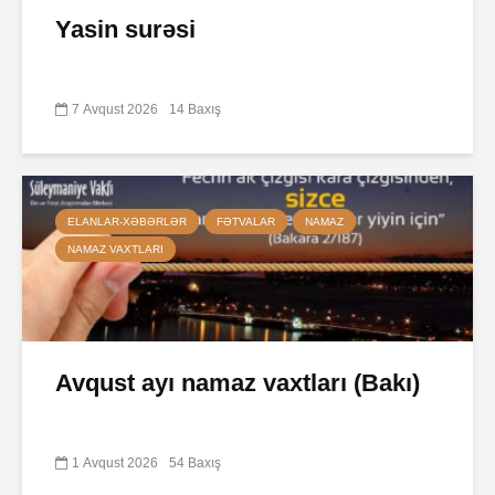
Yasin surəsi
7 Avqust 2026
14 Baxış
ELANLAR-XƏBƏRLƏR
FƏTVALAR
NAMAZ
NAMAZ VAXTLARI
Avqust ayı namaz vaxtları (Bakı)
1 Avqust 2026
54 Baxış