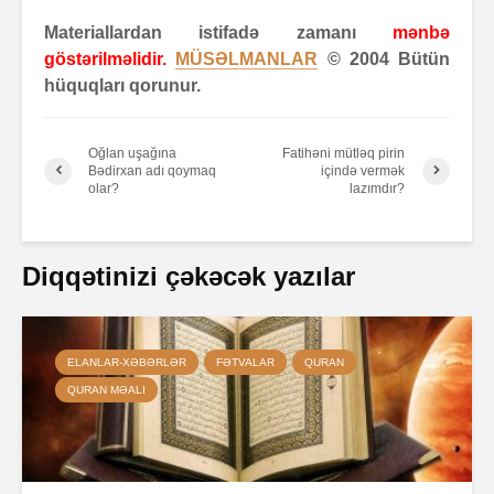
Materiallardan istifadə zamanı
mənbə
göstərilməlidir.
MÜSƏLMANLAR
© 2004 Bütün
hüquqları qorunur.
Oğlan uşağına
Fatihəni mütləq pirin
Bədirxan adı qoymaq
içində vermək
olar?
lazımdır?
Diqqətinizi çəkəcək yazılar
ELANLAR-XƏBƏRLƏR
FƏTVALAR
QURAN
QURAN MƏALI