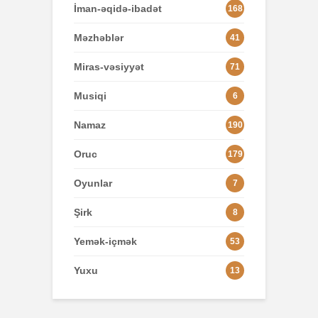
İman-əqidə-ibadət
168
Məzhəblər
41
Miras-vəsiyyət
71
Musiqi
6
Namaz
190
Oruc
179
Oyunlar
7
Şirk
8
Yemək-içmək
53
Yuxu
13