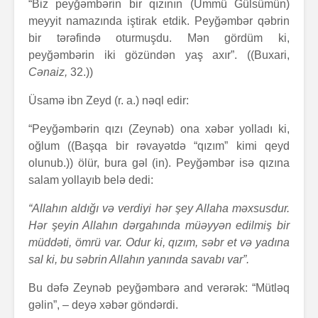
“Biz peyğəmbərin bir qızının (Ümmü Gülsümün)
meyyit namazında iştirak etdik. Peyğəmbər qəbrin
bir tərəfində oturmuşdu. Mən gördüm ki,
peyğəmbərin iki gözündən yaş axır”. ((Buxari,
Cənaiz,
32.))
Üsamə ibn Zeyd (r. a.) nəql edir:
“Peyğəmbərin qızı (Zeynəb) ona xəbər yolladı ki,
oğlum ((Başqa bir rəvayətdə “qızım” kimi qeyd
olunub.)) ölür, bura gəl (in). Peyğəmbər isə qızına
salam yollayıb belə dedi:
“Allahın aldığı və verdiyi hər şey Allaha məxsusdur.
Hər şeyin Allahın dərgahında müəyyən edilmiş bir
müddəti, ömrü var. Odur ki, qızım, səbr et və yadına
sal ki, bu səbrin Allahın yanında savabı var”.
Bu dəfə Zeynəb peyğəmbərə and verərək: “Mütləq
gəlin”, – deyə xəbər göndərdi.