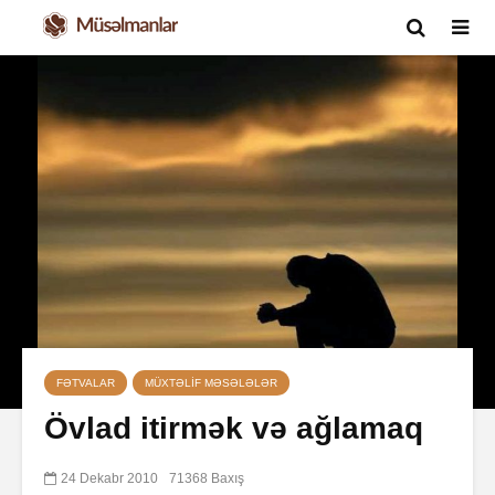
FƏTVALAR
MÜXTƏLIF MƏSƏLƏLƏR
Övlad itirmək və ağlamaq
24 Dekabr 2010
71368 Baxış