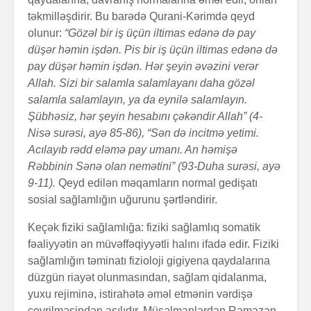
təkmilləşdirir. Bu barədə Qurani-Kərimdə qeyd
olunur:
“Gözəl bir iş üçün iltimas edənə də pay
düşər həmin işdən. Pis bir iş üçün iltimas edənə də
pay düşər həmin işdən. Hər şeyin əvəzini verər
Allah. Sizi bir salamla salamlayanı daha gözəl
salamla salamlayın, ya da eynilə salamlayın.
Şübhəsiz, hər şeyin hesabını çəkəndir Allah” (4-
Nisə surəsi, ayə 85-86), “Sən də incitmə yetimi.
Acılayıb rədd eləmə pay umanı. An həmişə
Rəbbinin Sənə olan nemətini” (93-Duha su­rə­si,­ ayə
9-11).
Qeyd edilən məqamların normal gedişatı
sosial sağlamlığın uğurunu şərtləndirir.
Keçək fiziki sağlamlığa: fiziki sağlamlıq somatik
fəaliyyətin ən müvəffəqiyyətli halını ifadə edir. Fiziki
sağlamlığın təminatı fizioloji gigiyena qaydalarına
düz­gün riayət olunmasından, sağlam qidalanma,
yuxu reji­minə, istirahətə əməl etmənin vərdişə
çevrilməsin­dən ası­lı­dır. Müsəlmanlardan Ramazan