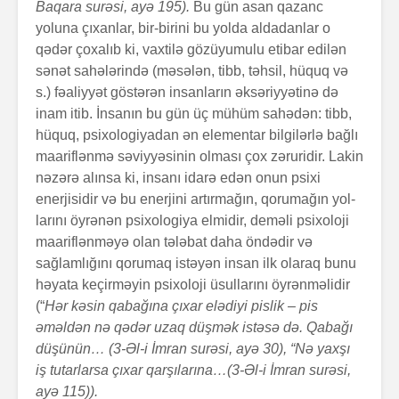
Baqara surəsi, ayə 195).
Bu gün asan qazanc
yoluna çıxanlar, bir-birini bu yolda aldadanlar o
qədər çoxalıb ki, vaxtilə gözüyumulu etibar edilən
sənət sahələrində (məsələn, tibb, təhsil, hüquq və
s.) fəaliyyət göstərən insanların əksəriyyətinə də
inam itib. İnsanın bu gün üç mühüm sahədən: tibb,
hüquq, psixologiyadan ən elementar bilgilərlə bağlı
maariflənmə səviyyəsinin olması çox zəruridir. Lakin
nəzərə alınsa ki, insanı idarə edən onun psixi
enerjisidir və bu enerjini artırmağın, qorumağın yol­
larını öyrənən psixologiya elmidir, deməli psixoloji
maariflənməyə olan tələbat daha öndədir və
sağlamlığını qorumaq istəyən insan ilk olaraq bunu
həyata keçir­mə­yin psixoloji üsullarını öyrənməlidir
(“
Hər kəsin qaba­ğı­na çıxar elədiyi pislik – pis
əməldən nə qədər uzaq düşmək istəsə də. Qabağı
düşünün… (3-Əl-i İmran surəsi, ayə 30), “Nə yaxşı
iş tutarlarsa çıxar qarşı­la­rına…(3-Əl-i İmran surəsi,
ayə 115)).