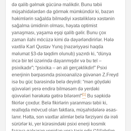
də qalib gəlmək gücünə malikdir. Bunu təbii
müşahidələr­dən də görmək mümkündür ki, bəzən
hə­kim­lərin sağalda bilmədiyi xəstəliklərə xəstənin
sağalma ümidinin olması, həyata optimist
yanaşması, yaşama eşqi qalib gəlir. Bunu çox
zaman ilahi möcüzə kimi də dəyərləndirirlər. Hələ
vaxtilə Karl Qustav Yunq (nəzəriyyəsi haqda
məlumat §3-də təqdim olunub) yazırdı ki, “dünya
incə bir tel üzərində dayanmışdır və bu tel –
psixikadır”; “psixika – ən ali gerçəklikdir!” Psixi
enerjinin bərpasında psixoanalizə güvənən Z.Freyd
isə bu güc barəsində belə deyirdi: “mən göydəki
qüvvələri yerə endirə bilməsəm də yerdəki
[1]
qüvvələri hərəkətə gətirə bilərəm!”
Bu səp­ki­də
fikirlər çoxdur. Belə fikirlərin yaranması təbii ki,
reallıqda mövcud olan faktlara, müşahidələrə əsas­
la­nır. Hətta, son vaxtlar alimlər belə fərziyəni də irəli
sürürlər ki, yer kürəsindəki psixi enerji kosmik
fəzaya qalxaraq yenidən yerə təsir edir (
“Allahdan