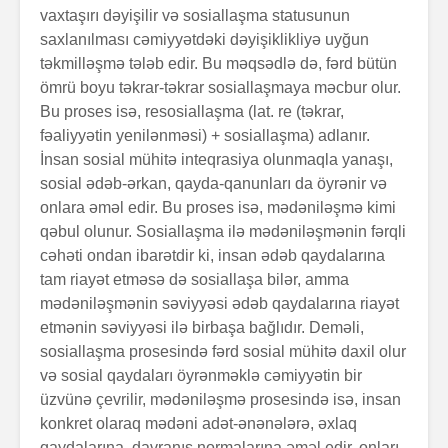
vaxtaşırı dəyişilir və sosiallaşma statusunun
saxlanılması cəmiyyətdəki dəyişiklikliyə uyğun
təkmilləşmə tələb edir. Bu məqsəd­lə də, fərd bütün
ömrü boyu təkrar-təkrar sosiallaşmaya məcbur olur.
Bu proses isə, resosiallaşma (lat. re (təkrar,
fəaliyyətin yenilənməsi) + sosiallaşma) adlanır.
İnsan sosial mühitə inteqrasiya olunmaqla yanaşı,
sosial ədəb-ərkan, qayda-qanunları da öyrənir və
onlara əməl edir. Bu proses isə, mədəniləşmə kimi
qəbul olunur. So­sial­laş­ma ilə mədəniləşmənin fərqli
cəhəti ondan ibarətdir ki, insan ədəb qaydalarına
tam riayət etməsə də sosialla­şa bilər, amma
mədəniləşmənin səviyyəsi ədəb qaydalarına riayət
etmənin səviyyəsi ilə birbaşa bağlıdır. Deməli,
sosiallaşma prosesində fərd sosial mühitə daxil olur
və sosial qaydaları öyrənməklə cəmiyyətin bir
üzvünə çevrilir, mədəniləşmə prosesində isə, insan
konkret ola­raq mədəni adət-ənənələrə, əxlaq
qaydalarına, davra­nış normalarına əməl edir, onları