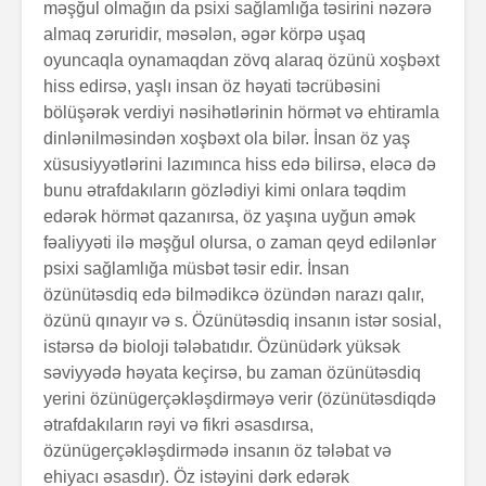
məşğul olmağın da psixi sağlamlığa təsirini nəzərə
almaq zəruridir, məsələn, əgər körpə uşaq
oyuncaqla oynamaqdan zövq alaraq özünü xoşbəxt
hiss edirsə, yaşlı insan öz həyati təcrübəsini
bölüşərək verdiyi nəsihətlərinin hörmət və ehtiramla
dinlənilməsindən xoşbəxt ola bilər. İnsan öz yaş
xüsusiyyətlərini lazımınca hiss edə bilirsə, eləcə də
bunu ətrafdakıların gözlədiyi kimi onlara təqdim
edərək hörmət qazanırsa, öz yaşına uyğun əmək
fəaliyyəti ilə məşğul olursa, o zaman qeyd edilənlər
psixi sağlamlığa müsbət təsir edir. İnsan
özünütəsdiq edə bilmədikcə özündən narazı qalır,
özünü qınayır və s. Özünütəsdiq insanın istər sosial,
istərsə də bioloji tələbatıdır. Özünüdərk yüksək
səviyyədə həyata keçirsə, bu zaman özünütəsdiq
yerini özünügerçəkləşdirməyə verir (özünütəsdiqdə
ətrafdakıların rəyi və fikri əsasdırsa,
özünügerçəkləş­dir­mədə insanın öz tələbat və
ehiyacı əsasdır). Öz istəyini dərk edərək