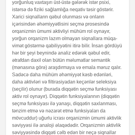
yorğunluq vaxtaşırı üst-üstə gələrək istər psixi,
istərsə də fiziki sağlamlığa neqativ təsir göstərir.
Xarici siqnalların qəbul olunması və onların
içərisindən əhə­miy­yətlisini seçmə prosesində
orqanizmin ümumi aktiv­liyi mühüm rol oy­na­­yır,
yorğun orqanizm lazım olmayan siqnallara müqa­
vimət göstərmə qabiliyyətini itirə bilir. İnsan gördüyü
hər bir şeyi beynində analiz edərək qəbul edir,
ətrafdan daxil olan bütün məlumatlar semantik
(mənasına görə) araşdırmaya və emala məruz qalır.
Sadəcə daha mühüm əhəmiyyət kəsb edənləri,
daha ak­tivləri və filtirasiyadan keçənlər seleksiya
(seçilir) olu­nur (burada diqqətin seçmə funksiyası
aktiv rol oynayır). Diqqətin funksiya­la­rının (diqqətin
seçmə funk­si­yası ilə yanaşı, diqqətin saxlanması,
tənzim etmə və nəzarət etmə funksiyaları da
mövcuddur) uğurlu icrası orqa­nizmin ümumi aktivlik
səviyyəsi ilə analoji əlaqədədir. Orqa­niz­min aktivlik
səviyyəsində diqqəti cəlb edən bir neçə siqnallar