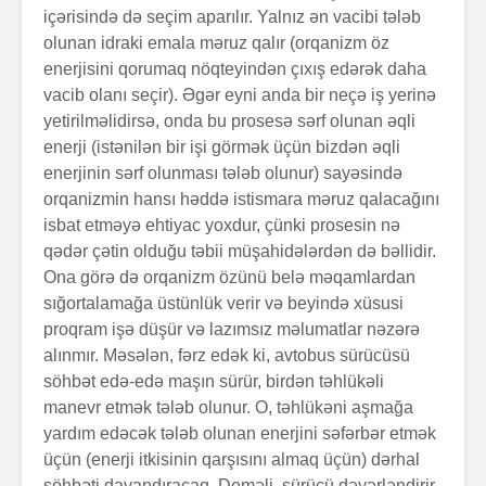
içərisində də seçim aparılır. Yalnız ən vacibi tələb
olunan idraki emala məruz qalır (orqanizm öz
enerjisini qorumaq nöqteyindən çıxış edərək daha
vacib olanı seçir). Əgər eyni anda bir neçə iş yerinə
yetirilməlidirsə, onda bu prosesə sərf olunan əqli
enerji (istənilən bir işi görmək üçün bizdən əqli
enerjinin sərf olunması tələb olunur) sayəsində
orqaniz­min hansı həddə istismara məruz qalacağını
isbat etməyə ehtiyac yoxdur, çünki prosesin nə
qədər çətin olduğu təbii müşahidələrdən də bəllidir.
Ona görə də orqanizm özünü belə məqamlardan
sığortalamağa üstünlük verir və beyində xüsusi
proqram işə düşür və lazımsız məlu­matlar nəzərə
alınmır. Məsə­lən, fərz edək ki, avtobus sürücüsü
söhbət edə-edə maşın sürür, birdən təhlükəli
manevr etmək tələb olunur. O, təhlükəni aşmağa
yardım edəcək tələb olunan enerjini səfərbər etmək
üçün (enerji itkisinin qarşısını almaq üçün) dərhal
söhbəti dayan­dı­racaq. Deməli, sürücü də­yərləndirir