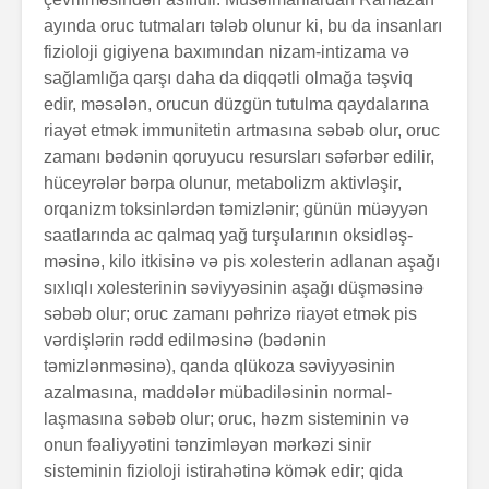
ayında oruc tutmaları tələb olunur ki, bu da insanları
fizioloji gigiyena baxı­mın­dan nizam-intizama və
sağlamlığa qarşı daha da diqqətli olmağa təşviq
edir, məsələn, orucun düzgün tutulma qaydalarına
riayət etmək immunitetin artmasına səbəb olur, oruc
zamanı bədənin qoruyucu resursları səfərbər edilir,
hüceyrələr bərpa olunur, meta­bo­lizm aktivləşir,
orqanizm toksinlərdən təmizlənir; günün mü­əy­yən
saatlarında ac qalmaq yağ turşularının oksidləş­
məsinə, kilo itkisinə və pis xolesterin adlanan aşağı
sıxlıqlı xolesterinin səviyyəsinin aşağı düşməsinə
səbəb olur; oruc zamanı pəhrizə riayət etmək pis
vərdişlərin rədd edilməsinə (bədənin
təmizlənməsinə), qanda qlü­ko­za səviyyəsinin
azalmasına, maddələr müba­dilə­sinin nor­mal­
laşmasına səbəb olur; oruc, həzm sisteminin və
onun fəaliyyətini tənzimləyən mərkəzi sinir
sisteminin fizioloji istirahətinə kömək edir; qida