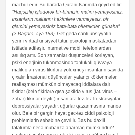
məcbur edir. Bu barədə Qurani-Kərimdə qeyd edilir:
“Haqsızlıq işlədərək bir-birinizin malını yeməyəsiniz,
insanların mallarını hakimlərə ver­mə­yəsiz, bir
qismini yeməyəsiniz bata-bata bilərəkdən günaha”
(2-Baqara, ayə 188).
Get-gedə canlı ünsiyyətin
yerini virtual ünsiyyət tutur, psixoloji maska­lardan
isti­fadə adiləşir, internet və mobil telefonlardan
asılılıq artır. Son zamanlar düşüncələri korlayan,
psixi enerjinin tü­kənməsində təhlükəli qüvvəyə
malik olan virus fikir­lə­rə yoluxmuş insanların sayı da
çıxalır. İrrasional düşün­cə­lər,­ yalançı köklən­mələr,
reallaşması mümkün olma­yacaq iddialara dair
fikirlər (belə fikirlərə qısa şəkildə virus (lat. virus –
zəhər) fikirlər deyilir) insanlara tez-tez frustrasiyalar,
depressiyalar yaşadır, uğur­lar qazanm­a­sı­na­ maneə
olur. Belə bir gərgin həyat gec-tez ciddi psixoloji
problemlərin səbəbinə çevrilir. Bəs bu daxili
təlatümlə necə mübarizə aparmaq mümkündür?
sualına cavab vermək olar ki, yal­nız sağlam həyat