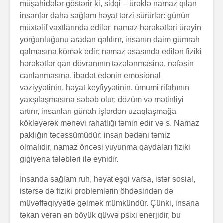
müşa­hidələr göstərir ki, sidqi – ürəklə namaz qılan
insanlar daha sağlam həyat tərzi sürürlər: günün
müxtəlif vaxtla­rın­da edilən namaz hərəkətləri ürəyin
yorğunlu­ğunu aradan qaldırır, insanın daim gümrah
qalmasına kö­mək edir; namaz əsasında edilən fiziki
hərəkətlər qan dövra­nı­nın təzələnməsinə, nəfəsin
canlan­masına, ibadət edə­nin emosional
vəziyyətinin, həyat keyfiyyətinin, ümu­­­mi rifahının
yaxşılaşmasına sə­bəb olur; dözüm və mətinliyi
artırır, insanları günah işlərdən uzaqlaşmağa
kökləyərək mənəvi rahatlığı təmin edir və s. Namaz
paklığın təcəs­sümüdür: insan bədəni təmiz
olmalıdır, na­maz öncəsi yuyunma qaydaları fiziki
gigi­ye­na tələbləri ilə eynidir.
İnsanda sağlam ruh, həyat eşqi varsa, istər sosial,
istərsə də fiziki problemlərin öhdəsindən də
müvəffə­qiy­yətlə gəlmək mümkündür. Çünki, insana
təkan verən ən böyük qüvvə psixi enerjidir, bu