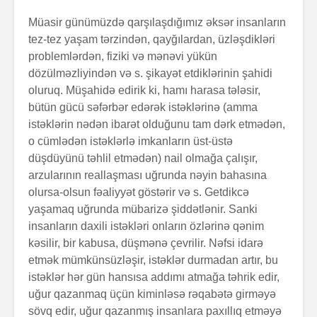
Müasir günümüzdə qarşılaşdığımız əksər insanların
tez-tez yaşam tərzindən, qayğılardan, üzləşdikləri
prob­lem­lərdən, fiziki və mənəvi yükün
dözülməzliyindən və s. şikayət etdiklərinin şahidi
oluruq. Müşahidə edirik ki, hamı harasa tələsir,
bütün gücü səfərbər edərək istəklərinə (amma
istəklərin nədən ibarət olduğunu tam dərk etmə­dən,
o cümlədən istəklərlə imkanların üst-üstə
düşdüyünü təhlil etmədən) nail olmağa çalışır,
arzularının reallaşması uğrunda nəyin bahasına
olursa-olsun fəaliyyət göstərir və s. Getdikcə
yaşamaq uğrunda mübarizə şiddətlənir. Sanki
insanların daxili istəkləri onların özlərinə qənim
kəsilir, bir kabusa, düşmənə çevrilir. Nəfsi idarə
etmək mümkün­süzləşir, istəklər durmadan artır, bu
istəklər hər gün hansısa addımı atmağa təhrik edir,
uğur qazanmaq üçün kiminləsə rəqabətə girməyə
sövq edir, uğur qazanmış insanlara paxıllıq etməyə