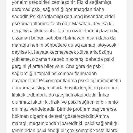
yönəlmiş tədbirləri cəmləşdirir. Fiziki sağlamlığı
qorumaq psixi sağlamlığı qorumaqdan daha
sadədir. Psixi sağlamlığı qorumaq insandan ciddi
psixomaariflən­mə tələb edir. Məsələn, deyilsə ki,
neqativ səpkili söh­bətlərdən uzaq durmaq lazımdır,
o zaman bunun səbə­bini bilməyən insan daha da
maraqla həmin söhbətlərə qulaq asmaq istəyəcək;
deyilsə ki, həyata keçməyəcək xülyalarla özünü
yüklə­mə, o zaman səbəbin axtarışı daha da psixi
gərginliyi artıra bilər və s. Ona görə də psixi
sağlamlığın təməli psixomaariflənmə­dən
qaynaqlanır. Psixomaarif­lənmə psixoloji immunite­tin
qo­run­ması istiqa­mə­tində həyata keçirilən psixopro­
filak­tik tədbirlərlə də qarşılıqlı əlaqədədir. İnkar
olunmaz faktdır ki, fiziki və psixi sağ­lam­lıq bir-birilə
qırılmaz vəhdətdə­dir. Birində probl­em baş verərsə,
hökmən digərinə də təsir göstərə­cək­dir. Amma
maraqlı məqam ondan ibarət­dir ki, psixi sağlam­lı­ğı
təmin edən psixi enerji bir çox somatik xəstə­liklərə