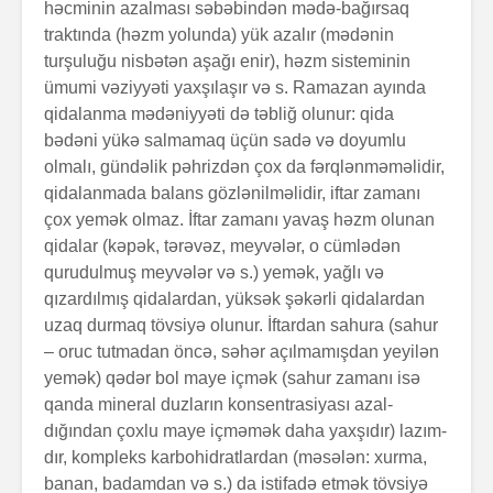
həcminin azalması səbəbindən mədə-bağırsaq
traktında (həzm yolunda) yük azalır (mədənin
turşuluğu nisbətən aşağı enir), həzm sisteminin
ümumi vəziyyəti yaxşılaşır və s. Ramazan ayında
qidalanma mədəniyyəti də təbliğ olunur: qida
bədəni yükə salmamaq üçün sadə və do­yum­lu
olmalı, gündəlik pəhrizdən çox da fərqlənmə­mə­lidir,
qidalan­mada balans gözlənilməlidir, iftar zamanı
çox yemək olmaz. İftar zamanı yavaş həzm olunan
qida­lar (kəpək, tərəvəz, meyvələr, o cümlədən
qurudulmuş meyvələr və s.)­ yemək, yağlı və
qızardılmış qidalardan, yüksək şəkərli qidalardan
uzaq durmaq tövsiyə olunur. İftardan sahura (sahur
– oruc tutmadan öncə, səhər açıl­ma­mışdan yeyilən
yemək) qədər bol maye içmək (sahur zamanı isə
qanda mineral duzların konsentrasiyası azal­
dığından çoxlu ma­ye içməmək daha yaxşıdır) lazım­
dır, kompleks karbo­hidratlardan (məsələn: xurma,
banan, badamdan və s.) da istifadə etmək tövsiyə