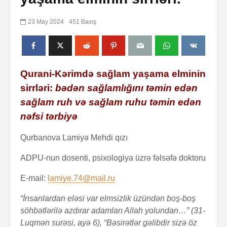
23 May 2024
451 Baxış
Qurani-K
ərimdə sağlam yaşama elminin
sirrləri:
bədən sağlamlığını təmin edən
sağlam ruh və sağlam ruhu təmin edən
nəfsi tərbiyə
Qurbanova Lamiyə Mehdi qızı
ADPU-nun dosenti, psixologiya üzrə fəlsəfə doktoru
E-mail:
lamiye.74@mail.ru
“İnsanlardan eləsi var elmsizlik üzün­dən boş-boş
söhbətlərilə azdırar adam­ları Allah yolundan…” (31-
Luqmən surəsi, ayə 6), “Bəsirətlər gəlibdir sizə öz