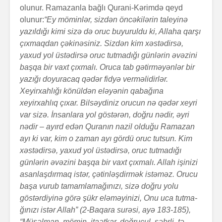
olunur. Ramazanla bağlı Qurani-Kərimdə qeyd
olunur:
“Ey mö­min­­lər, sizdən öncəkilərin taleyinə
yazıldığı kimi sizə də oruc buyu­ruldu ki, Allaha qarşı
çıxmaqdan çəkinə­siniz. Sizdən kim xəstədirsə,
yaxud yol üstədirsə oruc tutmadığı günlərin əvəzini
başqa bir vaxt çıxmalı. Oruca tab gətirməyənlər bir
yazığı doyuracaq qədər fidyə verməlidirlər.
Xeyirxahlığı könüldən eləyənin qabağına
xeyirxahlıq çıxar. Bilsəy­diniz orucun nə qədər xeyri
var sizə. İnsanlara yol göstərən, doğru nədir, əyri
nədir – ayırd edən Quranın nazil olduğu Ramazan
ayı ki var, kim o zaman ayı gördü oruc tutsun. Kim
xəstədirsə, yaxud yol üstədirsə, oruc tutmadığı
günlərin əvəzini baş­qa bir vaxt çıxmalı. Allah işinizi
asanlaşdırmaq istər, çətin­ləşdirmək istəməz. Orucu
başa vurub tamamlama­ğı­nızı, sizə doğru yolu
göstərdiyinə görə şükr eləməyinizi, Onu uca tutma­
ğı­nızı istər Allah” (2-Baqara surəsi, ayə 183-185),
“Müsəlman, mömin, itaətkar, doğrucul, səbrli, tə­