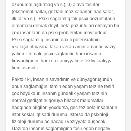
özünüreallaşdır­maq və s.); 3) əlavə təsirlər
(ekstremal hallar, gözlə­nilməz xəbərlər, hadisələr,
itkilər və s.). Psixi sağlamlıq tək psixi pozuntuların
olmaması demək deyil, belə po­zuntuları olmayan bir
çox insanların da psixi prob­lemləri mövcuddur…
Psixi sağlamlıq insanın daxili potensialının
reallaşdırılmasına təkan ve­rən əmin-amanlıq vəziy­
yə­tidir. Deməli, psixi sağlam­lıq həm insa­nın
firavanlığının, həm də cəmiyyətin effektiv fəaliyyə­
tinin əsasıdır.
Faktdır ki, insanın savadının və dünyagörüşünün
onu­n sağlamlığını təmin edən yaşam tərzinə təsiri
çox bö­yük­dür. İnsanın gündəlik yaşam tərzinin
normal gedi­şatını qoruya biləcək məlumatlar
haqqında bilgiləri yox­dursa, gec-tez belə insanların
istər sosial-iqtisadi duru­mu, istərsə də psixoloji-
fizioloji durumu acınacaqlı vəziyyətə düşəcək.
Hazırda insanın sağlamlığına təsir edən neqativ