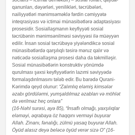
qanunları, dəyərləri, yenilikləri, təcrübələ­ri,
nailiyyətləri mənimsəməklə fərdin cəmiyyətə
inteqra­si­yası və ictimai münasibətlərə adaptasiyası
prosesidir. Sosiallaşmanın keyfiyyəti sosial
təcrübənin mənimsənil­məsi səviyyəsi ilə müəyyən
edilir. İnsan sosial təcrübəyə yiyələndikcə sosial
münasibətlərdə qarşılıqlı təsirə mə­ruz­ qalır və
nəticədə sosiallaşma prosesi daha da tək­milləşir.
Sosial münasibətlərin konstruktiv yönümdə
qurulması şəxsi keyfiyyətlərin lazımi səviyyədə
formalaşdırılma­sını tələb edir. Bu barədə Qurani-
Kərimdə qeyd olunur:
“Zalımlıq eləmiş kimsələr
əzabı gördülərmi, yumşaldıl­maz əzabları və möhlət
də verilməz heç onlara”
(16-Nəhl surəsi, ayə 85), “İnsaflı olmağı, yaxşılıqlar
eləməyi, əqrabaya öz haqqını verməyi buyurar
Allah. Zinanı, fənalığı, zülmü yasaq buyurar Allah.
Öyüd alasız deyə beləcə öyüd verər sizə O” (16-