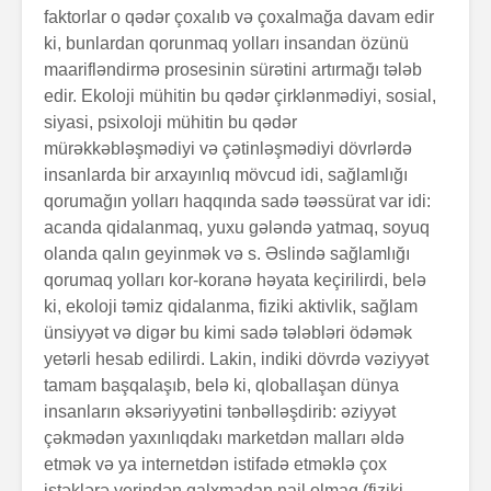
faktorlar o qədər çoxalıb və çoxalmağa davam edir
ki, bunlardan qorunmaq yolları insandan özünü
maariflən­dirmə prosesinin sürətini artırmağı tələb
edir. Ekoloji mühitin bu qədər çirklənmədiyi, sosial,
siyasi, psixoloji mühitin bu qədər
mürəkkəbləşmədiyi və çətinləşmədiyi dövrlərdə
insanlarda bir arxayınlıq mövcud idi, sağlam­lığı
qorumağın yolları haqqında sadə təəssürat var idi:
acanda qidalanmaq, yuxu gələndə yatmaq, soyuq
olanda qalın geyinmək və s. Əslində sağlamlığı
qorumaq yolları kor-koranə həyata keçirilirdi, belə
ki, ekoloji təmiz qidalanma, fiziki aktivlik, sağlam
ünsiyyət və di­gər bu kimi sadə tələbləri ödəmək
yetərli hesab edilirdi. Lakin, indiki dövrdə vəziyyət
tamam başqalaşıb, belə ki, qloballaşan dünya
insanların əksəriyyətini tənbəlləşdirib: əziyyət
çəkmədən yaxınlıq­dakı marketdən malları əldə
etmək və ya internetdən istifadə etməklə çox
istəklərə yerindən qalxmadan nail olmaq (fiziki