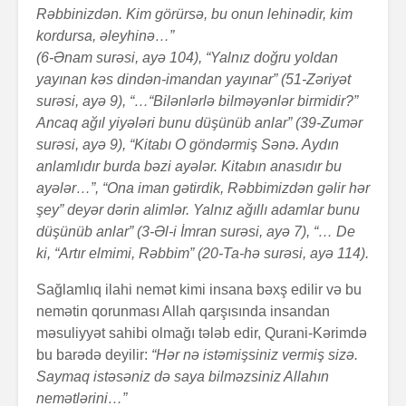
Rəbbinizdən. Kim görürsə, bu onun lehinədir, kim
kordursa, əleyhinə…”
(6-Ənam surəsi, ayə 104), “Yalnız doğru yoldan
yayınan kəs dindən-imandan yayınar” (51-Zəriyət
surəsi, ayə 9),
“…“Bilənlərlə bilməyənlər birmidir?”
An­caq
ağıl yiyələri bunu düşünüb an­lar” (39-Zumər
surəsi, ayə 9),
“Kitabı O göndərmiş Sənə. Aydın
anlamlıdır burda bəzi ayələr. Kitabın anasıdır bu
ayələr…”, “Ona iman gətirdik, Rəbbi­miz­dən gəlir hər
şey” deyər dərin alim­lər. Yalnız ağıllı adam­lar bunu
düşünüb anlar” (3-Əl-i İmran surəsi, ayə 7), “… De
ki, “Artır elmimi, Rəbbim” (20-Ta-hə surəsi, ayə 114).
Sağlamlıq ilahi nemət kimi insana bəxş edilir və bu
nemətin qorunması Allah qarşısında insandan
məsuliy­yət sahibi olmağı tələb edir, Qurani-Kərimdə
bu barədə deyilir:
“Hər nə istəmişsiniz vermiş sizə.
Saymaq istəsə­niz də saya bilməzsiniz Allahın
nemətlərini…”