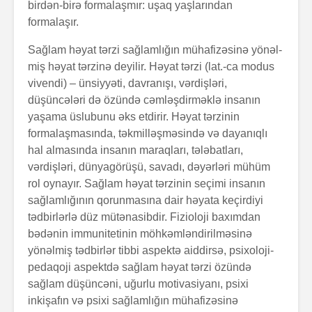
birdən-birə formalaşmır: uşaq yaşlarından
formalaşır.
Sağlam həyat tərzi sağlamlığın mühafizəsinə yönəl­
miş həyat tərzinə deyilir. Həyat tərzi (lat.-ca modus
vivendi) – ünsiyyəti, davranışı, vərdişləri,
düşüncələri də özündə cəmləşdirməklə insanın
yaşama üslubunu əks et­di­rir. Həyat tərzinin
formalaşmasında, təkmilləşmə­sində və dayanıqlı
hal almasında insanın maraqları, tələbatları,
vərdişləri, dünyagörüşü, savadı, dəyərləri mühüm
rol oynayır. Sağlam həyat tərzinin seçimi insanın
sağlam­lığının qorunmasına dair həyata keçirdiyi
tədbirlərlə düz mütənasibdir. Fizioloji baxımdan
bədənin immunitetinin möhkəmləndirilməsinə
yönəlmiş tədbirlər tibbi aspektə aiddirsə, psixoloji-
pedaqoji aspektdə sağ­lam həyat tərzi özündə
sağlam düşüncəni, uğurlu moti­va­siyanı, psixi
inkişafın və psixi sağlamlığın mühafizə­sinə