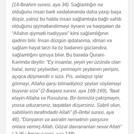
(14-İbra­him surəsi, ayə 34).
Sağlamlığın nə
olduğunu insan bərk xəstələnəndə daha yaxşı başa
düşür, yalnız bu halda insan sağlamlıqla bağlı sahib
olduğunu qiymətlən­dir­­mə­yi öyrənir və həqiqətən də
“Allahın qiymətli hədiy­yəsi” kimi sağlamlığının
qədrini bilir. İnsan düzgün qidalan­ma, idman və
sağlam həyat tərzi ilə öz bədənini gücləndirə,
sağlamlığını qoruya bilər. Bu barədə Qurani-
Kərimdə deyilir: “
Ey insanlar, yeyin yer üzündə olan
halal, təmiz şeylərdən, yeriməyin şeytanım yerişini,
açıq­ca düşməndir o sizə. Pis, əxlaqsız işlər
görməyi, Alla­ha qarşı bilmədiyiniz şeyləri söyləməyi
buyurar sizə” (2-Baqara surəsi, ayə 168-169), “İtaət
eləyin Allaha və Rəsuluna. Bir-birinizlə çəkişməyin,
yoxsa uduzarsınız, taqətdən düşərsiniz. Səbrli olun,
səbrlilərin tərəfindədir Allah” (8-Ənfəl surəsi, ayə
46), “Dünyanın­ və axi­rətin ­nemətinin yaxşısını
onlara vermiş Allah. Gözəl dav­rananları sevər Allah”
( 3-Əl-i İmran surəsi, ayə 148).