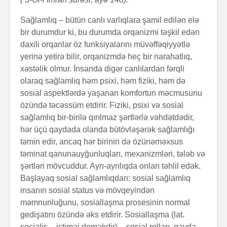
Sağlamlıq
–
bütün canlı varlıqlara şamil edilən elə
bir durumdur ki, bu durumda orqanizmi təşkil edən
daxili orqanlar öz funksiyalarını müvəffəqiyyətlə
yerinə yetirə bilir, orqanizmdə heç bir narahatlıq,
xəstəlik olmur. İnsanda digər canlılardan fərqli
olaraq sağlamlıq həm psixi, həm fiziki, həm də
sosial aspektlərdə yaşanan komfortun məcmusunu
özündə təcəssüm etdirir. Fiziki, psixi və sosial
sağlamlıq bir-birilə qırılmaz şərtlərlə vəhdətdədir,
hər üçü qaydada olanda bütövləşərək sağ­lam­lığı
təmin edir, ancaq hər birinin də özünəməxsus
təminat qanunauyğunluqları, mexanizmləri, tələb və
şərtləri mövcuddur. Ayrı-ayrılıqda onları təhlil edək.
Başlayaq sosial sağlamlıqdan: sosial sağlamlıq
insanın sosial status və mövqeyindən
məmnunluğunu, sosiallaş­ma prosesinin normal
gedişatını özündə əks etdirir. So­siallaşma (lat.
socialis – ictimai deməkdir) – sosial rol­ları, qayda-