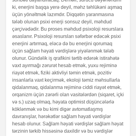
ki, enerjini başqa yerə deyil, məhz təhlükə­ni aşmaq
üçün yönəltmək lazımdır. Diqqətin yaranmasına
tələb olunan psixi enerji sonsuz deyil, məhdud
çərçi­və­də­d­ir. Bu proses məhdud psixoloji resurslara
əsaslanır. Psixoloji resursları səfərbər edəcək psixi
enerjini artırmaq, eləcə də bu enerjini qorumaq
üçün sağlam həyati vərdişlərə yiyələnmək tələb
olunur. Gündəlik iş qrafikini tərtib edərək istirahətə
vaxt ayırmağı zərurət hesab etmək, yuxu rejiminə
riayət etmək, fiziki aktivliyi təmin etmək, pozitiv
insanlarla vaxt keçirmək, ekoloji təmiz məhsullarla
qidalanmaq, qidalanma rejiminə ciddi riayət etmək,
orqanizm üçün zərərli olan vasitələrdən (siqaret, içki
və s.) uzaq olmaq, həyata optimist düşün­cə­lər­lə
köklənmək və bu kimi digər avtomatlaşmış
davranışlar, hərəkətlər sağlam həya­ti vərdişlər
hesab olunur. Sağlam həyati vərdişlər sağlam həyat
tərzinin tərkib hissəsinə daxildir və bu vərdişlər