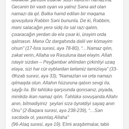
Gecənin bir vaxtı oyan və yalnız Sənə aid olan
namazı da qıl. Bəlkə həmd edilən bir məqama
qovuşdura Rəbbin Səni bununla. De ki, Rəbbim,
məni salacağın yerə sidq ilə sal razı qalım,
çıxaracağın yerdən də elə çıxar ki, ürəyim orda
qalmasın. Mənə Öz dərgahında dəlil ver köməyim
olsun” (17-İsra surəsi, ayə 78-80), “…Namaz qılın,
zəkat verin, Allaha və Rəsuluna itaət eləyin. Allah
istəyir sizdən – Peyğəmbər əhlindən çirkinliyi uzaq
eləyə, sizi hər cür eyblərdən tərtəmiz təmizləyə” (33-
Əh­zəb surəsi, ayə 33), “Namazları və orta namazı
qılmaq­da olun. Allahın hüzuruna qalxın sevgi ilə,
sayğı ilə. Bir təhlükə qarşısında qorxsanız, piyada,
minikdə ikən namaz qılın. Təhlükə sovuşanda Allahı
anın, bilmə­diyiniz
şeyləri sizə öyrətdiyi sayaq anın
Onu” (2-Baqa­ra­
surəsi, ayə 238-239), “…Sən
səcdədə ol, yaxınlaş Alla­ha”­
(96-Alaq surəsi, ayə 19).
Elmi araş­dır­malar, təbii