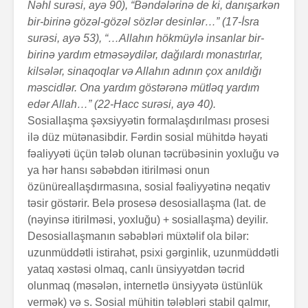
Nəhl surəsi, ayə 90), “Bəndələrinə de ki, danışarkən
bir-birinə gözəl-gözəl sözlər desinlər…” (17-İsra
surəsi, ayə 53), “…Allahın hökmüylə insanlar bir-
birinə yardım etməsəydilər, dağı­lar­dı monastırlar,
kilsələr, sinaqoqlar və Allahın adının çox anıldığı
məscidlər. Ona yardım göstərənə mütləq yardım
edər Allah…” (22-Hacc surəsi, ayə 40).
Sosiallaşma şəxsiyyətin formalaşdırılması prosesi
ilə düz mütənasibdir. Fərdin sosial mühitdə həyati
fəaliyyəti üçün tələb olunan təcrübəsinin yoxluğu və
ya hər hansı səbəbdən itirilməsi onun
özünüreallaşdırmasına, sosial fəaliyyətinə neqativ
təsir göstərir. Belə prosesə desosial­laş­ma (lat. de
(nəyinsə itirilməsi, yoxluğu) + sosiallaş­ma) deyilir.
Desosiallaşmanın səbəbləri müxtəlif ola bilər:
uzunmüddətli istirahət, psixi gərginlik, uzunmüddətli
yataq xəstəsi olmaq, canlı ünsiyyətdən təcrid
olunmaq (məsələn, internetlə ünsiyyətə üstünlük
vermək) və s. Sosial mühitin tələbləri stabil qalmır,