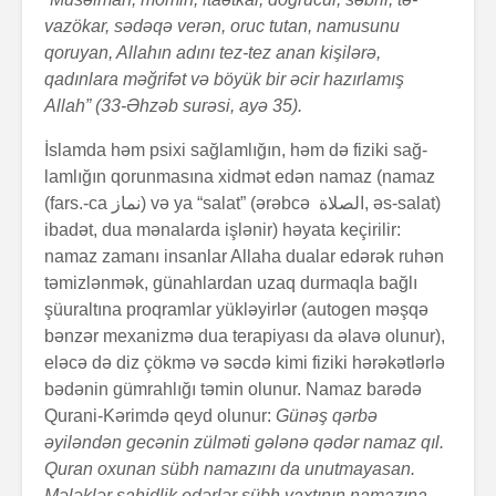
vazökar, sədəqə verən, oruc tutan, namusunu
qoruyan, Allahın adını tez-tez anan kişilərə,
qadınlara məğrifət və böyük bir əcir hazırlamış
Allah” (33-Əhzəb surəsi, ayə 35).­
İslamda həm psixi sağlamlığın, həm də fiziki sağ­
lam­lığın qorunmasına xidmət edən namaz (namaz
(fars.-ca نماز‎) və ya “salat” (ərəbcə الصلاة‎, əs-salat)
iba­dət, dua mənalarda işlənir) həyata keçirilir:
namaz zamanı in­san­lar Allaha dualar edərək ruhən
təmizlən­mək, günah­lar­dan uzaq durmaqla bağlı
şüuraltına proq­ramlar yüklə­yirlər (autogen məşqə
bənzər mexa­nizmə dua terapiyası da əlavə olunur),
eləcə də diz çökmə və səcdə kimi fiziki hərəkətlərlə
bədənin gümrahlığı təmin olunur. Namaz barədə
Qurani-Kərimdə qeyd olunur:
Günəş qərbə
əyiləndən gecənin zülməti gələnə qədər namaz qıl.
Quran oxunan sübh namazını da unutmaya­san.
Mələklər şahidlik edərlər sübh vaxtının namazına.