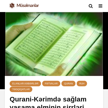
ELANLAR-XƏBƏRLƏR
FƏTVALAR
QURAN
RUH
TƏDQIQATLAR
Qurani-Kərimdə sağlam
yaşama elminin sirrləri.