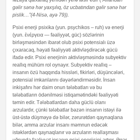
gəlir sənə hər yax­şı­lıq, öz ucbatından gəlir sənə hər
pislik…”(4-Nisə, ayə 79)).
Psixi enerji psixika (yun. psychikos – ruh) və enerji
(yun. ἐνέργεια — fəaliyyət, güc) sözlərinin
birləşməsin­dən ibarət olub psixi potensialı üzə
çıxaracaq, həyati fəaliyyəti aktivləşdirəcək gücü
ifadə edir. Psixi enerjinin aktivləşməsində subyektiv
reallıq mühüm rol oynayır. Subyektiv reallıq –
insanın özü haqqında hissləri, fikir­ləri, düşüncələri,
potensial imkanlarını dəyərləndir­mə­sidir. İnsan
inkişafını hər daim onun tələbatları və bu
tələbatların ödənilməsi istiqamətindəki fəaliyyəti
təmin edir. Tələbatlardan daha güclü olanı
arzulardır, çünki tələbatlar bəzən insanın istəyi ilə
üst-üstə düşməyə də bilər, zərurətdən qaynaqlana
bilər, amma arzular insanı məmnun edəcək
istəklərdən qaynaqlanır və arzuların reallaşması
uğrunda fəaliyyət insanın psixi enerjisini artırır. Əgər