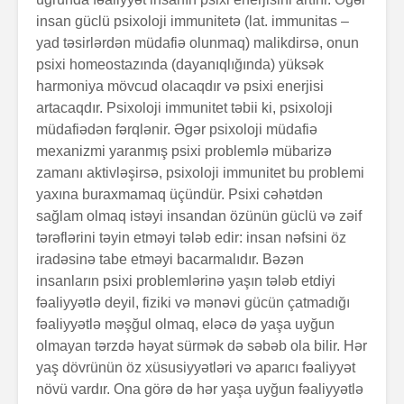
insan güclü psixoloji immunitetə (lat. immunitas –
yad təsirlərdən müdafiə olunmaq) malik­dirs­ə, onun
psixi homeostazında (dayanıqlığında) yüksək
harmoniya mövcud olacaqdır və psixi enerjisi
artacaqdır. Psixoloji immunitet təbii ki, psixoloji
müdafiədən fərqlə­nir. Əgər psixoloji müdafiə
mexanizmi yaranmış psixi problemlə mübarizə
zamanı aktivləşirsə, psixoloji immuni­­tet bu problemi
yaxına buraxmamaq üçündür. Psixi cəhətdən
sağlam olmaq istəyi insandan özünün güclü və zəif
tərəflərini təyin etməyi tələb edir: insan nəfsini öz
iradəsinə tabe etməyi bacarmalıdır. Bəzən
in­sanların psixi problemlərinə yaşın tələb etdiyi
fəaliyyə­t­lə­ deyil, fiziki və mənəvi gücün çatmadığı
fəaliyyətlə məşğul olmaq, eləcə də yaşa uyğun
olmayan tərzdə həyat sürmək də səbəb ola bilir. Hər
yaş dövrünün öz xüsusiyyətləri və aparıcı fəaliyyət
növü vardır. Ona görə də hər yaşa uyğun fəaliyyətlə