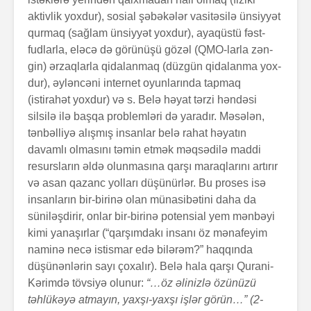
aktivlik yoxdur), sosial şəbəkələr vasitəsilə ünsiyyət
qurmaq (sağlam ünsiyyət yoxdur), ayaqüstü fəst-
fudlarla, eləcə də görü­nü­şü gözəl (QMO-larla zən­
gin) ərzaqlarla qida­lanmaq (düzgün qidalanma yox­
dur), əylən­cəni internet oyun­larında tapmaq
(istirahət yoxdur) və s. Belə həyat tərzi həndəsi
silsilə ilə başqa problem­ləri də yaradır. Məsələn,
tənbəlliyə alışmış insanlar belə rahat həyatın
davamlı olmasını təmin etmək məqsədilə maddi
resurs­ların əldə olunmasına qarşı maraqlarını artırır
və asan qazanc yolları düşünür­lər. Bu proses isə
insanların bir-birinə olan münasibətini daha da
süniləşdirir, onlar bir-birinə potensial yem mənbəyi
kimi yanaşırlar (“qarşım­da­kı insanı öz mənafeyim
naminə necə istismar edə bilərəm?” haqqın­da
düşünənlərin sayı çoxalır). Belə hala qarşı Qurani-
Kərimdə tövsiyə olunur:
“…öz əlinizlə özünüzü
təhlükəyə atmayın, yaxşı-yaxşı işlər görün…” (2-