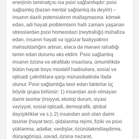
enerjinin təminatçısı isə psixi sağlamlıqdır: psixi
sağlamlıq (bəzən mental sağlamlıq da deyilir) –
insanın daxili potensialının real­laş­masına kömək
edən, adi həyati problemlərin həlli za­manı yaşanan
stresslərdən psixi homeostazı (neytrallı­ğı­) mühafizə
edən, insanın həyati və işgüzar fəaliyyətinin
məhsuldarlığını artıran, eləcə də mənəvi rahatlığı
təmin edən durumu əks etdirir. Psixi sağlamlıq
insanın özünə və ətrafdakı insanlara, ümumi­likdə
bütün həyatı boyu müxtəlif hadisələrə, sosial və
iqtisadi çətinliklərə qarşı münasibətində ifadə
olunur. Psixi sağlamlığa təsir edən faktorlar üç
böyük qrupa bölünür: 1) insandan asılı olmayan
daimi təsirlər (irsiyyət, ekoloji durum, siyasi
vəziyyət, sosial-iqtisadi, demoqrafik, qlobal
dəyişikliklər və s.); 2) insandan asılı olan daimi
təsirlər (həyat tərzi, qidalanma rejimi, fiziki və psixi
yüklənmə, adətlər, vər­dişlər, özünütəkmilləş­dir­mə,
dünyagörüşü, savad, özü­­nə nəzarət,