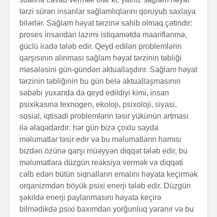
tərzi sürən insanlar sağlamlıqlarını qoruyub saxlaya
bilərlər. Sağlam həyat tərzinə sahib ol­maq çətindir:
proses insan­dan lazımi istiqamətdə maarif­lənmə,
güclü iradə tələb edir. Qeyd edilən problemlərin
qarşısının alınması sağlam həyat tərzinin təbliği
məsələsini gün-gündən aktuallaşdırır. Sağlam həyat
tərzinin təbliğinin bu gün belə aktuallaş­ma­sının
səbəbi yuxarıda da qeyd edildiyi kimi, insan
psixikasına texnogen, ekoloji, psixoloji, siyasi,
sosial, iqtisadi problemlərin təsir yükünün artması
ilə əlaqədar­dır: hər gün bizə çoxlu sayda
məlumatlar təsir edir və bu məlumatların hamısı
bizdən özünə qarşı müəyyən diqqət tələb edir, bu
məlumatlara düzgün reaksiya vermək və diqqəti
cəlb edən bütün siqnalların emalını həyata keçir­mək
orqanizmdən böyük psixi enerji tələb edir. Düzgün
şəkildə enerji paylanmasını həyata keçirə
bilmədikdə psixi baxımdan yorğunluq yaranır və bu