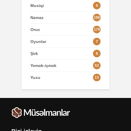
Musiqi
6
Namaz
190
Oruc
179
Oyunlar
7
Şirk
8
Yemək-içmək
53
Yuxu
13