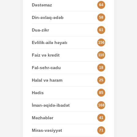
Dəstəmaz
64
Din-əxlaq-ədəb
58
Dua-zikr
61
Evlilik-ailə həyatı
156
Faiz və kredit
110
Fal-sehr-cadu
18
Halal və haram
25
Hədis
85
İman-əqidə-ibadət
168
Məzhəblər
41
Miras-vəsiyyət
71