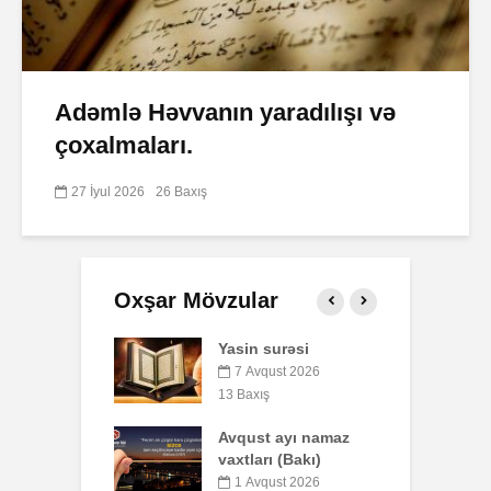
Adəmlə Həvvanın yaradılışı və
çoxalmaları.
27 İyul 2026
26 Baxış
Oxşar Mövzular
 surəsi
Qeyri-müsəlmanı
Ə
öldürən bir
qust 2026
müsəlmana qisas
ış
6
cəzası tətbiq
edilərmi?
t ayı namaz
P
rı (Bakı)
o
17 İyul 2026
b
30 Baxış
qust 2026