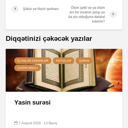
Ölüm şəkli və ya ölüm
Şükür və Nəzir qurbanı.
anı bir insanın yaxşı ya
da pis olduğuna dəlalət
edərmi?
Diqqətinizi çəkəcək yazılar
ELANLAR-XƏBƏRLƏR
FƏTVALAR
QURAN
QURAN MƏALI
Yasin surəsi
7 Avqust 2026
13 Baxış