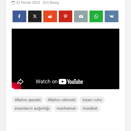
22 Fevral 2023
531 Baxış
Allahın qəzəbi
Allahın rəhməti
insan ruhu
insanların azğınlığı
mərhəmət
müsibət