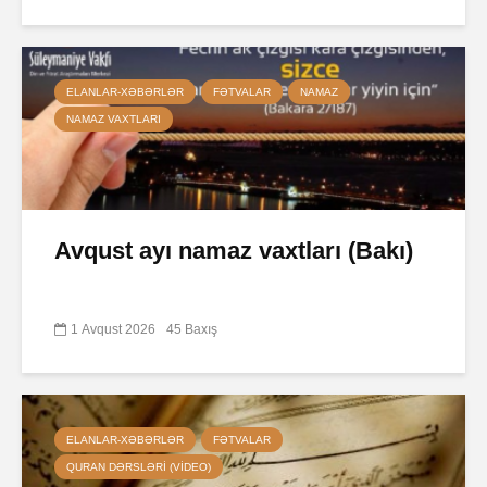
ELANLAR-XƏBƏRLƏR
FƏTVALAR
NAMAZ
NAMAZ VAXTLARI
Avqust ayı namaz vaxtları (Bakı)
1 Avqust 2026
45 Baxış
ELANLAR-XƏBƏRLƏR
FƏTVALAR
QURAN DƏRSLƏRI (VIDEO)