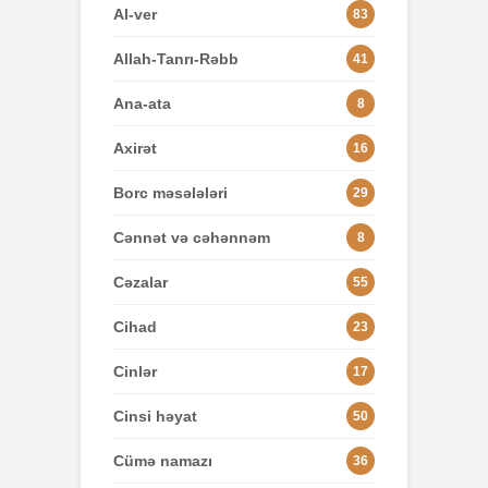
Al-ver
83
Allah-Tanrı-Rəbb
41
Ana-ata
8
Axirət
16
Borc məsələləri
29
Cənnət və cəhənnəm
8
Cəzalar
55
Cihad
23
Cinlər
17
Cinsi həyat
50
Cümə namazı
36