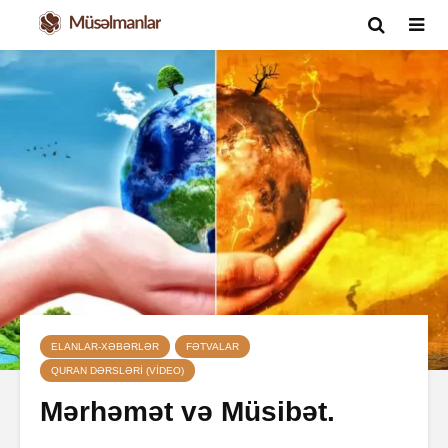
ELANLAR-XƏBƏRLƏR
FƏTVALAR
QURAN DƏRSLƏRI (VIDEO)
Mərhəmət və Müsibət.