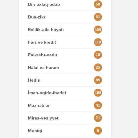
Din-əxlaq-ədəb
58
Dua-zikr
61
Evlilik-ailə həyatı
156
Faiz və kredit
110
Fal-sehr-cadu
18
Halal və haram
25
Hədis
85
İman-əqidə-ibadət
168
Məzhəblər
41
Miras-vəsiyyət
71
Musiqi
6