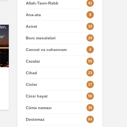
Allah-Tanrı-Rəbb
41
Ana-ata
8
Axirət
16
Borc məsələləri
29
Cənnət və cəhənnəm
8
Cəzalar
55
Cihad
23
Cinlər
17
Cinsi həyat
50
Cümə namazı
36
Dəstəmaz
64