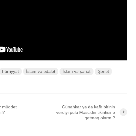
yaradılı
Səcdə surəsi
çoxalma
12 İyun 2026
27 İyu
54 Baxış
83 Baxış
33 Baxış
Bir işə, şirkətə pul
Fatir su
ƏDƏ
qoyub qazancından
24 İyu
pay almaq faiz
22 Baxış
olmazmı?
5 İyun 2026
37 Baxış
hürriyyət
İslam və ədalət
İslam və şəriət
Şəriət
r müddət
Günahkar ya da kafir birinin
mi?
verdiyi pulu Məscidin tikintisinə
qatmaq olarmı?