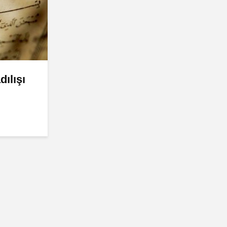
ılışı