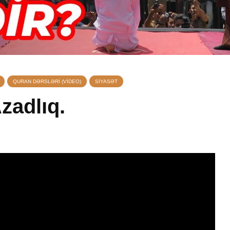
QURAN DƏRSLƏRI (VIDEO)
SIYASƏT
zadlıq.
manı
Əhzab surəsi
Yasin s
26 İyun 2026
7 Avqu
qisas
72 Baxış
20 Baxış
q
Peyğəmbərimiz
Avqust 
oxumağı və yazmağı
vaxtları
bacarırdı, yoxsa,
1 Avqu
yox?
72 Baxış
19 İyun 2026
Adəmlə
57 Baxış