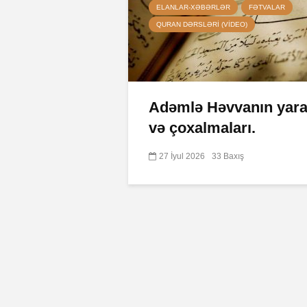
ELANLAR-XƏBƏRLƏR
FƏTVALAR
QURAN DƏRSLƏRI (VIDEO)
Adəmlə Həvvanın yarad
və çoxalmaları.
27 İyul 2026
33 Baxış