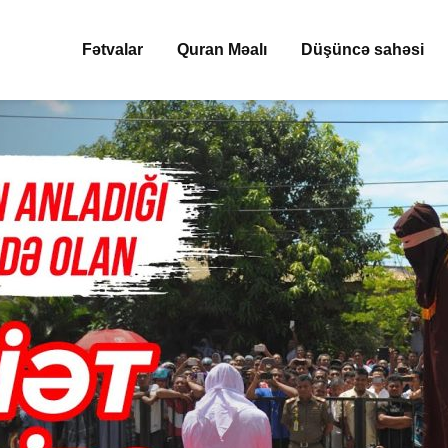
Fətvalar
Quran Məalı
Düşüncə sahəsi