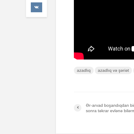
42 Baxış
Faiz nədir?
7 İyul 2026
AŞURA BAR
26 İyun 2026
49 Baxış
azadlıq
azadlıq və şəriət
Ər-arvad boşandıqdan bi
sonra təkrar evlənə bilər