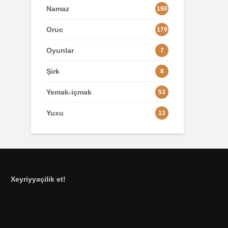
Namaz
190
Oruc
179
Oyunlar
7
Şirk
8
Yemək-içmək
53
Yuxu
13
Xeyriyyəçilik et!