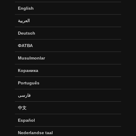
English
العربية
Deutsch
ФАТВА
Musulmonlar
Кораника
Português
فارسی
中文
Español
Nederlandse taal