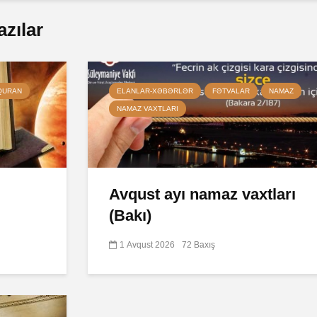
azılar
QURAN
ELANLAR-XƏBƏRLƏR
FƏTVALAR
NAMAZ
NAMAZ VAXTLARI
Avqust ayı namaz vaxtları
(Bakı)
1 Avqust 2026
72 Baxış