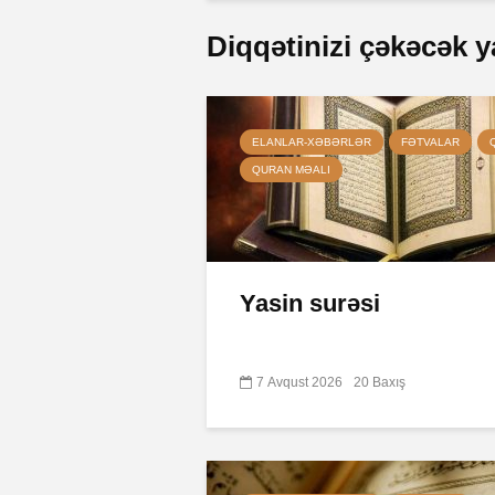
Diqqətinizi çəkəcək y
ELANLAR-XƏBƏRLƏR
FƏTVALAR
QURAN MƏALI
Yasin surəsi
7 Avqust 2026
20 Baxış