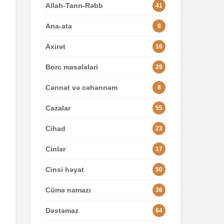
Allah-Tanrı-Rəbb
41
Ana-ata
8
Axirət
16
Borc məsələləri
29
Cənnət və cəhənnəm
8
Cəzalar
55
Cihad
23
Cinlər
17
Cinsi həyat
50
Cümə namazı
36
Dəstəmaz
64