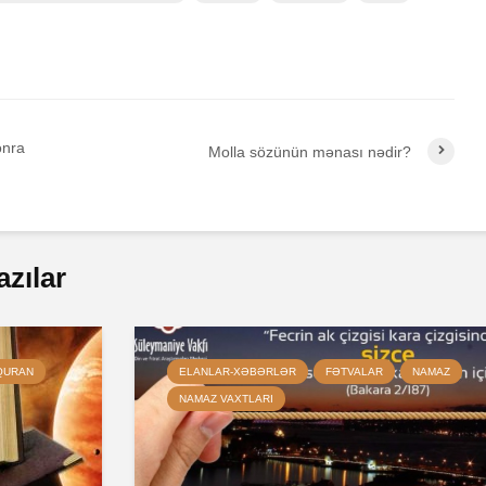
onra
Molla sözünün mənası nədir?
azılar
QURAN
ELANLAR-XƏBƏRLƏR
FƏTVALAR
NAMAZ
NAMAZ VAXTLARI