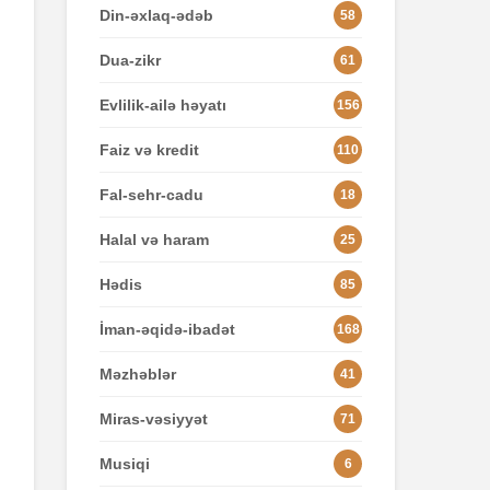
Din-əxlaq-ədəb
58
Dua-zikr
61
Evlilik-ailə həyatı
156
Faiz və kredit
110
Fal-sehr-cadu
18
Halal və haram
25
Hədis
85
İman-əqidə-ibadət
168
Məzhəblər
41
Miras-vəsiyyət
71
Musiqi
6