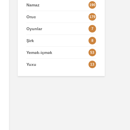
Namaz
190
Oruc
179
Oyunlar
7
Şirk
8
Yemək-içmək
53
Yuxu
13