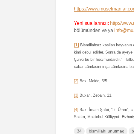
https://www.muselmanlar.com
Yeni suallarınızı:
http://www
bölümündən və ya
info@mu
[1]
Bismillahsız kəsilən heyvanın ətindən yemək olmaz deyənl
kimi qəbul edirlər. Sonra da ayəyə 
Çünki bu bir fısq/murdardır.” Halb
xəbər cümləsini inşa cümləsinə b
[2]
Bax: Maidə, 5/5.
[3]
Buxari, Zebaih, 21.
[4]
Bax: İmam Şafei, “əl- Ümm”, c.
Səkka, Məktəbul Külliyyatı Əzhəriy
34
bismillahı unutmaq
b