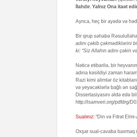
İlahdır. Yalnız Ona itaət e
Ayrıca, heç bir ayədə və hə
Bir qrup səhabə Rəsulullah
adını çəkib çəkmədiklərini 
ki: “Siz Allahın adını çəkin və
Nəticə etibarilə, bir heyvanı
adına kəsildiyi zaman haram
Razi kimi alimlər öz kitabları
və yeyəcəklərlə bağlı ən sa
Dissertasiyasını əldə edə bil
http://isamveri.org/pdfdr
Sualınız:
“Din və Fitrət Elmi
Oxşar sual-cavaba baxmaq üç