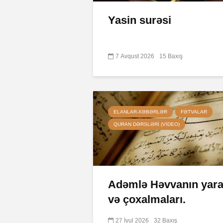
Yasin surəsi
7 Avqust 2026
15 Baxış
ELANLAR-XƏBƏRLƏR
FƏTVALAR
QURAN DƏRSLƏRI (VIDEO)
Adəmlə Həvvanın yarad
və çoxalmaları.
27 İyul 2026
32 Baxış