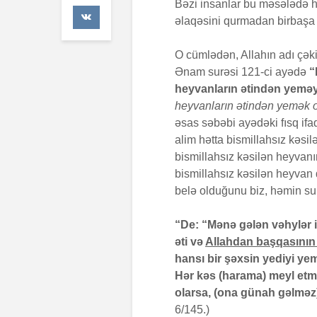
Bəzi insanlar bu məsələdə hər
41 Baxış
əlaqəsini qurmadan birbaşa 
Faiz nədir?
O cümlədən, Allahın adı çəki
7 İyul 2026
Ənam surəsi 121-ci ayədə
“
heyvanların ətindən yemə
AŞURA BAR
heyvanların ətindən yemək 
26 İyun 2026
əsas səbəbi ayədəki fısq ifa
48 Baxış
alim hətta bismillahsız kəs
bismillahsız kəsilən heyvan
bismillahsız kəsilən heyvan
belə olduğunu biz, həmin su
“De: “Mənə gələn vəhylər 
əti və
Allahdan başqasının 
hansı bir şəxsin yediyi y
Hər kəs (harama) meyl et
olarsa, (ona günah gəlməz)
6/145.)