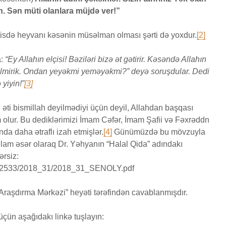
din. Sən müti olanlara müjdə ver!”
disdə heyvanı kəsənin müsəlman olması şərti də yoxdur.
[2]
a:
“Ey Allahın elçisi! Bəziləri bizə ət gətirir. Kəsəndə Allahın
bilmirik. Ondan yeyəkmi yeməyəkmi?” deyə soruşdular. Dedi
 yiyin!”
[3]
n əti bismillah deyilmədiyi üçün deyil, Allahdan başqası
 olur. Bu dediklərimizi İmam Cəfər, İmam Şafii və Fəxrəddn
nda daha ətraflı izah etmişlər.
[4]
Günümüzdə bu mövzuyla
ğlam əsər olaraq Dr. Yəhyanın “Halal Qida” adındakı
ərsiz:
g/D02533/2018_31/2018_31_SENOLY.pdf
-Araşdırma Mərkəzi” heyəti tərəfindən cavablanmışdır.
ün aşağıdakı linkə tuşlayın: