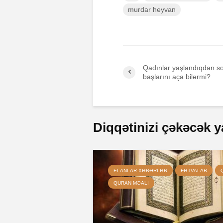
murdar heyvan
Qadınlar yaşlandıqdan s
başlarını aça bilərmi?
Diqqətinizi çəkəcək y
ELANLAR-XƏBƏRLƏR
FƏTVALAR
QURAN MƏALI