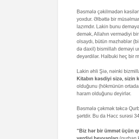
Bəsmələ çəkilmədən kəsilən 
yoxdur. Əlbəttə bir müsəlma
lazımdır. Lakin bunu deməyə
demək, Allahın vermədiyi bir
olsaydı, bütün məzhəblər (b
də daxil) bismillah deməyi 
deyərdilər. Halbuki heç bir 
Lakin əhli Şiə, nəinki bizmil
Kitabın kəsdiyi sizə, sizin 
olduğunu (hökmünün ortadan 
haram olduğunu deyirlər.
Bəsmələ çəkmək təkcə Qurban
şərtdir. Bu da Həcc surəsi 
“Biz hər bir ümmət üçün qu
verdiyi heyvanları
(qurban 