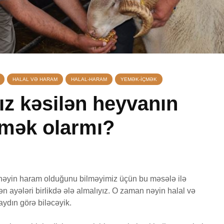
HALAL VƏ HARAM
HALAL-HARAM
YEMƏK-IÇMƏK
ız kəsilən heyvanın
emək olarmı?
manı
Əhzab surəsi
Yasin s
26 İyun 2026
7 Avqu
qisas
71 Baxış
15 Baxış
q
Peyğəmbərimiz
Avqust 
 nəyin haram olduğunu bilməyimiz üçün bu məsələ ilə
oxumağı və yazmağı
vaxtları
 ayələri birlikdə ələ almalıyız. O zaman nəyin halal və
bacarırdı, yoxsa,
1 Avqu
ydın görə biləcəyik.
yox?
56 Baxış
19 İyun 2026
Adəmlə
52 Baxış