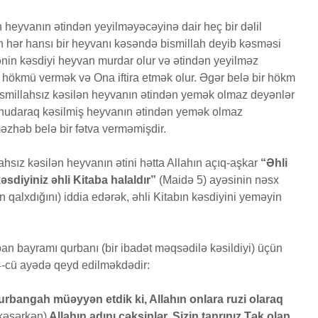
heyvanın ətindən yeyilməyəcəyinə dair heç bir dəlil
n hər hansı bir heyvanı kəsəndə bismillah deyib kəsməsi
nin kəsdiyi heyvan murdar olur və ətindən yeyilməz
 hökmü vermək və Ona iftira etmək olur. Əgər belə bir hökm
ismillahsız kəsilən heyvanın ətindən yemək olmaz deyənlər
unudaraq kəsilmiş heyvanın ətindən yemək olmaz
məzhəb belə bir fətva verməmişdir.
lahsız kəsilən heyvanın ətini hətta Allahın açıq-aşkar
“Əhli
kəsdiyiniz əhli Kitaba halaldır”
(Maidə 5) ayəsinin nəsx
qalxdığını) iddia edərək, əhli Kitabın kəsdiyini yeməyin
 bayramı qurbanı (bir ibadət məqsədilə kəsildiyi) üçün
34-cü ayədə qeyd edilməkdədir:
rbangah müəyyən etdik ki, Allahın onlara ruzi olaraq
kəsərkən)
Allahın adını çəksinlər. Sizin tanrınız Tək olan