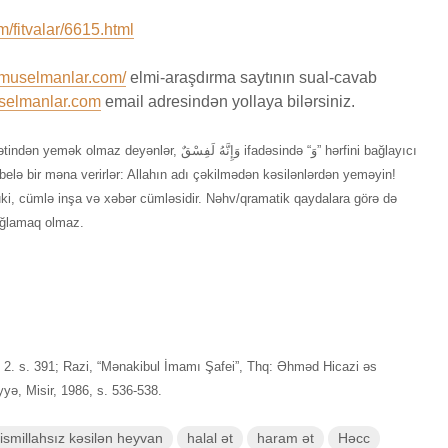
/fitvalar/6615.html
.muselmanlar.com/
elmi-araşdırma saytının sual-cavab
selmanlar.com
email adresindən yollaya bilərsiniz.
ər, وَإِنَّهُ لَفِسْقٌ ifadəsində “وَ” hərfini bağlayıcı
belə bir məna verirlər: Allahın adı çəkilmədən kəsilənlərdən yeməyin!
uki, cümlə inşa və xəbər cümləsidir. Nəhv/qramatik qaydalara görə də
ağlamaq olmaz.
 2. s. 391; Razi, “Mənakibul İmamı Şafei”, Thq: Əhməd Hicazi əs
yə, Misir, 1986, s. 536-538.
ismillahsız kəsilən heyvan
halal ət
haram ət
Həcc