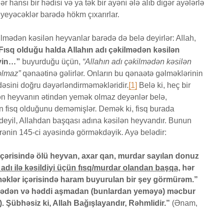
 hansı bir hədisi və ya tək bir ayəni ələ alıb digər ayələrlə
yaradılı
yeyəcəklər barədə hökm çıxarırlar.
Səcdə surəsi
çoxalma
12 İyun 2026
27 İyu
lmədən kəsilən heyvanlar barədə də belə deyirlər: Allah,
52 Baxış
81 Baxış
32 Baxış
Fısq olduğu halda Allahın adı çəkilmədən kəsilən
Bir işə, şirkətə pul
Fatir su
yin…”
buyurduğu üçün,
“Allahın adı çəkilmədən kəsilən
ƏDƏ
qoyub qazancından
24 İyu
olmaz”
qənaətinə gəlirlər. Onların bu qənaətə gəlməklərinin
pay almaq faiz
21 Baxış
dəsini doğru dəyərləndirməməkləridir.
[1]
Belə ki, heç bir
olmazmı?
ilən heyvanın ətindən yemək olmaz deyənlər belə,
5 İyun 2026
ın fisq olduğunu deməmişlər. Demək ki, fisq burada
37 Baxış
 deyil, Allahdan başqası adına kəsilən heyvandır. Bunun
rənin 145-ci ayəsində görməkdəyik. Ayə belədir:
içərisində ölü heyvan, axar qan, murdar sayılan donuz
adı ilə kəsildiyi üçün fısq/murdar olandan başqa,
hər
eməklər içərisində haram buyurulan bir şey görmürəm.”
mədən və həddi aşmadan (bunlardan yeməyə) məcbur
. Şübhəsiz ki, Allah Bağışlayandır, Rəhmlidir.”
(Ənam,