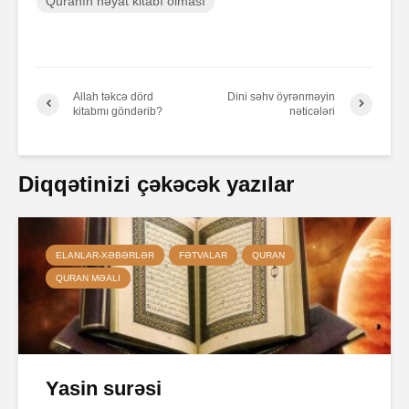
Quranın həyat kitabı olması
Allah təkcə dörd
Dini səhv öyrənməyin
kitabmı göndərib?
nəticələri
Diqqətinizi çəkəcək yazılar
ELANLAR-XƏBƏRLƏR
FƏTVALAR
QURAN
QURAN MƏALI
Yasin surəsi