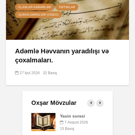
ELANLAR-XƏBƏRLƏR
FƏTVALAR
QURAN DƏRSLƏRI (VIDEO)
Adəmlə Həvvanın yaradılışı və
çoxalmaları.
27 İyul 2026
32 Baxış
Oxşar Mövzular
 surəsi
Qeyri-müsəlmanı
Ə
öldürən bir
qust 2026
müsəlmana qisas
ış
7
cəzası tətbiq