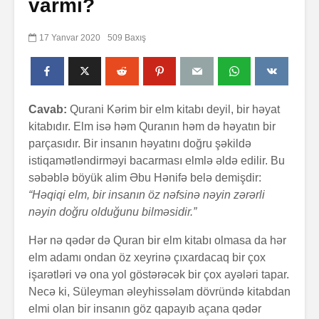
varmı?
17 Yanvar 2020
509 Baxış
Cavab:
Qurani Kərim bir elm kitabı deyil, bir həyat
kitabıdır. Elm isə həm Quranın həm də həyatın bir
parçasıdır. Bir insanın həyatını doğru şəkildə
istiqamətləndirməyi bacarması elmlə əldə edilir. Bu
səbəblə böyük alim Əbu Hənifə belə demişdir:
“Həqiqi elm, bir insanın öz nəfsinə nəyin zərərli
nəyin doğru olduğunu bilməsidir.”
Hər nə qədər də Quran bir elm kitabı olmasa da hər
elm adamı ondan öz xeyrinə çıxardacaq bir çox
işarətləri və ona yol göstərəcək bir çox ayələri tapar.
Necə ki, Süleyman əleyhissəlam dövründə kitabdan
elmi olan bir insanın göz qapayıb açana qədər