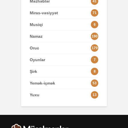
Məzhəblər
41
Miras-vəsiyyət
71
Musiqi
6
Namaz
190
Oruc
179
Oyunlar
7
Şirk
8
Yemək-içmək
53
Yuxu
13