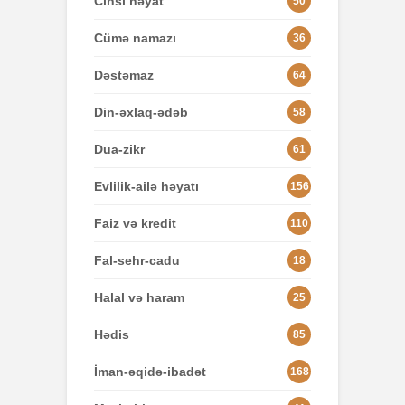
Cinsi həyat
50
Cümə namazı
36
Dəstəmaz
64
Din-əxlaq-ədəb
58
Dua-zikr
61
Evlilik-ailə həyatı
156
Faiz və kredit
110
Fal-sehr-cadu
18
Halal və haram
25
Hədis
85
İman-əqidə-ibadət
168