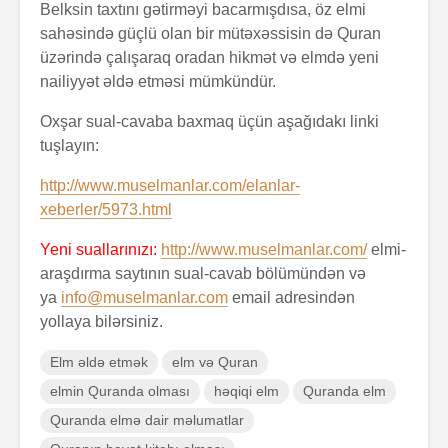
Belksin taxtını gətirməyi bacarmışdısa, öz elmi
sahəsində güçlü olan bir mütəxəssisin də Quran
üzərində çalışaraq oradan hikmət və elmdə yeni
nailiyyət əldə etməsi mümkündür.
Oxşar sual-cavaba baxmaq üçün aşağıdakı linki
tuşlayın:
http://www.muselmanlar.com/elanlar-
xeberler/5973.html
Yeni suallarınızı:
http://www.muselmanlar.com/
elmi-
araşdırma saytının sual-cavab bölümündən və
ya
info@muselmanlar.com
email adresindən
yollaya bilərsiniz.
Elm əldə etmək
elm və Quran
elmin Quranda olması
həqiqi elm
Quranda elm
Quranda elmə dair məlumatlar