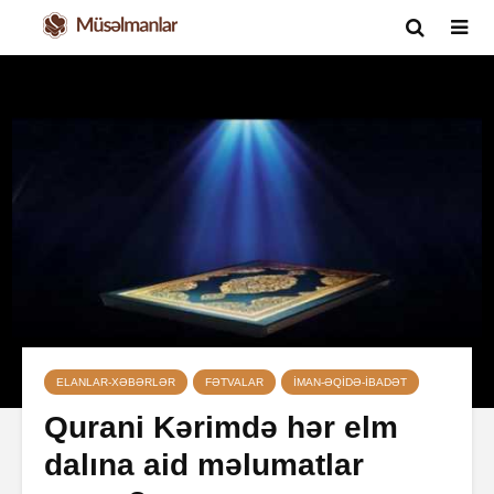
ELANLAR-XƏBƏRLƏR
FƏTVALAR
İMAN-ƏQIDƏ-IBADƏT
Qurani Kərimdə hər elm
dalına aid məlumatlar