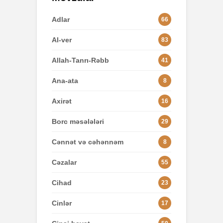
Adlar
66
Al-ver
83
Allah-Tanrı-Rəbb
41
Ana-ata
8
Axirət
16
Borc məsələləri
29
Cənnət və cəhənnəm
8
Cəzalar
55
Cihad
23
Cinlər
17