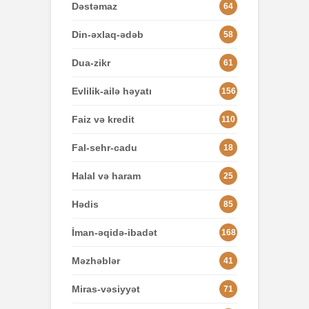
Dəstəmaz
64
Din-əxlaq-ədəb
58
Dua-zikr
61
Evlilik-ailə həyatı
156
Faiz və kredit
110
Fal-sehr-cadu
18
Halal və haram
25
Hədis
85
İman-əqidə-ibadət
168
Məzhəblər
41
Miras-vəsiyyət
71