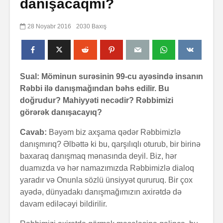
danışacaqmı?
28 Noyabr 2016
2030 Baxış
Sual: Möminun surəsinin 99-cu ayəsində insanın
Rəbbi ilə danışmağından bəhs edilir. Bu
doğrudur? Mahiyyəti necədir? Rəbbimizi
görərək danışacayıq?
Cavab:
Bəyəm biz axşama qədər Rəbbimizlə
danışmırıq? Əlbəttə ki bu, qarşılıqlı oturub, bir birinə
baxaraq danışmaq mənasında deyil. Biz, hər
duamızda və hər namazımızda Rəbbimizlə dialoq
yaradır və Onunla sözlü ünsiyyət qururuq. Bir çox
ayədə, dünyadakı danışmağımızın axirətdə də
davam ediləcəyi bildirilir.