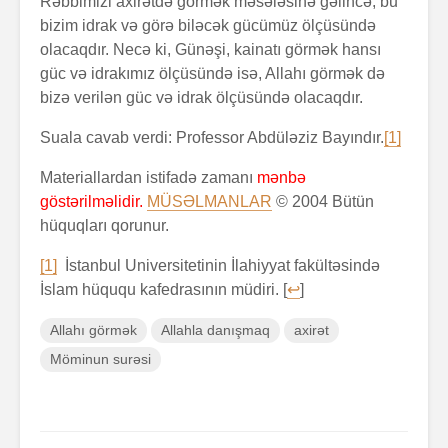
Rəbbimizi axirətdə görmək məsələsinə gəlincə, bu
bizim idrak və görə biləcək gücümüz ölçüsündə
olacaqdır. Necə ki, Günəşi, kainatı görmək hansı
güc və idrakımız ölçüsündə isə, Allahı görmək də
bizə verilən güc və idrak ölçüsündə olacaqdır.
Suala cavab verdi: Professor Abdüləziz Bayındır.
[1]
Materiallardan istifadə zamanı
mənbə
göstərilməlidir.
MÜSƏLMANLAR
© 2004 Bütün
hüquqları qorunur.
[1]
İstanbul Universitetinin İlahiyyat fakültəsində
İslam hüququ kafedrasının müdiri. [
↩
]
Allahı görmək
Allahla danışmaq
axirət
Möminun surəsi