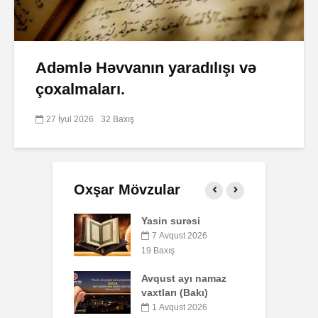
Adəmlə Həvvanın yaradılışı və
çoxalmaları.
27 İyul 2026
32 Baxış
Oxşar Mövzular
 surəsi
Qeyri-müsəlmanı
Ə
öldürən bir
qust 2026
müsəlmana qisas
ış
7
cəzası tətbiq
edilərmi?
t ayı namaz
P
rı (Bakı)
o
17 İyul 2026
b
33 Baxış
qust 2026