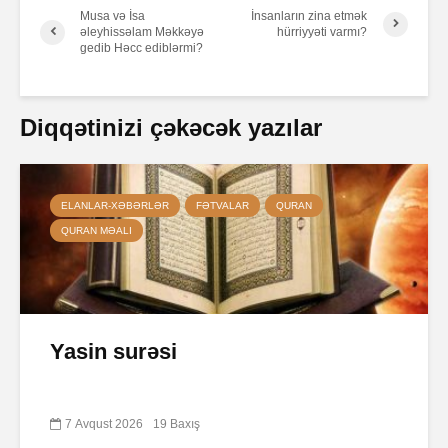
Musa və İsa
İnsanların zina etmək
əleyhissəlam Məkkəyə
hürriyyəti varmı?
gedib Həcc ediblərmi?
Diqqətinizi çəkəcək yazılar
ELANLAR-XƏBƏRLƏR
FƏTVALAR
QURAN
QURAN MƏALI
Yasin surəsi
7 Avqust 2026
19 Baxış