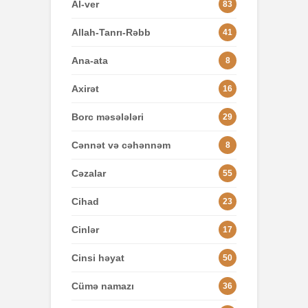
Al-ver
83
Allah-Tanrı-Rəbb
41
Ana-ata
8
Axirət
16
Borc məsələləri
29
Cənnət və cəhənnəm
8
Cəzalar
55
Cihad
23
Cinlər
17
Cinsi həyat
50
Cümə namazı
36