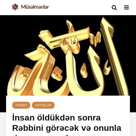
AXIRƏT
FƏTVALAR
İnsan öldükdən sonra
Rəbbini görəcək və onunla