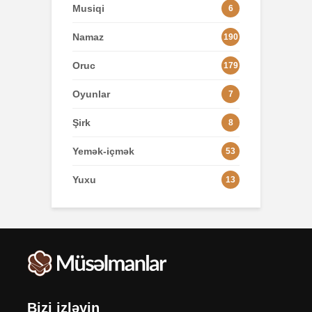
Musiqi
6
Namaz
190
Oruc
179
Oyunlar
7
Şirk
8
Yemək-içmək
53
Yuxu
13
Bizi izləyin