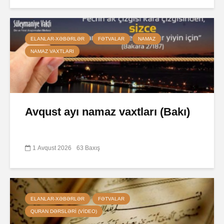
ELANLAR-XƏBƏRLƏR
FƏTVALAR
NAMAZ
NAMAZ VAXTLARI
Avqust ayı namaz vaxtları (Bakı)
1 Avqust 2026
63 Baxış
ELANLAR-XƏBƏRLƏR
FƏTVALAR
QURAN DƏRSLƏRI (VIDEO)