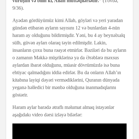
vuruşun və bilin ki, Allah müttəqilərlədir.”
(Tövbə,
9/36).
Ayədən gördüyümüz kimi Allah, göyləri və yeri yaradan
gündən etibarən ayların sayısını 12 və bunlardan 4-nün
haram ay olduğunu bildirmişdir. Yəni, bu 4 ay beynəlxalq
sülh, güvən ayları olaraq təyin edilmişdir. Lakin,
insanların çoxu buna rəayət etmirlər. Bəziləri də bu ayların
o zamanın Məkkə müşriklərinə ya da Ərəblərə məxsus
aylardan ibarət olduğunu, müasir dövrümüzdə isə buna
ehtiyac qalmadığını iddia edirlər. Bu da onların Allah’ın
kitabına layiqi dəyəri vermədiklərini, Quranın dünyada
yeganə həlledici bir mənbə olduğuna inanmadıqlarını
göstərir.
Haram aylar barədə ətraflı məlumat almaq istəyənlər
aşağıdakı video dərsi izləyə bilərlər: