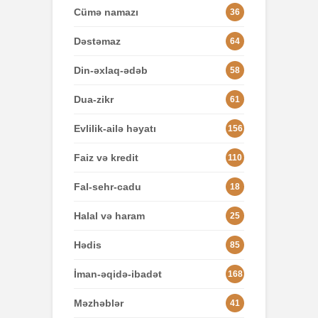
Cümə namazı
36
Dəstəmaz
64
Din-əxlaq-ədəb
58
Dua-zikr
61
Evlilik-ailə həyatı
156
Faiz və kredit
110
Fal-sehr-cadu
18
Halal və haram
25
Hədis
85
İman-əqidə-ibadət
168
Məzhəblər
41