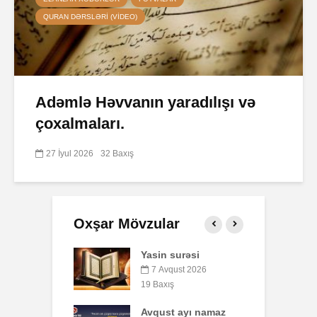
QURAN DƏRSLƏRI (VIDEO)
Adəmlə Həvvanın yaradılışı və
çoxalmaları.
27 İyul 2026
32 Baxış
Oxşar Mövzular
 surəsi
Qeyri-müsəlmanı
Ə
öldürən bir
qust 2026
müsəlmana qisas
ış
7
cəzası tətbiq
edilərmi?
t ayı namaz
P