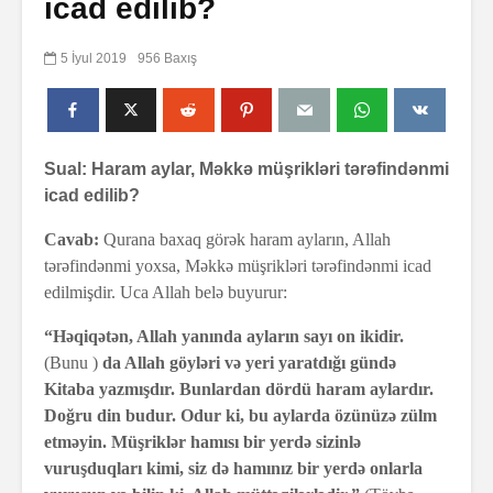
icad edilib?
5 İyul 2019
956 Baxış
Sual: Haram aylar, Məkkə müşrikləri tərəfindənmi
icad edilib?
Cavab:
Qurana baxaq görək haram ayların, Allah
tərəfindənmi yoxsa, Məkkə müşrikləri tərəfindənmi icad
edilmişdir. Uca Allah belə buyurur:
“Həqiqətən, Allah yanında ayların sayı on ikidir.
(Bunu )
da Allah göyləri və yeri yaratdığı gündə
Kitaba yazmışdır. Bunlardan dördü haram aylardır.
Doğru din budur. Odur ki, bu aylarda özünüzə zülm
etməyin. Müşriklər hamısı bir yerdə sizinlə
vuruşduqları kimi, siz də hamınız bir yerdə onlarla