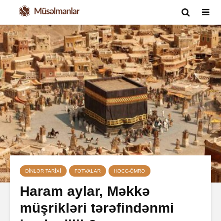
DINLƏR TARIXI
FƏTVALAR
HƏCC-ÖMRƏ
Haram aylar, Məkkə
müşrikləri tərəfindənmi