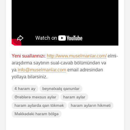
Yeni suallarınızı:
http://www.muselmanlar.com/
elmi-
araşdırma saytının sual-cavab bölümündən və
ya
info@muselmanlar.com
email adresindən
yollaya bilərsiniz.
4 haram ay
beynəlxalq qanunlar
Ərəblərə məxsus aylar
haram aylar
haram aylarda qan tökmək
haram ayların hikməti
Məkkədəki haram bölgə