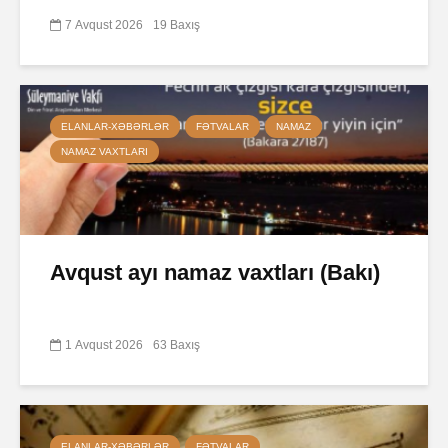
7 Avqust 2026
19 Baxış
ELANLAR-XƏBƏRLƏR
FƏTVALAR
NAMAZ
NAMAZ VAXTLARI
Avqust ayı namaz vaxtları (Bakı)
1 Avqust 2026
63 Baxış
ELANLAR-XƏBƏRLƏR
FƏTVALAR