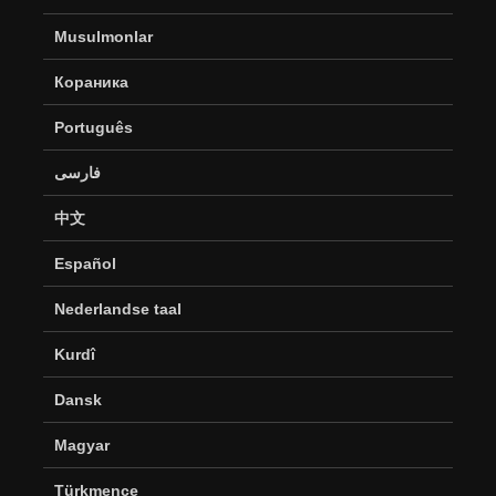
Musulmonlar
Кораника
Português
فارسی
中文
Español
Nederlandse taal
Kurdî
Dansk
Magyar
Türkmence