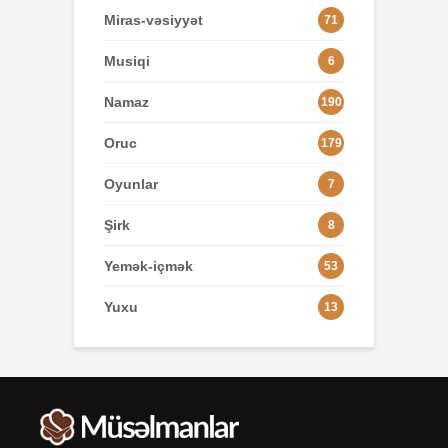
Miras-vəsiyyət
71
Musiqi
6
Namaz
190
Oruc
179
Oyunlar
7
Şirk
8
Yemək-içmək
53
Yuxu
13