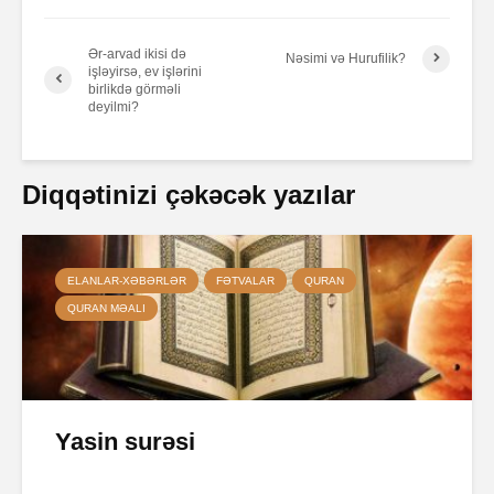
Ər-arvad ikisi də
Nəsimi və Hurufilik?
işləyirsə, ev işlərini
birlikdə görməli
deyilmi?
Diqqətinizi çəkəcək yazılar
ELANLAR-XƏBƏRLƏR
FƏTVALAR
QURAN
QURAN MƏALI
Yasin surəsi