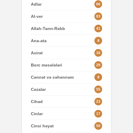
Adlar
66
Al-ver
83
Allah-Tanrı-Rəbb
41
Ana-ata
8
Axirət
16
Borc məsələləri
29
Cənnət və cəhənnəm
8
Cəzalar
55
Cihad
23
Cinlər
17
Cinsi həyat
50