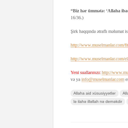
“Biz hər ümmətə: ‘Allaha ibad
16/36.)
Şirk haqqında ətraflı məlumat ist
http://www.muselmanlar.com/fit
http://www.muselmanlar.com/ela
Yeni suallarınızı:
http://www.mu
və ya
info@muselmanlar.com
em
Allaha aid xüsusiyyətlər
Al
lə ilahə illəllah nə deməkdir