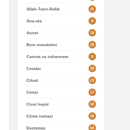
Allah-Tanrı-Rəbb
41
Ana-ata
8
Axirət
16
Borc məsələləri
29
Cənnət və cəhənnəm
8
Cəzalar
55
Cihad
23
Cinlər
17
Cinsi həyat
50
Cümə namazı
36
Dəstəmaz
64