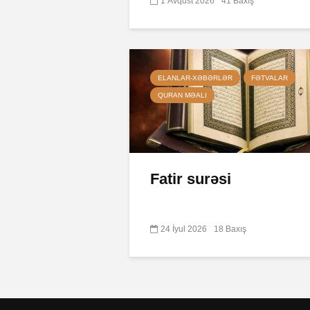
1 Avqust 2026
41 Baxış
ELANLAR-XƏBƏRLƏR
FƏTVALAR
QURAN MƏALI
Fatir surəsi
24 İyul 2026
18 Baxış