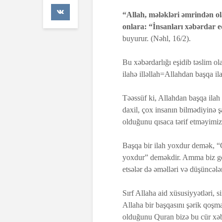
47 Baxış
“Allah, mələkləri əmrindən o
onlara: “İnsanları xəbərdar 
Əhzab surəs
buyurur. (Nəhl, 16/2).
26 İyun 2026
67 Baxış
Bu xəbərdarlığı eşidib təslim o
ilahə illəllah=Allahdan başqa ila
Təəssüf ki, Allahdan başqa ila
daxil, çox insanın bilmədiyinə 
olduğunu qısaca tərif etməyimiz
Başqa bir ilah yoxdur demək, “Qe
yoxdur” deməkdir. Amma biz görür
etsələr də əməlləri və düşüncələ
Sırf Allaha aid xüsusiyyətləri, 
Allaha bir başqasını şərik qoşm
olduğunu Quran bizə bu cür xəb