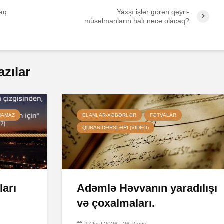
aq
Yaxşı işlər görən qeyri-
müsəlmanların halı necə olacaq?
azılar
NAMAZ
ELANLAR-XƏBƏRLƏR
FƏTVALAR
QURAN DƏRSLƏRI (VIDEO)
ları
Adəmlə Həvvanın yaradılışı
və çoxalmaları.