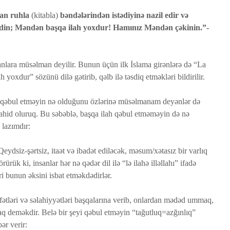
lan ruhla
(kitabla)
bəndələrindən istədiyinə nazil edir və
Bir işə, şirkətə pul
Fatir su
edin; Məndən başqa ilah yoxdur! Hamınız Məndən çəkinin.”-
i
qoyub qazancından
24 İyu
pay almaq faiz
18 Baxış
olmazmı?
Qeyri-m
5 İyun 2026
lanlara müsəlman deyilir. Bunun üçün ilk İslama girənlərə də “La
öldürən
36 Baxış
h yoxdur” sözünü dilə gətirib, qəlb ilə təsdiq etməkləri bildirilir.
müsəlm
Loğman surəsi
cəzası t
h qəbul etməyin nə olduğunu özlərinə müsəlmanam deyənlər də
edilərm
22 May 2026
şahid oluruq. Bu səbəblə, başqa ilah qəbul etməməyin də nə
17 İyu
84 Baxış
30 Baxış
 lazımdır:
ydsiz-şərtsiz, itaət və ibadət ediləcək, məsum/xətasız bir varlıq
ük ki, insanlar hər nə qədər dil ilə “lə ilahə illəllahı” ifadə
ri bunun əksini isbat etməkdədirlər.
sifətləri və səlahiyyətləri başqalarına verib, onlardan mədəd ummaq,
aq deməkdir. Belə bir şeyi qəbul etməyin “tağutluq=azğınlıq”
ər verir: