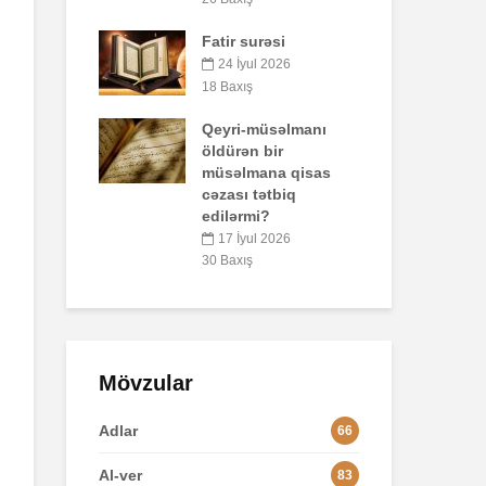
47 Baxış
rəsi
Bir
Əhzab surəsi
qo
l 2026
pay
26 İyun 2026
ol
67 Baxış
üsəlmanı
5
 bir
36 
ana qisas
ətbiq
Lo
i?
2
l 2026
84 
Mövzular
Adlar
66
Al-ver
83