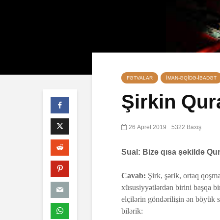
FƏTVALAR
İMAN-ƏQIDƏ-IBADƏT
Şirkin Qura
26 Aprel 2019
5322 Baxış
Səba surəsi
10 İyul 2026
40 Baxış
Sual: Bizə qısa şəkildə Qur
Faiz nədir?
Cavab:
Şirk, şərik, ortaq qoş
7 İyul 2026
xüsusiyyətlərdən birini başqa 
elçilərin göndərilişin ən böyük
AŞURA BAR
bilərik:
26 İyun 2026