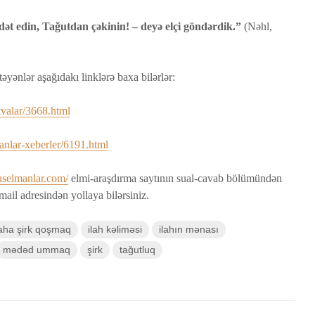
ət edin, Tağutdan çəkinin! – deyə elçi göndərdik.”
(Nəhl,
əyənlər aşağıdakı linklərə baxa bilərlər:
valar/3668.html
nlar-xeberler/6191.html
selmanlar.com/
elmi-araşdırma saytının sual-cavab bölümündən
ail adresindən yollaya bilərsiniz.
laha şirk qoşmaq
ilah kəliməsi
ilahın mənası
mədəd ummaq
şirk
tağutluq