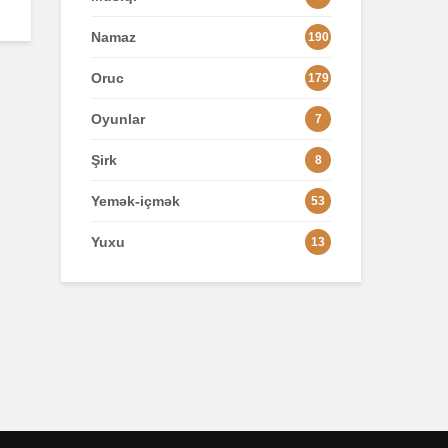
Namaz
190
Oruc
179
Oyunlar
7
Şirk
8
Yemək-içmək
53
Yuxu
13