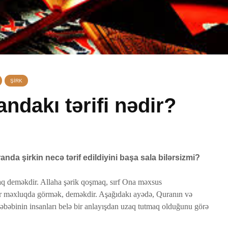
ŞIRK
ndakı tərifi nədir?
Peyğəmbərimiz
Avqust 
oxumağı və yazmağı
vaxtları
bacarırdı, yoxsa,
1 Avqu
anda şirkin necə tərif edildiyini başa sala bilərsizmi?
yox?
41 Baxış
19 İyun 2026
maq deməkdir. Allaha şərik qoşmaq, sırf Ona məxsus
Adəmlə
50 Baxış
51 Baxış
bir məxluqda görmək, deməkdir. Aşağıdakı ayədə, Quranın və
yaradılı
 səbəbinin insanları belə bir anlayışdan uzaq tutmaq olduğunu görə
Səcdə surəsi
çoxalma
ƏDƏ
12 İyun 2026
27 İyu
79 Baxış
26 Baxış