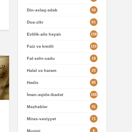
Din-əxlaq-ədəb
58
Dua-zikr
61
Evlilik-ailə həyatı
156
Faiz və kredit
110
Fal-sehr-cadu
18
Halal və haram
25
Hədis
85
İman-əqidə-ibadət
168
Məzhəblər
41
Miras-vəsiyyət
71
Musiqi
6