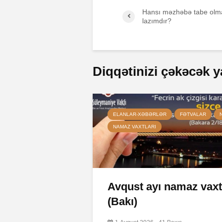
Hansı məzhəbə tabe olm
lazımdır?
Diqqətinizi çəkəcək y
ELANLAR-XƏBƏRLƏR
FƏTVALAR
NAMAZ VAXTLARI
Avqust ayı namaz vaxt
(Bakı)