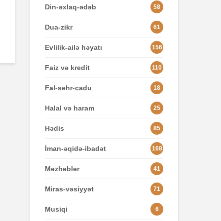
Din-əxlaq-ədəb
58
Dua-zikr
61
Evlilik-ailə həyatı
156
Faiz və kredit
110
Fal-sehr-cadu
18
Halal və haram
25
Hədis
85
İman-əqidə-ibadət
168
Məzhəblər
41
Miras-vəsiyyət
71
Musiqi
6