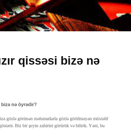
zır qissəsi bizə nə
manı
Əhzab surəsi
Yasin s
26 İyun 2026
7 Avqu
qisas
70 Baxış
14 Baxış
q
Peyğəmbərimiz
Avqust 
 bizə nə öyrədir?
oxumağı və yazmağı
vaxtları
bacarırdı, yoxsa,
1 Avqu
bizə gözlə görünən məlumatlarla gözlə görülməyən müxtəlif
yox?
54 Baxış
19 İyun 2026
göstərir. Biz bir şeyin zahirini görürük və bilirik. Yəni, bu
Adəmlə
52 Baxış