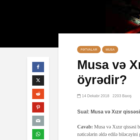
FƏTVALAR
MUSA
Musa və Xı
öyrədir?
Qeyri-müsəl
öldürən bir
müsəlmana 
14 Dekabr 2018
2203 Baxış
cəzası tətbi
edilərmi?
Sual: Musa və Xızır qissəsi
17 İyul 2026
30 Baxış
Cavab:
Musa və Xızır qissəsi 
Səba surəsi
nəticələrin əldə edilə biləcəyini 
10 İyul 2026