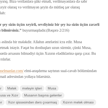
yırıq. Bizə verilənlərə şükr etməli, verilməyənlərə də səbr
yaradılı
xeyir olaraq və verilməyən şeyin də mütləq şər olaraq
Səcdə surəsi
çoxalma
lah:
12 İyun 2026
27 İyu
52 Baxış
81 Baxış
29 Baxış
 şey sizin üçün xeyirli, sevdiyiniz bir şey isə sizin üçün zərərli
Bir işə, şirkətə pul
Fatir su
)
bilmirsiniz.”
buyurmaqdadır.(Bəqərə 2/216)
ƏDƏ
qoyub qazancından
24 İyu
pay almaq faiz
6
20 Baxış
 əslində bir mələkdir. Allahın əmrlərini icra edir. Musa
olmazmı?
etmək istəyir. Fəqət bu dostluqları uzun sürmür, çünki Musa,
5 İyun 2026
ərdə arxasını bilmədiyi üçün Xızırın elədiklərinə qarşı çıxır. Bu
37 Baxış
ılırlar.
selmanlar.com/
elmi-araşdırma saytının sual-cavab bölümündən
ail adresindən yollaya bilərsiniz.
r
Mələk
mələyin işləri
Musa
usa və Xızır
Musanın başına gələnlər
ır
Xızır qissəsindən dərs çıxarmaq
Xızırın mələk olması