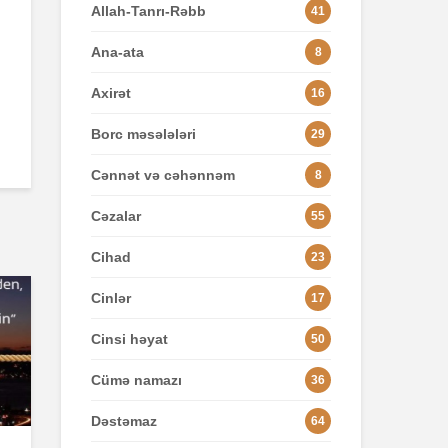
Allah-Tanrı-Rəbb
41
Ana-ata
8
Axirət
16
Borc məsələləri
29
Cənnət və cəhənnəm
8
Cəzalar
55
Cihad
23
Cinlər
17
Cinsi həyat
50
Cümə namazı
36
Dəstəmaz
64