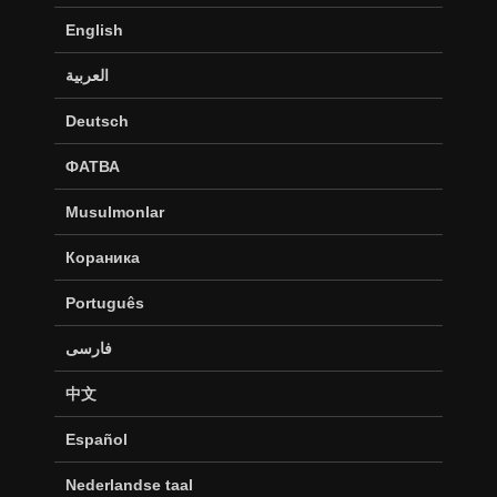
English
العربية
Deutsch
ФАТВА
Musulmonlar
Кораника
Português
فارسی
中文
Español
Nederlandse taal