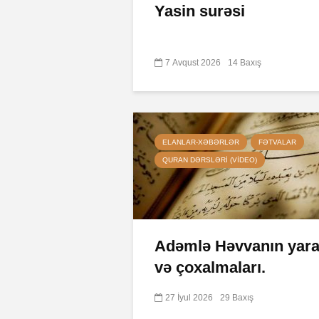
Yasin surəsi
7 Avqust 2026
14 Baxış
ELANLAR-XƏBƏRLƏR
FƏTVALAR
QURAN DƏRSLƏRI (VIDEO)
Adəmlə Həvvanın yarad
və çoxalmaları.
27 İyul 2026
29 Baxış