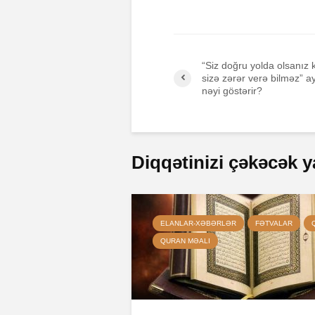
“Siz doğru yolda olsanız k
sizə zərər verə bilməz” a
nəyi göstərir?
Diqqətinizi çəkəcək y
ELANLAR-XƏBƏRLƏR
FƏTVALAR
QURAN MƏALI