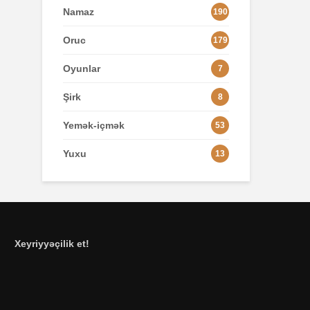
Namaz
190
Oruc
179
Oyunlar
7
Şirk
8
Yemək-içmək
53
Yuxu
13
Xeyriyyəçilik et!