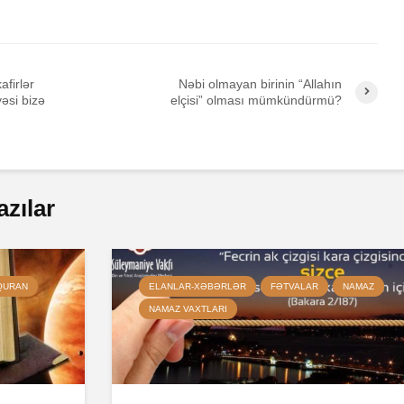
afirlər
Nəbi olmayan birinin “Allahın
yəsi bizə
elçisi” olması mümkündürmü?
azılar
QURAN
ELANLAR-XƏBƏRLƏR
FƏTVALAR
NAMAZ
NAMAZ VAXTLARI