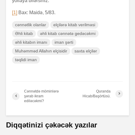
yollaya bilərsiniz.
[1]
Bax: Maidə, 5/83.
cənnətlik olanlar
elçilərə kitab verilməsi
Əhli kitab
əhli kitab cənnətə gedəcəkmi
əhli kitabın imanı
iman şərti
Muhəmməd Allahın elçisidir
saxta elçilər
təqlidi iman
Cənnətdə möminlərə
Quranda
şərab ikram
Hicab/Başörtüsü.
ediləcəkmi?
Diqqətinizi çəkəcək yazılar