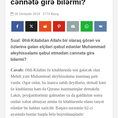
cənnətə girə bilərmi?
28 Sentyabr 2018
2774 Baxış
Sual: Əhli-Kitabdan Allahı bir olaraq görən və
özlərinə gələn elçiləri qəbul edənlər Muhəmməd
əleyhissəlamı qəbul etmədən cənnətə girə
bilərmi?
Cavab:
Əhli-Kitabın öz kitablarında son gələcək olan
Mehdi yəni Muhəmməd əleyhissəlama inanmaq şərti
vardır. Əgər onlar, bu inanca sahib deyillərsə, deməli həm
öz kitablarına həm də Qurana inanmamışlar deməkdir.
Lakin, peyğəmbərimiz gəlmədən ya da gəldikdən sonra
ondan xəbər almayan amma öz kitablarında olana rəayət
edənlər bu haldan xaricdir.
Bəqərə surəsinin 62-ci
ayəsində bunlar haqda belə buyrulmaqdadır: