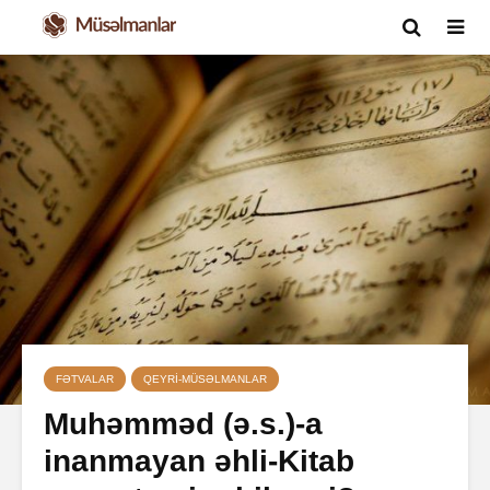
FƏTVALAR
QEYRI-MÜSƏLMANLAR
Muhəmməd (ə.s.)-a
inanmayan əhli-Kitab