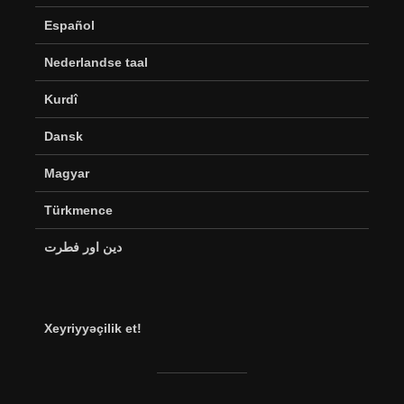
Español
Nederlandse taal
Kurdî
Dansk
Magyar
Türkmence
دین اور فطرت
Xeyriyyəçilik et!