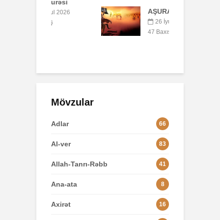
surəsi
B
AŞURA BARƏDƏ
q
yul 2026
p
26 İyun 2026
ış
o
47 Baxış
3
Mövzular
Adlar
66
Al-ver
83
Allah-Tanrı-Rəbb
41
Ana-ata
8
Axirət
16