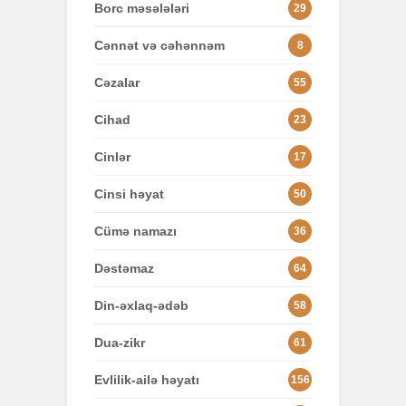
Borc məsələləri
29
Cənnət və cəhənnəm
8
Cəzalar
55
Cihad
23
Cinlər
17
Cinsi həyat
50
Cümə namazı
36
Dəstəmaz
64
Din-əxlaq-ədəb
58
Dua-zikr
61
Evlilik-ailə həyatı
156