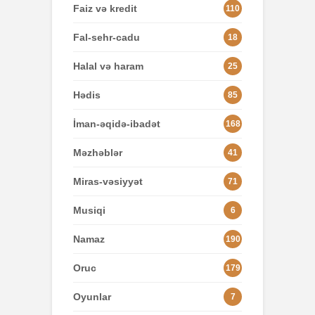
Faiz və kredit
110
Fal-sehr-cadu
18
Halal və haram
25
Hədis
85
İman-əqidə-ibadət
168
Məzhəblər
41
Miras-vəsiyyət
71
Musiqi
6
Namaz
190
Oruc
179
Oyunlar
7