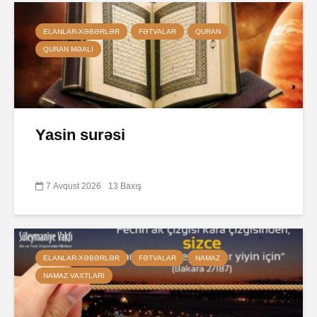
ELANLAR-XƏBƏRLƏR
FƏTVALAR
QURAN
QURAN MƏALI
Yasin surəsi
7 Avqust 2026
13 Baxış
ELANLAR-XƏBƏRLƏR
FƏTVALAR
NAMAZ
NAMAZ VAXTLARI