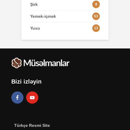
Şirk
8
Yemək-içmək
53
Yuxu
13
Bizi izləyin
Türkçe Resmi Site