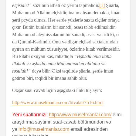
elçisidir!”
sözünün isbatı öz yerini tapmalıdır.
[1]
Şüarla,
Muhəmməd Allahın elçisidir, inanmalısan deməklə, iman
şərti peyda olmaz. Hər əsrdə yüzlərlə saxta elçilər ortaya
çıxır. Bütün bunların bir sənədi, əsası tələb edilməlidir.
Muhəmməd əleyhissəlamın bir sənədi, əsası var idi ki, o
da Qurani-Kərimdir. Onu və digər elçiləri saxtalarından
ayıran ən mühüm xüsusiyyət, özlərinə kitab verilməsidir.
Bu kitabı oxuyan kəs, rahatlıqla
“Əşhədü ənla ilahə
illəllah və əşhədü ənnə Muhəmmədən abduhu və
rəsuluh!”
deyə bilir. Əksi təqdirdə şüarla, şərtlə iman
gətirən biri, təqlidi bir imana sahib olur.
Oxşar sual-cavab üçün aşağıdaki linki tuşlayın:
http://www.muselmanlar.com/fitvalar/7516.html
Yeni suallarınızı:
http://www.muselmanlar.com/
elmi-
araşdırma saytının sual-cavab bölümündən və
ya
info@muselmanlar.com
email adresindən