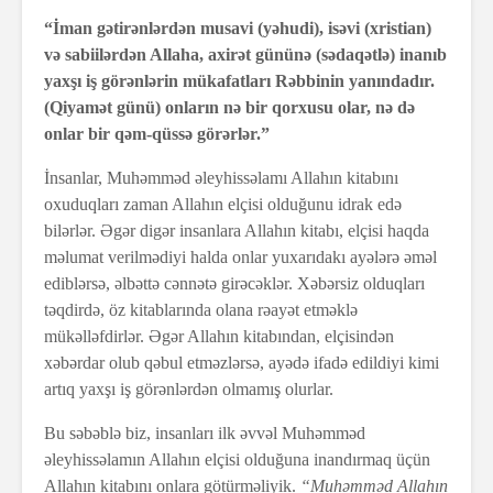
“İman gətirənlərdən musavi (yəhudi), isəvi (xristian)
və sabiilərdən Allaha, axirət gününə (sədaqətlə) inanıb
yaxşı iş görənlərin mükafatları Rəbbinin yanındadır.
(Qiyamət günü) onların nə bir qorxusu olar, nə də
onlar bir qəm-qüssə görərlər.”
İnsanlar, Muhəmməd əleyhissəlamı Allahın kitabını
oxuduqları zaman Allahın elçisi olduğunu idrak edə
bilərlər. Əgər digər insanlara Allahın kitabı, elçisi haqda
məlumat verilmədiyi halda onlar yuxarıdakı ayələrə əməl
ediblərsə, əlbəttə cənnətə girəcəklər. Xəbərsiz olduqları
təqdirdə, öz kitablarında olana rəayət etməklə
mükəlləfdirlər. Əgər Allahın kitabından, elçisindən
xəbərdar olub qəbul etməzlərsə, ayədə ifadə edildiyi kimi
artıq yaxşı iş görənlərdən olmamış olurlar.
Bu səbəblə biz, insanları ilk əvvəl Muhəmməd
əleyhissəlamın Allahın elçisi olduğuna inandırmaq üçün
Allahın kitabını onlara götürməliyik.
“Muhəmməd Allahın