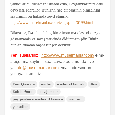
yəhudilər bu fürsətdən istifadə edib, Peyğəmbərimizi qatil
deyə ifşa edərdilər. Bunların heç bir əsasının olmadığını
saytımızın bu linkində qeyd etmişik:
http://www.muselmanlar.com/tedqiqatlar/6199.html
Bilavasitə, Rəsulullah heç kimə iman məsələsində təzyiq
göstərməmiş və savaş xaricində öldürtməmişdir. Bütün
bunlar iftiradan başqa bir şey deyildir.
Yeni suallarınızı:
http://www.muselmanlar.com/
elmi-
araşdırma saytının sual-cavab bölümündən və
ya
info@muselmanlar.com
email adresindən
yollaya bilərsiniz.
Bəni Qüreyza
əsirlər
əsirləri öldürmək
iftira
Kab b. Əşrəf
peyğəmbər
peyğəmbərin əsirləri öldürməsi
süi qəsd
yəhudilər