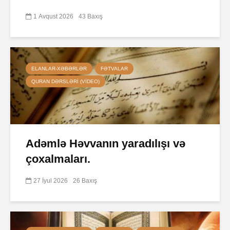
1 Avqust 2026
43 Baxış
ELANLAR-XƏBƏRLƏR
FƏTVALAR
QURAN DƏRSLƏRI (VIDEO)
Adəmlə Həvvanın yaradılışı və
çoxalmaları.
27 İyul 2026
26 Baxış