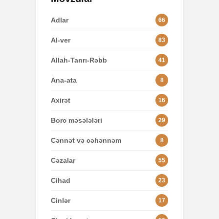
Adlar
66
Al-ver
83
Allah-Tanrı-Rəbb
41
Ana-ata
8
Axirət
16
Borc məsələləri
29
Cənnət və cəhənnəm
8
Cəzalar
55
Cihad
23
Cinlər
17