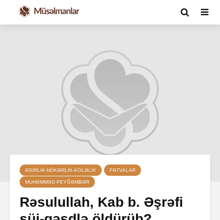
ƏSIRLIK-NÖKƏRLIK-KÖLƏLIK
FƏTVALAR
MUHƏMMƏD PEYĞƏMBƏR
Rəsulullah, Kab b. Əşrəfi
süi-qəsdlə öldürüb?