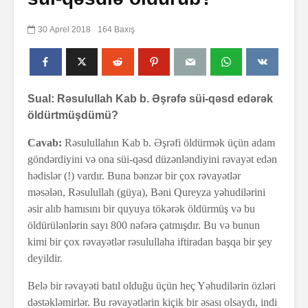
30 Aprel 2018
164 Baxış
Sual: Rəsulullah Kab b. Əşrəfə süi-qəsd edərək
öldürtmüşdümü?
Cavab:
Rəsulullahın Kab b. Əşrəfi öldürmək üçün adam
göndərdiyini və ona süi-qəsd düzənləndiyini rəvayət edən
hədislər (!) vardır. Buna bənzər bir çox rəvayətlər
məsələn, Rəsulullah (güya), Bəni Qureyza yəhudilərini
əsir alıb hamısını bir quyuya tökərək öldürmüş və bu
öldürülənlərin sayı 800 nəfərə çatmışdır. Bu və bunun
kimi bir çox rəvayətlər rəsulullaha iftiradan başqa bir şey
deyildir.
Belə bir rəvayəti batıl olduğu üçün heç Yəhudilərin özləri
dəstəkləmirlər. Bu rəvayətlərin kiçik bir əsası olsaydı, indi