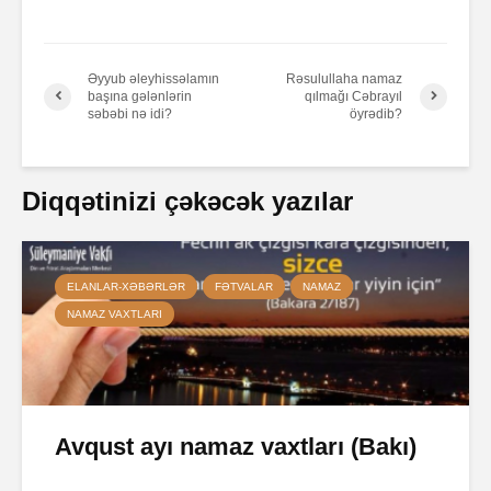
Əyyub əleyhissəlamın
Rəsulullaha namaz
başına gələnlərin
qılmağı Cəbrayıl
səbəbi nə idi?
öyrədib?
Diqqətinizi çəkəcək yazılar
ELANLAR-XƏBƏRLƏR
FƏTVALAR
NAMAZ
NAMAZ VAXTLARI
Avqust ayı namaz vaxtları (Bakı)