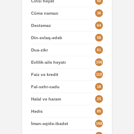
Cinsi həyat
50
Cümə namazı
36
Dəstəmaz
64
Din-əxlaq-ədəb
58
Dua-zikr
61
Evlilik-ailə həyatı
156
Faiz və kredit
110
Fal-sehr-cadu
18
Halal və haram
25
Hədis
85
İman-əqidə-ibadət
168