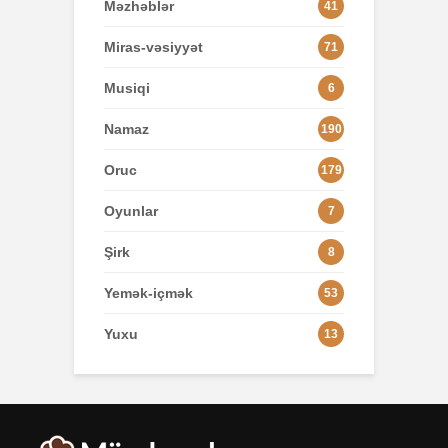
Məzhəblər
41
Miras-vəsiyyət
71
Musiqi
6
Namaz
190
Oruc
179
Oyunlar
7
Şirk
8
Yemək-içmək
53
Yuxu
13