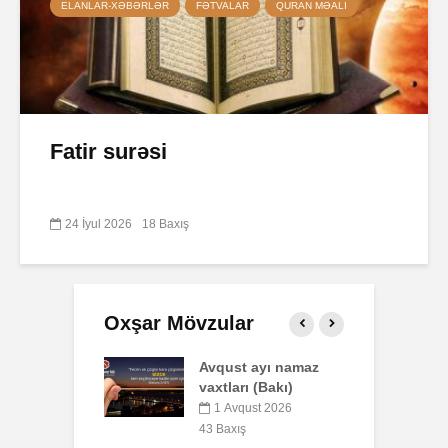
ELANLAR-XƏBƏRLƏR
FƏTVALAR
QURAN MƏALI
Fatir surəsi
24 İyul 2026
18 Baxış
Oxşar Mövzular
t ayı namaz
Səba surəsi
P
rı (Bakı)
o
10 İyul 2026
b
qust 2026
40 Baxış
y
ış
Faiz nədir?