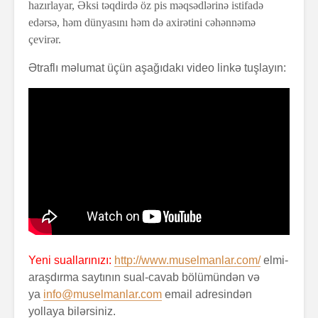
hazırlayar, Əksi təqdirdə öz pis məqsədlərinə istifadə
edərsə, həm dünyasını həm də axirətini cəhənnəmə
çevirər.
Ətraflı məlumat üçün aşağıdakı video linkə tuşlayın:
Yeni suallarınızı:
http://www.muselmanlar.com/
elmi-
araşdırma saytının sual-cavab bölümündən və
ya
info@muselmanlar.com
email adresindən
yollaya bilərsiniz.