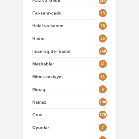
Faiz və kredit
110
Fal-sehr-cadu
18
Halal və haram
25
Hədis
85
İman-əqidə-ibadət
168
Məzhəblər
41
Miras-vəsiyyət
71
Musiqi
6
Namaz
190
Oruc
179
Oyunlar
7