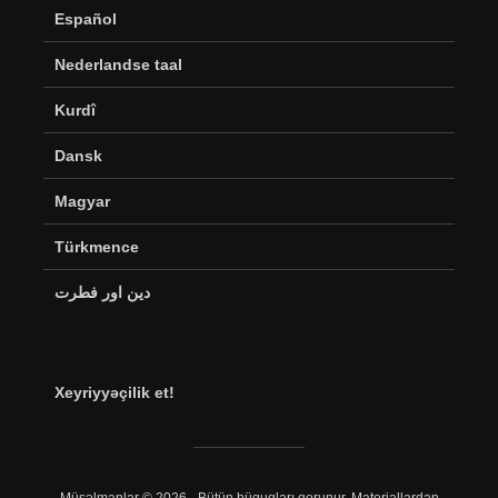
Español
Nederlandse taal
Kurdî
Dansk
Magyar
Türkmence
دین اور فطرت
Xeyriyyəçilik et!