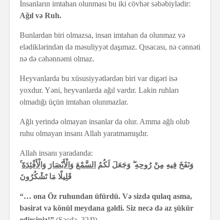
İnsanların imtahan olunması bu iki cövhər səbəbiylədir:
Ağıl və Ruh.
Bunlardan biri olmazsa, insan imtahan da olunmaz və
elədiklərindən də məsuliyyət daşımaz. Qısacası, nə cənnəti
nə də cəhənnəmi olmaz.
Heyvanlarda bu xüsusiyyətlərdən biri var digəri isə
yoxdur. Yəni, heyvanlarda ağıl vardır. Lakin ruhları
olmadığı üçün imtahan olunmazlar.
Ağlı yerində olmayan insanlar da olur. Amma ağlı olub
ruhu olmayan insanı Allah yaratmamışdır.
Allah insanı yaradanda:
ۚ
لْأَفْئِدَةَ
َ وَا
الْأَبْصَار
وَ
السَّمْعَ
وَنَفَخَ فِيهِ مِنْ رُوحِهِ ۖ وَجَعَلَ لَكُمُ
قَلِيلًا مَا تَشْكُرُونَ
“… ona Öz ruhundan üfürdü. Və sizdə qulaq asma,
bəsirət və könül meydana gəldi. Siz necə də az şükür
edirsiniz!”
(Səcdə, 32/9)