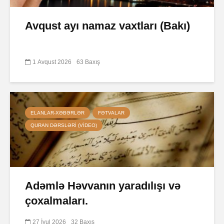
Avqust ayı namaz vaxtları (Bakı)
1 Avqust 2026
63 Baxış
ELANLAR-XƏBƏRLƏR
FƏTVALAR
QURAN DƏRSLƏRI (VIDEO)
Adəmlə Həvvanın yaradılışı və
çoxalmaları.
27 İyul 2026
32 Baxış