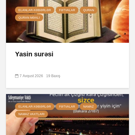
ELANLAR-XƏBƏRLƏR
FƏTVALAR
QURAN
QURAN MƏALI
Yasin surəsi
7 Avqust 2026
19 Baxış
ELANLAR-XƏBƏRLƏR
FƏTVALAR
NAMAZ
NAMAZ VAXTLARI