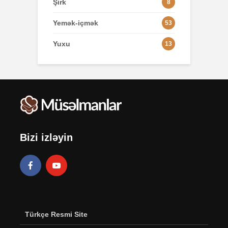
Şirk
8
Yemək-içmək
53
Yuxu
13
Bizi izləyin
Türkçe Resmi Site