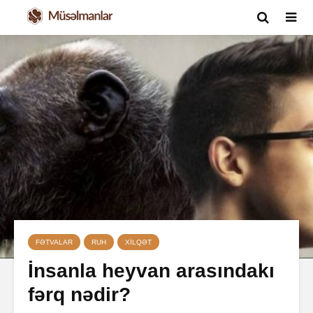
FƏTVALAR
RUH
XILQƏT
İnsanla heyvan arasındakı
fərq nədir?