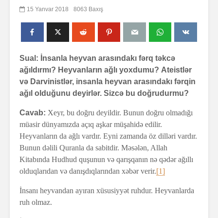
15 Yanvar 2018
8063 Baxış
Sual: İnsanla heyvan arasındakı fərq təkcə
ağıldırmı? Heyvanların ağlı yoxdumu? Ateistlər
və Darvinistlər, insanla heyvan arasındakı fərqin
ağıl olduğunu deyirlər. Sizcə bu doğrudurmu?
Cavab:
Xeyr, bu doğru deyildir. Bunun doğru olmadığı
müasir dünyamızda açıq aşkar müşahidə edilir.
Heyvanların da ağlı vardır. Eyni zamanda öz dilləri vardır.
Bunun dəlili Quranla da sabitdir. Məsələn, Allah
Kitabında Hudhud quşunun və qarışqanın nə qədər ağıllı
olduqlarıdan və danışdıqlarından xəbər verir.
[1]
İnsanı heyvandan ayıran xüsusiyyət ruhdur. Heyvanlarda
ruh olmaz.