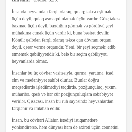
İnsanda heyvandan fərqli olaraq, qulaq; təkcə eşitmək
üçün deyil, qulaq asmaq/dinləmək üçün vardır. Göz; təkcə
baxmaq üçün deyil, baxdığını görmək və gördüyü şeyi
mühakimə etmək üçün vardır ki, buna bəsirət deyilir.
Könül; qəlbdən fərqli olaraq təkcə qan dövranı orqanı
deyil, qərar vermə orqanıdır. Yəni, bir şeyi seçmək; edib
etməmək qabiliyyətidir ki, belə bir seçim qabiliyyəti
heyvanlarda olmaz.
İnsanlar bu üç cövhər vasitəsiylə, qurma, yaratma, icad,
elm və mədəniyyət sahibi olurlar. Bunlar doğru
məqsədlərdə işlədilmədiyi təqdirdə, pozğunçuluq, yıxım,
müharibə, qəsb və hər cür pozğunçuluqlara səbəbiyyət
verirlər. Qısacası, insan bu ruh sayəsində heyvanlardan
fərqlənir və imtahan edilir.
İnsan, bu cövhəri Allahın istədiyi istiqamətlərə
yönləndirərsə, həm dünyası həm də axirəti üçün cənnətini