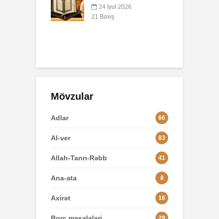
AŞURA BARƏDƏ
q
yul 2026
p
26 İyun 2026
ış
o
49 Baxış
3
Mövzular
Adlar
66
Al-ver
83
Allah-Tanrı-Rəbb
41
Ana-ata
8
Axirət
16
Borc məsələləri
29