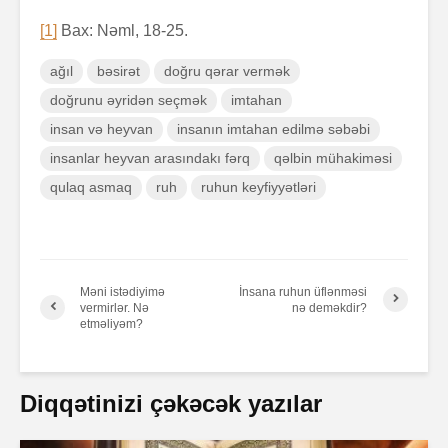
[1]
Bax: Nəml, 18-25.
ağıl
bəsirət
doğru qərar vermək
doğrunu əyridən seçmək
imtahan
insan və heyvan
insanın imtahan edilmə səbəbi
insanlar heyvan arasındakı fərq
qəlbin mühakiməsi
qulaq asmaq
ruh
ruhun keyfiyyətləri
Məni istədiyimə
İnsana ruhun üflənməsi
vermirlər. Nə
nə deməkdir?
etməliyəm?
Diqqətinizi çəkəcək yazılar