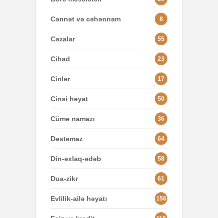
Cənnət və cəhənnəm
8
Cəzalar
55
Cihad
23
Cinlər
17
Cinsi həyat
50
Cümə namazı
36
Dəstəmaz
64
Din-əxlaq-ədəb
58
Dua-zikr
61
Evlilik-ailə həyatı
156