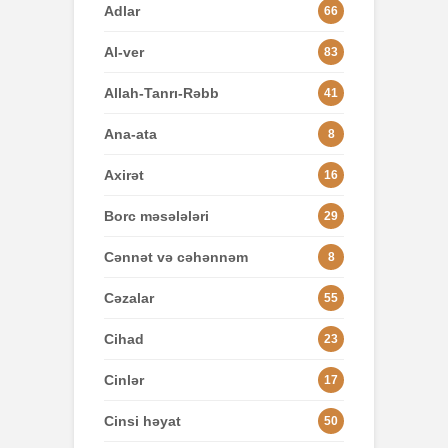
Adlar
66
Al-ver
83
Allah-Tanrı-Rəbb
41
Ana-ata
8
Axirət
16
Borc məsələləri
29
Cənnət və cəhənnəm
8
Cəzalar
55
Cihad
23
Cinlər
17
Cinsi həyat
50