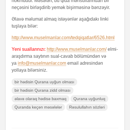
hökmüdür. Məsələn, bu qida məhsullarından bir
neçəsini birləşdirib yemək bişirməsinə bənzəyir.
Əlavə məlumat almaq istəyənlər aşağıdakı linki
tuşlaya bilər:
http://www.muselmanlar.com/tedqiqatlar/6526.html
Yeni suallarınızı:
http://www.muselmanlar.com/
elmi-
araşdırma saytının sual-cavab bölümündən və
ya
info@muselmanlar.com
email adresindən
yollaya bilərsiniz.
bir hədisin Qurana uyğun olması
bir hədisin Qurana zidd olması
əlavə olaraq hədisə baxmaq
Qurana uyğunluq
Quranda keçən məsələlər
Rəsulullahın sözləri