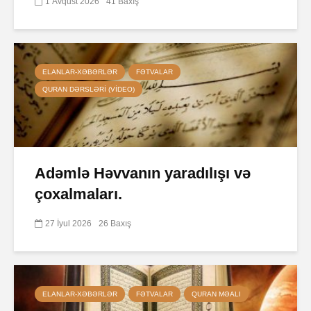
1 Avqust 2026
41 Baxış
ELANLAR-XƏBƏRLƏR
FƏTVALAR
QURAN DƏRSLƏRI (VIDEO)
Adəmlə Həvvanın yaradılışı və
çoxalmaları.
27 İyul 2026
26 Baxış
ELANLAR-XƏBƏRLƏR
FƏTVALAR
QURAN MƏALI