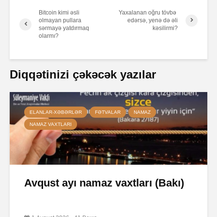
Bitcoin kimi əsli
Yaxalanan oğru tövbə
olmayan pullara
edərsə, yenə də əli
sərmayə yatdırmaq
kəsilirmi?
olarmı?
Diqqətinizi çəkəcək yazılar
ELANLAR-XƏBƏRLƏR
FƏTVALAR
NAMAZ
NAMAZ VAXTLARI
Avqust ayı namaz vaxtları (Bakı)