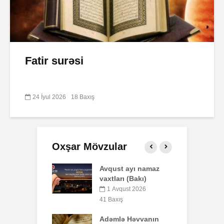
Fatir surəsi
24 İyul 2026
18 Baxış
Oxşar Mövzular
t ayı namaz
Səba surəsi
P
rı (Bakı)
o
10 İyul 2026
b
qust 2026
40 Baxış
y
ış
Faiz nədir?
ə Həvvanın
5
7 İyul 2026
51 Baxış