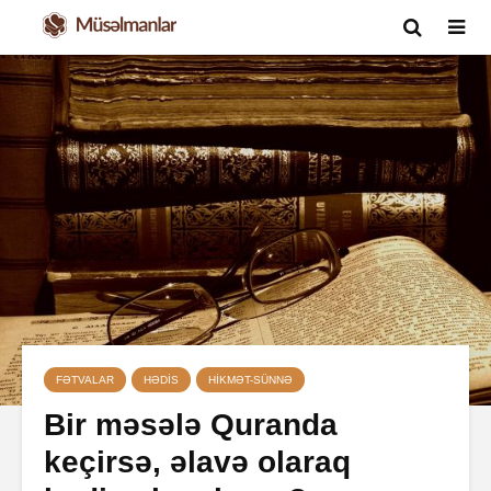
FƏTVALAR
HƏDIS
HIKMƏT-SÜNNƏ
Bir məsələ Quranda
keçirsə, əlavə olaraq