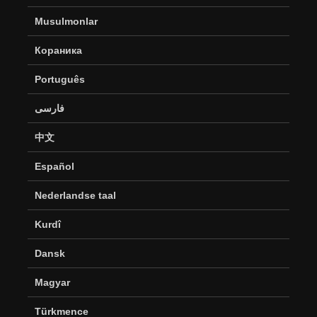
Musulmonlar
Кораника
Português
فارسی
中文
Español
Nederlandse taal
Kurdî
Dansk
Magyar
Türkmence