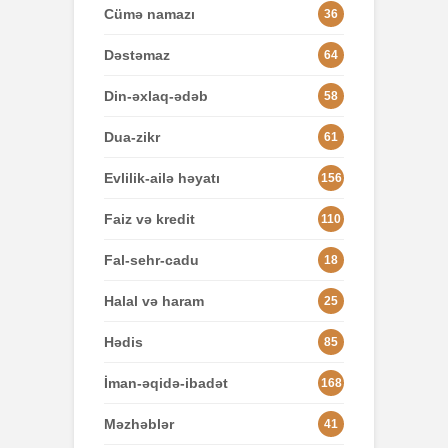
Cümə namazı
36
Dəstəmaz
64
Din-əxlaq-ədəb
58
Dua-zikr
61
Evlilik-ailə həyatı
156
Faiz və kredit
110
Fal-sehr-cadu
18
Halal və haram
25
Hədis
85
İman-əqidə-ibadət
168
Məzhəblər
41