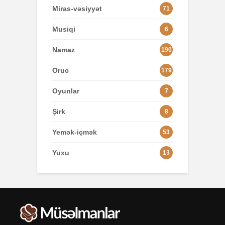
Miras-vəsiyyət
71
Musiqi
6
Namaz
190
Oruc
179
Oyunlar
7
Şirk
8
Yemək-içmək
53
Yuxu
13