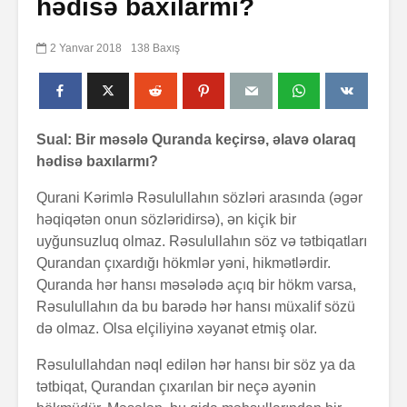
hədisə baxılarmı?
2 Yanvar 2018
138 Baxış
Sual: Bir məsələ Quranda keçirsə, əlavə olaraq
hədisə baxılarmı?
Qurani Kərimlə Rəsulullahın sözləri arasında (əgər
həqiqətən onun sözləridirsə), ən kiçik bir
uyğunsuzluq olmaz. Rəsulullahın söz və tətbiqatları
Qurandan çıxardığı hökmlər yəni, hikmətlərdir.
Quranda hər hansı məsələdə açıq bir hökm varsa,
Rəsulullahın da bu barədə hər hansı müxalif sözü
də olmaz. Olsa elçiliyinə xəyanət etmiş olar.
Rəsulullahdan nəql edilən hər hansı bir söz ya da
tətbiqat, Qurandan çıxarılan bir neçə ayənin