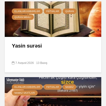
ELANLAR-XƏBƏRLƏR
FƏTVALAR
QURAN
QURAN MƏALI
Yasin surəsi
7 Avqust 2026
13 Baxış
ELANLAR-XƏBƏRLƏR
FƏTVALAR
NAMAZ
NAMAZ VAXTLARI