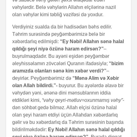
vəhylərdir. Belə vəhylərin Allahın elçilərinə nazil
olan vəhylər kimi təbliğ vəzifəsi də yoxdur.
Verdiyiniz sualda da bir hadisədən bəhs edilir.
Təhrim surəsində peyğəmbərimizə belə bir
xəbərdarlıq edilmişdi:
“Ey Nəbi! Allahın sənə halal
qıldığı şeyi niyə özünə haram edirsən?”
–
buyrulmaqdadır. Bu ayəni eşidən peyğəmbər
əleyhissəlamın zövcələri Quranın ifadəsiylə;
“bizim
aramızda olanları sənə kim xəbər verdi?”
–
deyirlər. Peyğəmbərimiz də
“Mənə Alim və Xəbir
olan Allah bildirdi.”-
buyurur. Bu ayələrdə əlavə bir
vəhydən yəni, ənənə dini mənsublarının iddia
etdikləri kimi,
“vəhy qeyri-mətluv=oxunmamış vəhy”
-
dən söhbət gedə bilməz. Allah elçisi özünə halal
olan şeyi haram etdiyi üçün Allahdan xəbərdarlıq
gəlir və bu xəbərdarlıq da Təhrim surəsinin başında
bildirilməkdədir:
Ey Nəbi! Allahın sənə halal qıldığı
şeyi niyə özünə haram edirsən?”
. Burada diqqət