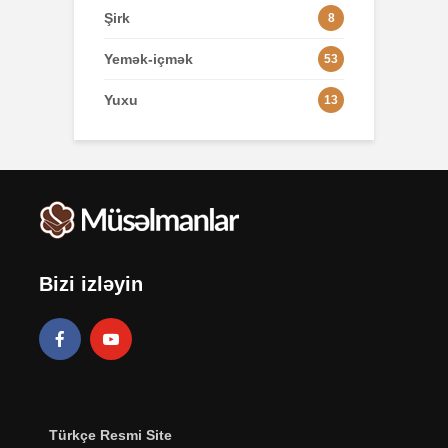
Şirk
8
Yemək-içmək
53
Yuxu
13
Bizi izləyin
Türkçe Resmi Site