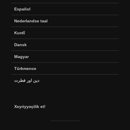
Español
Nederlandse taal
Kurdî
Dansk
Magyar
Türkmence
دین اور فطرت
Xeyriyyəçilik et!