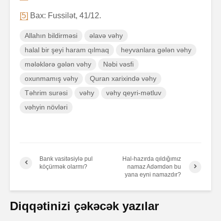
[5]
Bax: Fussilət, 41/12.
Allahın bildirməsi
əlavə vəhy
halal bir şeyi haram qılmaq
heyvanlara gələn vəhy
mələklərə gələn vəhy
Nəbi vəsfi
oxunmamış vəhy
Quran xarixində vəhy
Təhrim surəsi
vəhy
vəhy qeyri-mətluv
vəhyin növləri
Bank vasitəsiylə pul
Hal-hazırda qıldığımız
köçürmək olarmı?
namaz Adəmdən bu
yana eyni namazdır?
Diqqətinizi çəkəcək yazılar