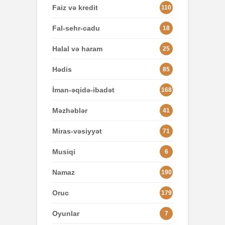
Faiz və kredit
110
Fal-sehr-cadu
18
Halal və haram
25
Hədis
85
İman-əqidə-ibadət
168
Məzhəblər
41
Miras-vəsiyyət
71
Musiqi
6
Namaz
190
Oruc
179
Oyunlar
7