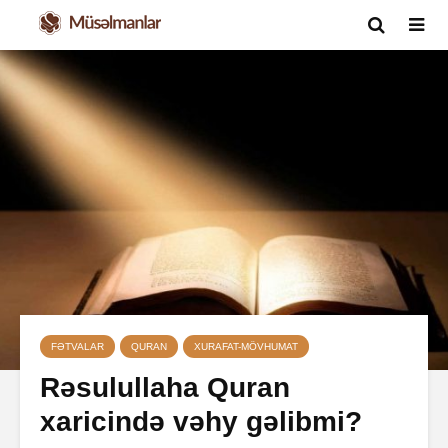
FƏTVALAR
QURAN
XURAFAT-MÖVHUMAT
Rəsulullaha Quran
xaricində vəhy gəlibmi?