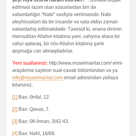
edilməsi lazım olan xüsuslardan biri də
xəbərdarlığın “Nəbi” vəsfiylə verilməsidir. Nəbi
əleyhissəlam da bir insandır və xəta etdiyi zaman
xəbərdarlıq edilməkdədir. Təəssüf ki, ənənə dininin
mənsubları Allahın kitabına yəni, vəhyinə əlavə bir
vəhyi qataraq, bir növ Allahın kitabına şərik
qoşmağa can atmaqdadırlar.
Yeni suallarınızı:
http://www.muselmanlar.com/ elmi-
araşdırma saytının sual-cavab bölümündən və ya
info@muselmanlar.com
email adresindən yollaya
bilərsiniz.
[1]
Bax: Ənfal, 12.
[2]
Bax: Qəsas, 7.
[3]
Bax: Əli-İmran, 3/42-43.
[4]
Bax: Nəhl, 16/68.