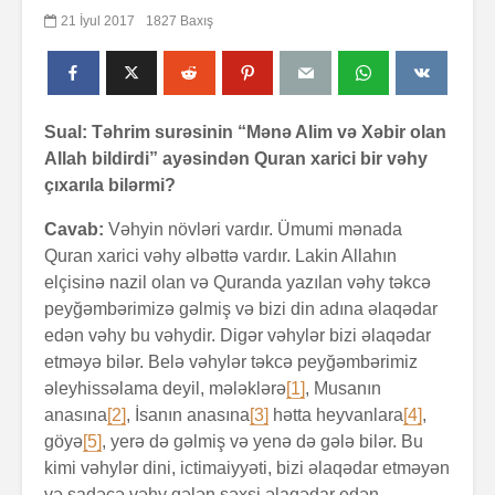
21 İyul 2017
1827 Baxış
Sual: Təhrim surəsinin “Mənə Alim və Xəbir olan
Allah bildirdi” ayəsindən Quran xarici bir vəhy
çıxarıla bilərmi?
Cavab:
Vəhyin növləri vardır. Ümumi mənada
Quran xarici vəhy əlbəttə vardır. Lakin Allahın
elçisinə nazil olan və Quranda yazılan vəhy təkcə
peyğəmbərimizə gəlmiş və bizi din adına əlaqədar
edən vəhy bu vəhydir. Digər vəhylər bizi əlaqədar
etməyə bilər. Belə vəhylər təkcə peyğəmbərimiz
əleyhissəlama deyil, mələklərə
[1]
, Musanın
anasına
[2]
, İsanın anasına
[3]
hətta heyvanlara
[4]
,
göyə
[5]
, yerə də gəlmiş və yenə də gələ bilər. Bu
kimi vəhylər dini, ictimaiyyəti, bizi əlaqədar etməyən
və sadəcə vəhy gələn şəxsi əlaqədar edən