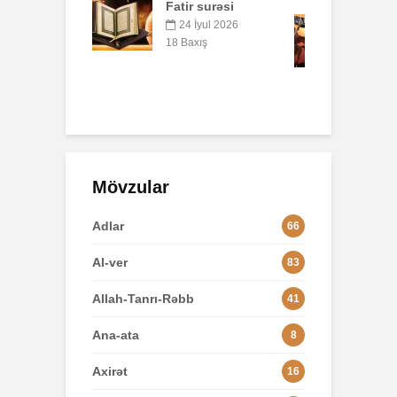
surəsi
B
AŞURA BARƏDƏ
q
yul 2026
p
26 İyun 2026
ış
o
48 Baxış
3
Mövzular
Adlar
66
Al-ver
83
Allah-Tanrı-Rəbb
41
Ana-ata
8
Axirət
16