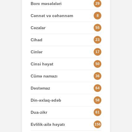
Borc məsələləri
29
Cənnət və cəhənnəm
8
Cəzalar
55
Cihad
23
Cinlər
17
Cinsi həyat
50
Cümə namazı
36
Dəstəmaz
64
Din-əxlaq-ədəb
58
Dua-zikr
61
Evlilik-ailə həyatı
156