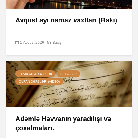
Avqust ayı namaz vaxtları (Bakı)
1 Avqust 2026
53 Baxış
ELANLAR-XƏBƏRLƏR
FƏTVALAR
QURAN DƏRSLƏRI (VIDEO)
Adəmlə Həvvanın yaradılışı və
çoxalmaları.