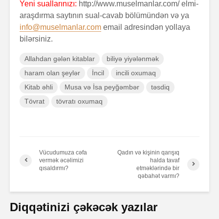
Yeni suallarınızı:
http://www.muselmanlar.com/ elmi-
araşdırma saytının sual-cavab bölümündən və ya
info@muselmanlar.com
email adresindən yollaya
bilərsiniz.
Allahdan gələn kitablar
biliyə yiyələnmək
haram olan şeylər
İncil
incili oxumaq
Kitab əhli
Musa və İsa peyğəmbər
təsdiq
Tövrat
tövratı oxumaq
Vücudumuza cəfa
Qadın və kişinin qarışıq
vermək əcəlimizi
halda tavaf
qısaldırmı?
etməklərində bir
qəbahət varmı?
Diqqətinizi çəkəcək yazılar