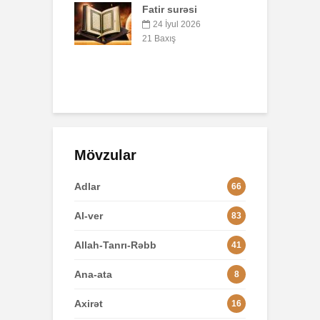
surəsi
B
AŞURA BARƏDƏ
q
yul 2026
p
26 İyun 2026
ış
o
49 Baxış
3
Mövzular
Adlar
66
Al-ver
83
Allah-Tanrı-Rəbb
41
Ana-ata
8
Axirət
16