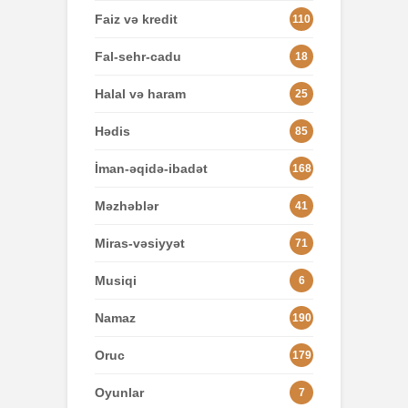
Faiz və kredit
110
Fal-sehr-cadu
18
Halal və haram
25
Hədis
85
İman-əqidə-ibadət
168
Məzhəblər
41
Miras-vəsiyyət
71
Musiqi
6
Namaz
190
Oruc
179
Oyunlar
7