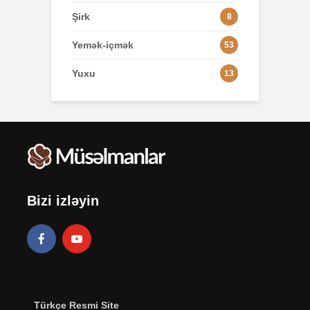
Şirk
8
Yemək-içmək
53
Yuxu
13
Bizi izləyin
Türkçe Resmi Site