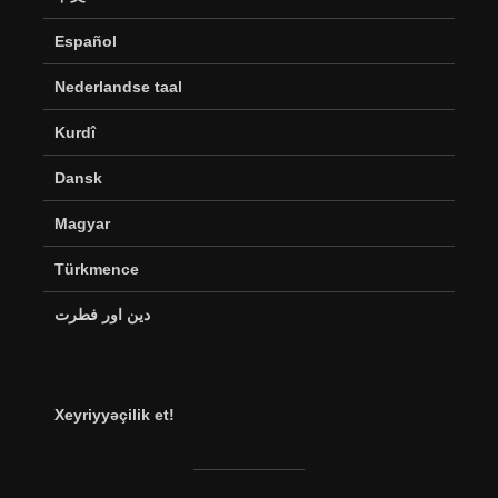
Español
Nederlandse taal
Kurdî
Dansk
Magyar
Türkmence
دین اور فطرت
Xeyriyyəçilik et!