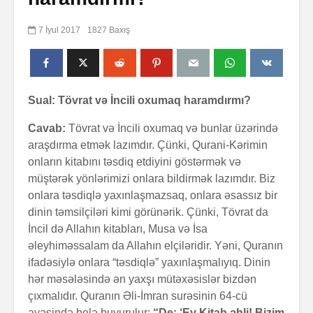
7 İyul 2017
1827 Baxış
Sual: Tövrat və İncili oxumaq haramdırmı?
Cavab:
Tövrat və İncili oxumaq və bunlar üzərində
araşdırma etmək lazımdır. Çünki, Qurani-Kərimin
onların kitabını təsdiq etdiyini göstərmək və
müştərək yönlərimizi onlara bildirmək lazımdır. Biz
onlara təsdiqlə yaxınlaşmazsaq, onlara əsassız bir
dinin təmsilçiləri kimi görünərik. Çünki, Tövrat da
İncil də Allahın kitabları, Musa və İsa
əleyhiməssalam da Allahın elçiləridir. Yəni, Quranın
ifadəsiylə onlara “təsdiqlə” yaxınlaşmalıyıq. Dinin
hər məsələsində ən yaxşı mütəxəsislər bizdən
çıxmalıdır. Quranın Əli-İmran surəsinin 64-cü
ayəsində belə buyurulur:
“De: ‘Ey Kitab əhli! Bizim