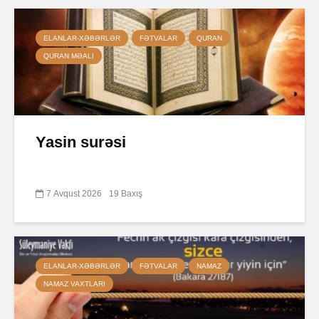
ELANLAR-XƏBƏRLƏR
FƏTVALAR
QURAN
QURAN MƏALI
Yasin surəsi
7 Avqust 2026
19 Baxış
ELANLAR-XƏBƏRLƏR
FƏTVALAR
NAMAZ
NAMAZ VAXTLARI