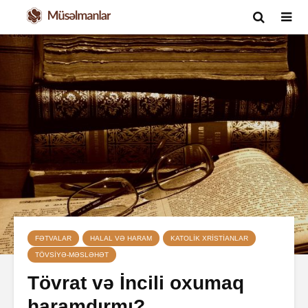
FƏTVALAR
HALAL VƏ HARAM
KATOLIK XRISTIANLAR
TÖVSIYƏ-MƏSLƏHƏT
Tövrat və İncili oxumaq
haramdırmı?