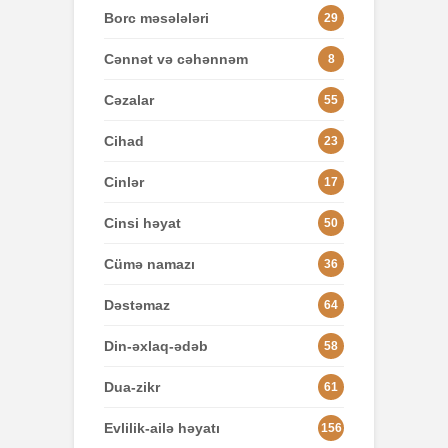
Borc məsələləri
29
Cənnət və cəhənnəm
8
Cəzalar
55
Cihad
23
Cinlər
17
Cinsi həyat
50
Cümə namazı
36
Dəstəmaz
64
Din-əxlaq-ədəb
58
Dua-zikr
61
Evlilik-ailə həyatı
156