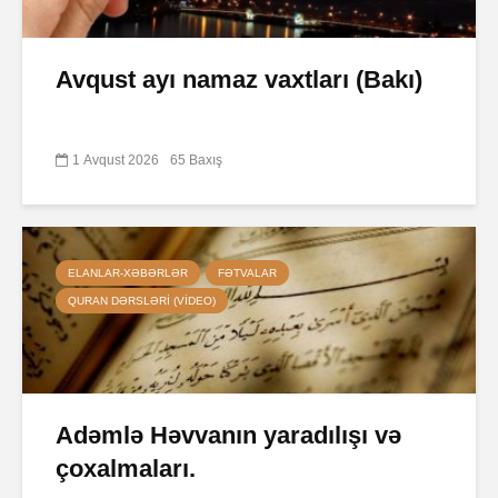
Avqust ayı namaz vaxtları (Bakı)
1 Avqust 2026
65 Baxış
ELANLAR-XƏBƏRLƏR
FƏTVALAR
QURAN DƏRSLƏRI (VIDEO)
Adəmlə Həvvanın yaradılışı və
çoxalmaları.