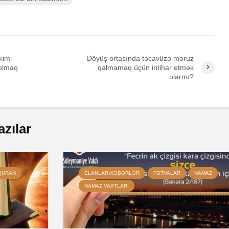
kimi
Döyüş ortasında təcavüzə məruz
 olmaq
qalmamaq üçün intihar etmək
olarmı?
azılar
QURAN
ELANLAR-XƏBƏRLƏR
FƏTVALAR
NAMAZ
NAMAZ VAXTLARI