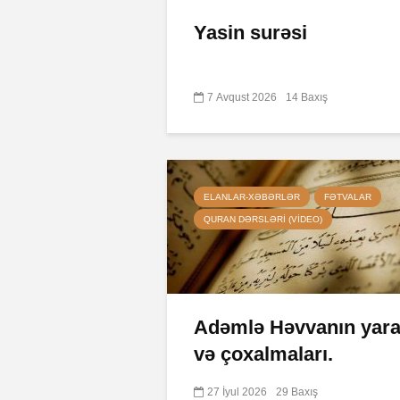
Yasin surəsi
7 Avqust 2026
14 Baxış
ELANLAR-XƏBƏRLƏR
FƏTVALAR
QURAN DƏRSLƏRI (VIDEO)
Adəmlə Həvvanın yarad
və çoxalmaları.
27 İyul 2026
29 Baxış