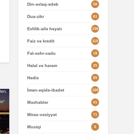
Din-əxlaq-ədəb
58
Dua-zikr
61
Evlilik-ailə həyatı
156
Faiz və kredit
110
Fal-sehr-cadu
18
Halal və haram
25
Hədis
85
İman-əqidə-ibadət
168
Məzhəblər
41
Miras-vəsiyyət
71
Musiqi
6