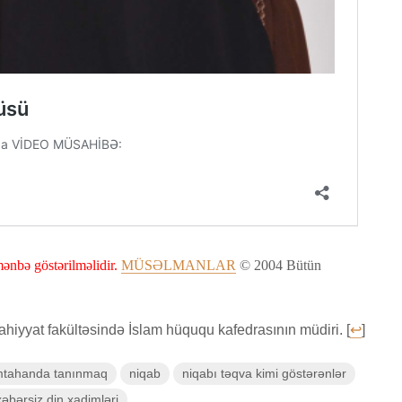
ənbə göstərilməlidir.
MÜSƏLMANLAR
© 2004 Bütün
lahiyyat fakültəsində İslam hüququ kafedrasının müdiri. [
↩
]
mtahanda tanınmaq
niqab
niqabı təqva kimi göstərənlər
bərsiz din xadimləri