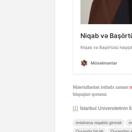
Materiallardan istifadə zamanı
m
hüquqları qorunur.
[1]
İstanbul Universitetinin İ
imtahana niqabla girmək
i
Quranda hicab
Qurandan xə