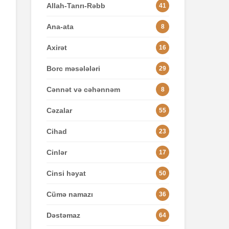
Allah-Tanrı-Rəbb
41
Ana-ata
8
Axirət
16
Borc məsələləri
29
Cənnət və cəhənnəm
8
Cəzalar
55
Cihad
23
Cinlər
17
Cinsi həyat
50
Cümə namazı
36
Dəstəmaz
64