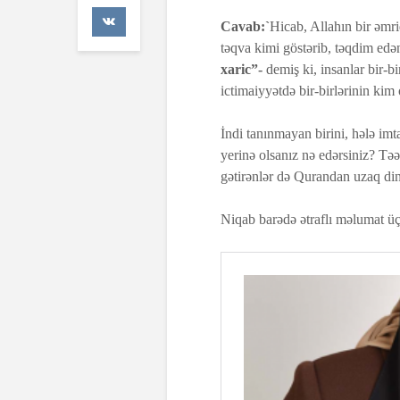
41 Baxış
Cavab:`
Hicab, Allahın bir əmri
təqva kimi göstərib, təqdim edə
Faiz nədir?
xaric”-
demiş ki, insanlar bir-bi
7 İyul 2026
ictimaiyyətdə bir-birlərinin kim 
AŞURA BAR
İndi tanınmayan birini, hələ im
26 İyun 2026
yerinə olsanız nə edərsiniz? Təəs
48 Baxış
gətirənlər də Qurandan uzaq din 
Niqab barədə ətraflı məlumat üç