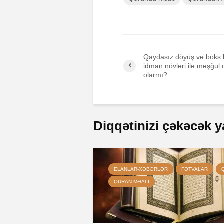
Qaydasız döyüş və boks 
idman növləri ilə məşğul
olarmı?
Diqqətinizi çəkəcək y
ELANLAR-XƏBƏRLƏR
FƏTVALAR
QURAN MƏALI