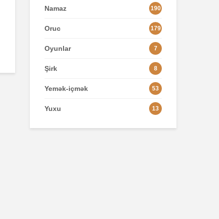
Namaz
190
Oruc
179
Oyunlar
7
Şirk
8
Yemək-içmək
53
Yuxu
13