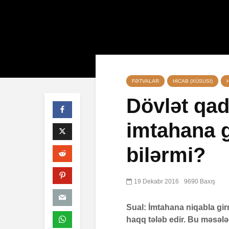
FƏTVALAR
HICAB (XÜSUSI)
Dövlət qad
imtahana 
Qeyri-müsəl
öldürən bir
bilərmi?
müsəlmana 
cəzası tətbi
edilərmi?
19 Dekabr 2016
9690 Baxış
17 İyul 2026
30 Baxış
Sual: İmtahana niqabla gir
Səba surəsi
haqq tələb edir. Bu məsələ
10 İyul 2026