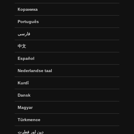
Кораника
Português
فارسی
中文
Español
Nederlandse taal
Kurdî
Dansk
Magyar
Türkmence
دین اور فطرت