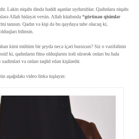
yaradılı
dir. Lakin niqabı dində həddi aşanlar uydurublar. Qadınlara niqabı
Səcdə surəsi
çoxalma
nlərə Allah hidayət versin. Allah kitabında
“görünən qisimlər
12 İyun 2026
27 İyu
rini tanısın. Qadın və kişi də bu qaydaya tabe olacaq ki,
52 Baxış
81 Baxış
29 Baxış
olduqları bilinsin.
Bir işə, şirkətə pul
Fatir su
ƏDƏ
qoyub qazancından
24 İyu
tahan kimi mühüm bir şeydə necə içəri buraxsın? Siz o vəzifəlinin
pay almaq faiz
20 Baxış
süf ki, qadınların fitnə olduqlarını irəli sürərək onları bu hala
olmazmı?
xadimləri və onları təqlid edən kişilərdir.
5 İyun 2026
37 Baxış
ün aşağıdakı video linkə tuşlayın: