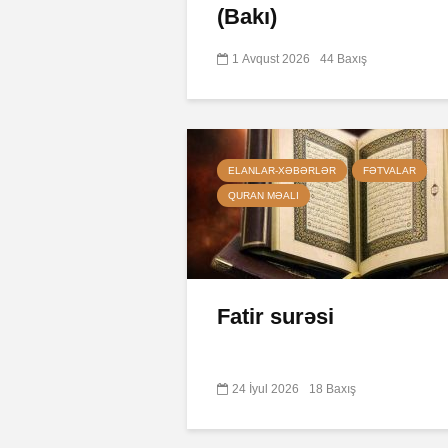
(Bakı)
1 Avqust 2026
44 Baxış
ELANLAR-XƏBƏRLƏR
FƏTVALAR
QURAN MƏALI
Fatir surəsi
24 İyul 2026
18 Baxış