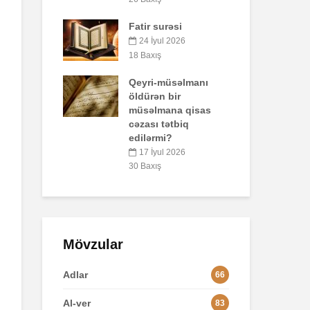
47 Baxış
surəsi
B
Əhzab surəsi
q
ul 2026
p
26 İyun 2026
ş
o
67 Baxış
-müsəlmanı
n bir
3
mana qisas
 tətbiq
L
mi?
ul 2026
8
ş
Mövzular
Adlar
66
Al-ver
83