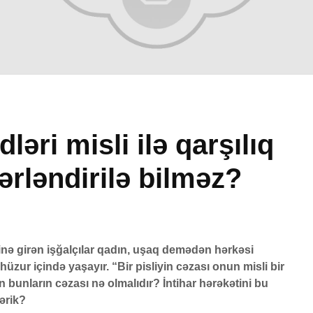
dləri misli ilə qarşılıq
ərləndirilə bilməz?
i
Peyğəmbərimiz
Avqus
oxumağı və yazmağı
vaxtla
26
bacarırdı, yoxsa,
1 Av
yox?
44 Baxı
?
19 İyun 2026
inə girən işğalçılar qadın, uşaq demədən hərkəsi
Adəml
50 Baxış
51 Baxış
ə hüzur içində yaşayır. “Bir pisliyin cəzası onun misli bir
yaradı
 bunların cəzası nə olmalıdır? İntihar hərəkətini bu
Səcdə surəsi
çoxalm
RƏDƏ
12 İyun 2026
27 İy
ərik?
26
79 Baxış
26 Baxı