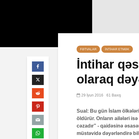
FƏTVALAR
İNTIHAR ETMƏK
İntihar qəs
olaraq dəy
Səba surəs
10 İyul 20
40 Baxış
29 İyun 2016
61 Baxış
Faiz nədir
Sual: Bu gün İslam ölkələr
7 İyul 2026
öldürür. Onların ailələri is
cəzadır” - qaidəsinə əsasən
AŞURA BA
müstəvidə dəyərləndirə bil
26 İyun 20