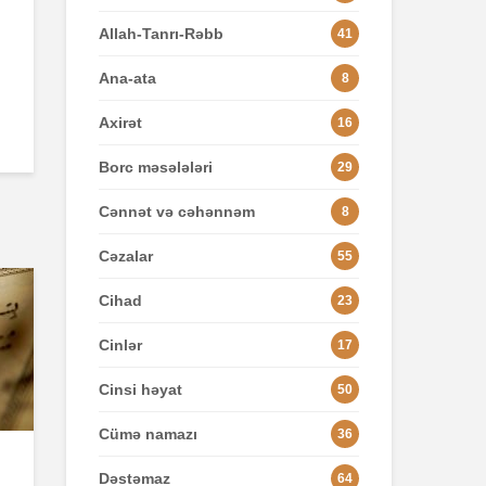
Allah-Tanrı-Rəbb
41
Ana-ata
8
Axirət
16
Borc məsələləri
29
Cənnət və cəhənnəm
8
Cəzalar
55
Cihad
23
Cinlər
17
Cinsi həyat
50
Cümə namazı
36
Dəstəmaz
64