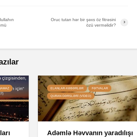
ullahın
Oruc tutan hər bir şəxs öz fitrəsini
ünmü
özü verməlidir?
azılar
NAMAZ
ELANLAR-XƏBƏRLƏR
FƏTVALAR
QURAN DƏRSLƏRI (VIDEO)
ları
Adəmlə Həvvanın yaradılışı