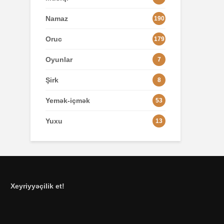
Namaz
190
Oruc
179
Oyunlar
7
Şirk
8
Yemək-içmək
53
Yuxu
13
Xeyriyyəçilik et!