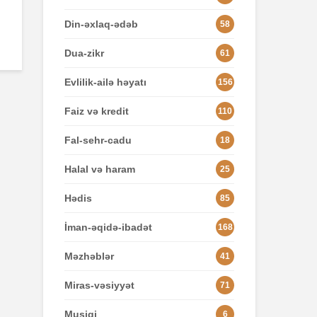
Din-əxlaq-ədəb
58
Dua-zikr
61
Evlilik-ailə həyatı
156
Faiz və kredit
110
Fal-sehr-cadu
18
Halal və haram
25
Hədis
85
İman-əqidə-ibadət
168
Məzhəblər
41
Miras-vəsiyyət
71
Musiqi
6