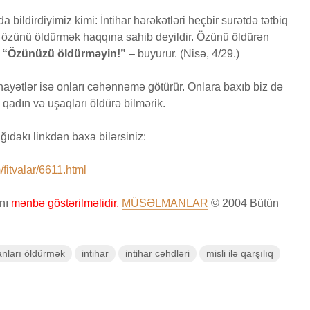
 bildirdiyimiz kimi: İntihar hərəkətləri heçbir surətdə tətbiq
Bir işə, şirkətə pul
Fatir 
m özünü öldürmək haqqına sahib deyildir. Özünü öldürən
si
qoyub qazancından
24 İy
:
“Özünüzü öldürməyin!”
– buyurur. (Nisə, 4/29.)
pay almaq faiz
26
18 Baxı
olmazmı?
Qeyri
5 İyun 2026
cinayətlər isə onları cəhənnəmə götürür. Onlara baxıb biz də
öldürə
36 Baxış
qadın və uşaqları öldürə bilmərik.
müsəl
Loğman surəsi
cəzası
ıdakı linkdən baxa bilərsiniz:
edilər
22 May 2026
17 İy
84 Baxış
30 Baxı
fitvalar/6611.html
anı
mənbə göstərilməlidir.
MÜSƏLMANLAR
© 2004 Bütün
anları öldürmək
intihar
intihar cəhdləri
misli ilə qarşılıq