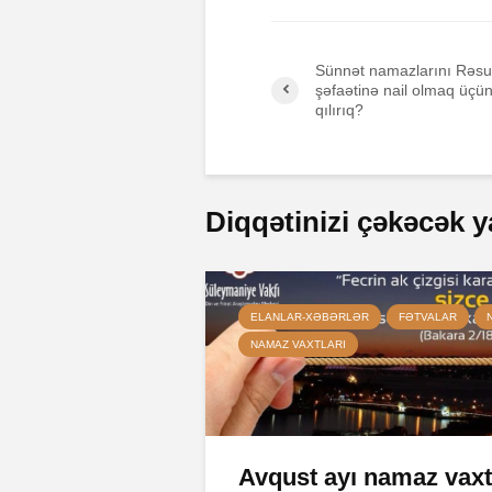
Sünnət namazlarını Rəsul
şəfaətinə nail olmaq üç
qılırıq?
Diqqətinizi çəkəcək y
ELANLAR-XƏBƏRLƏR
FƏTVALAR
NAMAZ VAXTLARI
Avqust ayı namaz vaxt