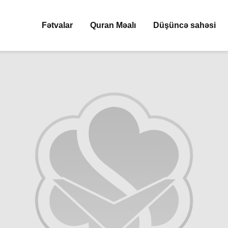
Fətvalar
Quran Məalı
Düşüncə sahəsi