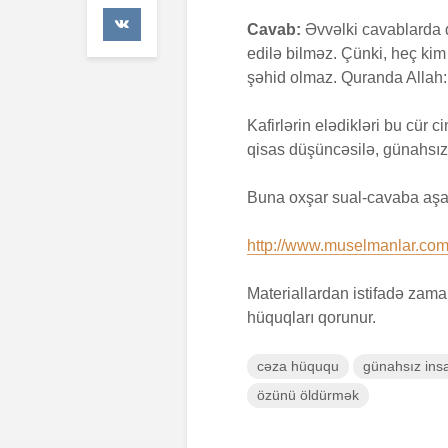
47 Baxış
Cavab:
Əvvəlki cavablarda da
edilə bilməz. Çünki, heç ki
Əhzab surə
şəhid olmaz. Quranda Allah
26 İyun 20
67 Baxış
Kafirlərin elədikləri bu cür 
qisas düşüncəsilə, günahsız 
Buna oxşar sual-cavaba aşağ
http://www.muselmanlar.com/
Materiallardan istifadə zam
hüquqları qorunur.
cəza hüququ
günahsız ins
özünü öldürmək