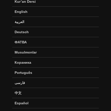
Kur’an Dersi
English
العربية
Deutsch
ФАТВА
Musulmonlar
Кораника
Português
فارسی
中文
Español