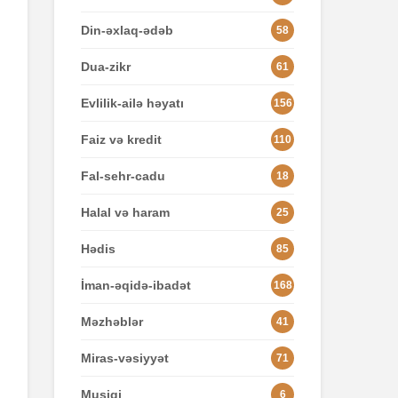
Din-əxlaq-ədəb
58
Dua-zikr
61
Evlilik-ailə həyatı
156
Faiz və kredit
110
Fal-sehr-cadu
18
Halal və haram
25
Hədis
85
İman-əqidə-ibadət
168
Məzhəblər
41
Miras-vəsiyyət
71
Musiqi
6