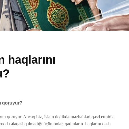
n haqlarını
u?
Peyğəmbərimiz
Avqust 
oxumağı və yazmağı
vaxtları
bacarırdı, yoxsa,
1 Avqu
yox?
45 Baxış
19 İyun 2026
nı qoruyur?
Adəmlə
50 Baxış
52 Baxış
yaradılı
rını qoruyur. Ancaq biz, İslam dedikdə məzhəbləri qəsd etmirik.
Səcdə surəsi
çoxalma
ƏDƏ
12 İyun 2026
27 İyu
x da əlaqəsi qalmadığı üçün onlar, qadınların haqlarını qəsb
80 Baxış
26 Baxış