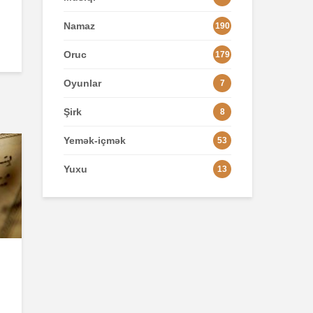
Namaz
190
Oruc
179
Oyunlar
7
Şirk
8
Yemək-içmək
53
Yuxu
13