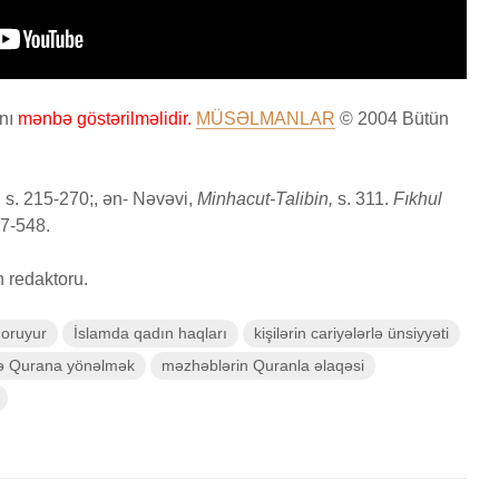
anı
mənbə göstərilməlidir.
MÜSƏLMANLAR
© 2004 Bütün
, s. 215-270;, ən- Nəvəvi,
Minhacut-Talibin,
s. 311.
Fıkhul
547-548.
 redaktoru.
qoruyur
İslamda qadın haqları
kişilərin cariyələrlə ünsiyyəti
və Qurana yönəlmək
məzhəblərin Quranla əlaqəsi