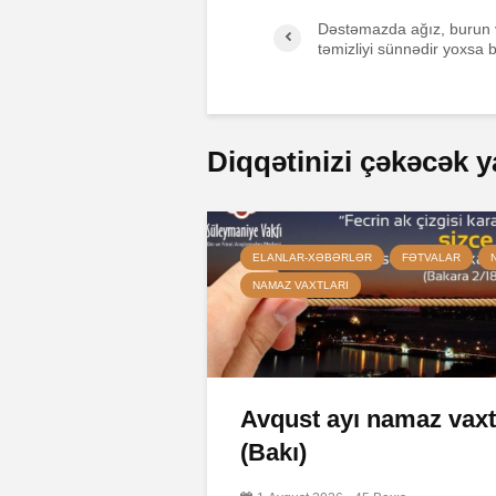
Dəstəmazda ağız, burun 
təmizliyi sünnədir yoxsa 
Diqqətinizi çəkəcək y
ELANLAR-XƏBƏRLƏR
FƏTVALAR
NAMAZ VAXTLARI
Avqust ayı namaz vaxt
(Bakı)