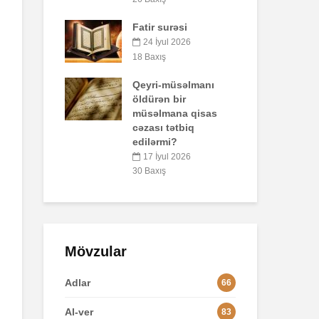
47 Baxış
rəsi
Bir
Əhzab surəsi
qo
l 2026
pay
26 İyun 2026
ol
67 Baxış
üsəlmanı
5
 bir
36 
ana qisas
ətbiq
Lo
i?
2
l 2026
84 
Mövzular
Adlar
66
Al-ver
83