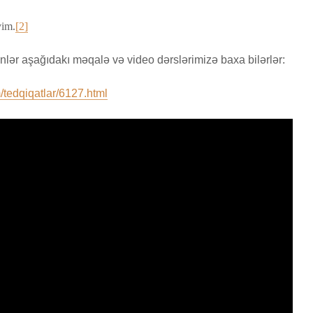
yim.
[2]
nlər aşağıdakı məqalə və video dərslərimizə baxa bilərlər:
tedqiqatlar/6127.html