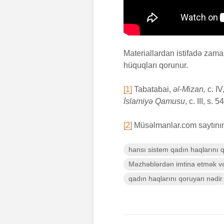
Materiallardan istifadə zam
hüquqları qorunur.
[1]
Tabatabai,
əl-Mizan,
c. IV
İslamiyə Qamusu
, c. III, s. 
[2]
Müsəlmanlar.com saytının
hansı sistem qadın haqlarını 
Məzhəblərdən imtina etmək 
qadın haqlarını qoruyan nədir