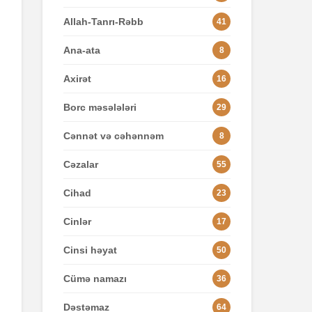
Allah-Tanrı-Rəbb
41
Ana-ata
8
Axirət
16
Borc məsələləri
29
Cənnət və cəhənnəm
8
Cəzalar
55
Cihad
23
Cinlər
17
Cinsi həyat
50
Cümə namazı
36
Dəstəmaz
64