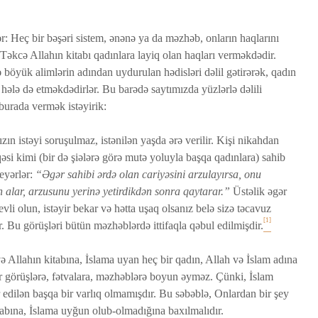
Bir işə, şirkətə pul
Fatir su
r: Heç bir bəşəri sistem, ənənə ya da məzhəb, onların haqlarını
i
qoyub qazancından
24 İyu
Təkcə Allahın kitabı qadınlara layiq olan haqları verməkdədir.
pay almaq faiz
18 Baxış
olmazmı?
öyük alimlərin adından uydurulan hədisləri dəlil gətirərək, qadın
Qeyri-m
5 İyun 2026
ə hələ də etməkdədirlər. Bu barədə saytımızda yüzlərlə dəlili
öldürən
36 Baxış
burada vermək istəyirik:
müsəlm
Loğman surəsi
cəzası t
n istəyi soruşulmaz, istənilən yaşda ərə verilir. Kişi nikahdan
edilərm
22 May 2026
əsi kimi (bir də şiələrə görə mutə yoluyla başqa qadınlara) sahib
17 İyu
84 Baxış
30 Baxış
deyərlər:
“Əgər sahibi ərdə olan cariyəsini arzulayırsa, onu
 alar, arzusunu yerinə yetirdikdən sonra qaytarar.”
Üstəlik əgər
evli olun, istəyir bekar və hətta uşaq olsanız belə sizə təcavuz
[1]
. Bu görüşləri bütün məzhəblərdə ittifaqla qəbul edilmişdir.
 və Allahın kitabına, İslama uyan heç bir qadın, Allah və İslam adına
r görüşlərə, fətvalara, məzhəblərə boyun əyməz. Çünki, İslam
r edilən başqa bir varlıq olmamışdır. Bu səbəblə, Onlardan bir şey
itabına, İslama uyğun olub-olmadığına baxılmalıdır.