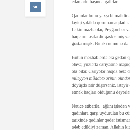
edənlərin başında gəlirlər.
47 Baxış
Qadınlar bunu yaxşı bilməlidirlə
Əhzab surəs
layiqi şəkildə qorumamaqdadır. 
26 İyun 2026
67 Baxış
Lakin məzhəblər, Peyğəmbər və b
haqlarını əsrlərdir qəsb etmiş v
göstərmişik. Bir-iki nümunə də 
Bütün məzhəblərdə ərə gedən qızı
əlavə; yüzlərlə cariyəsinə məşuq
ola bilər. Cariyələr haqda belə 
müəyyən müddətə ərinin əlindən
döyüşdə əsir düşərsəniz, istəyir 
etmək haqları olduğunu deyərlər
Nəticə etibarilə, ağlını işlədən
qadınlara qarşı uydurulan bu cü
tarixində qadınlar qədər istisma
tələb edildiyi zaman, Allahın k