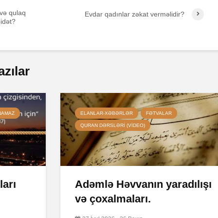
və qulaq
Evdar qadınlar zəkat verməlidir?
bidət?
azılar
NAMAZ
ELANLAR-XƏBƏRLƏR
FƏTVALAR
QURAN DƏRSLƏRI (VIDEO)
ları
Adəmlə Həvvanın yaradılışı
və çoxalmaları.