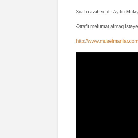
Suala cavab verdi: Aydın Müla
Ətraflı məlumat almaq istəyə
http://www.muselmanlar.com/