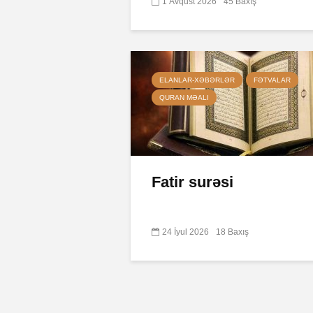
1 Avqust 2026
45 Baxış
ELANLAR-XƏBƏRLƏR
FƏTVALAR
QURAN MƏALI
Fatir surəsi
24 İyul 2026
18 Baxış