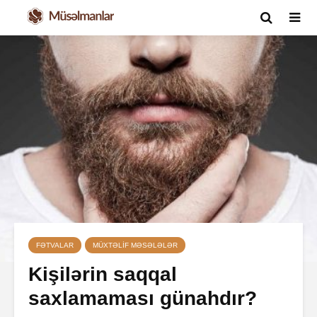
FƏTVALAR
MÜXTƏLIF MƏSƏLƏLƏR
Kişilərin saqqal
saxlamaması günahdır?