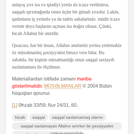
anlayış yox isə və işlədiyi yerdə də icazə verilmirsə,
saqqalı qırxmağında onun üçün bir günah yoxdur. Lakin,
qadınların iş yerində ya da tədris sahələrində müdir icazə
vermir deyə başlarını açması isə doğru olmaz. Çünki,
hicab Allahın bir əmridir.
Qısacası, hər bir insan, Allahın əmrlərini yerinə yetirməklə
öz müsəlmanlıq şəxsiyyətini biruzə verə bilər. Bu
səbəblə, bir kişinin müsəlmanlığı onun saqqal saxlayıb
saxlamaması ilə ölçülməz.
Materiallardan istifadə zamanı
mənbə
göstərilməlidir.
MÜSƏLMANLAR
© 2004 Bütün
hüquqları qorunur.
[1]
Əhzab 33/59; Nur 24/31, 60.
hicab
saqqal
saqqal saxlamamaq olarmı
saqqal saxlamayan Allahın əmrləri ilə şəxsiyyətini
ortaya qoymalıdır