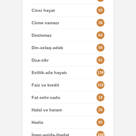
Cinsi həyat
50
Cümə namazı
36
Dəstəmaz
64
Din-əxlaq-ədəb
58
Dua-zikr
61
Evlilik-ailə həyatı
156
Faiz və kredit
110
Fal-sehr-cadu
18
Halal və haram
25
Hədis
85
İman-əqidə-ibadət
168