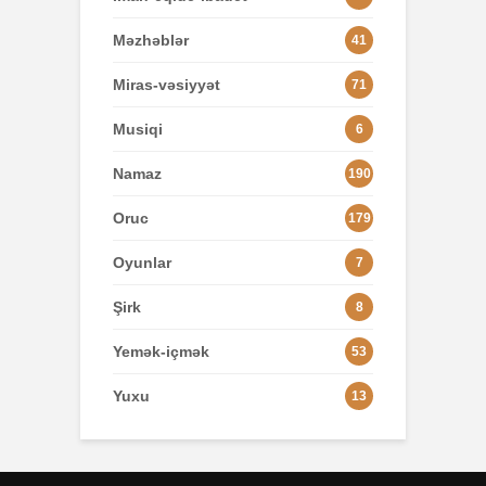
Məzhəblər
41
Miras-vəsiyyət
71
Musiqi
6
Namaz
190
Oruc
179
Oyunlar
7
Şirk
8
Yemək-içmək
53
Yuxu
13