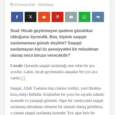
22 Fevral 2016
2518 Baxış
Sual: Hicab geyinməyən qadının günahkar
olduğunu öyrəndik. Bəs, kişinin saqqal
saxlamaması günah deyilmi? Saqqal
saxlamayan kişi öz şəxsiyyətini bir müsəlman
olaraq necə biruzə verəcəkdir?
Cavab:
Quranda saqqal saxlamağı əmr edən bir ayə
yoxdur. Lakin, hicab geyinməklə əlaqədar bir çox ayə
vardır.
[1]
Saqqal, Allah Təalanın kişi cinsinə verdiyi, yəni fitrətinə
bəxş etdiyi lütfüdür. Kişilərdən bir çoxu bu sayədə zəhmli,
əzəmətli və yaraşıqlı görünür. Əgər bir cəmiyyətdə saqqal
saxlamaq müsəlman olmanın bir əlaməti olaraq görülürsə,
o zaman saqqal saxlamaq lazımdır. Yox əgər belə bir