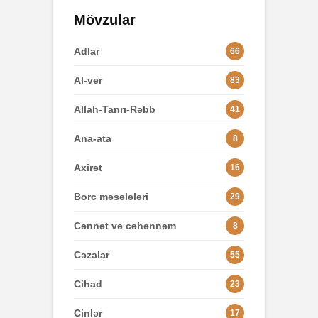
Mövzular
Adlar
66
Al-ver
83
Allah-Tanrı-Rəbb
41
Ana-ata
8
Axirət
16
Borc məsələləri
29
Cənnət və cəhənnəm
8
Cəzalar
55
Cihad
23
Cinlər
17