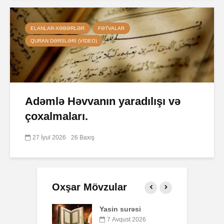
ELANLAR-XƏBƏRLƏR
FƏTVALAR
QURAN DƏRSLƏRI (VIDEO)
Adəmlə Həvvanın yaradılışı və
çoxalmaları.
27 İyul 2026
26 Baxış
Oxşar Mövzular
 surəsi
Qeyri-müsəlmanı
Ə
öldürən bir
qust 2026