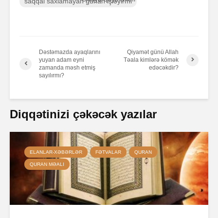
saqqal saxlamayan günah işləyirmi
Dəstəmazda ayaqlarını
Qiyamət günü Allah
yuyan adam eyni
Təala kimlərə kömək
zamanda məsh etmiş
edəcəkdir?
sayılırmı?
Diqqətinizi çəkəcək yazılar
ELANLAR-XƏBƏRLƏR
FƏTVALAR
QURAN
QURAN MƏALI